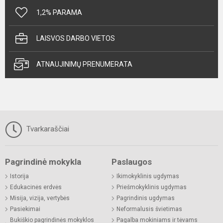
1,2% PARAMA
LAISVOS DARBO VIETOS
ATNAUJINIMŲ PRENUMERATA
Tvarkaraščiai
Pagrindinė mokykla
Paslaugos
Istorija
Ikimokyklinis ugdymas
Edukacinės erdvės
Priešmokyklinis ugdymas
Misija, vizija, vertybės
Pagrindinis ugdymas
Pasiekimai
Neformalusis švietimas
Bukiškio pagrindinės mokyklos
Pagalba mokiniams ir tėvams