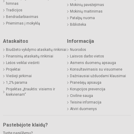
himnas
Mokinių pavėžėjimas
Tradicijos
Mokinių maitinimas
Bendradarbiavimas
Patalpų nuoma
Priėmimas į mokyklą
Biblioteka
Ataskaitos
Informacija
Biudžeto vykdymo ataskaitų rinkiniai
Nuorodos
Finansinių ataskaitų rinkiniai
Laisvos darbo vietos
Lėšos veiklai viešinti
Asmens duomenų apsauga
Projektai
Konsultavimasis su visuomene
Viešieji pirkimai
Dažniausiai užduodami klausimai
1,2% parama
Pranešėjų apsauga
Projektas „Įtrauktis: visiems ir
Korupcijos prevencija
kiekvienam“
Civilinė sauga
Teisinė informacija
Atviri duomenys
Pastebėjote klaidų?
Turite pasiūlymų?