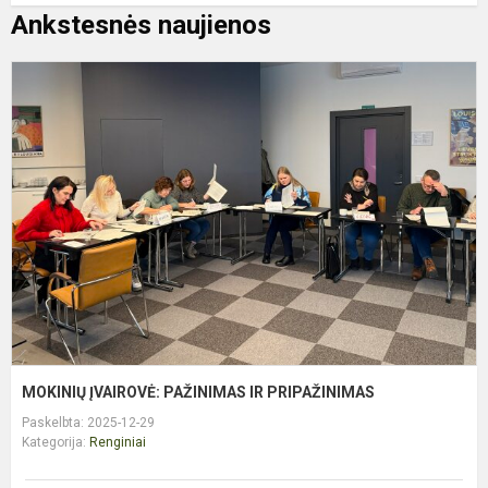
Ankstesnės naujienos
M
Į
P
I
P
MOKINIŲ ĮVAIROVĖ: PAŽINIMAS IR PRIPAŽINIMAS
Paskelbta: 2025-12-29
Kategorija:
Renginiai