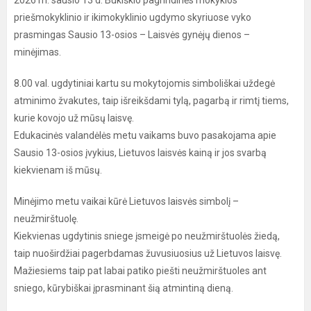
2026 m. sausio 13 d. Bukiškio pagrindinės mokyklos
priešmokyklinio ir ikimokyklinio ugdymo skyriuose vyko
prasmingas Sausio 13-osios – Laisvės gynėjų dienos –
minėjimas.
8.00 val. ugdytiniai kartu su mokytojomis simboliškai uždegė
atminimo žvakutes, taip išreikšdami tylą, pagarbą ir rimtį tiems,
kurie kovojo už mūsų laisvę.
Edukacinės valandėlės metu vaikams buvo pasakojama apie
Sausio 13-osios įvykius, Lietuvos laisvės kainą ir jos svarbą
kiekvienam iš mūsų.
Minėjimo metu vaikai kūrė Lietuvos laisvės simbolį –
neužmirštuolę.
Kiekvienas ugdytinis sniege įsmeigė po neužmirštuolės žiedą,
taip nuoširdžiai pagerbdamas žuvusiuosius už Lietuvos laisvę.
Mažiesiems taip pat labai patiko piešti neužmirštuoles ant
sniego, kūrybiškai įprasminant šią atmintiną dieną.