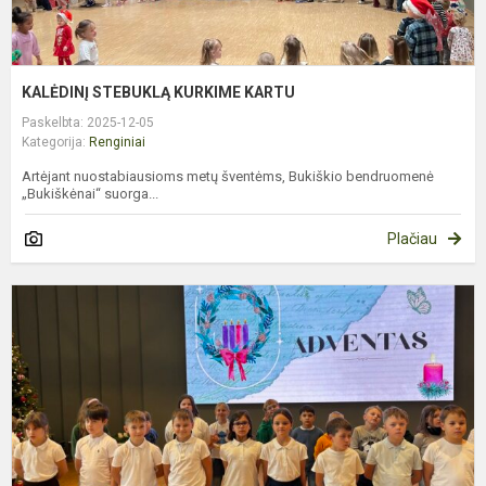
KALĖDINĮ STEBUKLĄ KURKIME KARTU
Paskelbta: 2025-12-05
Kategorija:
Renginiai
Artėjant nuostabiausioms metų šventėms, Bukiškio bendruomenė
„Bukiškėnai“ suorga...
Plačiau
A
P