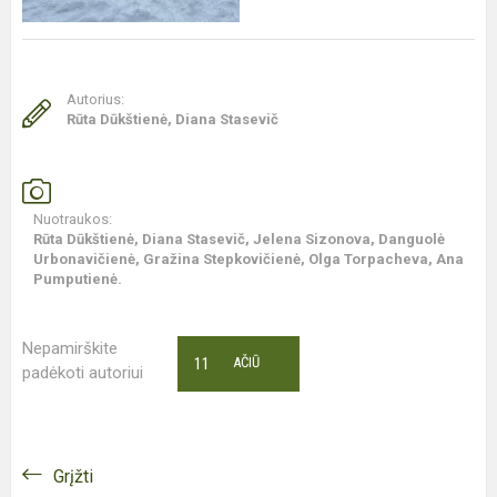
Autorius:
Rūta Dūkštienė, Diana Stasevič
Nuotraukos:
Rūta Dūkštienė, Diana Stasevič, Jelena Sizonova, Danguolė
Urbonavičienė, Gražina Stepkovičienė, Olga Torpacheva, Ana
Pumputienė.
Nepamirškite
11
AČIŪ
padėkoti autoriui
Grįžti