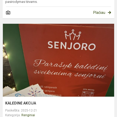
pasirodymas tėvams.
Plačiau
K
A
KALĖDINĖ AKCIJA
Paskelbta: 2025-12-21
Kategorija:
Renginiai