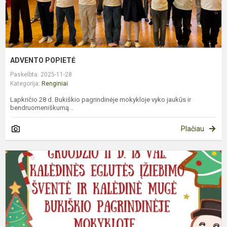
ADVENTO POPIETĖ
Paskelbta: 2025-11-28
Kategorija:
Renginiai
Lapkričio 28 d. Bukiškio pagrindinėje mokykloje vyko jaukūs ir
bendruomeniškumą...
Plačiau
K
E
Į
I
M