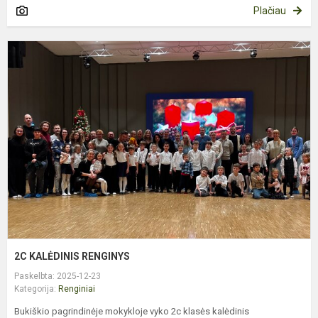
Plačiau
2
K
R
2C KALĖDINIS RENGINYS
Paskelbta: 2025-12-23
Kategorija:
Renginiai
Bukiškio pagrindinėje mokykloje vyko 2c klasės kalėdinis