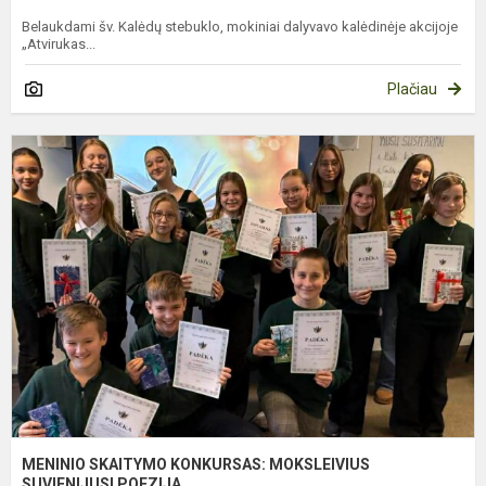
Belaukdami šv. Kalėdų stebuklo, mokiniai dalyvavo kalėdinėje akcijoje
„Atvirukas...
Plačiau
M
S
K
M
S
P
MENINIO SKAITYMO KONKURSAS: MOKSLEIVIUS
SUVIENIJUSI POEZIJA