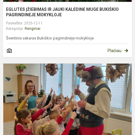
EGLUTĖS ĮŽIEBIMAS IR JAUKI KALĖDINĖ MUGĖ BUKIŠKIO
PAGRINDINĖJE MOKYKLOJE
Paskelbta: 2025-12-11
Kategorija:
Renginiai
Šventinis vakaras Bukiškio pagrindinėje mokykloje
Plačiau
Š
S
A
K
M
M