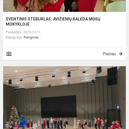
ŠVENTINIS STEBUKLAS: AVIŽIENIŲ KALĖDA MŪSŲ
MOKYKLOJE
Paskelbta: 2025-12-11
Kategorija:
Renginiai
Plačiau
K
S
K
K