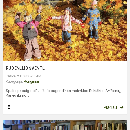
RUDENĖLIO ŠVENTĖ
Paskelbta: 2025-11-04
Kategorija:
Renginiai
Spalio pabaigoje Bukiškio pagrindinės mokyklos Bukiškio, Avižienių,
Karvio ikimo...
Plačiau
Š
I