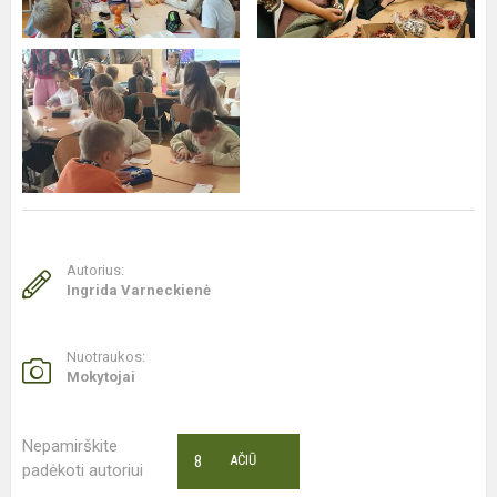
Autorius:
Ingrida Varneckienė
Nuotraukos:
Mokytojai
Nepamirškite
8
AČIŪ
padėkoti autoriui