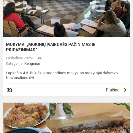
MOKYMAI „MOKINIŲ ĮVAIROVĖS PAŽINIMAS IR
PRIPAŽINIMAS“
Paskelbta: 2025-11-06
Kategorija:
Renginiai
Lapkričio 4 d. Bukiškio pagrindinės mokyklos mokytojai dalyvavo
Nacionalinės švi...
Plačiau
V
D
O
P