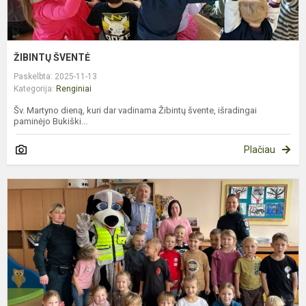
ŽIBINTŲ ŠVENTĖ
Paskelbta: 2025-11-13
Kategorija:
Renginiai
Šv. Martyno dieną, kuri dar vadinama Žibintų švente, išradingai
paminėjo Bukiški...
Plačiau
S
E
S
A