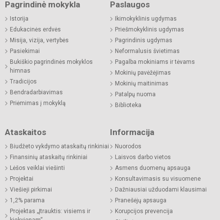
Pagrindinė mokykla
Paslaugos
Istorija
Ikimokyklinis ugdymas
Edukacinės erdvės
Priešmokyklinis ugdymas
Misija, vizija, vertybės
Pagrindinis ugdymas
Pasiekimai
Neformalusis švietimas
Bukiškio pagrindinės mokyklos
Pagalba mokiniams ir tėvams
himnas
Mokinių pavėžėjimas
Tradicijos
Mokinių maitinimas
Bendradarbiavimas
Patalpų nuoma
Priėmimas į mokyklą
Biblioteka
Ataskaitos
Informacija
Biudžeto vykdymo ataskaitų rinkiniai
Nuorodos
Finansinių ataskaitų rinkiniai
Laisvos darbo vietos
Lėšos veiklai viešinti
Asmens duomenų apsauga
Projektai
Konsultavimasis su visuomene
Viešieji pirkimai
Dažniausiai užduodami klausimai
1,2% parama
Pranešėjų apsauga
Projektas „Įtrauktis: visiems ir
Korupcijos prevencija
kiekvienam“