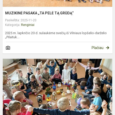
MUZIKINĖ PASAKA „TA PELĖ TĄ GRŪDĄ“
Paskelbta: 2025-11-20
Kategorija:
Renginiai
2025 m. lapkričio 20 d. sulaukėme svečių iš Vilniaus lopšelio-darželio
„Pilaituk...
Plačiau
Ž
Š