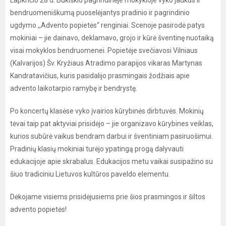
Lapkričio 28 d. Bukiškio pagrindinėje mokykloje vyko jaukūs ir
bendruomeniškumą puoselėjantys pradinio ir pagrindinio
ugdymo ,,Advento popietės“ renginiai. Scenoje pasirodė patys
mokiniai – jie dainavo, deklamavo, grojo ir kūrė šventinę nuotaiką
visai mokyklos bendruomenei. Popietėje svečiavosi Vilniaus
(Kalvarijos) Šv. Kryžiaus Atradimo parapijos vikaras Martynas
Kandratavičius, kuris pasidalijo prasmingais žodžiais apie
advento laikotarpio ramybę ir bendrystę.
Po koncertų klasėse vyko įvairios kūrybinės dirbtuvės. Mokinių
tėvai taip pat aktyviai prisidėjo – jie organizavo kūrybines veiklas,
kurios subūrė vaikus bendram darbui ir šventiniam pasiruošimui.
Pradinių klasių mokiniai turėjo ypatingą progą dalyvauti
edukacijoje apie skrabalus. Edukacijos metu vaikai susipažino su
šiuo tradiciniu Lietuvos kultūros paveldo elementu.
Dėkojame visiems prisidėjusiems prie šios prasmingos ir šiltos
advento popietės!