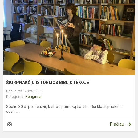
B
ŠIURPNAKČIO ISTORIJOS BIBLIOTEKOJE
Paskelbta: 2025-10-30
Kategorija:
Renginiai
Spalio 30 d. per lietuvių kalbos pamoką 5a, 5b ir 6a klasių mokiniai
susiri...
Plačiau