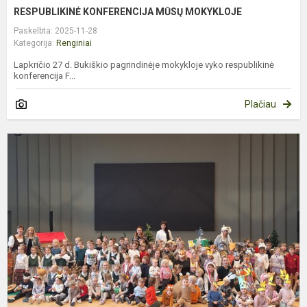
RESPUBLIKINĖ KONFERENCIJA MŪSŲ MOKYKLOJE
Paskelbta: 2025-11-28
Kategorija:
Renginiai
Lapkričio 27 d. Bukiškio pagrindinėje mokykloje vyko respublikinė
konferencija F...
Plačiau
M
P
„
P
T
G