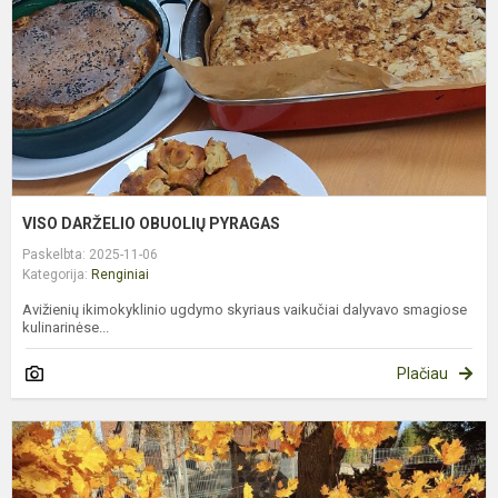
VISO DARŽELIO OBUOLIŲ PYRAGAS
Paskelbta: 2025-11-06
Kategorija:
Renginiai
Avižienių ikimokyklinio ugdymo skyriaus vaikučiai dalyvavo smagiose
kulinarinėse...
Plačiau
R
Š