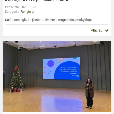
KALĖDŲ EGLUTĖS ĮŽIEBIMAS IR MUGĖ
Paskelbta: 2025-11-28
Kategorija:
Renginiai
Kalėdinės eglutės įžiebimo šventė ir mugė mūsų mokykloje
Plačiau
R
K
M
M