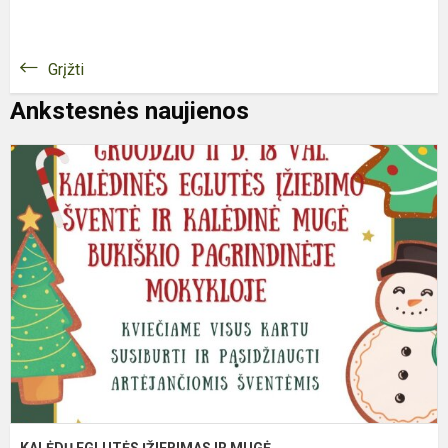
Grįžti
Ankstesnės naujienos
K
E
Į
I
M