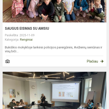
SAUGUS EISMAS SU AMSIU
Paskelbta: 2025-11-09
Kategorija:
Renginiai
Bukiškio mokykloje lankėsi policijos pareigūnės, Avižienių seniūnas ir
visų biči...
Plačiau
M
„
Į
P
I
P