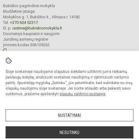
Bukiškio pagrindinė mokykla
Biudžetinė įstaiga
Mokyklos g. 1, Bukiškio k., Vilniaus r. 14182
Tel.
+370 604 52317
El. p.
rastine@bukiskiomokykla.lt
Duomenys kaupiami ir saugomi
Juridinių asmenų registre
Įmonės kodas 306139262
© 2023. Bukiškio pagrindinė mokykla. Visos teisės saugomos.
Šioje svetainėje naudojame slapukus siekdami užtikrinti jums teikiamų
Kopijuoti turinį be raštiško Bukiškio pagrindinės mokyklos administracijos
sutikimo griežtai draudžiama.
paslaugų kokybę, analizuoti svetainės naudojimą ir optimizuoti naršymo
patirtį. Spustelėję mygtuką „Sutinku“, jūs patvirtinate, kad sutinkate su visų
Prieinamumo paraiška
Slapukų valdymas
slapukų naudojimu šioje svetainėje. Jei norite atšaukti arba pakeisti savo
sutikimus, prašome apsilankyti
slapukų valdymo puslapyje
.
Sumanus būdas atnaujinti
mokyklos interneto
svetainę
NUSTATYMAI
NESUTINKU