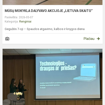
MŪSŲ MOKYKLA DALYVAVO AKCIJOJE „LIETUVA SKAITO“
Paskelbta: 2026-05-07
Kategorija:
Renginiai
Gegužės 7-oji – Spaudos atgavimo, kalbos ir knygos diena
Plačiau
K
„
B
R
I
K
A
IR