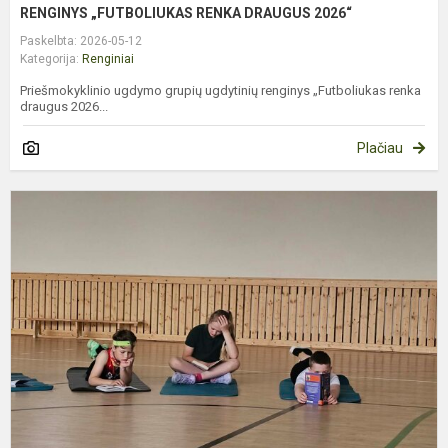
RENGINYS „FUTBOLIUKAS RENKA DRAUGUS 2026“
Paskelbta: 2026-05-12
Kategorija:
Renginiai
Priešmokyklinio ugdymo grupių ugdytinių renginys „Futboliukas renka
draugus 2026...
Plačiau
M
M
D
A
„
S