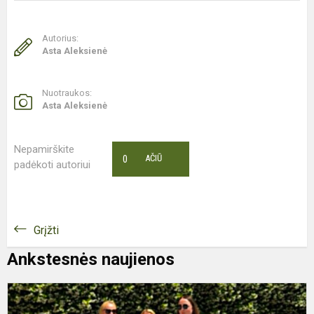
Autorius:
Asta Aleksienė
Nuotraukos:
Asta Aleksienė
Nepamirškite
0
AČIŪ
padėkoti autoriui
Grįžti
Ankstesnės naujienos
E
M