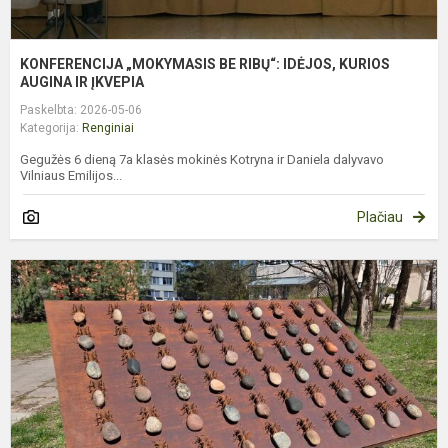
KONFERENCIJA „MOKYMASIS BE RIBŲ“: IDĖJOS, KURIOS
AUGINA IR ĮKVEPIA
Paskelbta: 2026-05-06
Kategorija:
Renginiai
Gegužės 6 dieną 7a klasės mokinės Kotryna ir Daniela dalyvavo
Vilniaus Emilijos...
Plačiau
N
S
A
B
K
P