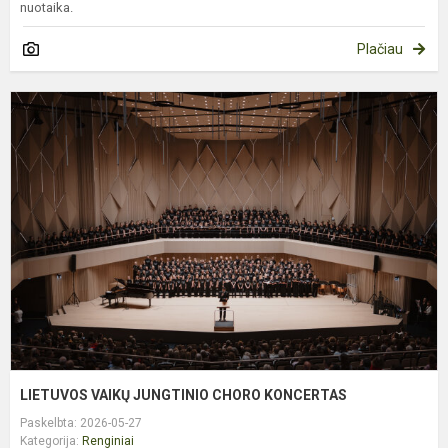
nuotaika.
Plačiau
L
V
J
C
K
LIETUVOS VAIKŲ JUNGTINIO CHORO KONCERTAS
Paskelbta: 2026-05-27
Kategorija:
Renginiai