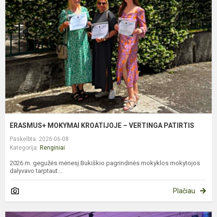
K
–
V
P
ERASMUS+ MOKYMAI KROATIJOJE – VERTINGA PATIRTIS
Paskelbta: 2026-06-08
Kategorija:
Renginiai
2026 m. gegužės mėnesį Bukiškio pagrindinės mokyklos mokytojos
dalyvavo tarptaut...
Plačiau
P