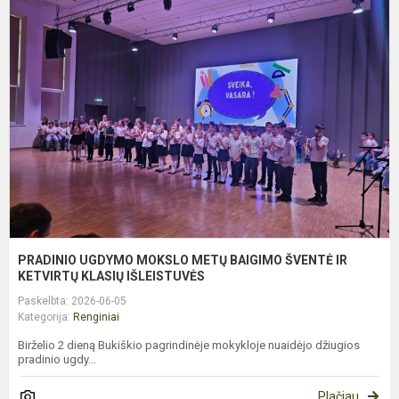
U
M
M
B
Š
I
K
K
PRADINIO UGDYMO MOKSLO METŲ BAIGIMO ŠVENTĖ IR
KETVIRTŲ KLASIŲ IŠLEISTUVĖS
Paskelbta: 2026-06-05
Kategorija:
Renginiai
Birželio 2 dieną Bukiškio pagrindinėje mokykloje nuaidėjo džiugios
pradinio ugdy...
Plačiau