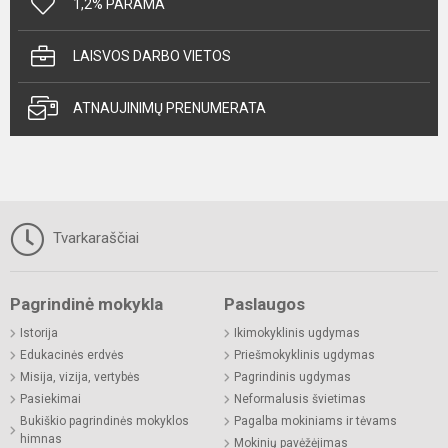
1,2% PARAMA
LAISVOS DARBO VIETOS
ATNAUJINIMŲ PRENUMERATA
Tvarkaraščiai
Pagrindinė mokykla
Paslaugos
Istorija
Ikimokyklinis ugdymas
Edukacinės erdvės
Priešmokyklinis ugdymas
Misija, vizija, vertybės
Pagrindinis ugdymas
Pasiekimai
Neformalusis švietimas
Bukiškio pagrindinės mokyklos
Pagalba mokiniams ir tėvams
himnas
Mokinių pavėžėjimas