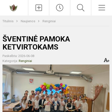
Paieška
Men
Titulinis
Naujienos
Renginiai
ŠVENTINĖ PAMOKA
KETVIRTOKAMS
Paskelbta: 2026-06-08
Kategorija:
Renginiai