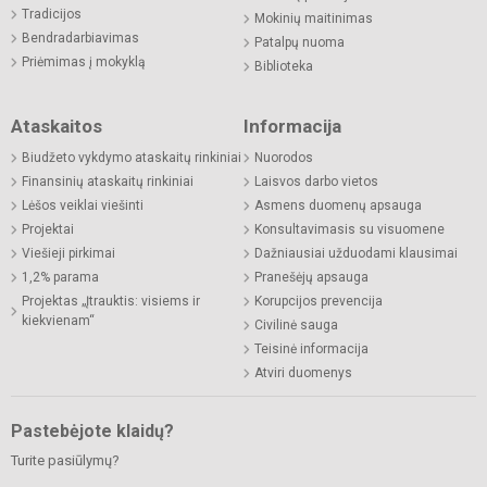
Tradicijos
Mokinių maitinimas
Bendradarbiavimas
Patalpų nuoma
Priėmimas į mokyklą
Biblioteka
Ataskaitos
Informacija
Biudžeto vykdymo ataskaitų rinkiniai
Nuorodos
Finansinių ataskaitų rinkiniai
Laisvos darbo vietos
Lėšos veiklai viešinti
Asmens duomenų apsauga
Projektai
Konsultavimasis su visuomene
Viešieji pirkimai
Dažniausiai užduodami klausimai
1,2% parama
Pranešėjų apsauga
Projektas „Įtrauktis: visiems ir
Korupcijos prevencija
kiekvienam“
Civilinė sauga
Teisinė informacija
Atviri duomenys
Pastebėjote klaidų?
Turite pasiūlymų?