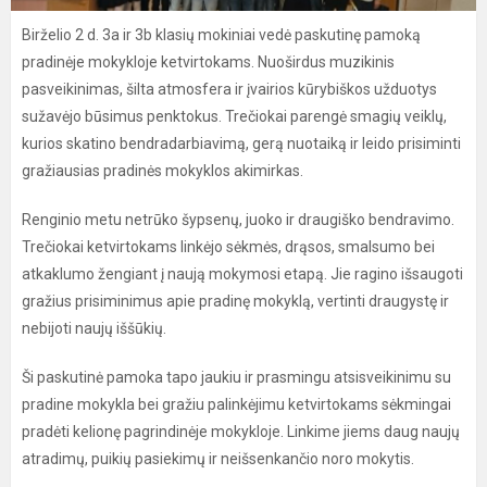
Birželio 2 d. 3a ir 3b klasių mokiniai vedė paskutinę pamoką
pradinėje mokykloje ketvirtokams. Nuoširdus muzikinis
pasveikinimas, šilta atmosfera ir įvairios kūrybiškos užduotys
sužavėjo būsimus penktokus. Trečiokai parengė smagių veiklų,
kurios skatino bendradarbiavimą, gerą nuotaiką ir leido prisiminti
gražiausias pradinės mokyklos akimirkas.
Renginio metu netrūko šypsenų, juoko ir draugiško bendravimo.
Trečiokai ketvirtokams linkėjo sėkmės, drąsos, smalsumo bei
atkaklumo žengiant į naują mokymosi etapą. Jie ragino išsaugoti
gražius prisiminimus apie pradinę mokyklą, vertinti draugystę ir
nebijoti naujų iššūkių.
Ši paskutinė pamoka tapo jaukiu ir prasmingu atsisveikinimu su
pradine mokykla bei gražiu palinkėjimu ketvirtokams sėkmingai
pradėti kelionę pagrindinėje mokykloje. Linkime jiems daug naujų
atradimų, puikių pasiekimų ir neišsenkančio noro mokytis.