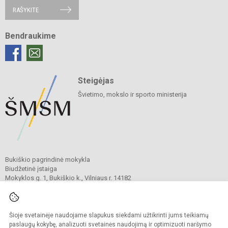
RAŠYKITE
Bendraukime
Steigėjas
Švietimo, mokslo ir sporto ministerija
Bukiškio pagrindinė mokykla
Biudžetinė įstaiga
Mokyklos g. 1, Bukiškio k., Vilniaus r. 14182
Tel.
+370 604 52317
El. p.
rastine@bukiskiomokykla.lt
Duomenys kaupiami ir saugomi
Juridinių asmenų registre
Šioje svetainėje naudojame slapukus siekdami užtikrinti jums teikiamų
Įmonės kodas 306139262
paslaugų kokybę, analizuoti svetainės naudojimą ir optimizuoti naršymo