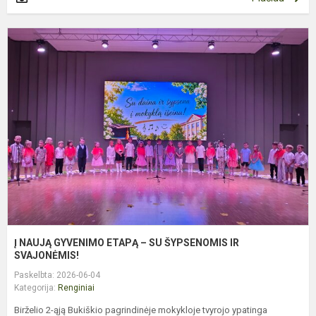
Į
N
G
E
–
S
Š
I
S
Į NAUJĄ GYVENIMO ETAPĄ – SU ŠYPSENOMIS IR
SVAJONĖMIS!
Paskelbta: 2026-06-04
Kategorija:
Renginiai
Birželio 2-ąją Bukiškio pagrindinėje mokykloje tvyrojo ypatinga