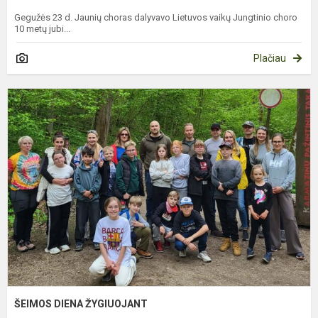
Gegužės 23 d. Jaunių choras dalyvavo Lietuvos vaikų Jungtinio choro
10 metų jubi...
Plačiau
Š
D
Ž
ŠEIMOS DIENA ŽYGIUOJANT