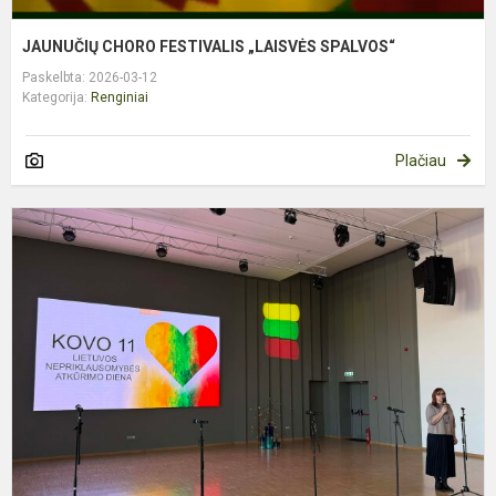
JAUNUČIŲ CHORO FESTIVALIS „LAISVĖS SPALVOS“
Paskelbta: 2026-03-12
Kategorija:
Renginiai
Plačiau
K
1
O
B
P
M
P
L