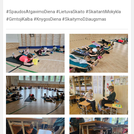
#SpaudosAtgavimoDiena #LietuvaSkaito #SkaitantiMokykla
#GimtojiKalba #KnygosDiena #SkaitymoDžiaugsmas