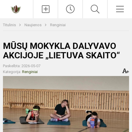
Paieška
Men
Titulinis
Naujienos
Renginiai
MŪSŲ MOKYKLA DALYVAVO
AKCIJOJE „LIETUVA SKAITO“
Paskelbta: 2026-05-07
Kategorija:
Renginiai