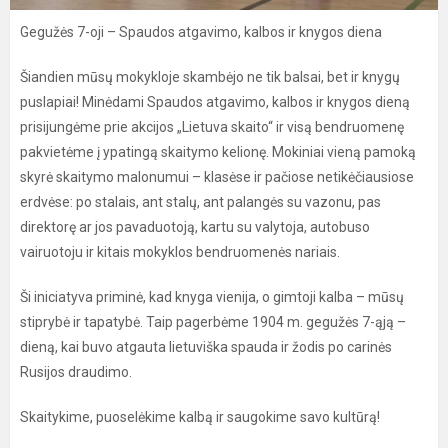
Gegužės 7-oji – Spaudos atgavimo, kalbos ir knygos diena
Šiandien mūsų mokykloje skambėjo ne tik balsai, bet ir knygų
puslapiai! Minėdami Spaudos atgavimo, kalbos ir knygos dieną
prisijungėme prie akcijos „Lietuva skaito“ ir visą bendruomenę
pakvietėme į ypatingą skaitymo kelionę. Mokiniai vieną pamoką
skyrė skaitymo malonumui – klasėse ir pačiose netikėčiausiose
erdvėse: po stalais, ant stalų, ant palangės su vazonu, pas
direktorę ar jos pavaduotoją, kartu su valytoja, autobuso
vairuotoju ir kitais mokyklos bendruomenės nariais.
Ši iniciatyva priminė, kad knyga vienija, o gimtoji kalba – mūsų
stiprybė ir tapatybė. Taip pagerbėme 1904 m. gegužės 7-ąją –
dieną, kai buvo atgauta lietuviška spauda ir žodis po carinės
Rusijos draudimo.
Skaitykime, puoselėkime kalbą ir saugokime savo kultūrą!