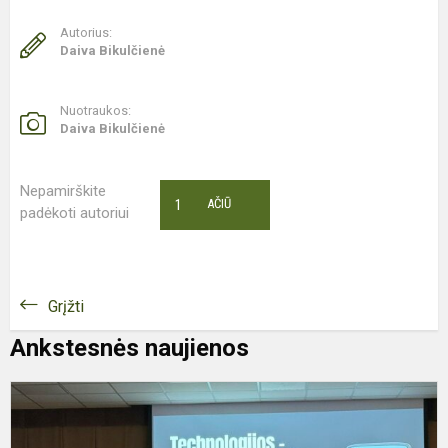
Autorius:
Daiva Bikulčienė
Nuotraukos:
Daiva Bikulčienė
Nepamirškite
1
AČIŪ
padėkoti autoriui
Grįžti
Ankstesnės naujienos
K
„
B