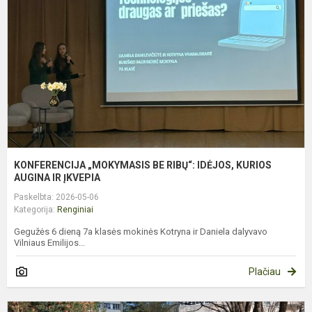
R
I
K
A
IR
KONFERENCIJA „MOKYMASIS BE RIBŲ“: IDĖJOS, KURIOS
AUGINA IR ĮKVEPIA
Paskelbta: 2026-05-06
Kategorija:
Renginiai
Gegužės 6 dieną 7a klasės mokinės Kotryna ir Daniela dalyvavo
Vilniaus Emilijos...
Plačiau
N