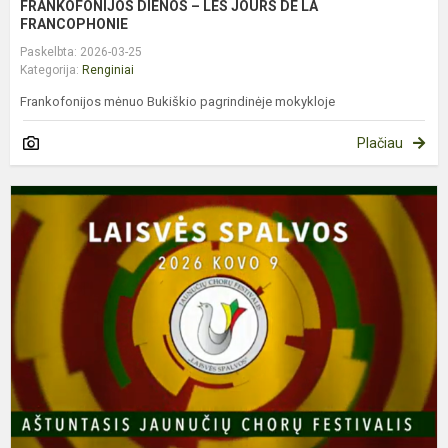
FRANKOFONIJOS DIENOS – LES JOURS DE LA
FRANCOPHONIE
Paskelbta: 2026-03-25
Kategorija:
Renginiai
Frankofonijos mėnuo Bukiškio pagrindinėje mokykloje
Plačiau
J
C
F
„
S