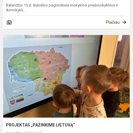
Balandžio 15 d. Bukiškio pagrindinės mokyklos priešmokyklinio ir
ikimokykli...
Plačiau
P
„
L
PROJEKTAS „PAŽINKIME LIETUVĄ“