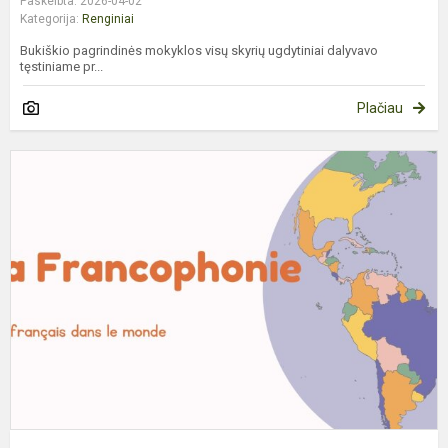
Paskelbta: 2026-04-02
Kategorija:
Renginiai
Bukiškio pagrindinės mokyklos visų skyrių ugdytiniai dalyvavo
tęstiniame pr...
Plačiau
F
D
–
L
J
D
L
F