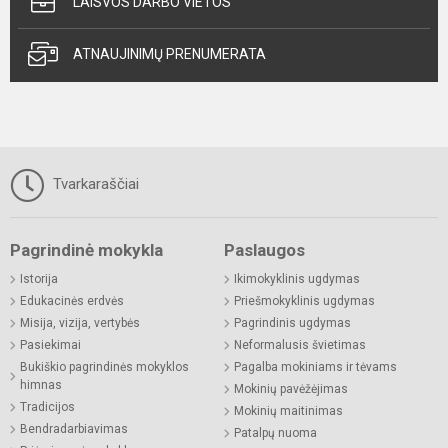
LAISVOS DARBO VIETOS
ATNAUJINIMŲ PRENUMERATA
Tvarkaraščiai
Pagrindinė mokykla
Paslaugos
Istorija
Ikimokyklinis ugdymas
Edukacinės erdvės
Priešmokyklinis ugdymas
Misija, vizija, vertybės
Pagrindinis ugdymas
Pasiekimai
Neformalusis švietimas
Bukiškio pagrindinės mokyklos
Pagalba mokiniams ir tėvams
himnas
Mokinių pavėžėjimas
Tradicijos
Mokinių maitinimas
Bendradarbiavimas
Patalpų nuoma