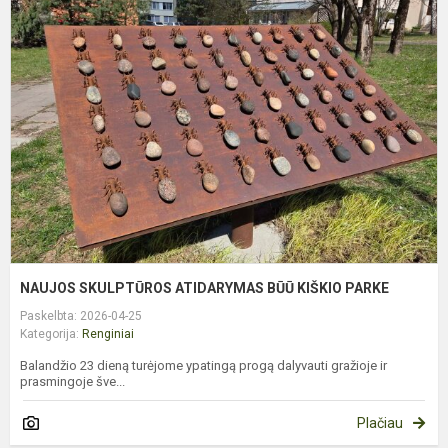
S
A
B
K
P
NAUJOS SKULPTŪROS ATIDARYMAS BŪŪ KIŠKIO PARKE
Paskelbta: 2026-04-25
Kategorija:
Renginiai
Balandžio 23 dieną turėjome ypatingą progą dalyvauti gražioje ir
prasmingoje šve...
Plačiau