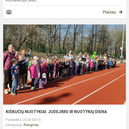
konferencija „Man...
Plačiau
K
N
J
I
N
D
KIŠKUČIŲ NUOTYKIAI: JUDĖJIMO IR NUOTYKIŲ DIENA
Paskelbta: 2026-04-16
Kategorija:
Renginiai