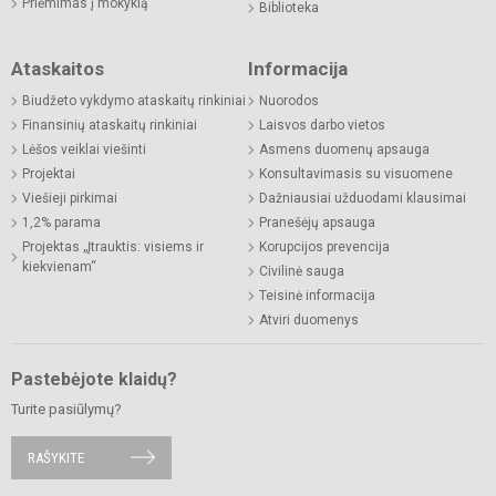
Priėmimas į mokyklą
Biblioteka
Ataskaitos
Informacija
Biudžeto vykdymo ataskaitų rinkiniai
Nuorodos
Finansinių ataskaitų rinkiniai
Laisvos darbo vietos
Lėšos veiklai viešinti
Asmens duomenų apsauga
Projektai
Konsultavimasis su visuomene
Viešieji pirkimai
Dažniausiai užduodami klausimai
1,2% parama
Pranešėjų apsauga
Projektas „Įtrauktis: visiems ir
Korupcijos prevencija
kiekvienam“
Civilinė sauga
Teisinė informacija
Atviri duomenys
Pastebėjote klaidų?
Turite pasiūlymų?
RAŠYKITE