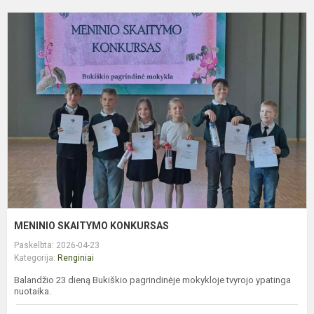
M
S
K
MENINIO SKAITYMO KONKURSAS
Paskelbta: 2026-04-23
Kategorija:
Renginiai
Balandžio 23 dieną Bukiškio pagrindinėje mokykloje tvyrojo ypatinga
nuotaika.