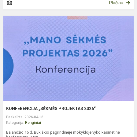
Plačiau
K
„
P
2
KONFERENCIJA „SĖKMĖS PROJEKTAS 2026“
Paskelbta: 2026-04-16
Kategorija:
Renginiai
Balandžio 16 d. Bukiškio pagrindinėje mokykloje vyko kasmetinė