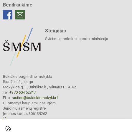
Bendraukime
Steigėjas
Švietimo, mokslo ir sporto ministerija
Bukiškio pagrindinė mokykla
Biudžetinė įstaiga
Mokyklos g. 1, Bukiškio k., Vilniaus r. 14182
Tel.
+370 604 52317
El. p.
rastine@bukiskiomokykla.lt
Duomenys kaupiami ir saugomi
Juridinių asmenų registre
Įmonės kodas 306139262