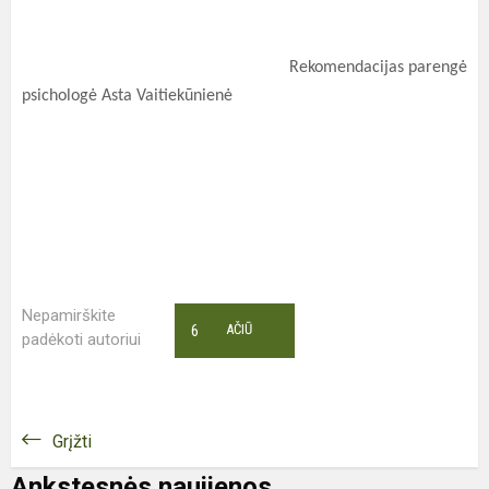
Rekomendacijas parengė
p
sichologė Asta Vaitiekūnienė
Nepamirškite
6
AČIŪ
padėkoti autoriui
Grįžti
Ankstesnės naujienos