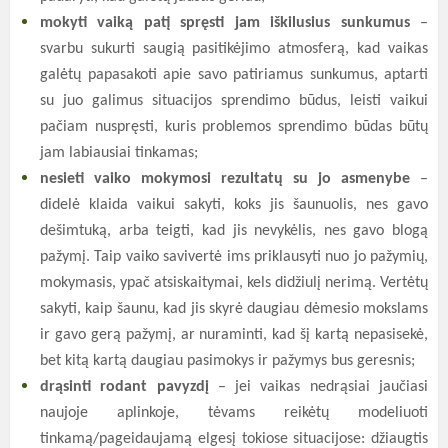
mokyti vaiką patį spręsti jam iškilusius sunkumus
–
svarbu sukurti saugią pasitikėjimo atmosferą, kad vaikas
galėtų papasakoti apie savo patiriamus sunkumus, aptarti
su juo galimus situacijos sprendimo būdus, leisti vaikui
pačiam nuspręsti, kuris problemos sprendimo būdas būtų
jam labiausiai tinkamas;
nesieti vaiko mokymosi rezultatų su jo asmenybe
–
didelė klaida vaikui sakyti, koks jis šaunuolis, nes gavo
dešimtuką, arba teigti, kad jis nevykėlis, nes gavo blogą
pažymį. Taip vaiko savivertė ims priklausyti nuo jo pažymių,
mokymasis, ypač atsiskaitymai, kels didžiulį nerimą. Vertėtų
sakyti, kaip šaunu, kad jis skyrė daugiau dėmesio mokslams
ir gavo gerą pažymį, ar nuraminti, kad šį kartą nepasisekė,
bet kitą kartą daugiau pasimokys ir pažymys bus geresnis;
drąsinti rodant pavyzdį
– jei vaikas nedrąsiai jaučiasi
naujoje aplinkoje, tėvams reikėtų modeliuoti
tinkamą/pageidaujamą elgesį tokiose situacijose: džiaugtis