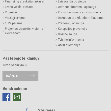
Finansinių ataskaitų rinkiniai
Laisvos darbo vietos
Lėšos veiklai viešinti
Asmens duomenų apsauga
Projektai
Konsultavimasis su visuomene
Viešieji pirkimai
Dažniausiai užduodami klausimai
1,2% parama
Pranešėjų apsauga
Projektas „Įtrauktis: visiems ir
Korupcijos prevencija
kiekvienam“
Civilinė sauga
Teisinė informacija
Atviri duomenys
Pastebėjote klaidų?
Turite pasiūlymų?
RAŠYKITE
Bendraukime
Steigėjas