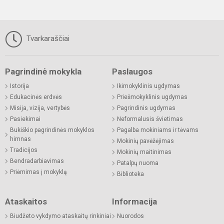
Tvarkaraščiai
Pagrindinė mokykla
Paslaugos
Istorija
Ikimokyklinis ugdymas
Edukacinės erdvės
Priešmokyklinis ugdymas
Misija, vizija, vertybės
Pagrindinis ugdymas
Pasiekimai
Neformalusis švietimas
Bukiškio pagrindinės mokyklos
Pagalba mokiniams ir tėvams
himnas
Mokinių pavėžėjimas
Tradicijos
Mokinių maitinimas
Bendradarbiavimas
Patalpų nuoma
Priėmimas į mokyklą
Biblioteka
Ataskaitos
Informacija
Biudžeto vykdymo ataskaitų rinkiniai
Nuorodos