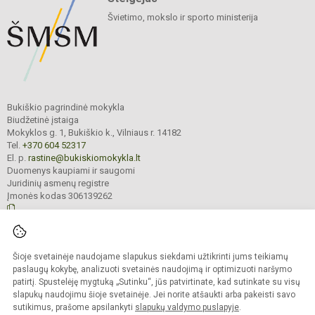
Švietimo, mokslo ir sporto ministerija
Bukiškio pagrindinė mokykla
Biudžetinė įstaiga
Mokyklos g. 1, Bukiškio k., Vilniaus r. 14182
Tel.
+370 604 52317
El. p.
rastine@bukiskiomokykla.lt
Duomenys kaupiami ir saugomi
Juridinių asmenų registre
Įmonės kodas 306139262
© 2023. Bukiškio pagrindinė mokykla. Visos teisės saugomos.
Šioje svetainėje naudojame slapukus siekdami užtikrinti jums teikiamų
Kopijuoti turinį be raštiško Bukiškio pagrindinės mokyklos administracijos
sutikimo griežtai draudžiama.
paslaugų kokybę, analizuoti svetainės naudojimą ir optimizuoti naršymo
patirtį. Spustelėję mygtuką „Sutinku“, jūs patvirtinate, kad sutinkate su visų
Prieinamumo paraiška
Slapukų valdymas
slapukų naudojimu šioje svetainėje. Jei norite atšaukti arba pakeisti savo
sutikimus, prašome apsilankyti
slapukų valdymo puslapyje
.
Sumanus būdas atnaujinti