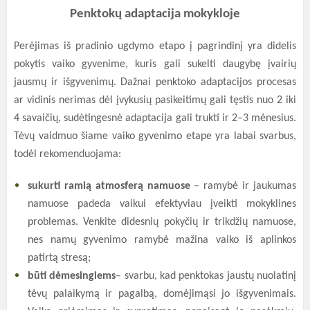
Penktokų adaptacija mokykloje
Perėjimas iš pradinio ugdymo etapo į pagrindinį yra didelis
pokytis vaiko gyvenime, kuris gali sukelti daugybę įvairių
jausmų ir išgyvenimų. Dažnai penktoko adaptacijos procesas
ar vidinis nerimas dėl įvykusių pasikeitimų gali tęstis nuo 2 iki
4 savaičių, sudėtingesnė adaptacija gali trukti ir 2–3 mėnesius.
Tėvų vaidmuo šiame vaiko gyvenimo etape yra labai svarbus,
todėl rekomenduojama:
sukurti ramią atmosferą namuose
– ramybė ir jaukumas
namuose padeda vaikui efektyviau įveikti mokyklines
problemas. Venkite didesnių pokyčių ir trikdžių namuose,
nes namų gyvenimo ramybė mažina vaiko iš aplinkos
patirtą stresą;
būti dėmesingiems
– svarbu, kad penktokas jaustų nuolatinį
tėvų palaikymą ir pagalbą, domėjimąsi jo išgyvenimais.