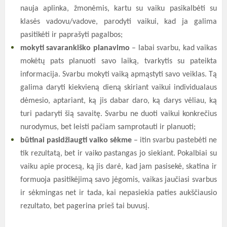
nauja aplinka, žmonėmis, kartu su vaiku pasikalbėti su
klasės vadovu/vadove, parodyti vaikui, kad ja galima
pasitikėti ir paprašyti pagalbos;
mokyti savarankiško planavimo
– labai svarbu, kad vaikas
mokėtų pats planuoti savo laiką, tvarkytis su pateikta
informacija. Svarbu mokyti vaiką apmąstyti savo veiklas. Tą
galima daryti kiekvieną dieną skiriant vaikui individualaus
dėmesio, aptariant, ką jis dabar daro, ką darys vėliau, ką
turi padaryti šią savaitę. Svarbu ne duoti vaikui konkrečius
nurodymus, bet leisti pačiam samprotauti ir planuoti;
būtinai pasidžiaugti vaiko sėkme
– itin svarbu pastebėti ne
tik rezultatą, bet ir vaiko pastangas jo siekiant. Pokalbiai su
vaiku apie procesą, ką jis darė, kad jam pasisekė, skatina ir
formuoja pasitikėjimą savo jėgomis, vaikas jaučiasi svarbus
ir sėkmingas net ir tada, kai nepasiekia paties aukščiausio
rezultato, bet pagerina prieš tai buvusį.