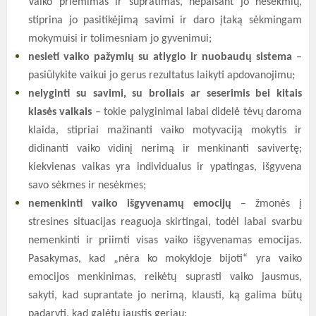
Vaiko priėmimas ir supratimas, nepaisant jo nesėkmių,
stiprina jo pasitikėjimą savimi ir daro įtaką sėkmingam
mokymuisi ir tolimesniam jo gyvenimui;
nesieti vaiko pažymių su atlygio ir nuobaudų sistema
–
pasiūlykite vaikui jo gerus rezultatus laikyti apdovanojimu;
nelyginti su savimi, su broliais ar seserimis bei kitais
klasės vaikais
– tokie palyginimai labai didelė tėvų daroma
klaida, stipriai mažinanti vaiko motyvaciją mokytis ir
didinanti vaiko vidinį nerimą ir menkinanti savivertę;
kiekvienas vaikas yra individualus ir ypatingas, išgyvena
savo sėkmes ir nesėkmes;
nemenkinti vaiko išgyvenamų emocijų
– žmonės į
stresines situacijas reaguoja skirtingai, todėl labai svarbu
nemenkinti ir priimti visas vaiko išgyvenamas emocijas.
Pasakymas, kad „nėra ko mokykloje bijoti“ yra vaiko
emocijos menkinimas, reikėtų suprasti vaiko jausmus,
sakyti, kad suprantate jo nerimą, klausti, ką galima būtų
padaryti, kad galėtų jaustis geriau;