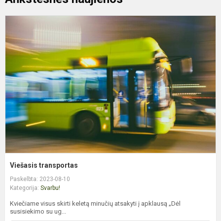
V
t
Viešasis transportas
Paskelbta: 2023-08-10
Kategorija:
Svarbu!
Kviečiame visus skirti keletą minučių atsakyti į apklausą „Dėl
susisiekimo su ug...