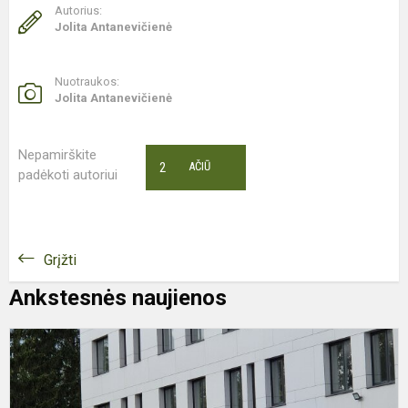
Autorius:
Jolita Antanevičienė
Nuotraukos:
Jolita Antanevičienė
Nepamirškite
2
AČIŪ
padėkoti autoriui
Grįžti
Ankstesnės naujienos
8
9
K
M