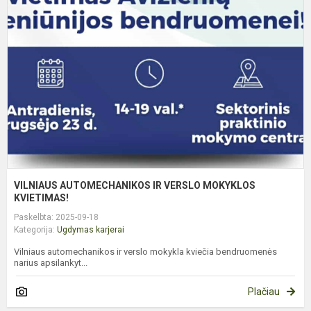
I
V
M
K
VILNIAUS AUTOMECHANIKOS IR VERSLO MOKYKLOS
KVIETIMAS!
Paskelbta: 2025-09-18
Kategorija:
Ugdymas karjerai
Vilniaus automechanikos ir verslo mokykla kviečia bendruomenės
narius apsilankyt...
Plačiau