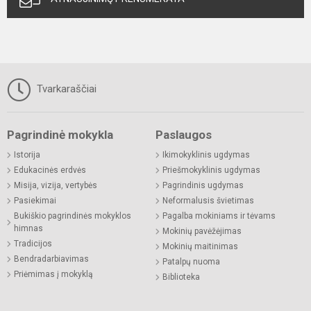
Tvarkaraščiai
Pagrindinė mokykla
Paslaugos
Istorija
Ikimokyklinis ugdymas
Edukacinės erdvės
Priešmokyklinis ugdymas
Misija, vizija, vertybės
Pagrindinis ugdymas
Pasiekimai
Neformalusis švietimas
Bukiškio pagrindinės mokyklos
Pagalba mokiniams ir tėvams
himnas
Mokinių pavėžėjimas
Tradicijos
Mokinių maitinimas
Bendradarbiavimas
Patalpų nuoma
Priėmimas į mokyklą
Biblioteka