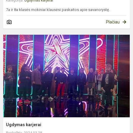
Kategorija:
Ugdymas karjerai
7a ir 8a klasės mokiniai klausėsi paskaitos apie savanorystę.
Plačiau
U
k
Ugdymas karjerai