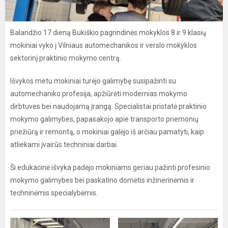
Balandžio 17 dieną Bukiškio pagrindinės mokyklos 8 ir 9 klasių
mokiniai vyko į Vilniaus automechanikos ir verslo mokyklos
sektorinį praktinio mokymo centrą.
Išvykos metu mokiniai turėjo galimybę susipažinti su
automechaniko profesija, apžiūrėti modernias mokymo
dirbtuves bei naudojamą įrangą. Specialistai pristatė praktinio
mokymo galimybes, papasakojo apie transporto priemonių
priežiūrą ir remontą, o mokiniai galėjo iš arčiau pamatyti, kaip
atliekami įvairūs techniniai darbai.
Ši edukacinė išvyka padėjo mokiniams geriau pažinti profesinio
mokymo galimybes bei paskatino domėtis inžinerinėmis ir
techninėmis specialybėmis.