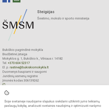
Steigėjas
Švietimo, mokslo ir sporto ministerija
Bukiškio pagrindinė mokykla
Biudžetinė įstaiga
Mokyklos g. 1, Bukiškio k., Vilniaus r. 14182
Tel.
+370 604 52317
El. p.
rastine@bukiskiomokykla.lt
Duomenys kaupiami ir saugomi
Juridinių asmenų registre
Įmonės kodas 306139262
© 2023. Bukiškio pagrindinė mokykla. Visos teisės saugomos.
Šioje svetainėje naudojame slapukus siekdami užtikrinti jums teikiamų
Kopijuoti turinį be raštiško Bukiškio pagrindinės mokyklos administracijos
sutikimo griežtai draudžiama.
paslaugų kokybę, analizuoti svetainės naudojimą ir optimizuoti naršymo