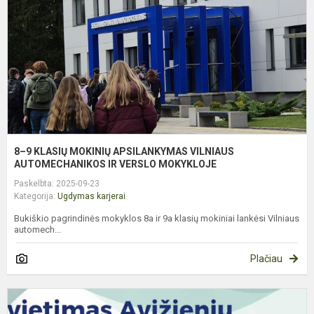
A
V
A
IR
8–9 KLASIŲ MOKINIŲ APSILANKYMAS VILNIAUS
AUTOMECHANIKOS IR VERSLO MOKYKLOJE
Paskelbta: 2025-09-23
Kategorija:
Ugdymas karjerai
Bukiškio pagrindinės mokyklos 8a ir 9a klasių mokiniai lankėsi Vilniaus
automech...
Plačiau
V
A