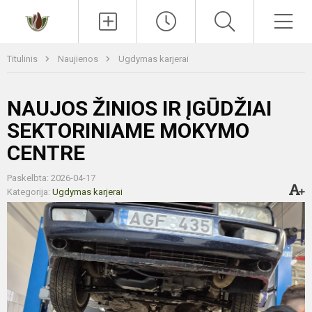
Paieška
Men
Titulinis
Naujienos
Ugdymas karjerai
NAUJOS ŽINIOS IR ĮGŪDŽIAI
SEKTORINIAME MOKYMO
CENTRE
Paskelbta: 2026-04-17
Kategorija:
Ugdymas karjerai