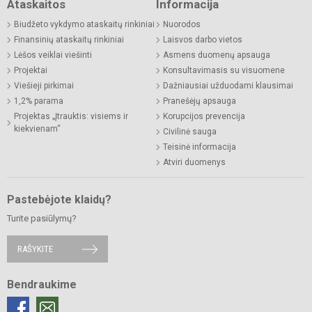
Ataskaitos
Informacija
Biudžeto vykdymo ataskaitų rinkiniai
Nuorodos
Finansinių ataskaitų rinkiniai
Laisvos darbo vietos
Lėšos veiklai viešinti
Asmens duomenų apsauga
Projektai
Konsultavimasis su visuomene
Viešieji pirkimai
Dažniausiai užduodami klausimai
1,2% parama
Pranešėjų apsauga
Projektas „Įtrauktis: visiems ir
Korupcijos prevencija
kiekvienam“
Civilinė sauga
Teisinė informacija
Atviri duomenys
Pastebėjote klaidų?
Turite pasiūlymų?
RAŠYKITE
Bendraukime