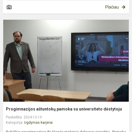
Plačiau
P
a
p
s
u
d
Progimnazijos aštuntokų pamoka su universiteto dėstytoju
Paskelbta: 2024-12-19
Kategorija:
Ugdymas karjerai
Bukiškio progimnazijos 8a klasės mokiniai dalyvavo projekte ,,Pamoka