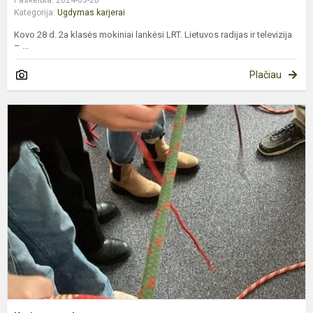
Paskelbta: 2024-03-28
Kategorija:
Ugdymas karjerai
Kovo 28 d. 2a klasės mokiniai lankėsi LRT. Lietuvos radijas ir televizija
– ...
Plačiau
K
u