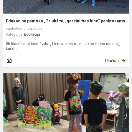
Edukacinė pamoka „Triukšmų įgarsinimas kine“ penktokams
Paskelbta: 2024-05-30
Kategorija:
Edukacija
5b klasės mokiniai išvyko į Lietuvos teatro, muzikos ir kino muziejų,
kur d...
Plačiau
S
N