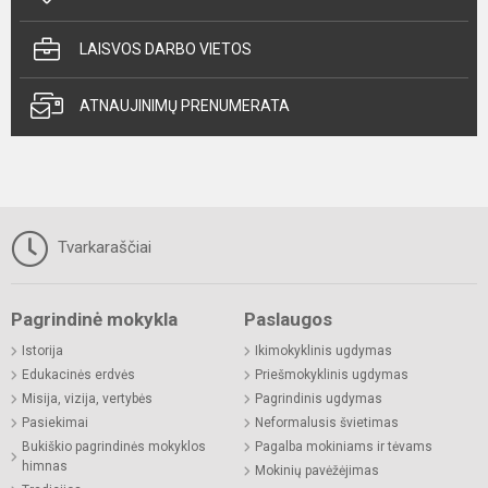
LAISVOS DARBO VIETOS
ATNAUJINIMŲ PRENUMERATA
Tvarkaraščiai
Pagrindinė mokykla
Paslaugos
Istorija
Ikimokyklinis ugdymas
Edukacinės erdvės
Priešmokyklinis ugdymas
Misija, vizija, vertybės
Pagrindinis ugdymas
Pasiekimai
Neformalusis švietimas
Bukiškio pagrindinės mokyklos
Pagalba mokiniams ir tėvams
himnas
Mokinių pavėžėjimas