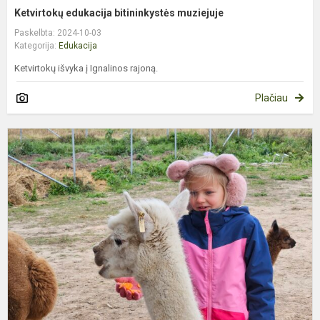
Ketvirtokų edukacija bitininkystės muziejuje
Paskelbta: 2024-10-03
Kategorija:
Edukacija
Ketvirtokų išvyka į Ignalinos rajoną.
Plačiau
2
k
m
e
i
–
a
d
ir.