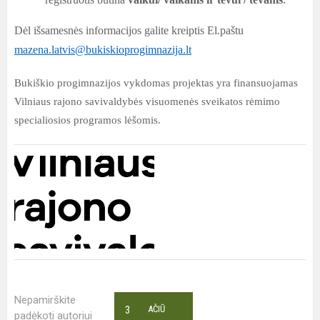
Dėl išsamesnės informacijos galite kreiptis El.paštu
mazena.latvis
@bukiskioprogimnazija.lt
Bukiškio progimnazijos vykdomas projektas yra finansuojamas
Vilniaus rajono savivaldybės visuomenės sveikatos rėmimo
specialiosios programos lėšomis.
Nepamirškite
3
AČIŪ
padėkoti autoriui