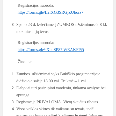
Registracijos nuoroda:
https://forms.gle/L2fXG3SRGjZUhorz7
Spalio 23 d. kviečiame į ZUMBOS užsiėmimus 6–8 kl.
mokinius ir jų tėvus.
Registracijos nuoroda:
https://forms.gle/sXbnSP87iWEAKFPt5
Žinotina:
Zumbos užsiėmimai vyks Bukiškio progimnazijoje
didžiojoje salėje 18.00 val. Trukmė – 1 val.
Dalyviai turi pasirūpinti vandeniu, tinkama avalyne bei
apranga.
Registracija PRIVALOMA. Vietų skaičius ribotas.
Visos veiklos skirtos tik vaikams su tėvais, todėl
registruotis būtina
vaikui/ vaikams ir tėvui / tėvams
.