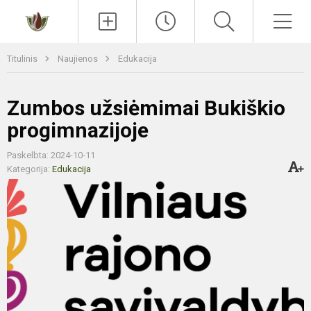
Paieška
Men
Titulinis
Naujienos
Edukacija
Zumbos užsiėmimai Bukiškio
progimnazijoje
Paskelbta: 2024-10-11
Kategorija:
Edukacija