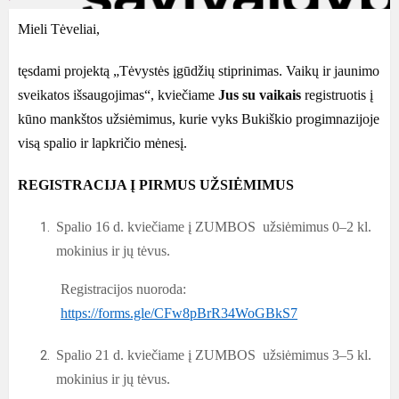
Mieli Tėveliai,
tęsdami projektą „Tėvystės įgūdžių stiprinimas. Vaikų ir jaunimo
sveikatos išsaugojimas“, kviečiame
Jus su vaikais
registruotis į
kūno mankštos užsiėmimus, kurie vyks Bukiškio progimnazijoje
visą spalio ir lapkričio mėnesį.
REGISTRACIJA Į PIRMUS UŽSIĖMIMUS
Spalio 16 d. kviečiame į ZUMBOS užsiėmimus 0–2 kl.
mokinius ir jų tėvus.
Registracijos nuoroda:
https://forms.gle/CFw8pBrR34WoGBkS7
Spalio 21 d. kviečiame į ZUMBOS užsiėmimus 3–5 kl.
mokinius ir jų tėvus.