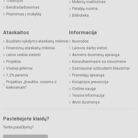
Tradicijos
Mokinių maitinimas
Bendradarbiavimas
Patalpų nuoma
Priėmimas į mokyklą
Biblioteka
Ataskaitos
Informacija
Biudžeto vykdymo ataskaitų rinkiniai
Nuorodos
Finansinių ataskaitų rinkiniai
Laisvos darbo vietos
Lėšos veiklai viešinti
Asmens duomenų apsauga
Projektai
Konsultavimasis su visuomene
Viešieji pirkimai
Dažniausiai užduodami klausimai
1,2% parama
Pranešėjų apsauga
Projektas „Įtrauktis: visiems ir
Korupcijos prevencija
kiekvienam“
Civilinė sauga
Teisinė informacija
Atviri duomenys
Pastebėjote klaidų?
Turite pasiūlymų?