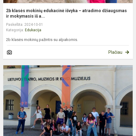
2b klasės mokinių edukacinė išvyka – atradimo džiaugsmas
ir mokymasis iš a...
Paskelbta: 2024-10-01
Kategorija:
Edukacija
2b klasės mokinių pažintis su alpakomis.
Plačiau
E
p
„
į
k
p