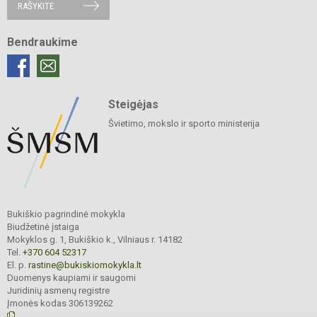
RAŠYKITE
Bendraukime
Steigėjas
Švietimo, mokslo ir sporto ministerija
Bukiškio pagrindinė mokykla
Biudžetinė įstaiga
Mokyklos g. 1, Bukiškio k., Vilniaus r. 14182
Tel.
+370 604 52317
El. p.
rastine@bukiskiomokykla.lt
Duomenys kaupiami ir saugomi
Juridinių asmenų registre
Įmonės kodas 306139262