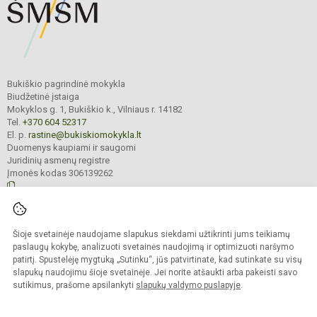
Bukiškio pagrindinė mokykla
Biudžetinė įstaiga
Mokyklos g. 1, Bukiškio k., Vilniaus r. 14182
Tel.
+370 604 52317
El. p.
rastine@bukiskiomokykla.lt
Duomenys kaupiami ir saugomi
Juridinių asmenų registre
Įmonės kodas 306139262
© 2023. Bukiškio pagrindinė mokykla. Visos teisės saugomos.
Šioje svetainėje naudojame slapukus siekdami užtikrinti jums teikiamų
Kopijuoti turinį be raštiško Bukiškio pagrindinės mokyklos administracijos
sutikimo griežtai draudžiama.
paslaugų kokybę, analizuoti svetainės naudojimą ir optimizuoti naršymo
patirtį. Spustelėję mygtuką „Sutinku“, jūs patvirtinate, kad sutinkate su visų
Prieinamumo paraiška
Slapukų valdymas
slapukų naudojimu šioje svetainėje. Jei norite atšaukti arba pakeisti savo
sutikimus, prašome apsilankyti
slapukų valdymo puslapyje
.
Sumanus būdas atnaujinti
mokyklos interneto
svetainę