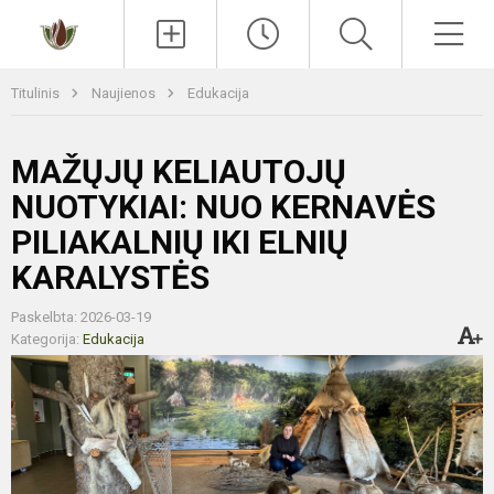
Paieška
Men
Titulinis
Naujienos
Edukacija
MAŽŲJŲ KELIAUTOJŲ
NUOTYKIAI: NUO KERNAVĖS
PILIAKALNIŲ IKI ELNIŲ
KARALYSTĖS
Paskelbta: 2026-03-19
Kategorija:
Edukacija