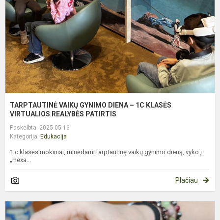
–
K
V
R
TARPTAUTINĖ VAIKŲ GYNIMO DIENA – 1C KLASĖS
VIRTUALIOS REALYBĖS PATIRTIS
Paskelbta: 2025-05-16
Kategorija:
Edukacija
1 c klasės mokiniai, minėdami tarptautinę vaikų gynimo dieną, vyko į
„Hexa...
Plačiau
P
S