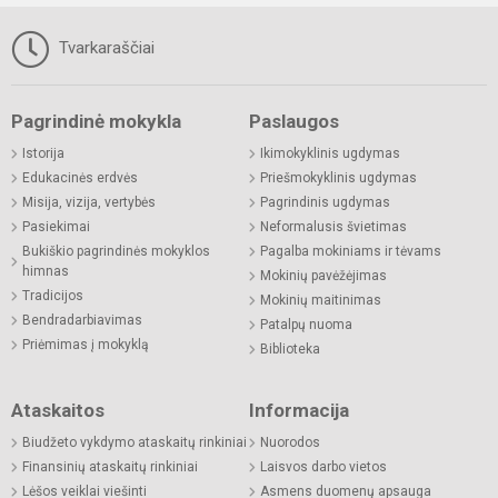
Tvarkaraščiai
Pagrindinė mokykla
Paslaugos
Istorija
Ikimokyklinis ugdymas
Edukacinės erdvės
Priešmokyklinis ugdymas
Misija, vizija, vertybės
Pagrindinis ugdymas
Pasiekimai
Neformalusis švietimas
Bukiškio pagrindinės mokyklos
Pagalba mokiniams ir tėvams
himnas
Mokinių pavėžėjimas
Tradicijos
Mokinių maitinimas
Bendradarbiavimas
Patalpų nuoma
Priėmimas į mokyklą
Biblioteka
Ataskaitos
Informacija
Biudžeto vykdymo ataskaitų rinkiniai
Nuorodos
Finansinių ataskaitų rinkiniai
Laisvos darbo vietos
Lėšos veiklai viešinti
Asmens duomenų apsauga