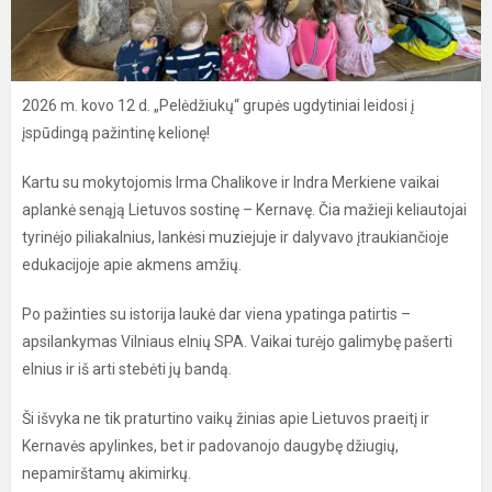
2026 m. kovo 12 d. „Pelėdžiukų“ grupės ugdytiniai leidosi į
įspūdingą pažintinę kelionę!
Kartu su mokytojomis Irma Chalikove ir Indra Merkiene vaikai
aplankė senąją Lietuvos sostinę – Kernavę. Čia mažieji keliautojai
tyrinėjo piliakalnius, lankėsi muziejuje ir dalyvavo įtraukiančioje
edukacijoje apie akmens amžių.
Po pažinties su istorija laukė dar viena ypatinga patirtis –
apsilankymas Vilniaus elnių SPA. Vaikai turėjo galimybę pašerti
elnius ir iš arti stebėti jų bandą.
Ši išvyka ne tik praturtino vaikų žinias apie Lietuvos praeitį ir
Kernavės apylinkes, bet ir padovanojo daugybę džiugių,
nepamirštamų akimirkų.