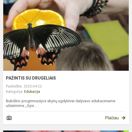
D
PAŽINTIS SU DRUGELIAIS
Paskelbta: 2025-04-22
Kategorija:
Edukacija
Bukiškio progimnazijos skyrių ugdytiniai dalyvavo edukaciniame
užsiėmime ,,Gyvi...
Plačiau