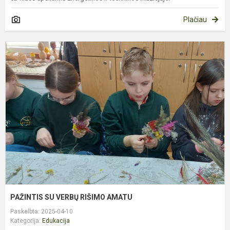
Plačiau
P
S
V
R
A
PAŽINTIS SU VERBŲ RIŠIMO AMATU
Paskelbta: 2025-04-10
Kategorija:
Edukacija