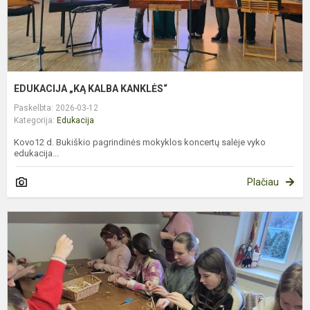
EDUKACIJA „KĄ KALBA KANKLĖS“
Paskelbta: 2026-03-12
Kategorija:
Edukacija
Kovo12 d. Bukiškio pagrindinės mokyklos koncertų salėje vyko
edukacija...
Plačiau
6
K
E
I