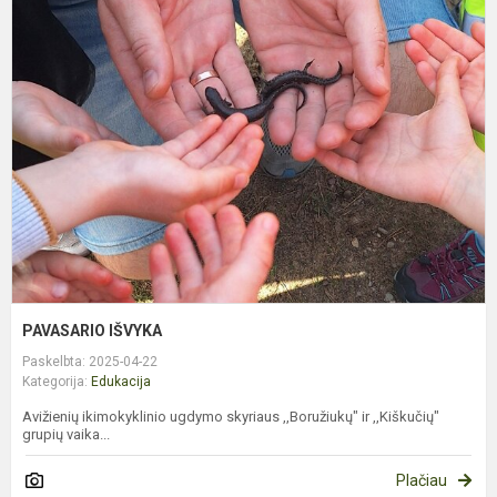
P
I
PAVASARIO IŠVYKA
Paskelbta: 2025-04-22
Kategorija:
Edukacija
Avižienių ikimokyklinio ugdymo skyriaus ,,Boružiukų" ir ,,Kiškučių"
grupių vaika...
Plačiau