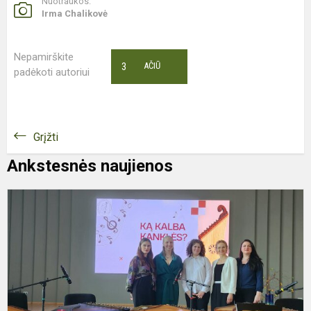
Nuotraukos:
Irma Chalikovė
Nepamirškite
3
AČIŪ
padėkoti autoriui
Grįžti
Ankstesnės naujienos
E
„
K
K