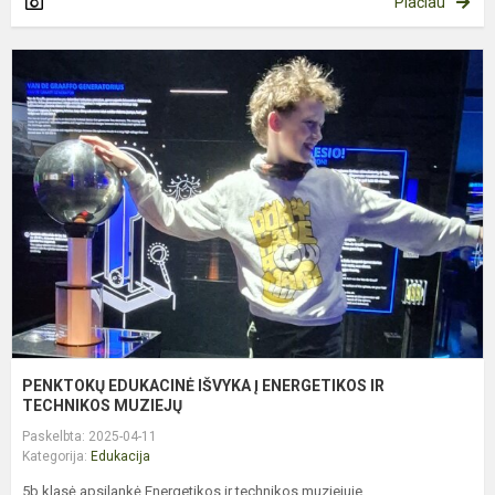
Plačiau
P
E
I
Į
E
I
T
M
PENKTOKŲ EDUKACINĖ IŠVYKA Į ENERGETIKOS IR
TECHNIKOS MUZIEJŲ
Paskelbta: 2025-04-11
Kategorija:
Edukacija
5b klasė apsilankė Energetikos ir technikos muziejuje.