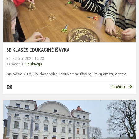
6B KLASĖS EDUKACINĖ IŠVYKA
Paskelbta: 2025-12-23
Kategorija:
Edukacija
Gruodžio 23 d. 6b klasė vyko į edukacinę išvyką Trakų amatų centre.
Plačiau
3
K
M
A
J