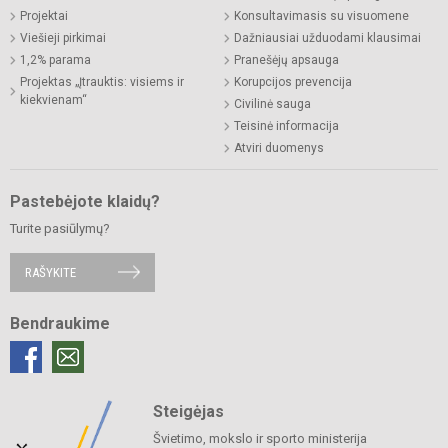
Projektai
Konsultavimasis su visuomene
Viešieji pirkimai
Dažniausiai užduodami klausimai
1,2% parama
Pranešėjų apsauga
Projektas „Įtrauktis: visiems ir
Korupcijos prevencija
kiekvienam“
Civilinė sauga
Teisinė informacija
Atviri duomenys
Pastebėjote klaidų?
Turite pasiūlymų?
RAŠYKITE
Bendraukime
Steigėjas
Švietimo, mokslo ir sporto ministerija