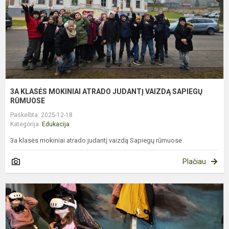
V
S
R
3A KLASĖS MOKINIAI ATRADO JUDANTĮ VAIZDĄ SAPIEGŲ
RŪMUOSE
Paskelbta: 2025-12-18
Kategorija:
Edukacija
3a klasės mokiniai atrado judantį vaizdą Sapiegų rūmuose
Plačiau
T
V
G
D