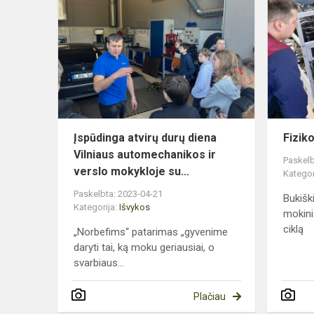
atvirų
durų
diena
Vilniaus
automechan
ir
vers...
Įspūdinga atvirų durų diena
Fizik
Vilniaus automechanikos ir
Paskelb
verslo mokykloje su...
Kategor
Paskelbta: 2023-04-21
Bukišk
Kategorija:
Išvykos
mokini
ciklą
„Norbefims“ patarimas „gyvenime
daryti tai, ką moku geriausiai, o
svarbiaus...
Plačiau