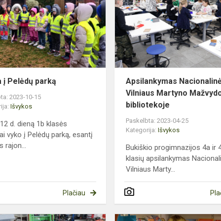
Pelėdų
o
parką
a į Pelėdų parką
Apsilankymas Nacionalin
Vilniaus Martyno Mažvyd
ta: 2023-10-15
bibliotekoje
ija:
Išvykos
Paskelbta: 2023-04-25
 12 d. dieną 1b klasės
Kategorija:
Išvykos
ai vyko į Pelėdų parką, esantį
s rajon...
Bukiškio progimnazijos 4a ir 
klasių apsilankymas Nacional
Vilniaus Marty...
Plačiau
Pla
Fizikos