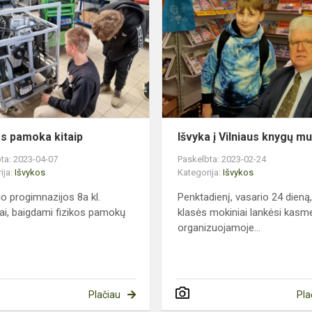
pamoka
kitaip
ikos
os pamoka kitaip
Išvyka į Vilniaus knygų m
ta: 2023-04-07
Paskelbta: 2023-02-24
ija:
Išvykos
Kategorija:
Išvykos
io progimnazijos 8a kl.
Penktadienį, vasario 24 dieną
ai, baigdami fizikos pamokų
klasės mokiniai lankėsi kasm
organizuojamoje...
Plačiau
Pla