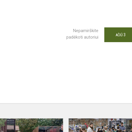
Nepamirškite
3
AČIŪ
padėkoti autoriui
Išvyka
os
į