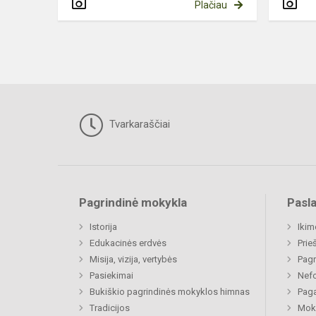
Plačiau
Tvarkaraščiai
Pagrindinė mokykla
Pasl
Istorija
Ikim
Edukacinės erdvės
Prie
Misija, vizija, vertybės
Pagr
Pasiekimai
Nefo
Bukiškio pagrindinės mokyklos himnas
Paga
Tradicijos
Moki