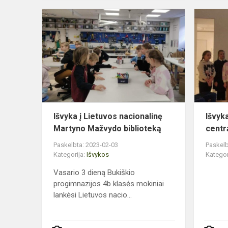
Išvyka
į
Lietuvos
nacionalinę
Martyno
Mažvydo
biblioteką
Išvyka į Lietuvos nacionalinę
Išvyk
Martyno Mažvydo biblioteką
centr
Paskelbta: 2023-02-03
Paskelb
Kategorija:
Išvykos
Kategor
Vasario 3 dieną Bukiškio
progimnazijos 4b klasės mokiniai
lankėsi Lietuvos nacio...