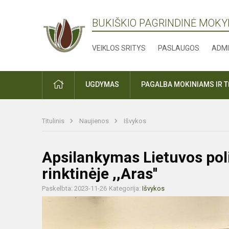
BUKIŠKIO PAGRINDINĖ MOK
VEIKLOS SRITYS
PASLAUGOS
ADMI
PRADŽIA
UGDYMAS
PAGALBA MOKINIAMS IR 
Titulinis
Naujienos
Išvykos
Apsilankymas Lietuvos polic
rinktinėje ,,Aras''
Paskelbta: 2023-11-26
Kategorija:
Išvykos