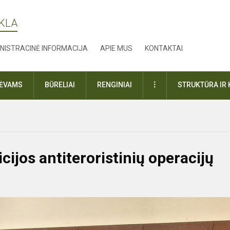
YKLA
NISTRACINĖ INFORMACIJA
APIE MUS
KONTAKTAI
DAUGIAU
TĖVAMS
BŪRELIAI
RENGINIAI
STRUKTŪRA IR 
ijos antiteroristinių operacijų