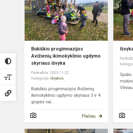
Avižienių
ikimokyklini
ugdymo
skyri...
Bukiškio progimnazijos
Išvyk
Avižienių ikimokyklinio ugdymo
Paskelb
skyriaus išvyka
Kategor
Paskelbta: 2023-11-22
Spalio
Kategorija:
Išvykos
mokini
Vilniau
Bukiškio progimnazijos Avižienių
ikimokyklinio ugdymo skyriaus 3 ir 4
grupės vai...
Plačiau
Įspūdinga