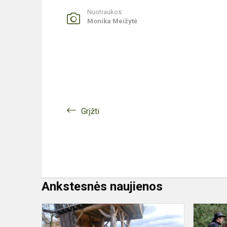
Nuotraukos:
Monika Meižytė
Grįžti
Ankstesnės naujienos
Bukiškio
progimnazij