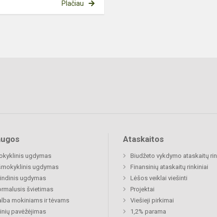
Plačiau
augos
Ataskaitos
okyklinis ugdymas
Biudžeto vykdymo ataskaitų rin
šmokyklinis ugdymas
Finansinių ataskaitų rinkiniai
indinis ugdymas
Lėšos veiklai viešinti
rmalusis švietimas
Projektai
lba mokiniams ir tėvams
Viešieji pirkimai
nių pavėžėjimas
1,2% parama