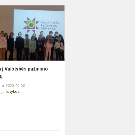
Išvyka
į
Valstybės
pažinimo
centrą
a į Valstybės pažinimo
ą
ta: 2023-01-20
ija:
Išvykos