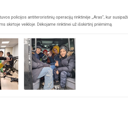
uvos policijos antiteroristinių operacijų rinktinėje ,,Aras'', kur susipaž
ms skirtoje veikloje. Dėkojame rinktinei už išskirtinį priėmimą.