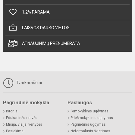
1,2% PARAMA
LAISVOS DARBO VIETOS
ATNAUJINIMŲ PRENUMERATA
Tvarkaraščiai
Pagrindinė mokykla
Paslaugos
Istorija
Ikimokyklinis ugdymas
Edukacinės erdvės
Priešmokyklinis ugdymas
Misija, vizija, vertybės
Pagrindinis ugdymas
Pasiekimai
Neformalusis švietimas