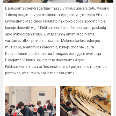
Džiaugiamės bendradarbiavimu su Vilniaus universitetu. Vasario
1 dieną progimnazijos mokiniai turėjo galimybę mokytis Vilniaus
universiteto Medicinos fakulteto mikrobiologijos laboratorijoje,
kurioje docentė Agnė Kirkliauskienė skaitė mokiniams paskaitą
apie mikroorganizmus, jų atsparumą antimikrobiniams
vaistams, atliko praktinius darbus. Mokiniai lankėsi istorijos
muziejuje, anatomijos katedroje, kurioje docentė Laura
Nedzinskienė supažindino su žmogaus biologija ir evoliucija.
Dėkojame Vilniaus universiteto docentėms Agnei
Kirkliauskienei ir Laurai Nedzinskienei už patyriminio mokymosi
pamokas, už suteiktą pažinimo džiaugsmą.