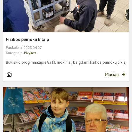
Fizikos pamoka kitaip
Paskelbta: 2023-04-07
Kategorija:
Išvykos
Bukiškio progimnazijos 8a kl. mokiniai, baigdami fizikos pamokų ciklą
Plačiau
I
į
V
k
m