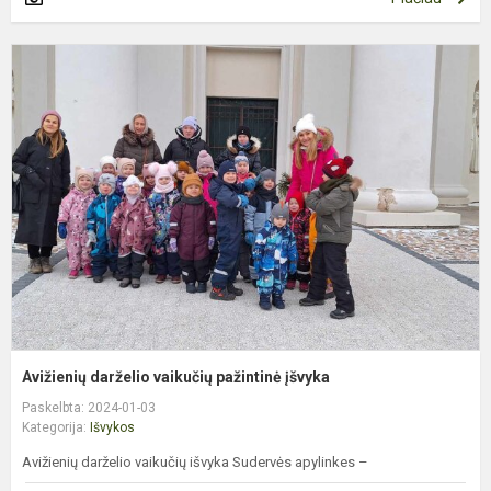
A
d
v
p
į
Avižienių darželio vaikučių pažintinė įšvyka
Paskelbta: 2024-01-03
Kategorija:
Išvykos
Avižienių darželio vaikučių išvyka Sudervės apylinkes –