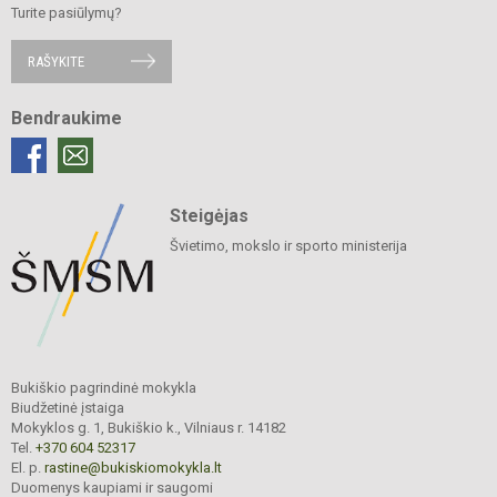
Turite pasiūlymų?
RAŠYKITE
Bendraukime
Steigėjas
Švietimo, mokslo ir sporto ministerija
Bukiškio pagrindinė mokykla
Biudžetinė įstaiga
Mokyklos g. 1, Bukiškio k., Vilniaus r. 14182
Tel.
+370 604 52317
El. p.
rastine@bukiskiomokykla.lt
Duomenys kaupiami ir saugomi