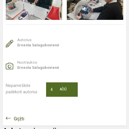
Autorius:
Ernesta Salagubovienė
Nuotraukos:
Ernesta Salagubovienė
Nepamirškite
4
AČIŪ
padėkoti autoriui
Grįžti