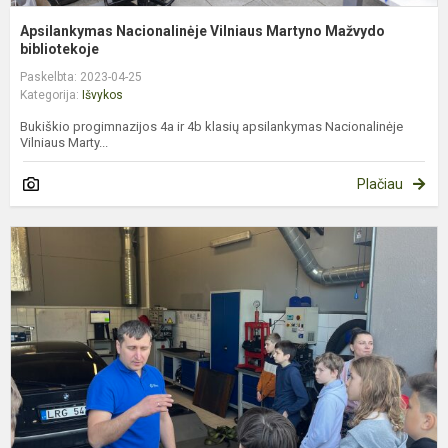
Apsilankymas Nacionalinėje Vilniaus Martyno Mažvydo
bibliotekoje
Paskelbta: 2023-04-25
Kategorija:
Išvykos
Bukiškio progimnazijos 4a ir 4b klasių apsilankymas Nacionalinėje
Vilniaus Marty...
Plačiau
Į
a
d
d
V
a
ir
v