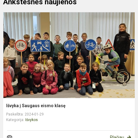
Ankstesnės naujienos
I
į
S
e
k
Išvyka į Saugaus eismo klasę
Paskelbta: 2024-01-29
Kategorija:
Išvykos
Plačiau