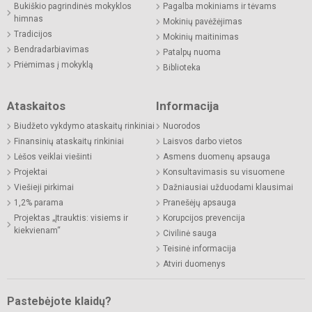
Bukiškio pagrindinės mokyklos
Pagalba mokiniams ir tėvams
himnas
Mokinių pavėžėjimas
Tradicijos
Mokinių maitinimas
Bendradarbiavimas
Patalpų nuoma
Priėmimas į mokyklą
Biblioteka
Ataskaitos
Informacija
Biudžeto vykdymo ataskaitų rinkiniai
Nuorodos
Finansinių ataskaitų rinkiniai
Laisvos darbo vietos
Lėšos veiklai viešinti
Asmens duomenų apsauga
Projektai
Konsultavimasis su visuomene
Viešieji pirkimai
Dažniausiai užduodami klausimai
1,2% parama
Pranešėjų apsauga
Projektas „Įtrauktis: visiems ir
Korupcijos prevencija
kiekvienam“
Civilinė sauga
Teisinė informacija
Atviri duomenys
Pastebėjote klaidų?