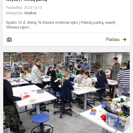
Paskelbta: 2023-10-15
Kategorija:
Išvykos
Spalio 12 d. dieną 1b klasės mokiniai vyko į Pelėdų parką, esantį
Vilniaus rajon...
Plačiau
A
N
V
M
M
bi