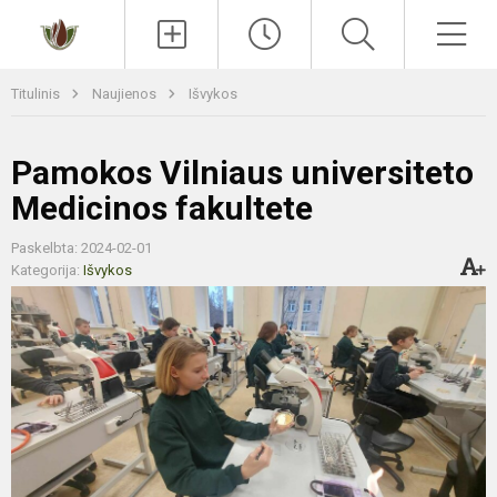
Paieška
Men
Titulinis
Naujienos
Išvykos
Pamokos Vilniaus universiteto
Medicinos fakultete
Paskelbta: 2024-02-01
Kategorija:
Išvykos