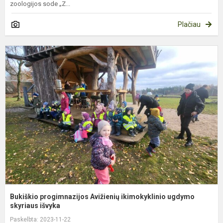
zoologijos sode „Z...
Plačiau
B
p
A
i
u
sk
Bukiškio progimnazijos Avižienių ikimokyklinio ugdymo
skyriaus išvyka
Paskelbta: 2023-11-22