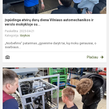
Įspūdinga atvirų durų diena Vilniaus automechanikos ir
verslo mokykloje su...
Paskelbta: 2023-04-21
Kategorija:
Išvykos
„Norbefims“ patarimas „gyvenime daryti tai, ką moku geriausiai, o
svarbiaus...
Plačiau
F
p
k