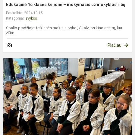
Edukacinė 1c klasės kelionė – mokymasis už mokyklos ribų
Paskelbta: 2024-10-15
Kategorija:
Išvykos
Spalio pradžioje 1c klasės mokiniai vyko į Skalvijos kino centrą, kur
žiūrė...
Plačiau
P
k
„
l