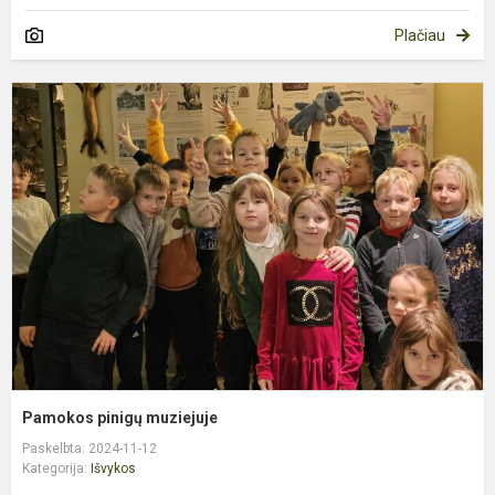
Plačiau
P
p
m
Pamokos pinigų muziejuje
Paskelbta: 2024-11-12
Kategorija:
Išvykos