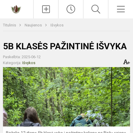
Paieška
Men
Titulinis
Naujienos
Išvykos
5B KLASĖS PAŽINTINĖ IŠVYKA
Paskelbta: 2025-06-12
Kategorija:
Išvykos