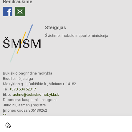
Bendraukime
Steigėjas
Švietimo, mokslo ir sporto ministerija
Bukiškio pagrindinė mokykla
Biudžetinė įstaiga
Mokyklos g. 1, Bukiškio k., Vilniaus r. 14182
Tel.
+370 604 52317
El. p.
rastine@bukiskiomokykla.lt
Duomenys kaupiami ir saugomi
Juridinių asmenų registre
Įmonės kodas 306139262
© 2023. Bukiškio pagrindinė mokykla. Visos teisės saugomos.