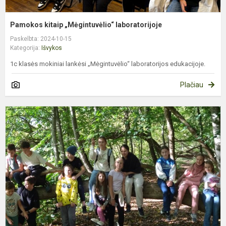
Pamokos kitaip „Mėgintuvėlio“ laboratorijoje
Paskelbta: 2024-10-15
Kategorija:
Išvykos
1c klasės mokiniai lankėsi „Mėgintuvėlio“ laboratorijos edukacijoje.
Plačiau
5
k
b
ž