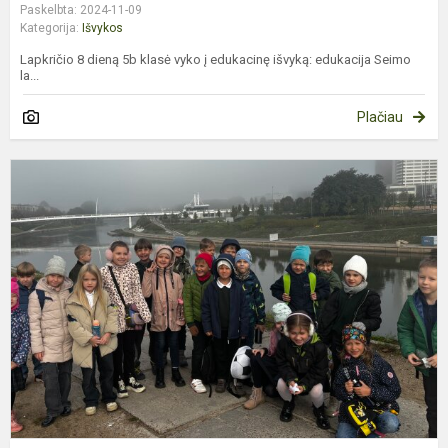
Paskelbta: 2024-11-09
Kategorija:
Išvykos
Lapkričio 8 dieną 5b klasė vyko į edukacinę išvyką: edukacija Seimo
la...
Plačiau
E
1
k
k
–
m
u
m
r