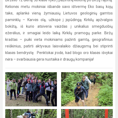
Birželio 12 dieną 5b klasė vyko į pažintinę kelionę po Biržų rajoną.
Kelionės metu mokiniai išbandė savo ištvermę Eko basų kojų
take, aplankė vieną žymiausių Lietuvos geologinių gamtos
paminklų – Karvės olą, užkopė į įspūdingą Kirkilų apžvalgos
bokštą, iš kurio atsiveria vaizdas į unikalius smegduobių
ežerėlius, ir smagiai leido laiką Kirkilų pramogų parke. Biržų
kraštas – puiki vieta mokiniams pažinti gamtą, geografinius
reiškinius, patirti aktyvaus laisvalaikio džiaugsmą bei stiprinti
klasės bendrystę. Penktokai įrodė, kad blogo oro klasės išvykai
nėra – svarbiausia gera nuotaika ir draugų kompanija!