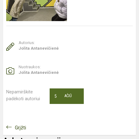
Autorius:
Jolita Antanevičienė
Nuotraukos:
Jolita Antanevičienė
Nepamirškite
5
AČIŪ
padėkoti autoriui
Grįžti