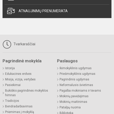
ATNAUJINIMŲ PRENUMERATA
Tvarkaraščiai
Pagrindinė mokykla
Paslaugos
Istorija
Ikimokyklinis ugdymas
Edukacinės erdvės
Priešmokyklinis ugdymas
Misija, vizija, vertybės
Pagrindinis ugdymas
Pasiekimai
Neformalusis švietimas
Bukiškio pagrindinės mokyklos
Pagalba mokiniams ir tėvams
himnas
Mokinių pavėžėjimas
Tradicijos
Mokinių maitinimas
Bendradarbiavimas
Patalpų nuoma
Priėmimas į mokyklą
Biblioteka