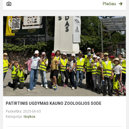
Plačiau
P
U
K
Z
S
PATIRTINIS UGDYMAS KAUNO ZOOLOGIJOS SODE
Paskelbta: 2025-06-03
Kategorija:
Išvykos