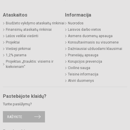
Ataskaitos
Informacija
Biudžeto vykdymo ataskaitų rinkiniai
Nuorodos
Finansinių ataskaitų rinkiniai
Laisvos darbo vietos
Lėšos veiklai viešinti
Asmens duomenų apsauga
Projektai
Konsultavimasis su visuomene
Viešieji pirkimai
Dažniausiai užduodami klausimai
1,2% parama
Pranešėjų apsauga
Projektas „Įtrauktis: visiems ir
Korupcijos prevencija
kiekvienam“
Civilinė sauga
Teisinė informacija
Atviri duomenys
Pastebėjote klaidų?
Turite pasiūlymų?
RAŠYKITE