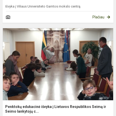
Išvyka į Viliaus Universiteto Gamtos mokslo centrą.
Plačiau
P
e
i
į
L
R
S
ir
S.
Penktokų edukacinė išvyka į Lietuvos Respublikos Seimą ir
Seimo lankytojų c...