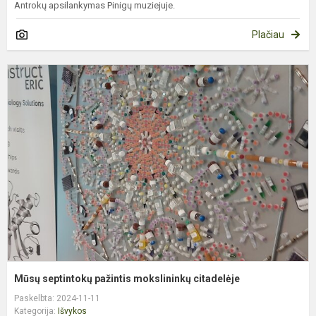
Antrokų apsilankymas Pinigų muziejuje.
Plačiau
M
s
p
m
c
Mūsų septintokų pažintis mokslininkų citadelėje
Paskelbta: 2024-11-11
Kategorija:
Išvykos