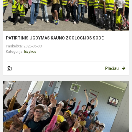
PATIRTINIS UGDYMAS KAUNO ZOOLOGIJOS SODE
Paskelbta: 2025-06-03
Kategorija:
Išvykos
Plačiau
1
K
P
K
P
A
K