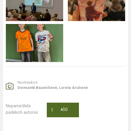
Nuotraukos:
Deimantė Baumilienė, Loreta Arulienė
Nepamirškite
1
AČIŪ
padėkoti autoriui