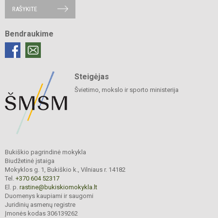
RAŠYKITE
Bendraukime
Steigėjas
Švietimo, mokslo ir sporto ministerija
Bukiškio pagrindinė mokykla
Biudžetinė įstaiga
Mokyklos g. 1, Bukiškio k., Vilniaus r. 14182
Tel.
+370 604 52317
El. p.
rastine@bukiskiomokykla.lt
Duomenys kaupiami ir saugomi
Juridinių asmenų registre
Įmonės kodas 306139262