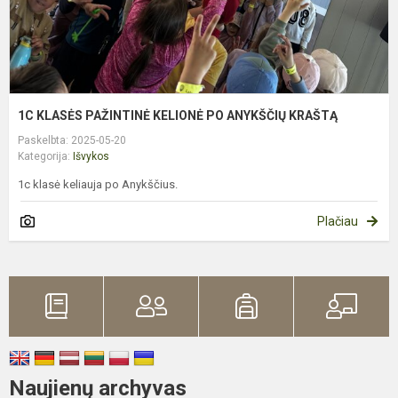
1C KLASĖS PAŽINTINĖ KELIONĖ PO ANYKŠČIŲ KRAŠTĄ
Paskelbta: 2025-05-20
Kategorija:
Išvykos
1c klasė keliauja po Anykščius.
Plačiau
Naujienų archyvas