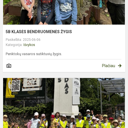
5B KLASĖS BENDRUOMENĖS ŽYGIS
Paskelbta: 2025-06-06
Kategorija:
Išvykos
Penktokų vasaros sutiktuvių žygis.
Plačiau
P
U
K
Z
S