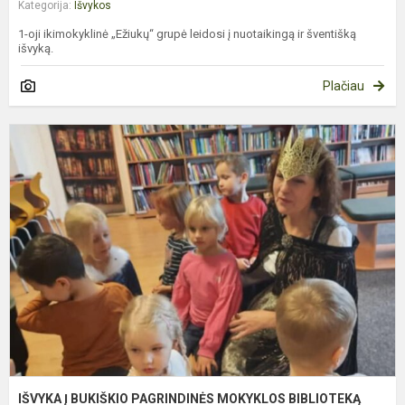
Kategorija:
Išvykos
1-oji ikimokyklinė „Ežiukų“ grupė leidosi į nuotaikingą ir šventišką
išvyką.
Plačiau
I
Į
B
P
M
B
IŠVYKA Į BUKIŠKIO PAGRINDINĖS MOKYKLOS BIBLIOTEKĄ