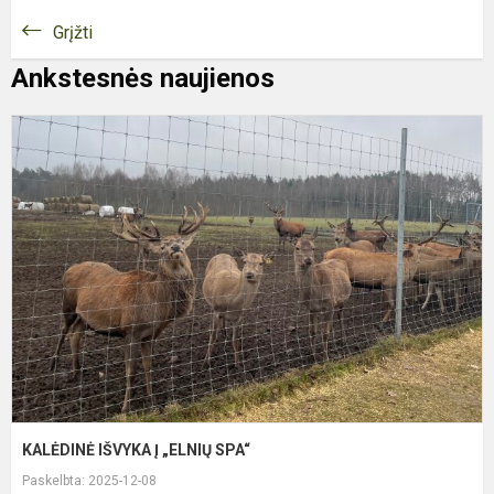
Grįžti
Ankstesnės naujienos
K
I
Į
„
S
KALĖDINĖ IŠVYKA Į „ELNIŲ SPA“
Paskelbta: 2025-12-08