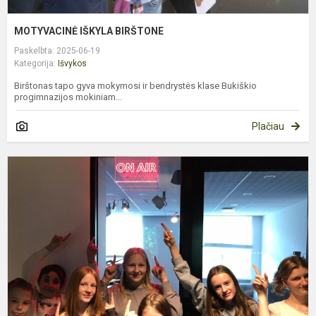
MOTYVACINĖ IŠKYLA BIRŠTONE
Paskelbta: 2025-06-19
Kategorija:
Išvykos
Birštonas tapo gyva mokymosi ir bendrystės klase Bukiškio
progimnazijos mokiniam...
Plačiau
M
T
L
R
N