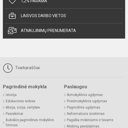
1,2% PARAMA
LAISVOS DARBO VIETOS
ATNAUJINIMŲ PRENUMERATA
Tvarkaraščiai
Pagrindinė mokykla
Paslaugos
Istorija
Ikimokyklinis ugdymas
Edukacinės erdvės
Priešmokyklinis ugdymas
Misija, vizija, vertybės
Pagrindinis ugdymas
Pasiekimai
Neformalusis švietimas
Bukiškio pagrindinės mokyklos
Pagalba mokiniams ir tėvams
himnas
Mokinių pavėžėjimas