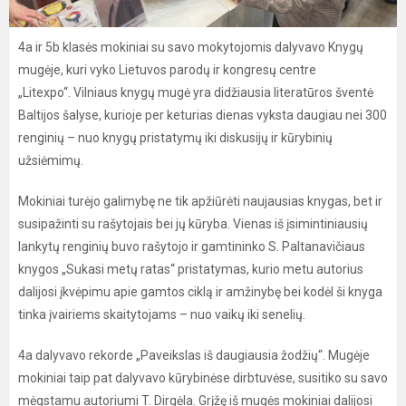
4a ir 5b klasės mokiniai su savo mokytojomis dalyvavo Knygų
mugėje, kuri vyko Lietuvos parodų ir kongresų centre
„Litexpo“. Vilniaus knygų mugė yra didžiausia literatūros šventė
Baltijos šalyse, kurioje per keturias dienas vyksta daugiau nei 300
renginių – nuo knygų pristatymų iki diskusijų ir kūrybinių
užsiėmimų.
Mokiniai turėjo galimybę ne tik apžiūrėti naujausias knygas, bet ir
susipažinti su rašytojais bei jų kūryba. Vienas iš įsimintiniausių
lankytų renginių buvo rašytojo ir gamtininko S. Paltanavičiaus
knygos „Sukasi metų ratas“ pristatymas, kurio metu autorius
dalijosi įkvėpimu apie gamtos ciklą ir amžinybę bei kodėl ši knyga
tinka įvairiems skaitytojams – nuo vaikų iki senelių.
4a dalyvavo rekorde „Paveikslas iš daugiausia žodžių“. Mugėje
mokiniai taip pat dalyvavo kūrybinėse dirbtuvėse, susitiko su savo
mėgstamu autoriumi T. Dirgėla. Grįžę iš mugės mokiniai dalijosi