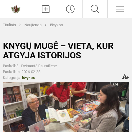
Paieška
Men
Titulinis
Naujienos
Išvykos
KNYGŲ MUGĖ – VIETA, KUR
ATGYJA ISTORIJOS
Paskelbė : Deimantė Baumilienė
Paskelbta: 2026-02-28
Kategorija:
Išvykos