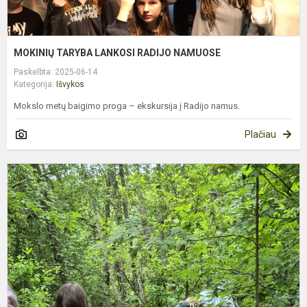
MOKINIŲ TARYBA LANKOSI RADIJO NAMUOSE
Paskelbta: 2025-06-14
Kategorija:
Išvykos
Mokslo metų baigimo proga – ekskursija į Radijo namus.
Plačiau
5
K
P
I