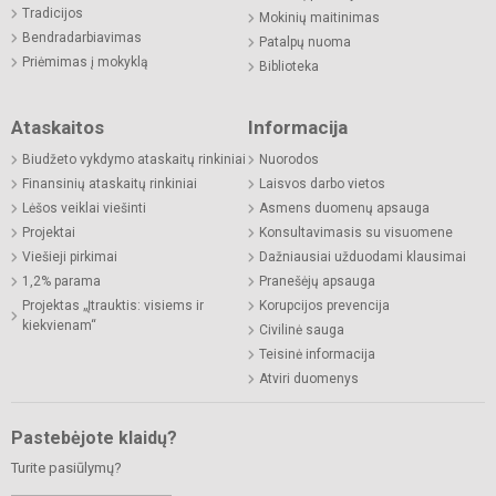
Tradicijos
Mokinių maitinimas
Bendradarbiavimas
Patalpų nuoma
Priėmimas į mokyklą
Biblioteka
Ataskaitos
Informacija
Biudžeto vykdymo ataskaitų rinkiniai
Nuorodos
Finansinių ataskaitų rinkiniai
Laisvos darbo vietos
Lėšos veiklai viešinti
Asmens duomenų apsauga
Projektai
Konsultavimasis su visuomene
Viešieji pirkimai
Dažniausiai užduodami klausimai
1,2% parama
Pranešėjų apsauga
Projektas „Įtrauktis: visiems ir
Korupcijos prevencija
kiekvienam“
Civilinė sauga
Teisinė informacija
Atviri duomenys
Pastebėjote klaidų?
Turite pasiūlymų?