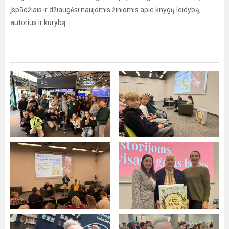
įspūdžiais ir džiaugėsi naujomis žiniomis apie knygų leidybą,
autorius ir kūrybą.