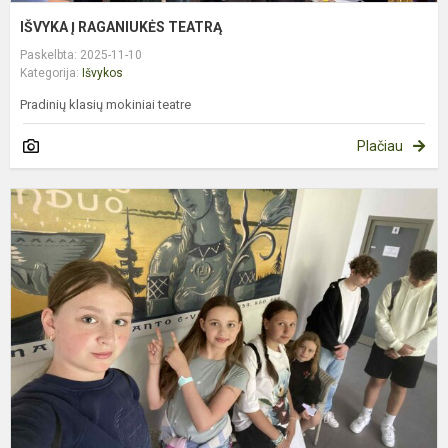
IŠVYKA Į RAGANIUKĖS TEATRĄ
Paskelbta: 2025-11-10
Kategorija:
Išvykos
Pradinių klasių mokiniai teatre
Plačiau
M
I
B