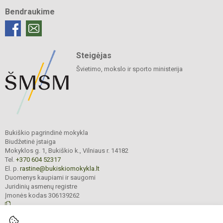
Bendraukime
Steigėjas
Švietimo, mokslo ir sporto ministerija
Bukiškio pagrindinė mokykla
Biudžetinė įstaiga
Mokyklos g. 1, Bukiškio k., Vilniaus r. 14182
Tel.
+370 604 52317
El. p.
rastine@bukiskiomokykla.lt
Duomenys kaupiami ir saugomi
Juridinių asmenų registre
Įmonės kodas 306139262