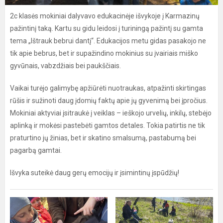
2c klasės mokiniai dalyvavo edukacinėje išvykoje į Karmazinų
pažintinį taką. Kartu su gidu leidosi į turiningą pažintį su gamta
tema „Ištrauk bebrui dantį“. Edukacijos metu gidas pasakojo ne
tik apie bebrus, bet ir supažindino mokinius su įvairiais miško
gyvūnais, vabzdžiais bei paukščiais.
Vaikai turėjo galimybę apžiūrėti nuotraukas, atpažinti skirtingas
rūšis ir sužinoti daug įdomių faktų apie jų gyvenimą bei įpročius.
Mokiniai aktyviai įsitraukė į veiklas – ieškojo urvelių, inkilų, stebėjo
aplinką ir mokėsi pastebėti gamtos detales. Tokia patirtis ne tik
praturtino jų žinias, bet ir skatino smalsumą, pastabumą bei
pagarbą gamtai.
Išvyka suteikė daug gerų emocijų ir įsimintinų įspūdžių!