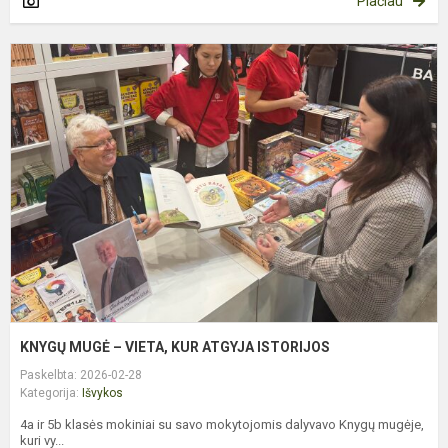
Plačiau
K
M
–
V
K
A
I
KNYGŲ MUGĖ – VIETA, KUR ATGYJA ISTORIJOS
Paskelbta: 2026-02-28
Kategorija:
Išvykos
4a ir 5b klasės mokiniai su savo mokytojomis dalyvavo Knygų mugėje,
kuri vy...