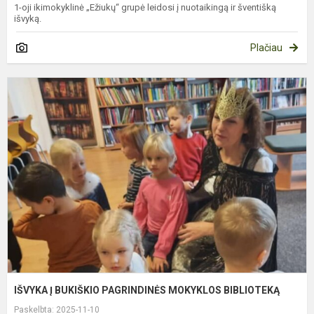
1-oji ikimokyklinė „Ežiukų“ grupė leidosi į nuotaikingą ir šventišką
išvyką.
Plačiau
I
Į
B
P
M
B
IŠVYKA Į BUKIŠKIO PAGRINDINĖS MOKYKLOS BIBLIOTEKĄ
Paskelbta: 2025-11-10