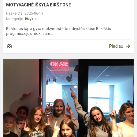
MOTYVACINĖ IŠKYLA BIRŠTONE
Paskelbta: 2025-06-19
Kategorija:
Išvykos
Birštonas tapo gyva mokymosi ir bendrystės klase Bukiškio
progimnazijos mokiniam...
Plačiau
M
T
L
R
N