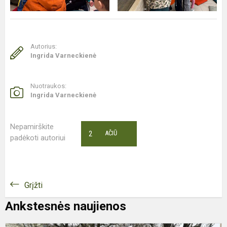
Autorius:
Ingrida Varneckienė
Nuotraukos:
Ingrida Varneckienė
Nepamirškite
2
AČIŪ
padėkoti autoriui
Grįžti
Ankstesnės naujienos