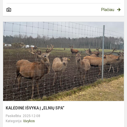
Plačiau
K
I
Į
„
S
KALĖDINĖ IŠVYKA Į „ELNIŲ SPA“
Paskelbta: 2025-12-08
Kategorija:
Išvykos