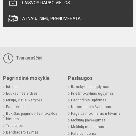
LAISVOS DARBO VIETOS
ATNAUJINIMŲ PRENUMERATA
Tvarkaraščiai
Pagrindinė mokykla
Paslaugos
Istorija
Ikimokyklinis ugdymas
Edukacinės erdvės
Priešmokyklinis ugdymas
Misija, vizija, vertybės
Pagrindinis ugdymas
Pasiekimai
Neformalusis švietimas
Bukiškio pagrindinės mokyklos
Pagalba mokiniams ir tėvams
himnas
Mokinių pavėžėjimas
Tradicijos
Mokinių maitinimas
Bendradarbiavimas
Patalpų nuoma