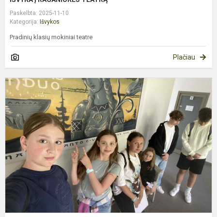
Paskelbta: 2025-11-10
Kategorija:
Išvykos
Pradinių klasių mokiniai teatre
Plačiau
M
I
B