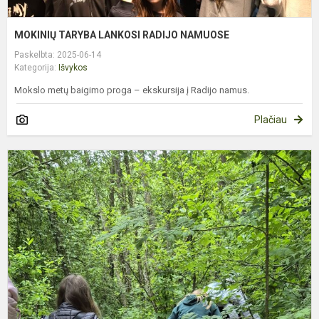
MOKINIŲ TARYBA LANKOSI RADIJO NAMUOSE
Paskelbta: 2025-06-14
Kategorija:
Išvykos
Mokslo metų baigimo proga – ekskursija į Radijo namus.
Plačiau
5
K
P
I