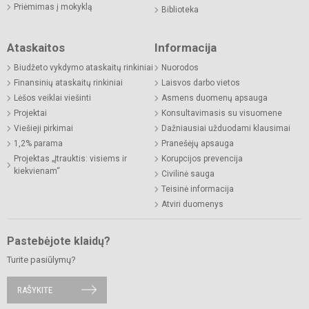
Priėmimas į mokyklą
Biblioteka
Ataskaitos
Informacija
Biudžeto vykdymo ataskaitų rinkiniai
Nuorodos
Finansinių ataskaitų rinkiniai
Laisvos darbo vietos
Lėšos veiklai viešinti
Asmens duomenų apsauga
Projektai
Konsultavimasis su visuomene
Viešieji pirkimai
Dažniausiai užduodami klausimai
1,2% parama
Pranešėjų apsauga
Projektas „Įtrauktis: visiems ir
Korupcijos prevencija
kiekvienam“
Civilinė sauga
Teisinė informacija
Atviri duomenys
Pastebėjote klaidų?
Turite pasiūlymų?
RAŠYKITE