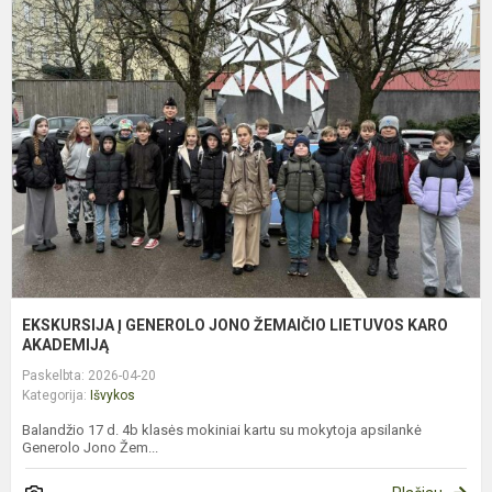
E
Į
G
J
Ž
L
K
A
EKSKURSIJA Į GENEROLO JONO ŽEMAIČIO LIETUVOS KARO
AKADEMIJĄ
Paskelbta: 2026-04-20
Kategorija:
Išvykos
Balandžio 17 d. 4b klasės mokiniai kartu su mokytoja apsilankė
Generolo Jono Žem...