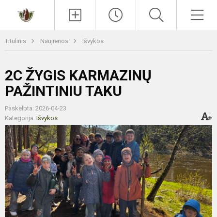
Paieška
Men
Titulinis
Naujienos
Išvykos
2C ŽYGIS KARMAZINŲ
PAŽINTINIU TAKU
Paskelbta: 2026-04-23
Kategorija:
Išvykos