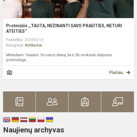
Protmūšis ,,TAUTA, NEŽINANTI SAVO PRAEITIES, NETURI
ATEITIES‘‘
Paskelbta: 2024-02-15
Kategorija:
Konkursai
Minėdami Vasario 16-osios dieną 5a ir 5b mokiniai dalyvavo
protmūšyje...
Plačiau
Naujienų archyvas