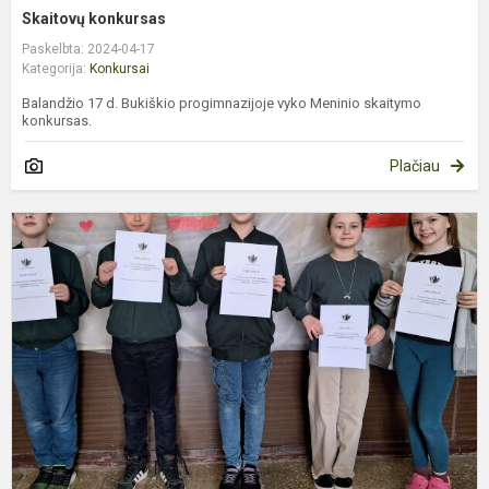
Skaitovų konkursas
Paskelbta: 2024-04-17
Kategorija:
Konkursai
Balandžio 17 d. Bukiškio progimnazijoje vyko Meninio skaitymo
konkursas.
Plačiau
M
a
k
o