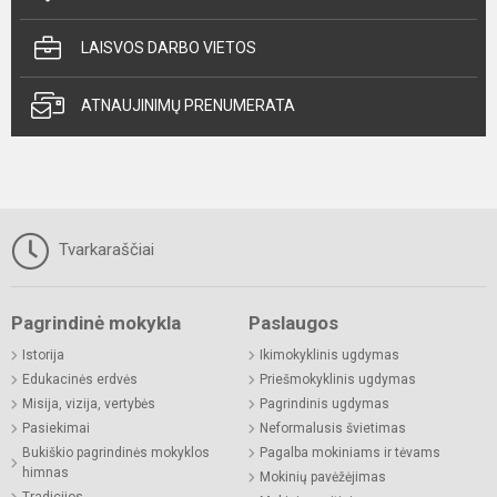
LAISVOS DARBO VIETOS
ATNAUJINIMŲ PRENUMERATA
Tvarkaraščiai
Pagrindinė mokykla
Paslaugos
Istorija
Ikimokyklinis ugdymas
Edukacinės erdvės
Priešmokyklinis ugdymas
Misija, vizija, vertybės
Pagrindinis ugdymas
Pasiekimai
Neformalusis švietimas
Bukiškio pagrindinės mokyklos
Pagalba mokiniams ir tėvams
himnas
Mokinių pavėžėjimas
Tradicijos