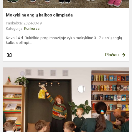
Mokyklinė anglų kalbos olimpiada
Paskelbta: 2024-03-19
Kategorija:
Konkursai
Kovo 14 d. Bukiškio progimnazijoje vyko mokyklinė 3–7 klasių anglų
kalbos olimpi...
Plačiau
P
,
N
S
P
N
A