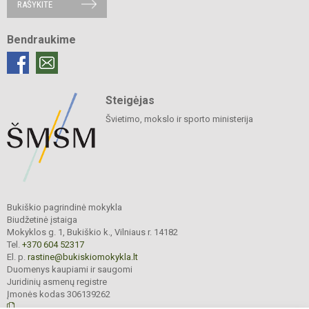
RAŠYKITE
Bendraukime
Steigėjas
Švietimo, mokslo ir sporto ministerija
Bukiškio pagrindinė mokykla
Biudžetinė įstaiga
Mokyklos g. 1, Bukiškio k., Vilniaus r. 14182
Tel.
+370 604 52317
El. p.
rastine@bukiskiomokykla.lt
Duomenys kaupiami ir saugomi
Juridinių asmenų registre
Įmonės kodas 306139262