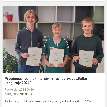
P
m
s
d
,
k
Progimnazijos mokiniai sėkmingai dalyvavo ,,Kalbų
kengūroje 2024''
Paskelbta: 2024-06-10
Kategorija:
Konkursai
3–8 klasių mokiniai sėkmingai dalyvavo ,,Kalbų kengūroje 2024''.