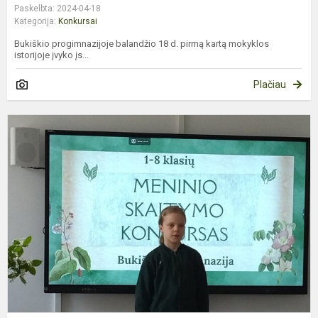
Paskelbta: 2024-04-18
Kategorija:
Konkursai
Bukiškio progimnazijoje balandžio 18 d. pirmą kartą mokyklos
istorijoje įvyko įs...
Plačiau
S
k