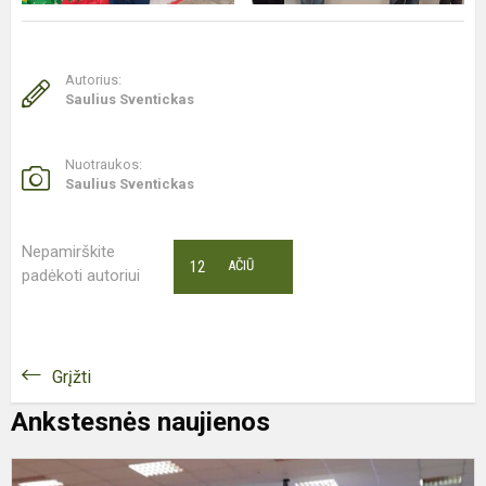
Autorius:
Saulius Sventickas
Nuotraukos:
Saulius Sventickas
Nepamirškite
12
AČIŪ
padėkoti autoriui
Grįžti
Ankstesnės naujienos
P