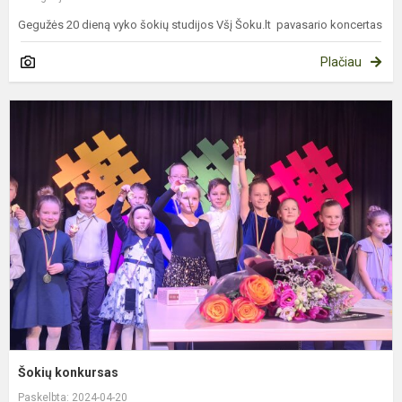
Gegužės 20 dieną vyko šokių studijos Všį Šoku.lt pavasario koncertas
Plačiau
Š
k
Šokių konkursas
Paskelbta: 2024-04-20