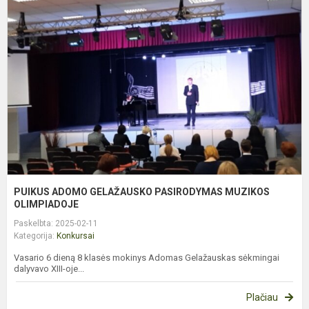
G
P
M
O
PUIKUS ADOMO GELAŽAUSKO PASIRODYMAS MUZIKOS
OLIMPIADOJE
Paskelbta: 2025-02-11
Kategorija:
Konkursai
Vasario 6 dieną 8 klasės mokinys Adomas Gelažauskas sėkmingai
dalyvavo XIII-oje...
Plačiau