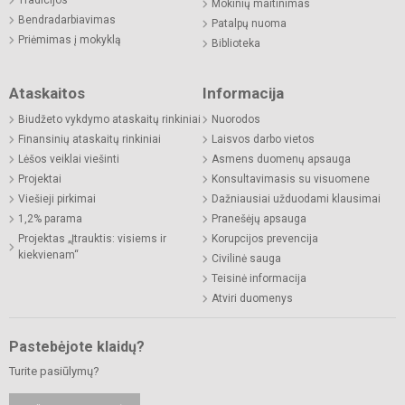
Mokinių maitinimas
Bendradarbiavimas
Patalpų nuoma
Priėmimas į mokyklą
Biblioteka
Ataskaitos
Informacija
Biudžeto vykdymo ataskaitų rinkiniai
Nuorodos
Finansinių ataskaitų rinkiniai
Laisvos darbo vietos
Lėšos veiklai viešinti
Asmens duomenų apsauga
Projektai
Konsultavimasis su visuomene
Viešieji pirkimai
Dažniausiai užduodami klausimai
1,2% parama
Pranešėjų apsauga
Projektas „Įtrauktis: visiems ir
Korupcijos prevencija
kiekvienam“
Civilinė sauga
Teisinė informacija
Atviri duomenys
Pastebėjote klaidų?
Turite pasiūlymų?