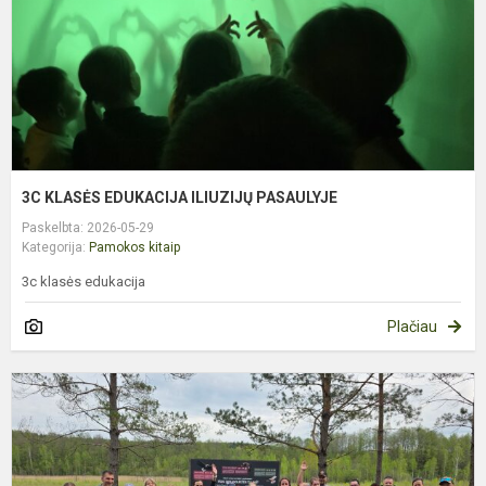
3C KLASĖS EDUKACIJA ILIUZIJŲ PASAULYJE
Paskelbta: 2026-05-29
Kategorija:
Pamokos kitaip
3c klasės edukacija
Plačiau
3
K
B
Ž