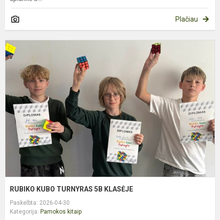
Plačiau
R
K
T
5
K
RUBIKO KUBO TURNYRAS 5B KLASĖJE
Paskelbta: 2026-04-30
Kategorija:
Pamokos kitaip