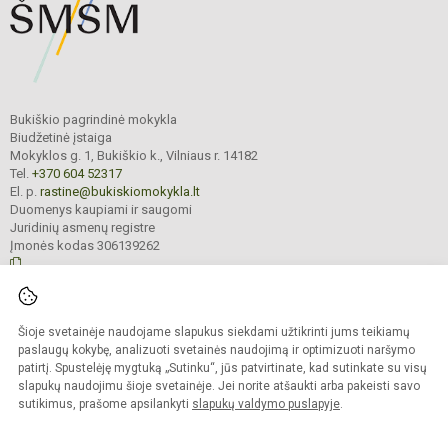
Bukiškio pagrindinė mokykla
Biudžetinė įstaiga
Mokyklos g. 1, Bukiškio k., Vilniaus r. 14182
Tel.
+370 604 52317
El. p.
rastine@bukiskiomokykla.lt
Duomenys kaupiami ir saugomi
Juridinių asmenų registre
Įmonės kodas 306139262
© 2023. Bukiškio pagrindinė mokykla. Visos teisės saugomos.
Šioje svetainėje naudojame slapukus siekdami užtikrinti jums teikiamų
Kopijuoti turinį be raštiško Bukiškio pagrindinės mokyklos administracijos
sutikimo griežtai draudžiama.
paslaugų kokybę, analizuoti svetainės naudojimą ir optimizuoti naršymo
patirtį. Spustelėję mygtuką „Sutinku“, jūs patvirtinate, kad sutinkate su visų
Prieinamumo paraiška
Slapukų valdymas
slapukų naudojimu šioje svetainėje. Jei norite atšaukti arba pakeisti savo
sutikimus, prašome apsilankyti
slapukų valdymo puslapyje
.
Sumanus būdas atnaujinti
mokyklos interneto
svetainę