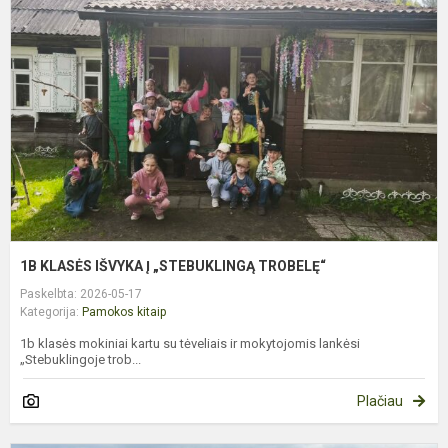
I
Į
„
T
1B KLASĖS IŠVYKA Į „STEBUKLINGĄ TROBELĘ“
Paskelbta: 2026-05-17
Kategorija:
Pamokos kitaip
1b klasės mokiniai kartu su tėveliais ir mokytojomis lankėsi
„Stebuklingoje trob...
Plačiau