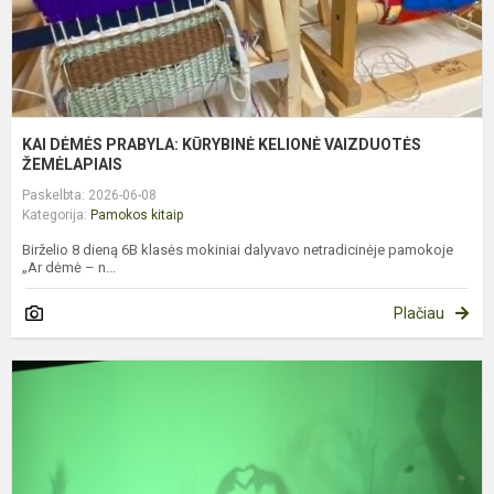
KAI DĖMĖS PRABYLA: KŪRYBINĖ KELIONĖ VAIZDUOTĖS
ŽEMĖLAPIAIS
Paskelbta: 2026-06-08
Kategorija:
Pamokos kitaip
Birželio 8 dieną 6B klasės mokiniai dalyvavo netradicinėje pamokoje
„Ar dėmė – n...
Plačiau
3
K
E
I
P