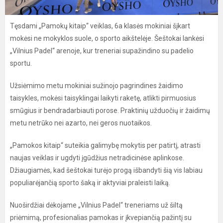
Tęsdami „Pamokų kitaip“ veiklas, 6a klasės mokiniai šįkart
mokėsi ne mokyklos suole, o sporto aikštelėje. Šeštokai lankėsi
„Vilnius Padel“ arenoje, kur treneriai supažindino su padelio
sportu.
Užsiėmimo metu mokiniai sužinojo pagrindines žaidimo
taisykles, mokėsi taisyklingai laikyti raketę, atlikti pirmuosius
smūgius ir bendradarbiauti porose. Praktinių užduočių ir žaidimų
metu netrūko nei azarto, nei geros nuotaikos.
„Pamokos kitaip“ suteikia galimybę mokytis per patirtį, atrasti
naujas veiklas ir ugdyti įgūdžius netradicinėse aplinkose.
Džiaugiamės, kad šeštokai turėjo progą išbandyti šią vis labiau
populiarėjančią sporto šaką ir aktyviai praleisti laiką.
Nuoširdžiai dėkojame „Vilnius Padel“ treneriams už šiltą
priėmimą, profesionalias pamokas ir įkvepiančią pažintį su