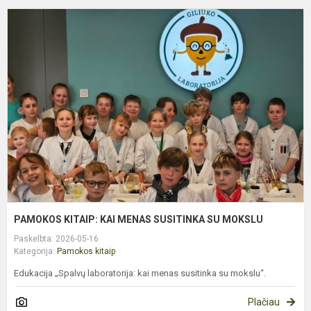
P
K
K
M
S
S
M
PAMOKOS KITAIP: KAI MENAS SUSITINKA SU MOKSLU
Paskelbta: 2026-05-16
Kategorija:
Pamokos kitaip
Edukacija „Spalvų laboratorija: kai menas susitinka su mokslu“.
Plačiau