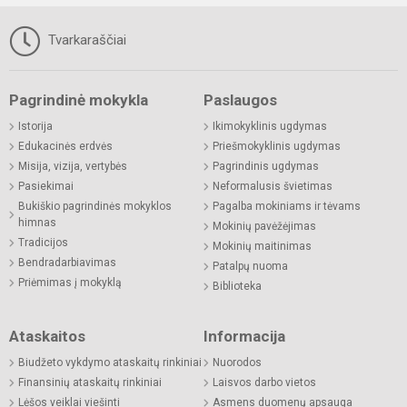
Tvarkaraščiai
Pagrindinė mokykla
Paslaugos
Istorija
Ikimokyklinis ugdymas
Edukacinės erdvės
Priešmokyklinis ugdymas
Misija, vizija, vertybės
Pagrindinis ugdymas
Pasiekimai
Neformalusis švietimas
Bukiškio pagrindinės mokyklos
Pagalba mokiniams ir tėvams
himnas
Mokinių pavėžėjimas
Tradicijos
Mokinių maitinimas
Bendradarbiavimas
Patalpų nuoma
Priėmimas į mokyklą
Biblioteka
Ataskaitos
Informacija
Biudžeto vykdymo ataskaitų rinkiniai
Nuorodos
Finansinių ataskaitų rinkiniai
Laisvos darbo vietos
Lėšos veiklai viešinti
Asmens duomenų apsauga