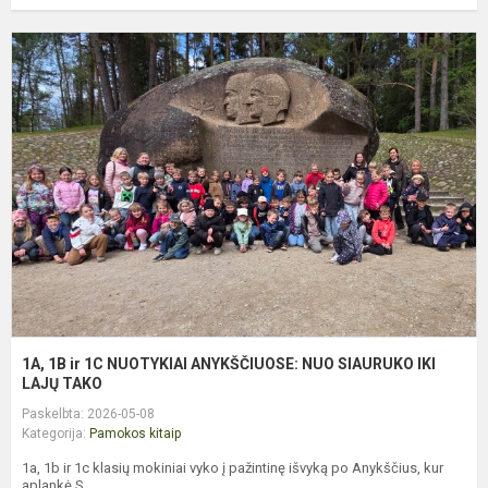
1
1
ir
1
N
A
N
S
I
L
T.
1A, 1B ir 1C NUOTYKIAI ANYKŠČIUOSE: NUO SIAURUKO IKI
LAJŲ TAKO
Paskelbta: 2026-05-08
Kategorija:
Pamokos kitaip
1a, 1b ir 1c klasių mokiniai vyko į pažintinę išvyką po Anykščius, kur
aplankė S...