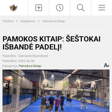
Paieška
Men
Titulinis
Naujienos
Pamokos kitaip
PAMOKOS KITAIP: ŠEŠTOKAI
IŠBANDĖ PADELĮ!
Paskelbė : Deimantė Baumilienė
Paskelbta: 2026-06-08
Kategorija:
Pamokos kitaip