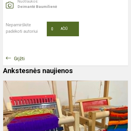
Nuotraukos:
Deimantė Baumilienė
Nepamirškite
0
AČIŪ
padėkoti autoriui
Grįžti
Ankstesnės naujienos
K
D
P
K
K
V
Ž