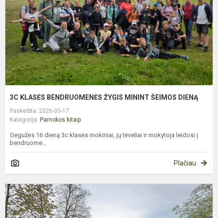
M
Š
D
3C KLASĖS BENDRUOMENĖS ŽYGIS MININT ŠEIMOS DIENĄ
Paskelbta: 2026-05-17
Kategorija:
Pamokos kitaip
Gegužės 16 dieną 3c klasės mokiniai, jų tėveliai ir mokytoja leidosi į
bendruome...
Plačiau
5
K
B