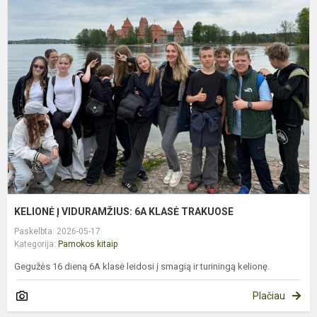
K
Į
V
6
K
T
KELIONĖ Į VIDURAMŽIUS: 6A KLASĖ TRAKUOSE
Paskelbta: 2026-05-17
Kategorija:
Pamokos kitaip
Gegužės 16 dieną 6A klasė leidosi į smagią ir turiningą kelionę.
Plačiau