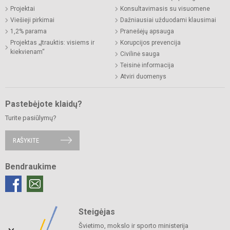
Projektai
Konsultavimasis su visuomene
Viešieji pirkimai
Dažniausiai užduodami klausimai
1,2% parama
Pranešėjų apsauga
Projektas „Įtrauktis: visiems ir
Korupcijos prevencija
kiekvienam“
Civilinė sauga
Teisinė informacija
Atviri duomenys
Pastebėjote klaidų?
Turite pasiūlymų?
RAŠYKITE
Bendraukime
Steigėjas
Švietimo, mokslo ir sporto ministerija