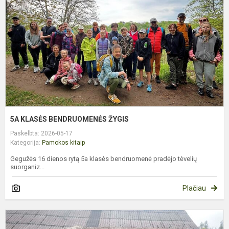
Ž
5A KLASĖS BENDRUOMENĖS ŽYGIS
Paskelbta: 2026-05-17
Kategorija:
Pamokos kitaip
Gegužės 16 dienos rytą 5a klasės bendruomenė pradėjo tėvelių
suorganiz...
Plačiau
1
K