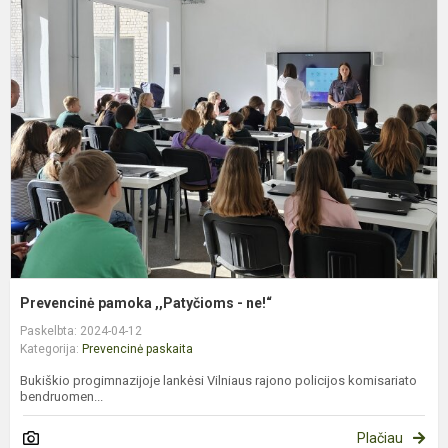
P
p
,
-
n
Prevencinė pamoka ,,Patyčioms - ne!“
Paskelbta: 2024-04-12
Kategorija:
Prevencinė paskaita
Bukiškio progimnazijoje lankėsi Vilniaus rajono policijos komisariato
bendruomen...
Plačiau