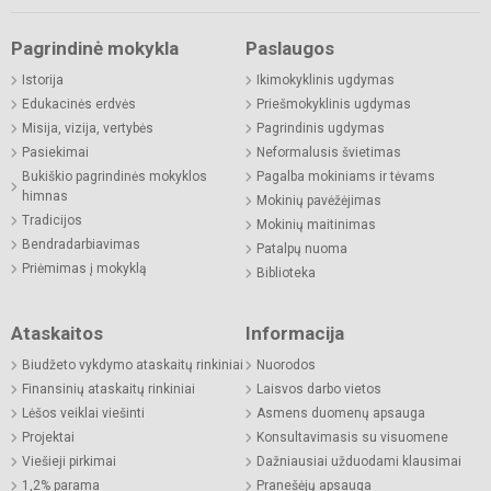
Pagrindinė mokykla
Paslaugos
Istorija
Ikimokyklinis ugdymas
Edukacinės erdvės
Priešmokyklinis ugdymas
Misija, vizija, vertybės
Pagrindinis ugdymas
Pasiekimai
Neformalusis švietimas
Bukiškio pagrindinės mokyklos
Pagalba mokiniams ir tėvams
himnas
Mokinių pavėžėjimas
Tradicijos
Mokinių maitinimas
Bendradarbiavimas
Patalpų nuoma
Priėmimas į mokyklą
Biblioteka
Ataskaitos
Informacija
Biudžeto vykdymo ataskaitų rinkiniai
Nuorodos
Finansinių ataskaitų rinkiniai
Laisvos darbo vietos
Lėšos veiklai viešinti
Asmens duomenų apsauga
Projektai
Konsultavimasis su visuomene
Viešieji pirkimai
Dažniausiai užduodami klausimai
1,2% parama
Pranešėjų apsauga