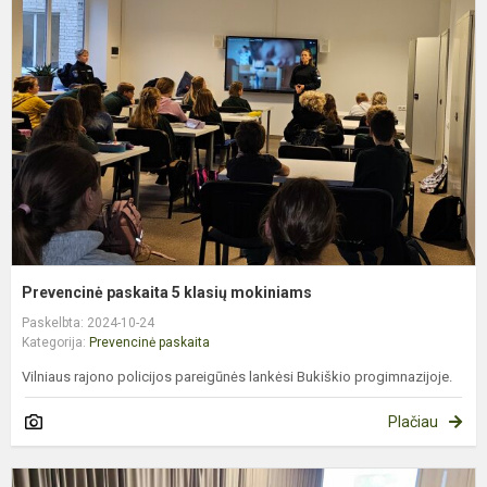
5
k
m
Prevencinė paskaita 5 klasių mokiniams
Paskelbta: 2024-10-24
Kategorija:
Prevencinė paskaita
Vilniaus rajono policijos pareigūnės lankėsi Bukiškio progimnazijoje.
Plačiau
V