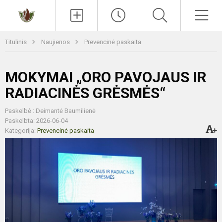
Paieška
Men
Titulinis
Naujienos
Prevencinė paskaita
MOKYMAI „ORO PAVOJAUS IR
RADIACINĖS GRĖSMĖS“
Paskelbė : Deimantė Baumilienė
Paskelbta: 2026-06-04
Kategorija:
Prevencinė paskaita