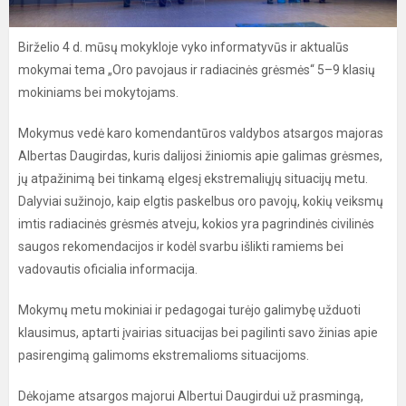
Birželio 4 d. mūsų mokykloje vyko informatyvūs ir aktualūs
mokymai tema „Oro pavojaus ir radiacinės grėsmės“ 5–9 klasių
mokiniams bei mokytojams.
Mokymus vedė karo komendantūros valdybos atsargos majoras
Albertas Daugirdas, kuris dalijosi žiniomis apie galimas grėsmes,
jų atpažinimą bei tinkamą elgesį ekstremaliųjų situacijų metu.
Dalyviai sužinojo, kaip elgtis paskelbus oro pavojų, kokių veiksmų
imtis radiacinės grėsmės atveju, kokios yra pagrindinės civilinės
saugos rekomendacijos ir kodėl svarbu išlikti ramiems bei
vadovautis oficialia informacija.
Mokymų metu mokiniai ir pedagogai turėjo galimybę užduoti
klausimus, aptarti įvairias situacijas bei pagilinti savo žinias apie
pasirengimą galimoms ekstremalioms situacijoms.
Dėkojame atsargos majorui Albertui Daugirdui už prasmingą,