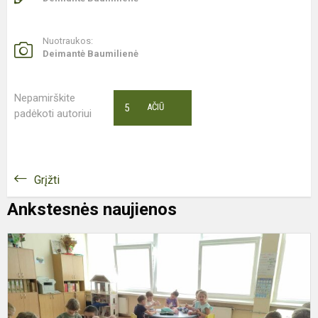
Nuotraukos:
Deimantė Baumilienė
Nepamirškite
5
AČIŪ
padėkoti autoriui
Grįžti
Ankstesnės naujienos
V
S
S
P
P