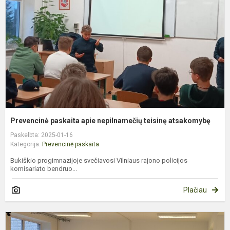
n
t
a
Prevencinė paskaita apie nepilnamečių teisinę atsakomybę
Paskelbta: 2025-01-16
Kategorija:
Prevencinė paskaita
Bukiškio progimnazijoje svečiavosi Vilniaus rajono policijos
komisariato bendruo...
Plačiau
P
p