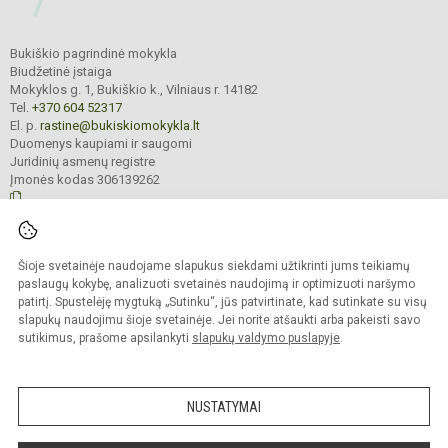
Bukiškio pagrindinė mokykla
Biudžetinė įstaiga
Mokyklos g. 1, Bukiškio k., Vilniaus r. 14182
Tel.
+370 604 52317
El. p.
rastine@bukiskiomokykla.lt
Duomenys kaupiami ir saugomi
Juridinių asmenų registre
Įmonės kodas 306139262
© 2023. Bukiškio pagrindinė mokykla. Visos teisės saugomos.
Šioje svetainėje naudojame slapukus siekdami užtikrinti jums teikiamų
Kopijuoti turinį be raštiško Bukiškio pagrindinės mokyklos administracijos
sutikimo griežtai draudžiama.
paslaugų kokybę, analizuoti svetainės naudojimą ir optimizuoti naršymo
patirtį. Spustelėję mygtuką „Sutinku“, jūs patvirtinate, kad sutinkate su visų
Prieinamumo paraiška
Slapukų valdymas
slapukų naudojimu šioje svetainėje. Jei norite atšaukti arba pakeisti savo
sutikimus, prašome apsilankyti
slapukų valdymo puslapyje
.
Sumanus būdas atnaujinti
mokyklos interneto
svetainę
NUSTATYMAI