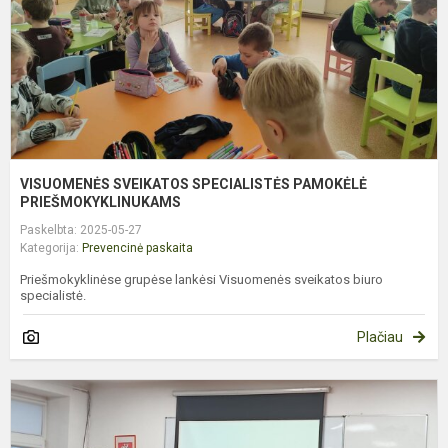
VISUOMENĖS SVEIKATOS SPECIALISTĖS PAMOKĖLĖ
PRIEŠMOKYKLINUKAMS
Paskelbta: 2025-05-27
Kategorija:
Prevencinė paskaita
Priešmokyklinėse grupėse lankėsi Visuomenės sveikatos biuro
specialistė.
Plačiau
P
p
a