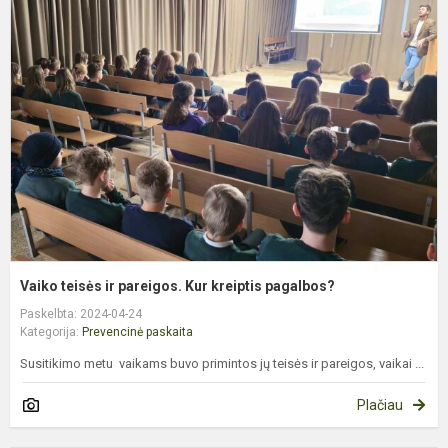
t
ir
p
K
k
p
Vaiko teisės ir pareigos. Kur kreiptis pagalbos?
Paskelbta: 2024-04-24
Kategorija:
Prevencinė paskaita
Susitikimo metu vaikams buvo primintos jų teisės ir pareigos, vaikai ...
Plačiau