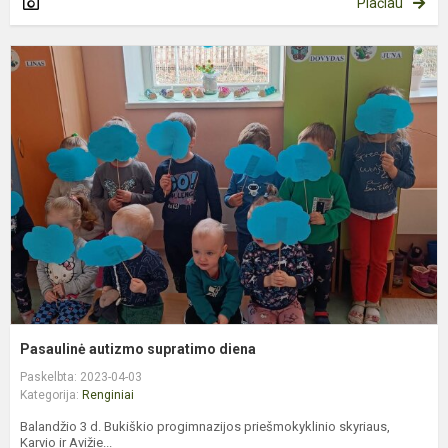
Plačiau
P
a
s
d
Pasaulinė autizmo supratimo diena
Paskelbta: 2023-04-03
Kategorija:
Renginiai
Balandžio 3 d. Bukiškio progimnazijos priešmokyklinio skyriaus,
Karvio ir Avižie...