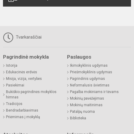
Tvarkaraščiai
Pagrindinė mokykla
Paslaugos
Istorija
Ikimokyklinis ugdymas
Edukacinės erdvės
Priešmokyklinis ugdymas
Misija, vizija, vertybės
Pagrindinis ugdymas
Pasiekimai
Neformalusis švietimas
Bukiškio pagrindinės mokyklos
Pagalba mokiniams ir tėvams
himnas
Mokinių pavėžėjimas
Tradicijos
Mokinių maitinimas
Bendradarbiavimas
Patalpų nuoma
Priėmimas į mokyklą
Biblioteka