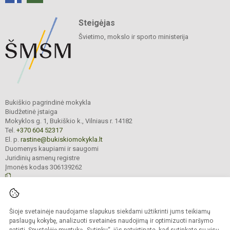
Steigėjas
Švietimo, mokslo ir sporto ministerija
Bukiškio pagrindinė mokykla
Biudžetinė įstaiga
Mokyklos g. 1, Bukiškio k., Vilniaus r. 14182
Tel.
+370 604 52317
El. p.
rastine@bukiskiomokykla.lt
Duomenys kaupiami ir saugomi
Juridinių asmenų registre
Įmonės kodas 306139262
© 2023. Bukiškio pagrindinė mokykla. Visos teisės saugomos.
Šioje svetainėje naudojame slapukus siekdami užtikrinti jums teikiamų
Kopijuoti turinį be raštiško Bukiškio pagrindinės mokyklos administracijos
sutikimo griežtai draudžiama.
paslaugų kokybę, analizuoti svetainės naudojimą ir optimizuoti naršymo