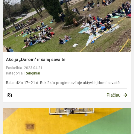
s
Akcija „Darom“ ir šalių savaitė
Paskelbta: 2023-04-21
Kategorija:
Renginiai
Balandžio 17–21 d. Bukiškio progimnazijoje aktyvi ir įdomi savaitė.
Plačiau
T
k
v