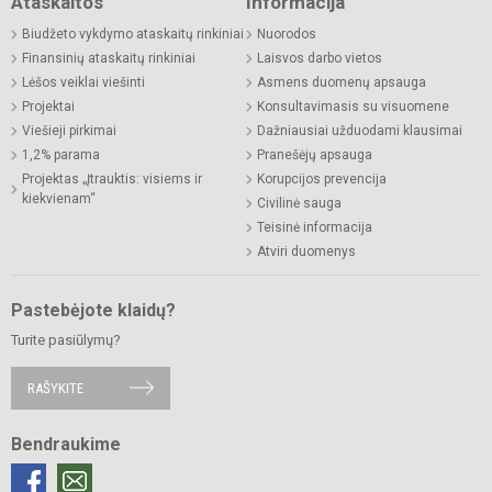
Ataskaitos
Informacija
Biudžeto vykdymo ataskaitų rinkiniai
Nuorodos
Finansinių ataskaitų rinkiniai
Laisvos darbo vietos
Lėšos veiklai viešinti
Asmens duomenų apsauga
Projektai
Konsultavimasis su visuomene
Viešieji pirkimai
Dažniausiai užduodami klausimai
1,2% parama
Pranešėjų apsauga
Projektas „Įtrauktis: visiems ir
Korupcijos prevencija
kiekvienam“
Civilinė sauga
Teisinė informacija
Atviri duomenys
Pastebėjote klaidų?
Turite pasiūlymų?
RAŠYKITE
Bendraukime