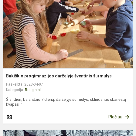
d
š
š
Bukiškio progimnazijos darželyje šventinis šurmulys
Paskelbta: 2023-04-07
Kategorija:
Renginiai
Šiandien, balandžio 7 dieną, darželyje šurmulys, sklindantis skanėstų
kvapas ir...
Plačiau
„