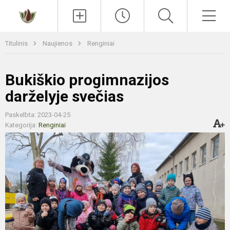
Paieška
Men
Titulinis
Naujienos
Renginiai
Bukiškio progimnazijos
darželyje svečias
Paskelbta: 2023-04-25
Kategorija:
Renginiai