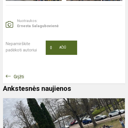
Nuotraukos:
Ernesta Salagubovienė
Nepamirškite
0
AČIŪ
padėkoti autoriui
Grįžti
Ankstesnės naujienos
A
„
ir
š