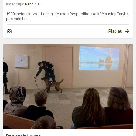
Kategorija:
Renginiai
1990 metais kovo 11 dieną Lietuvos Respublikos Aukščiausioji Taryba
pasirašė Lie...
Plačiau
P
d