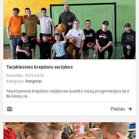
Tarpklasinės krepšinio varžybos
Paskelbta: 2023-04-20
Kategorija:
Renginiai
Tarpklasinėse krepšinio varžybose susitiko mūsų progimnazijos 6a ir
8a klasių va...
Plačiau
B
p