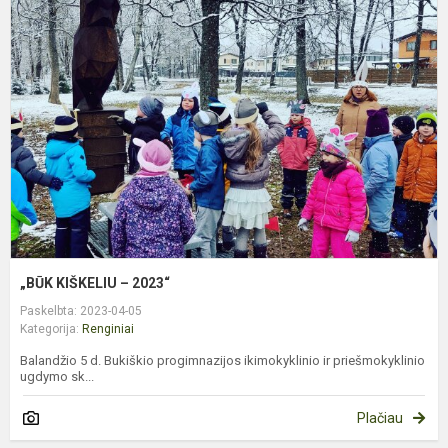
K
–
2
„BŪK KIŠKELIU – 2023“
Paskelbta: 2023-04-05
Kategorija:
Renginiai
Balandžio 5 d. Bukiškio progimnazijos ikimokyklinio ir priešmokyklinio
ugdymo sk...
Plačiau