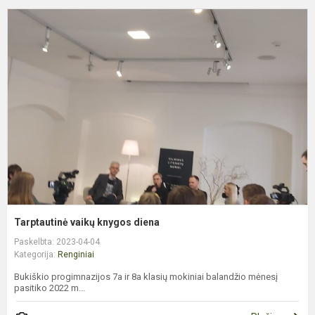
T
v
k
d
Tarptautinė vaikų knygos diena
Paskelbta: 2023-04-04
Kategorija:
Renginiai
Bukiškio progimnazijos 7a ir 8a klasių mokiniai balandžio mėnesį
pasitiko 2022 m...