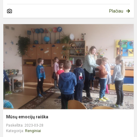
Plačiau
M
e
r
Mūsų emocijų raiška
Paskelbta: 2023-03-28
Kategorija:
Renginiai