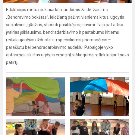
Edukacijos metu mokiniai komandomis žaidė žaidimą
„Bendravimo bokštas”, leidžiantį pažinti vieniems kitus, ugdytis
socialinius įgūdžius, stiprinti pasitikėjimą savimi. Taip pat atliko
įvairias įsiklausimo, bendradarbiavimo ir pastabumo kitiems
reikalaujančias užduotis su specialiomis priemonėmis –
parašiutu bei bendradarbiavimo audeklu. Pabaigoje vyko
aptarimas, skirtas ugdytis emocinį raštingumą reflektuojant savo
patirtį.