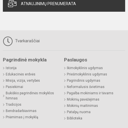
ATNAUJINIMŲ PRENUMERATA
Tvarkaraščiai
Pagrindinė mokykla
Paslaugos
Istorija
Ikimokyklinis ugdymas
Edukacinės erdvės
Priešmokyklinis ugdymas
Misija, vizija, vertybės
Pagrindinis ugdymas
Pasiekimai
Neformalusis švietimas
Bukiškio pagrindinės mokyklos
Pagalba mokiniams ir tėvams
himnas
Mokinių pavėžėjimas
Tradicijos
Mokinių maitinimas
Bendradarbiavimas
Patalpų nuoma
Priėmimas į mokyklą
Biblioteka