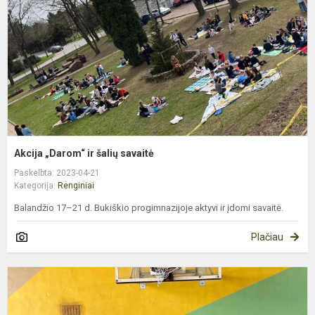
s
Akcija „Darom“ ir šalių savaitė
Paskelbta: 2023-04-21
Kategorija:
Renginiai
Balandžio 17–21 d. Bukiškio progimnazijoje aktyvi ir įdomi savaitė.
Plačiau
T
k
v