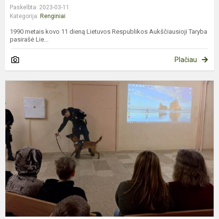
Paskelbta: 2023-03-11
Kategorija:
Renginiai
1990 metais kovo 11 dieną Lietuvos Respublikos Aukščiausioji Taryba
pasirašė Lie...
Plačiau
P
d