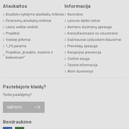
Ataskaitos
Informacija
Biudžeto vykdymo ataskaitų rinkiniai
Nuorodos
Finansinių ataskaitų rinkiniai
Laisvos darbo vietos
Lėšos veiklai viešinti
Asmens duomenų apsauga
Projektai
Konsultavimasis su visuomene
Viešieji pirkimai
Dažniausiai užduodami klausimai
1,2% parama
Pranešėjų apsauga
Projektas „Įtrauktis: visiems ir
Korupcijos prevencija
kiekvienam“
Civilinė sauga
Teisinė informacija
Atviri duomenys
Pastebėjote klaidų?
Turite pasiūlymų?
RAŠYKITE
Bendraukime