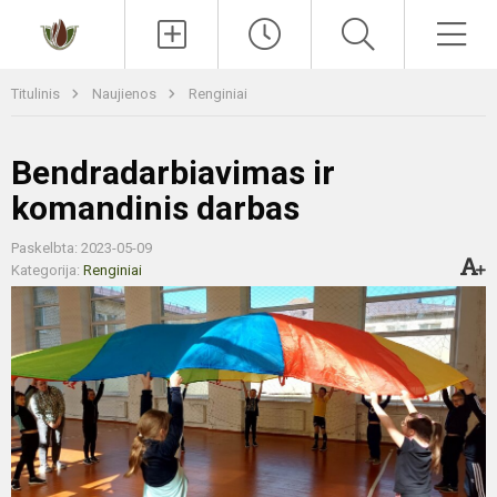
Paieška
Men
Titulinis
Naujienos
Renginiai
Bendradarbiavimas ir
komandinis darbas
Paskelbta: 2023-05-09
Kategorija:
Renginiai