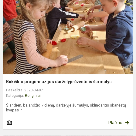
d
š
š
Bukiškio progimnazijos darželyje šventinis šurmulys
Paskelbta: 2023-04-07
Kategorija:
Renginiai
Šiandien, balandžio 7 dieną, darželyje šurmulys, sklindantis skanėstų
kvapas ir...
Plačiau