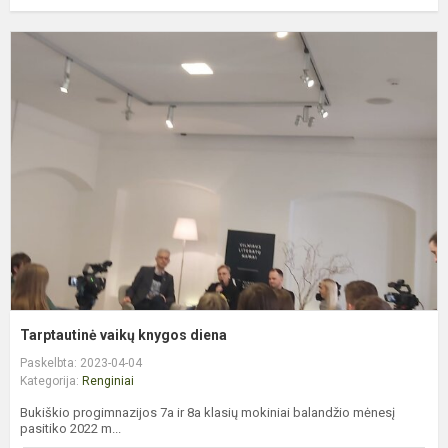
T
v
k
d
Tarptautinė vaikų knygos diena
Paskelbta: 2023-04-04
Kategorija:
Renginiai
Bukiškio progimnazijos 7a ir 8a klasių mokiniai balandžio mėnesį
pasitiko 2022 m...