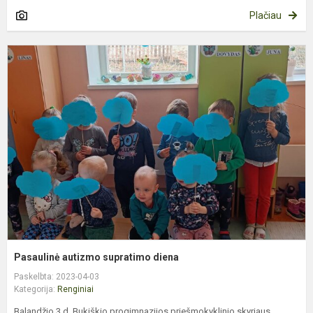
Plačiau
P
a
s
d
Pasaulinė autizmo supratimo diena
Paskelbta: 2023-04-03
Kategorija:
Renginiai
Balandžio 3 d. Bukiškio progimnazijos priešmokyklinio skyriaus,