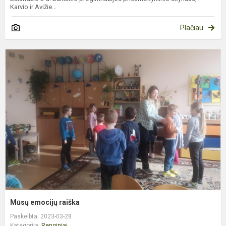
Karvio ir Avižie...
Plačiau
M
e
r
Mūsų emocijų raiška
Paskelbta: 2023-03-28
Kategorija:
Renginiai