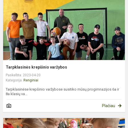
Tarpklasinės krepšinio varžybos
Paskelbta: 2023-04-20
Kategorija:
Renginiai
Tarpklasinėse krepšinio varžybose susitiko mūsų progimnazijos 6a ir
8a klasių va...
Plačiau
B
p