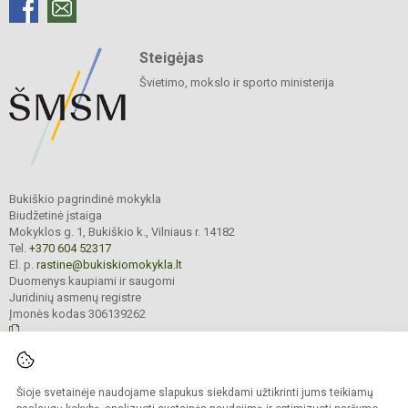
Steigėjas
Švietimo, mokslo ir sporto ministerija
Bukiškio pagrindinė mokykla
Biudžetinė įstaiga
Mokyklos g. 1, Bukiškio k., Vilniaus r. 14182
Tel.
+370 604 52317
El. p.
rastine@bukiskiomokykla.lt
Duomenys kaupiami ir saugomi
Juridinių asmenų registre
Įmonės kodas 306139262
© 2023. Bukiškio pagrindinė mokykla. Visos teisės saugomos.
Šioje svetainėje naudojame slapukus siekdami užtikrinti jums teikiamų
Kopijuoti turinį be raštiško Bukiškio pagrindinės mokyklos administracijos
sutikimo griežtai draudžiama.