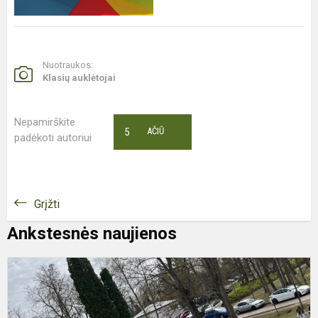
Nuotraukos:
Klasių auklėtojai
Nepamirškite
5
AČIŪ
padėkoti autoriui
Grįžti
Ankstesnės naujienos
A
„
ir
š