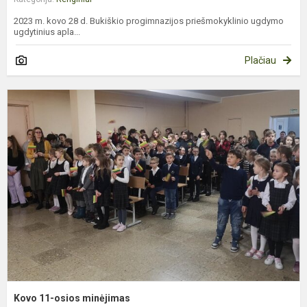
2023 m. kovo 28 d. Bukiškio progimnazijos priešmokyklinio ugdymo
ugdytinius apla...
Plačiau
K
1
o
m
Kovo 11-osios minėjimas