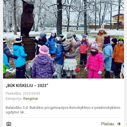
„
K
–
2
„BŪK KIŠKELIU – 2023“
Paskelbta: 2023-04-05
Kategorija:
Renginiai
Balandžio 5 d. Bukiškio progimnazijos ikimokyklinio ir priešmokyklinio
ugdymo sk...
Plačiau