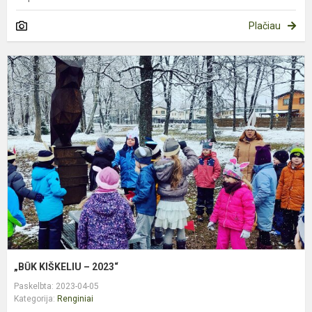
Plačiau
„
K
–
2
„BŪK KIŠKELIU – 2023“
Paskelbta: 2023-04-05
Kategorija:
Renginiai