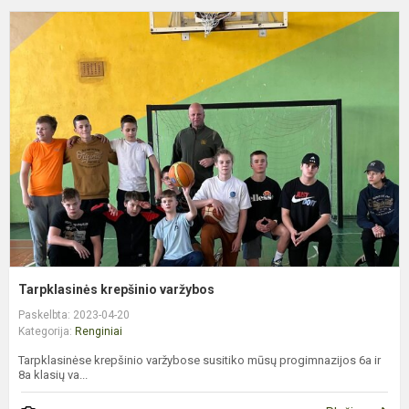
T
k
v
Tarpklasinės krepšinio varžybos
Paskelbta: 2023-04-20
Kategorija:
Renginiai
Tarpklasinėse krepšinio varžybose susitiko mūsų progimnazijos 6a ir
8a klasių va...