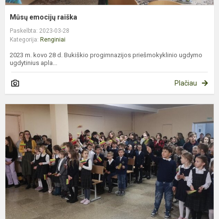
Mūsų emocijų raiška
Paskelbta: 2023-03-28
Kategorija:
Renginiai
2023 m. kovo 28 d. Bukiškio progimnazijos priešmokyklinio ugdymo
ugdytinius apla...
Plačiau
K
1
o
m