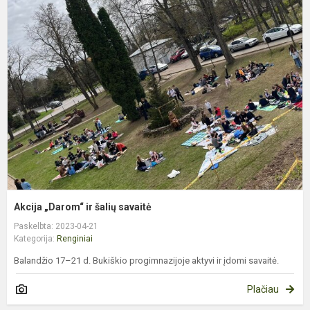
A
„
ir
š
s
Akcija „Darom“ ir šalių savaitė
Paskelbta: 2023-04-21
Kategorija:
Renginiai
Balandžio 17–21 d. Bukiškio progimnazijoje aktyvi ir įdomi savaitė.
Plačiau