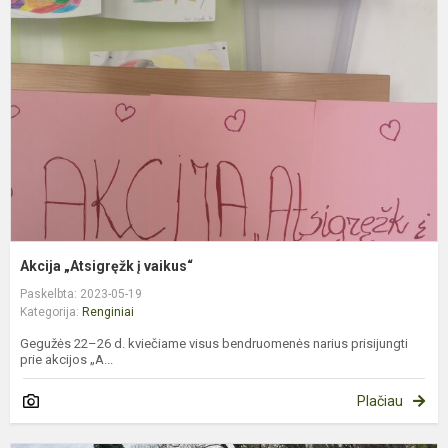
į
v
Akcija „Atsigręžk į vaikus“
Paskelbta: 2023-05-19
Kategorija:
Renginiai
Gegužės 22–26 d. kviečiame visus bendruomenės narius prisijungti
prie akcijos „A...
Plačiau