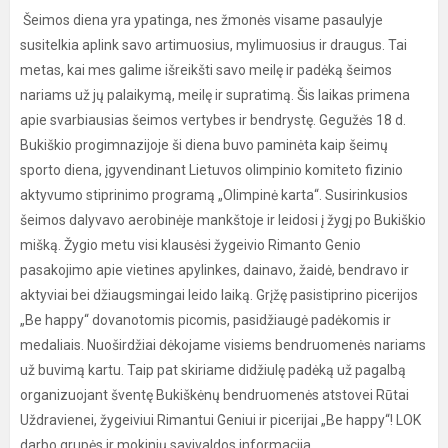
Šeimos diena yra ypatinga, nes žmonės visame pasaulyje
susitelkia aplink savo artimuosius, mylimuosius ir draugus. Tai
metas, kai mes galime išreikšti savo meilę ir padėką šeimos
nariams už jų palaikymą, meilę ir supratimą. Šis laikas primena
apie svarbiausias šeimos vertybes ir bendrystę. Gegužės 18 d.
Bukiškio progimnazijoje ši diena buvo paminėta kaip šeimų
sporto diena, įgyvendinant Lietuvos olimpinio komiteto fizinio
aktyvumo stiprinimo programą „Olimpinė karta“. Susirinkusios
šeimos dalyvavo aerobinėje mankštoje ir leidosi į žygį po Bukiškio
mišką. Žygio metu visi klausėsi žygeivio Rimanto Genio
pasakojimo apie vietines apylinkes, dainavo, žaidė, bendravo ir
aktyviai bei džiaugsmingai leido laiką. Grįžę pasistiprino picerijos
„Be happy“ dovanotomis picomis, pasidžiaugė padėkomis ir
medaliais. Nuoširdžiai dėkojame visiems bendruomenės nariams
už buvimą kartu. Taip pat skiriame didžiulę padėką už pagalbą
organizuojant šventę Bukiškėnų bendruomenės atstovei Rūtai
Uždravienei, žygeiviui Rimantui Geniui ir picerijai „Be happy“! LOK
darbo grupės ir mokinių savivaldos informacija