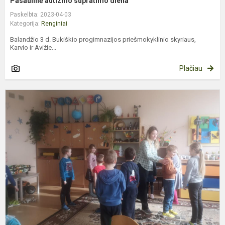
Pasaulinė autizmo supratimo diena
Paskelbta: 2023-04-03
Kategorija:
Renginiai
Balandžio 3 d. Bukiškio progimnazijos priešmokyklinio skyriaus,
Karvio ir Avižie...
Plačiau
M
e
r