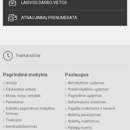
LAISVOS DARBO VIETOS
ATNAUJINIMŲ PRENUMERATA
Tvarkaraščiai
Pagrindinė mokykla
Paslaugos
Istorija
Ikimokyklinis ugdymas
Edukacinės erdvės
Priešmokyklinis ugdymas
Misija, vizija, vertybės
Pagrindinis ugdymas
Pasiekimai
Neformalusis švietimas
Bukiškio pagrindinės mokyklos
Pagalba mokiniams ir tėvams
himnas
Mokinių pavėžėjimas
Tradicijos
Mokinių maitinimas
Bendradarbiavimas
Patalpų nuoma