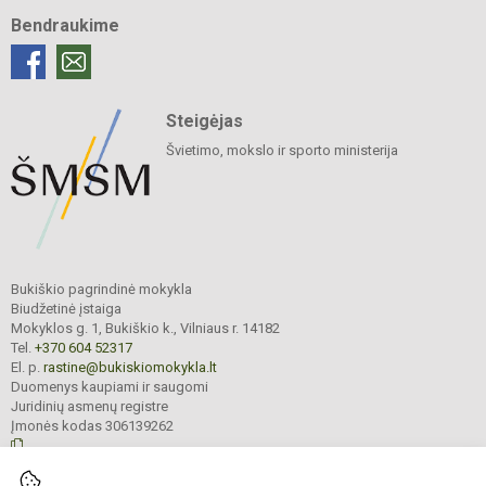
Bendraukime
Steigėjas
Švietimo, mokslo ir sporto ministerija
Bukiškio pagrindinė mokykla
Biudžetinė įstaiga
Mokyklos g. 1, Bukiškio k., Vilniaus r. 14182
Tel.
+370 604 52317
El. p.
rastine@bukiskiomokykla.lt
Duomenys kaupiami ir saugomi
Juridinių asmenų registre
Įmonės kodas 306139262