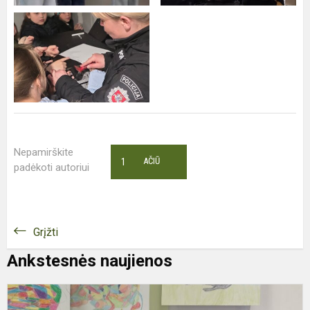
Nepamirškite
1
AČIŪ
padėkoti autoriui
Grįžti
Ankstesnės naujienos
A
„