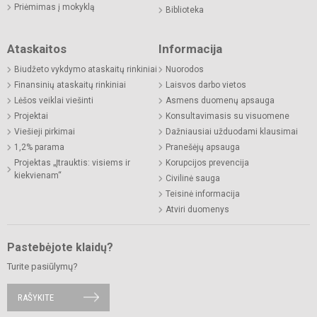
Priėmimas į mokyklą
Biblioteka
Ataskaitos
Informacija
Biudžeto vykdymo ataskaitų rinkiniai
Nuorodos
Finansinių ataskaitų rinkiniai
Laisvos darbo vietos
Lėšos veiklai viešinti
Asmens duomenų apsauga
Projektai
Konsultavimasis su visuomene
Viešieji pirkimai
Dažniausiai užduodami klausimai
1,2% parama
Pranešėjų apsauga
Projektas „Įtrauktis: visiems ir
Korupcijos prevencija
kiekvienam“
Civilinė sauga
Teisinė informacija
Atviri duomenys
Pastebėjote klaidų?
Turite pasiūlymų?
RAŠYKITE