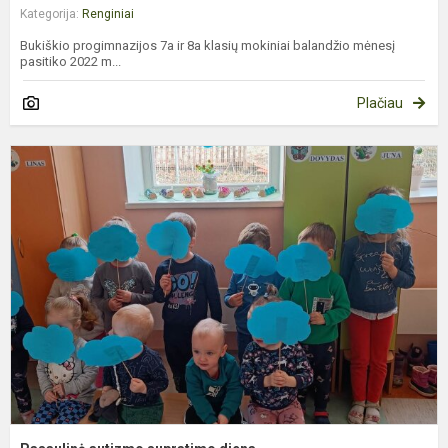
Kategorija:
Renginiai
Bukiškio progimnazijos 7a ir 8a klasių mokiniai balandžio mėnesį
pasitiko 2022 m...
Plačiau
P
a
s
d