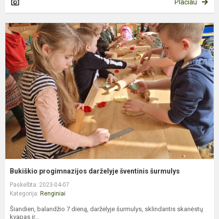
Plačiau
B
p
d
š
š
Bukiškio progimnazijos darželyje šventinis šurmulys
Paskelbta: 2023-04-07
Kategorija:
Renginiai
Šiandien, balandžio 7 dieną, darželyje šurmulys, sklindantis skanėstų
kvapas ir...