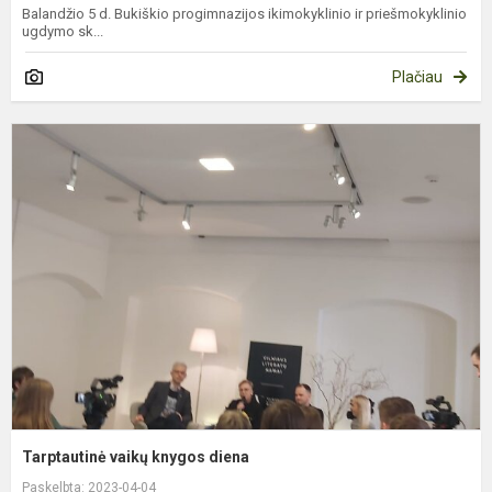
Balandžio 5 d. Bukiškio progimnazijos ikimokyklinio ir priešmokyklinio
ugdymo sk...
Plačiau
T
v
k
d
Tarptautinė vaikų knygos diena
Paskelbta: 2023-04-04