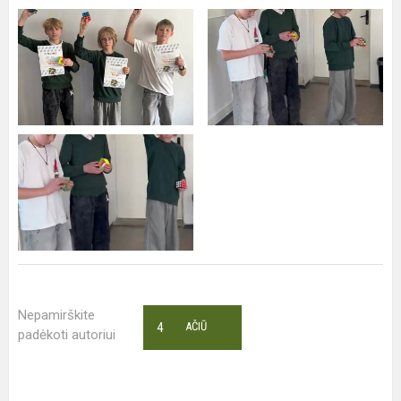
Nepamirškite
4
AČIŪ
padėkoti autoriui