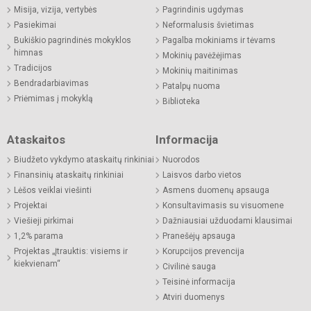
Misija, vizija, vertybės
Pagrindinis ugdymas
Pasiekimai
Neformalusis švietimas
Bukiškio pagrindinės mokyklos
Pagalba mokiniams ir tėvams
himnas
Mokinių pavėžėjimas
Tradicijos
Mokinių maitinimas
Bendradarbiavimas
Patalpų nuoma
Priėmimas į mokyklą
Biblioteka
Ataskaitos
Informacija
Biudžeto vykdymo ataskaitų rinkiniai
Nuorodos
Finansinių ataskaitų rinkiniai
Laisvos darbo vietos
Lėšos veiklai viešinti
Asmens duomenų apsauga
Projektai
Konsultavimasis su visuomene
Viešieji pirkimai
Dažniausiai užduodami klausimai
1,2% parama
Pranešėjų apsauga
Projektas „Įtrauktis: visiems ir
Korupcijos prevencija
kiekvienam“
Civilinė sauga
Teisinė informacija
Atviri duomenys