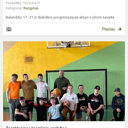
Paskelbta: 2023-04-21
Kategorija:
Renginiai
Balandžio 17–21 d. Bukiškio progimnazijoje aktyvi ir įdomi savaitė.
Plačiau
T
k
v