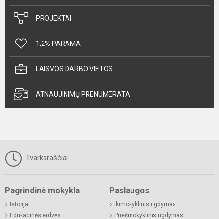
PROJEKTAI
1,2% PARAMA
LAISVOS DARBO VIETOS
ATNAUJINIMŲ PRENUMERATA
Tvarkaraščiai
Pagrindinė mokykla
Paslaugos
Istorija
Ikimokyklinis ugdymas
Edukacinės erdvės
Priešmokyklinis ugdymas