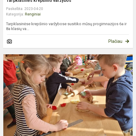
Tarpklasinės krepšinio varžybos
Paskelbta: 2023-04-20
Kategorija:
Renginiai
Tarpklasinėse krepšinio varžybose susitiko mūsų progimnazijos 6a ir
8a klasių va...
Plačiau
B
p
d
š
š