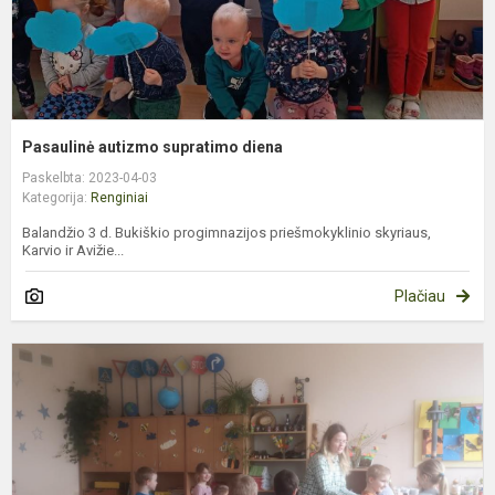
Pasaulinė autizmo supratimo diena
Paskelbta: 2023-04-03
Kategorija:
Renginiai
Balandžio 3 d. Bukiškio progimnazijos priešmokyklinio skyriaus,
Karvio ir Avižie...
Plačiau
M
e
r