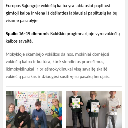
Europos Sąjungoje vokiečių kalba yra labiausiai paplitusi
gimtoji kalba ir viena iš dešimties labiausiai paplitusių kalbų
visame pasaulyje.
Spalio 16–19 dienomis
Bukiškio progimnazijoje vyko vokiečių
kalbos savaitė.
Mokykloje skambėjo vokiškos dainos, mokiniai domėjosi
vokiečių kalba ir kultūra, kūrė stendinius pranešimus,
ikimokyklinukai ir priešmokyklinukai visą savaitę skaitė
vokiečių pasakas ir džiaugėsi susitikę su pasakų herojais.