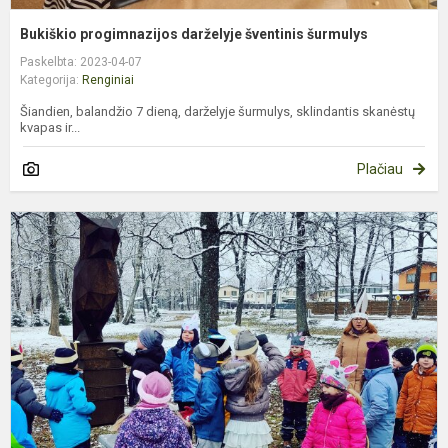
Bukiškio progimnazijos darželyje šventinis šurmulys
Paskelbta: 2023-04-07
Kategorija:
Renginiai
Šiandien, balandžio 7 dieną, darželyje šurmulys, sklindantis skanėstų
kvapas ir...
Plačiau
„
K
–
2