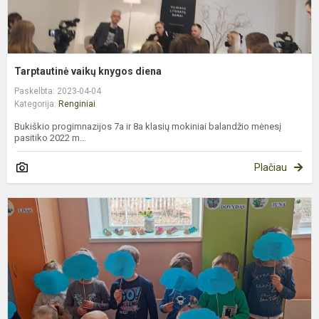
Tarptautinė vaikų knygos diena
Paskelbta: 2023-04-04
Kategorija:
Renginiai
Bukiškio progimnazijos 7a ir 8a klasių mokiniai balandžio mėnesį
pasitiko 2022 m...
Plačiau
P
a
s
d