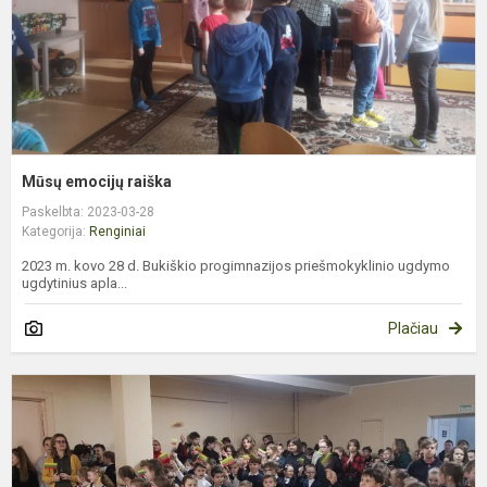
Mūsų emocijų raiška
Paskelbta: 2023-03-28
Kategorija:
Renginiai
2023 m. kovo 28 d. Bukiškio progimnazijos priešmokyklinio ugdymo
ugdytinius apla...
Plačiau
K
1
o
m