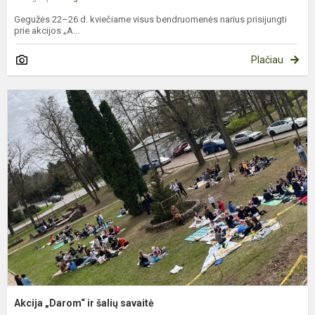
Gegužės 22–26 d. kviečiame visus bendruomenės narius prisijungti
prie akcijos „A...
Plačiau
A
„
ir
š
s
Akcija „Darom“ ir šalių savaitė