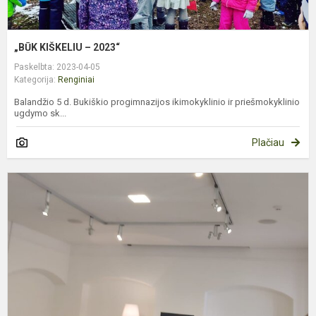
„BŪK KIŠKELIU – 2023“
Paskelbta: 2023-04-05
Kategorija:
Renginiai
Balandžio 5 d. Bukiškio progimnazijos ikimokyklinio ir priešmokyklinio
ugdymo sk...
Plačiau
T
v
k
d