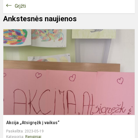
Grįžti
Ankstesnės naujienos
A
„
į
v
Akcija „Atsigręžk į vaikus“
Paskelbta: 2023-05-19
Kategorija:
Renginiai