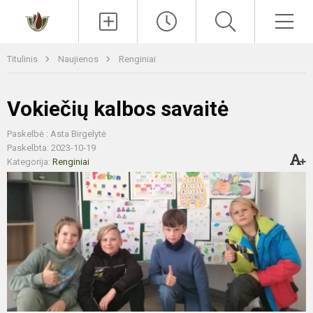
Paieška
Men
Titulinis
Naujienos
Renginiai
Vokiečių kalbos savaitė
Paskelbė : Asta Birgelytė
Paskelbta: 2023-10-19
Kategorija:
Renginiai