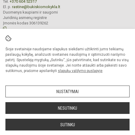
Tel.
+370 604 52317
El. p.
rastine@bukiskiomokykla.lt
Duomenys kaupiami ir saugomi
Juridinių asmenų registre
Įmonės kodas 306139262
© 2023. Bukiškio pagrindinė mokykla. Visos teisės saugomos.
Šioje svetainėje naudojame slapukus siekdami užtikrinti jums teikiamų
Kopijuoti turinį be raštiško Bukiškio pagrindinės mokyklos administracijos
sutikimo griežtai draudžiama.
paslaugų kokybę, analizuoti svetainės naudojimą ir optimizuoti naršymo
patirtį. Spustelėję mygtuką „Sutinku“, jūs patvirtinate, kad sutinkate su visų
Prieinamumo paraiška
Slapukų valdymas
slapukų naudojimu šioje svetainėje. Jei norite atšaukti arba pakeisti savo
sutikimus, prašome apsilankyti
slapukų valdymo puslapyje
.
Sumanus būdas atnaujinti
mokyklos interneto
svetainę
NUSTATYMAI
NESUTINKU
SUTINKU