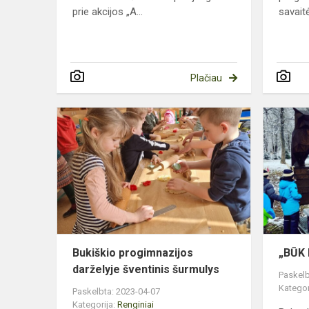
prie akcijos „A...
savaitė
Plačiau
Bukiškio
progimnazij
darželyje
šventinis
šurmulys
Bukiškio progimnazijos
„BŪK 
darželyje šventinis šurmulys
Paskelb
Kategor
Paskelbta: 2023-04-07
Kategorija:
Renginiai