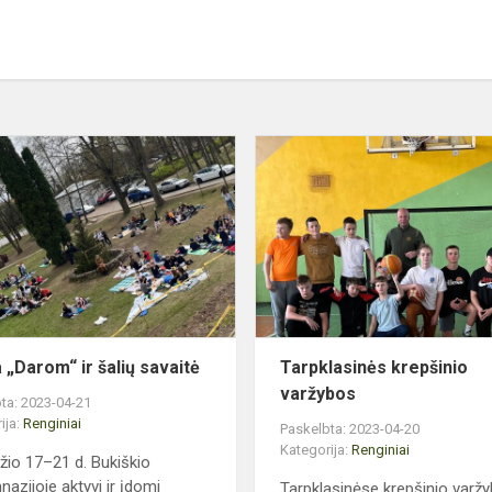
Akcija
„Darom“
ir
šalių
savaitė
 „Darom“ ir šalių savaitė
Tarpklasinės krepšinio
varžybos
ta: 2023-04-21
ija:
Renginiai
Paskelbta: 2023-04-20
Kategorija:
Renginiai
žio 17–21 d. Bukiškio
nazijoje aktyvi ir įdomi
Tarpklasinėse krepšinio varž