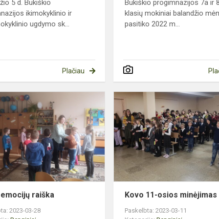
žio 5 d. Bukiškio
Bukiškio progimnazijos 7a ir 
nazijos ikimokyklinio ir
klasių mokiniai balandžio mė
okyklinio ugdymo sk...
pasitiko 2022 m...
Plačiau
Pla
Mūsų
emocijų
raiška
emocijų raiška
Kovo 11-osios minėjimas
ta: 2023-03-28
Paskelbta: 2023-03-11