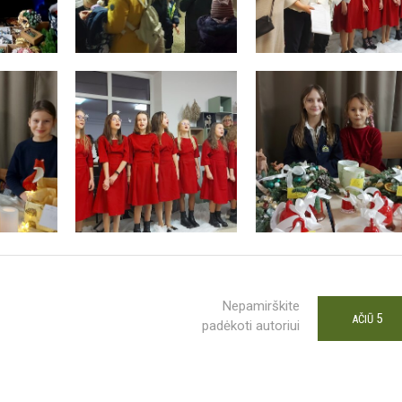
Nepamirškite
5
AČIŪ
padėkoti autoriui