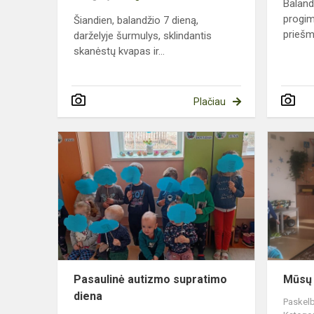
Baland
progim
Šiandien, balandžio 7 dieną,
priešm
darželyje šurmulys, sklindantis
skanėstų kvapas ir...
Plačiau
Pasaulinė
autizmo
supratimo
diena
Pasaulinė autizmo supratimo
Mūsų 
diena
Paskelb