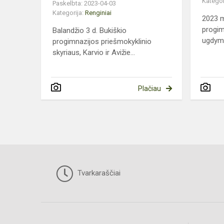
Kategor
Paskelbta: 2023-04-03
Kategorija:
Renginiai
2023 m
progim
Balandžio 3 d. Bukiškio
ugdymo
progimnazijos priešmokyklinio
skyriaus, Karvio ir Avižie...
Plačiau
Tvarkaraščiai