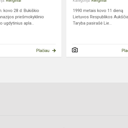
ija:
Renginiai
Kategorija:
Renginiai
. kovo 28 d. Bukiškio
1990 metais kovo 11 dieną
nazijos priešmokyklinio
Lietuvos Respublikos Aukščia
 ugdytinius apla...
Taryba pasirašė Lie...
Plačiau
Pla