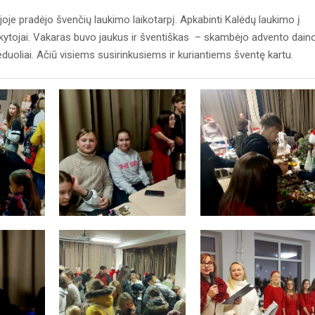
oje pradėjo švenčių laukimo laikotarpį. Apkabinti Kalėdų laukimo į
 mokytojai. Vakaras buvo jaukus ir šventiškas – skambėjo advento dain
uoliai. Ačiū visiems susirinkusiems ir kuriantiems šventę kartu.