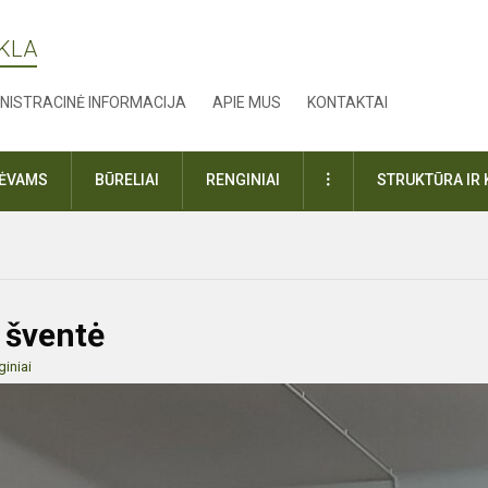
YKLA
NISTRACINĖ INFORMACIJA
APIE MUS
KONTAKTAI
DAUGIAU
TĖVAMS
BŪRELIAI
RENGINIAI
STRUKTŪRA IR 
 šventė
iniai