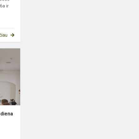
6a ir
čiau
Tarptautinė
vaikų
knygos
diena
 diena