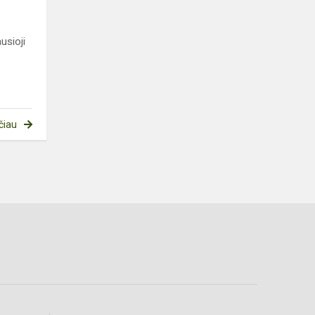
usioji
čiau