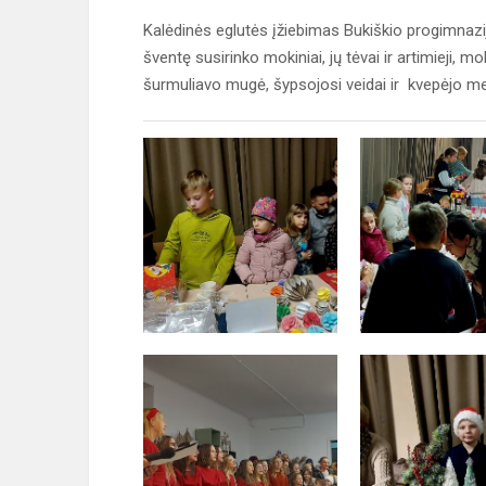
Kalėdinės eglutės įžiebimas Bukiškio progimnazij
šventę susirinko mokiniai, jų tėvai ir artimieji,
šurmuliavo mugė, šypsojosi veidai ir kvepėjo med