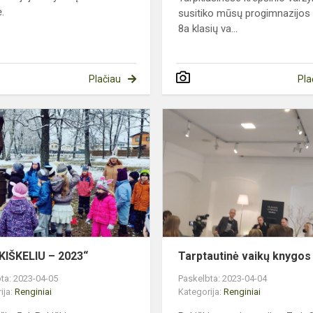
.
susitiko mūsų progimnazijos 
8a klasių va...
Plačiau
Pla
„BŪK
os
KIŠKELIU
–
2023“
KIŠKELIU – 2023“
Tarptautinė vaikų knygos
ta: 2023-04-05
Paskelbta: 2023-04-04
ija:
Renginiai
Kategorija:
Renginiai