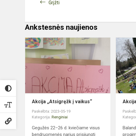
Grįžti
Ankstesnės naujienos
Akcija
„Atsigręžk
į
vaikus“
Akcija „Atsigręžk į vaikus“
Akcija
Paskelbta: 2023-05-19
Paskelb
Kategorija:
Renginiai
Kategor
Gegužės 22–26 d. kviečiame visus
Baland
bendruomenės narius prisijungti
progim