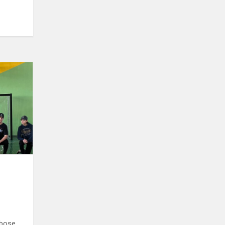
Tarpklasinės
krepšinio
varžybos
ybose