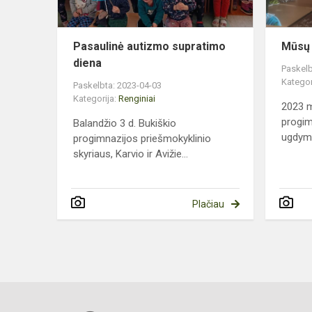
Pasaulinė autizmo supratimo
Mūsų 
diena
Paskelb
Kategor
Paskelbta: 2023-04-03
Kategorija:
Renginiai
2023 m
progim
Balandžio 3 d. Bukiškio
ugdymo
progimnazijos priešmokyklinio
skyriaus, Karvio ir Avižie...
Plačiau