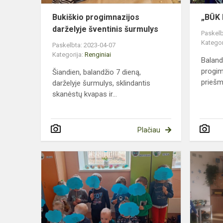
Bukiškio progimnazijos
„BŪK 
darželyje šventinis šurmulys
Paskelb
Kategor
Paskelbta: 2023-04-07
Kategorija:
Renginiai
Baland
progim
Šiandien, balandžio 7 dieną,
priešm
darželyje šurmulys, sklindantis
skanėstų kvapas ir...
Plačiau
Pasaulinė
autizmo
supratimo
diena