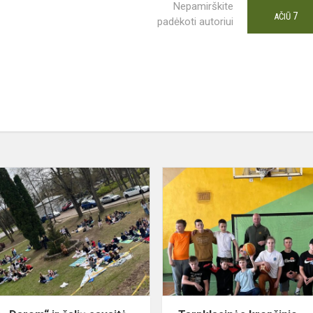
Nepamirškite
7
AČIŪ
padėkoti autoriui
Akcija
„Darom“
ir
šalių
savaitė