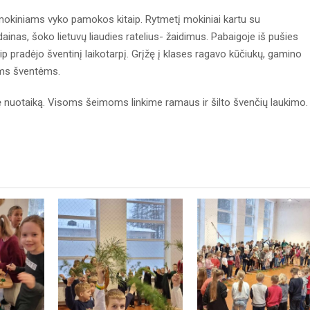
mokiniams vyko pamokos kitaip. Rytmetį mokiniai kartu su
inas, šoko lietuvų liaudies ratelius- žaidimus. Pabaigoje iš pušies
ip pradėjo šventinį laikotarpį. Grįžę į klases ragavo kūčiukų, gamino
oms šventėms.
ę nuotaiką. Visoms šeimoms linkime ramaus ir šilto švenčių laukimo.