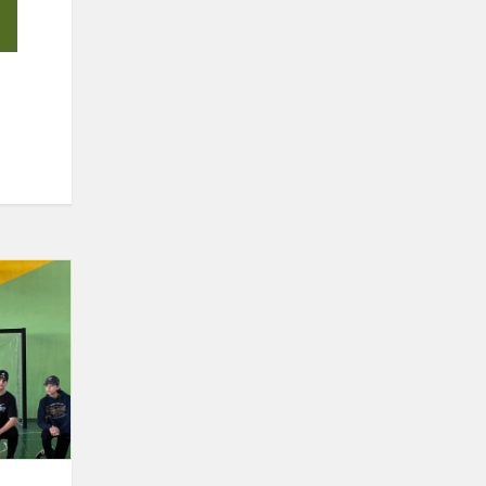
Tarpklasinės
krepšinio
varžybos