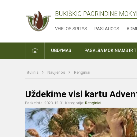
BUKIŠKIO PAGRINDINĖ MOK
VEIKLOS SRITYS
PASLAUGOS
ADMI
PRADŽIA
UGDYMAS
PAGALBA MOKINIAMS IR 
Titulinis
Naujienos
Renginiai
Uždekime visi kartu Adven
Paskelbta: 2023-12-01
Kategorija:
Renginiai