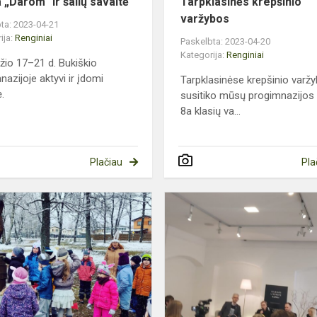
 „Darom“ ir šalių savaitė
Tarpklasinės krepšinio
varžybos
ta: 2023-04-21
ija:
Renginiai
Paskelbta: 2023-04-20
Kategorija:
Renginiai
žio 17–21 d. Bukiškio
nazijoje aktyvi ir įdomi
Tarpklasinėse krepšinio varž
.
susitiko mūsų progimnazijos 
8a klasių va...
Plačiau
Pla
„BŪK
os
KIŠKELIU
–
2023“