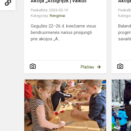
Akcija „Atsigręžk į vaikus“
Akcija
Paskelbta: 2023-05-19
Paskelb
Kategorija:
Renginiai
Kategor
Gegužės 22–26 d. kviečiame visus
Baland
bendruomenės narius prisijungti
progim
prie akcijos „A...
savaitė
Plačiau
Bukiškio
progimnazij
darželyje
šventinis
šurmulys