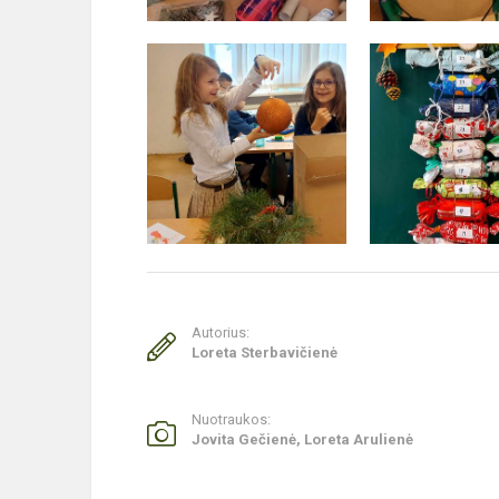
Autorius:
Loreta Sterbavičienė
Nuotraukos:
Jovita Gečienė, Loreta Arulienė