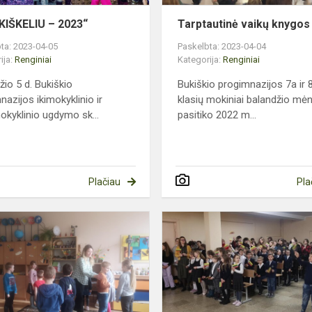
KIŠKELIU – 2023“
Tarptautinė vaikų knygos
ta: 2023-04-05
Paskelbta: 2023-04-04
ija:
Renginiai
Kategorija:
Renginiai
žio 5 d. Bukiškio
Bukiškio progimnazijos 7a ir 
nazijos ikimokyklinio ir
klasių mokiniai balandžio mė
okyklinio ugdymo sk...
pasitiko 2022 m...
Plačiau
Pla
Mūsų
emocijų
raiška