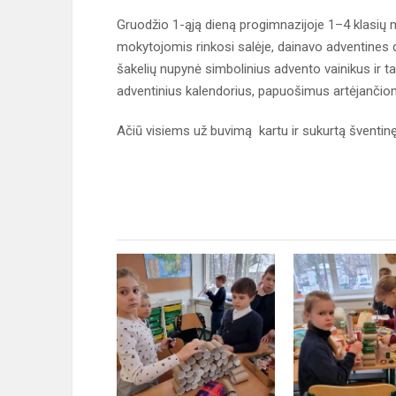
Gruodžio 1-ąją dieną progimnazijoje 1–4 klasių 
mokytojomis rinkosi salėje, dainavo adventines da
šakelių nupynė simbolinius advento vainikus ir ta
adventinius kalendorius, papuošimus artėjanči
Ačiū visiems už buvimą kartu ir sukurtą šventin