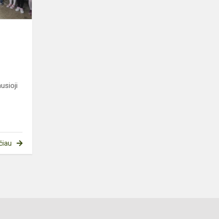
usioji
čiau