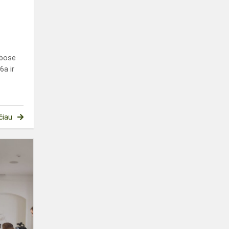
ybose
6a ir
čiau
Tarptautinė
vaikų
knygos
diena