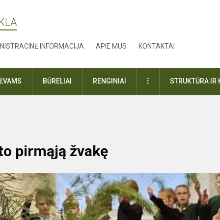
YKLA
NISTRACINĖ INFORMACIJA
APIE MUS
KONTAKTAI
DAUGIAU
TĖVAMS
BŪRELIAI
RENGINIAI
STRUKTŪRA IR 
to pirmąją žvakę