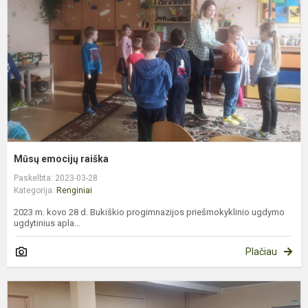
Mūsų emocijų raiška
Paskelbta: 2023-03-28
Kategorija:
Renginiai
2023 m. kovo 28 d. Bukiškio progimnazijos priešmokyklinio ugdymo
ugdytinius apla...
Plačiau
K
1