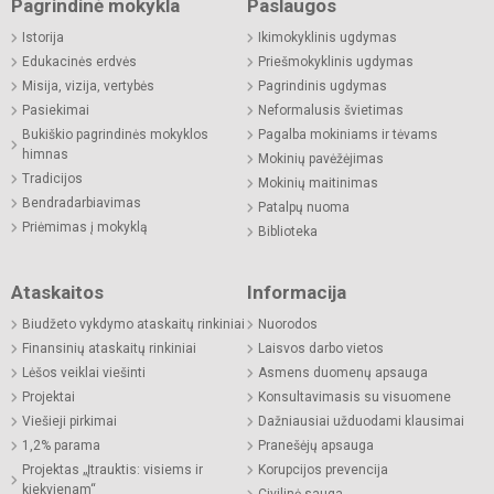
Pagrindinė mokykla
Paslaugos
Istorija
Ikimokyklinis ugdymas
Edukacinės erdvės
Priešmokyklinis ugdymas
Misija, vizija, vertybės
Pagrindinis ugdymas
Pasiekimai
Neformalusis švietimas
Bukiškio pagrindinės mokyklos
Pagalba mokiniams ir tėvams
himnas
Mokinių pavėžėjimas
Tradicijos
Mokinių maitinimas
Bendradarbiavimas
Patalpų nuoma
Priėmimas į mokyklą
Biblioteka
Ataskaitos
Informacija
Biudžeto vykdymo ataskaitų rinkiniai
Nuorodos
Finansinių ataskaitų rinkiniai
Laisvos darbo vietos
Lėšos veiklai viešinti
Asmens duomenų apsauga
Projektai
Konsultavimasis su visuomene
Viešieji pirkimai
Dažniausiai užduodami klausimai
1,2% parama
Pranešėjų apsauga
Projektas „Įtrauktis: visiems ir
Korupcijos prevencija
kiekvienam“
Civilinė sauga