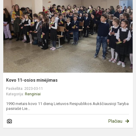
o
m
Kovo 11-osios minėjimas
Paskelbta: 2023-03-11
Kategorija:
Renginiai
1990 metais kovo 11 dieną Lietuvos Respublikos Aukščiausioji Taryba
pasirašė Lie...
Plačiau