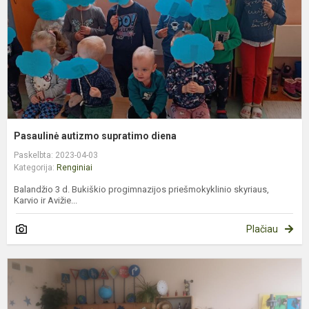
Pasaulinė autizmo supratimo diena
Paskelbta: 2023-04-03
Kategorija:
Renginiai
Balandžio 3 d. Bukiškio progimnazijos priešmokyklinio skyriaus,
Karvio ir Avižie...
Plačiau
M
e
r