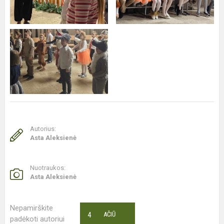
Autorius:
Asta Aleksienė
Nuotraukos:
Asta Aleksienė
Nepamirškite
4
AČIŪ
padėkoti autoriui