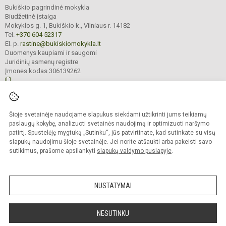
Bukiškio pagrindinė mokykla
Biudžetinė įstaiga
Mokyklos g. 1, Bukiškio k., Vilniaus r. 14182
Tel.
+370 604 52317
El. p.
rastine@bukiskiomokykla.lt
Duomenys kaupiami ir saugomi
Juridinių asmenų registre
Įmonės kodas 306139262
© 2023. Bukiškio pagrindinė mokykla. Visos teisės saugomos.
Šioje svetainėje naudojame slapukus siekdami užtikrinti jums teikiamų
Kopijuoti turinį be raštiško Bukiškio pagrindinės mokyklos administracijos
sutikimo griežtai draudžiama.
paslaugų kokybę, analizuoti svetainės naudojimą ir optimizuoti naršymo
patirtį. Spustelėję mygtuką „Sutinku“, jūs patvirtinate, kad sutinkate su visų
Prieinamumo paraiška
Slapukų valdymas
slapukų naudojimu šioje svetainėje. Jei norite atšaukti arba pakeisti savo
sutikimus, prašome apsilankyti
slapukų valdymo puslapyje
.
Sumanus būdas atnaujinti
mokyklos interneto
svetainę
NUSTATYMAI
NESUTINKU