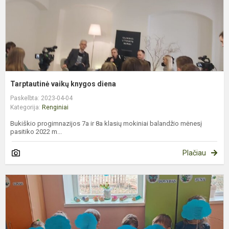
Tarptautinė vaikų knygos diena
Paskelbta: 2023-04-04
Kategorija:
Renginiai
Bukiškio progimnazijos 7a ir 8a klasių mokiniai balandžio mėnesį
pasitiko 2022 m...
Plačiau
P
a
s
d