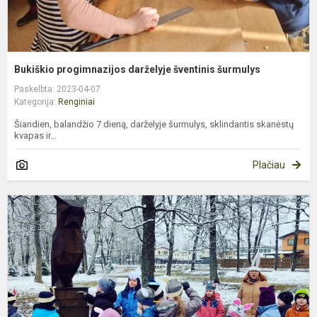
Bukiškio progimnazijos darželyje šventinis šurmulys
Paskelbta: 2023-04-07
Kategorija:
Renginiai
Šiandien, balandžio 7 dieną, darželyje šurmulys, sklindantis skanėstų
kvapas ir...
Plačiau
„
K
–
2