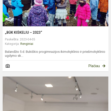
„BŪK KIŠKELIU – 2023“
Paskelbta: 2023-04-05
Kategorija:
Renginiai
Balandžio 5 d. Bukiškio progimnazijos ikimokyklinio ir priešmokyklinio
ugdymo sk...
Plačiau
T
v
k
d