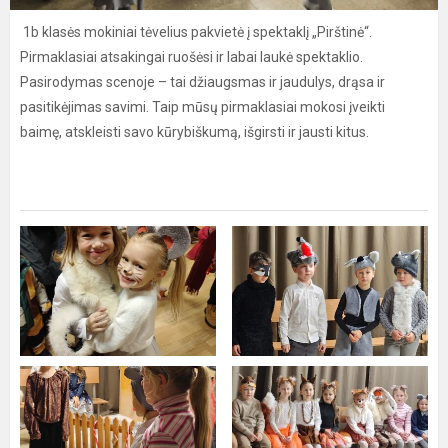
1b klasės mokiniai tėvelius pakvietė į spektaklį „Pirštinė“.
Pirmaklasiai atsakingai ruošėsi ir labai laukė spektaklio.
Pasirodymas scenoje – tai džiaugsmas ir jaudulys, drąsa ir
pasitikėjimas savimi. Taip mūsų pirmaklasiai mokosi įveikti
baimę, atskleisti savo kūrybiškumą, išgirsti ir jausti kitus.