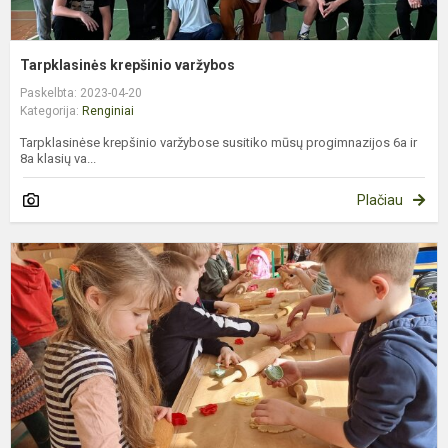
Tarpklasinės krepšinio varžybos
Paskelbta: 2023-04-20
Kategorija:
Renginiai
Tarpklasinėse krepšinio varžybose susitiko mūsų progimnazijos 6a ir
8a klasių va...
Plačiau
B
p
d
š
š