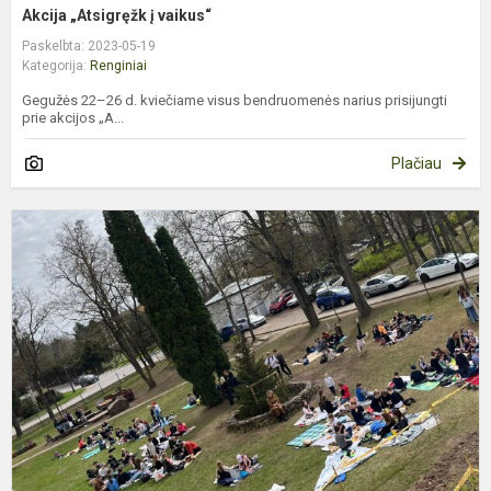
Akcija „Atsigręžk į vaikus“
Paskelbta: 2023-05-19
Kategorija:
Renginiai
Gegužės 22–26 d. kviečiame visus bendruomenės narius prisijungti
prie akcijos „A...
Plačiau
A
„
ir
š
s