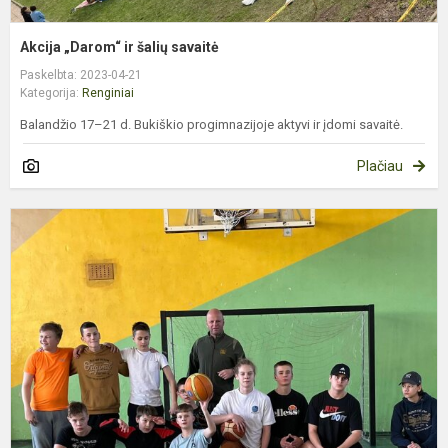
Akcija „Darom“ ir šalių savaitė
Paskelbta: 2023-04-21
Kategorija:
Renginiai
Balandžio 17–21 d. Bukiškio progimnazijoje aktyvi ir įdomi savaitė.
Plačiau
T
k
v