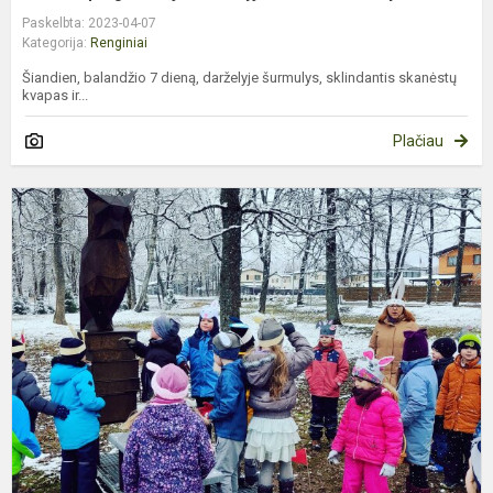
Paskelbta: 2023-04-07
Kategorija:
Renginiai
Šiandien, balandžio 7 dieną, darželyje šurmulys, sklindantis skanėstų
kvapas ir...
Plačiau
„
K
–
2