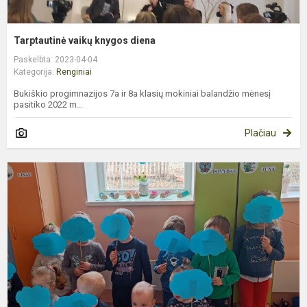
Tarptautinė vaikų knygos diena
Paskelbta: 2023-04-04
Kategorija:
Renginiai
Bukiškio progimnazijos 7a ir 8a klasių mokiniai balandžio mėnesį
pasitiko 2022 m...
Plačiau
P
a
s
d