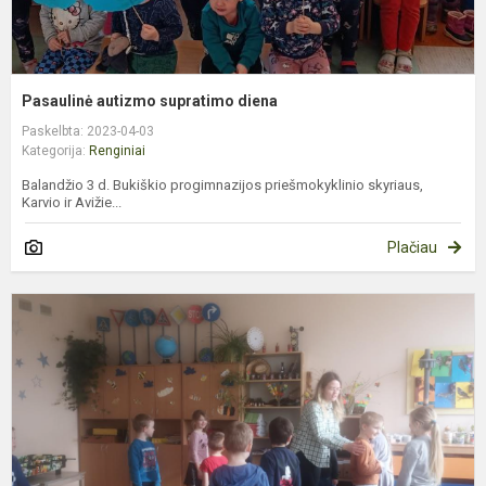
Pasaulinė autizmo supratimo diena
Paskelbta: 2023-04-03
Kategorija:
Renginiai
Balandžio 3 d. Bukiškio progimnazijos priešmokyklinio skyriaus,
Karvio ir Avižie...
Plačiau
M
e
r