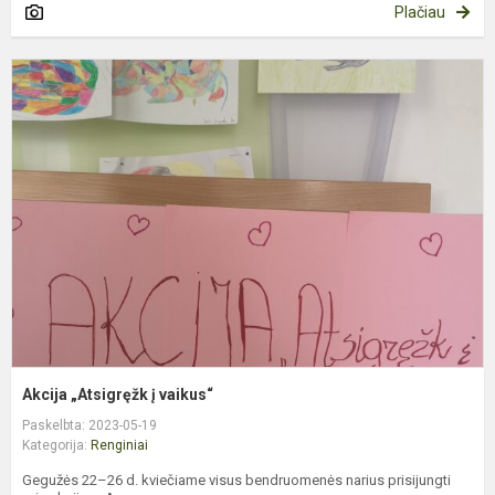
Plačiau
A
„
į
v
Akcija „Atsigręžk į vaikus“
Paskelbta: 2023-05-19
Kategorija:
Renginiai
Gegužės 22–26 d. kviečiame visus bendruomenės narius prisijungti