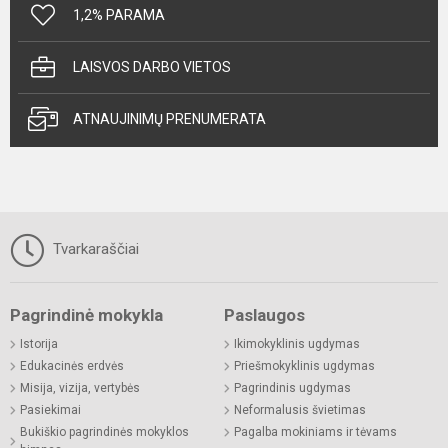
1,2% PARAMA
LAISVOS DARBO VIETOS
ATNAUJINIMŲ PRENUMERATA
Tvarkaraščiai
Pagrindinė mokykla
Paslaugos
Istorija
Ikimokyklinis ugdymas
Edukacinės erdvės
Priešmokyklinis ugdymas
Misija, vizija, vertybės
Pagrindinis ugdymas
Pasiekimai
Neformalusis švietimas
Bukiškio pagrindinės mokyklos
Pagalba mokiniams ir tėvams