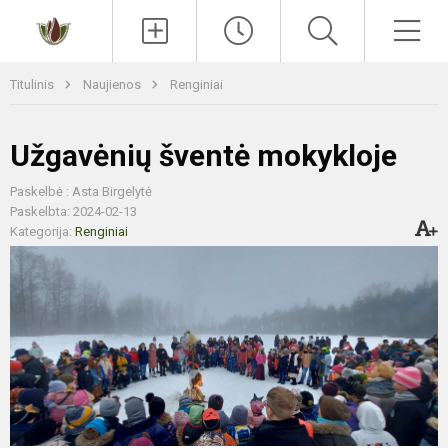
Paieška
Men
Titulinis
Naujienos
Renginiai
Užgavėnių šventė mokykloje
Paskelbė : Asta Birgelytė
Paskelbta: 2024-02-13
Kategorija:
Renginiai