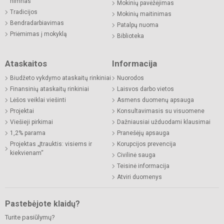
himnas
Mokinių pavėžėjimas
Tradicijos
Mokinių maitinimas
Bendradarbiavimas
Patalpų nuoma
Priėmimas į mokyklą
Biblioteka
Ataskaitos
Informacija
Biudžeto vykdymo ataskaitų rinkiniai
Nuorodos
Finansinių ataskaitų rinkiniai
Laisvos darbo vietos
Lėšos veiklai viešinti
Asmens duomenų apsauga
Projektai
Konsultavimasis su visuomene
Viešieji pirkimai
Dažniausiai užduodami klausimai
1,2% parama
Pranešėjų apsauga
Projektas „Įtrauktis: visiems ir
Korupcijos prevencija
kiekvienam“
Civilinė sauga
Teisinė informacija
Atviri duomenys
Pastebėjote klaidų?
Turite pasiūlymų?