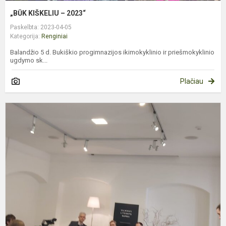
„BŪK KIŠKELIU – 2023“
Paskelbta: 2023-04-05
Kategorija:
Renginiai
Balandžio 5 d. Bukiškio progimnazijos ikimokyklinio ir priešmokyklinio
ugdymo sk...
Plačiau
T
v
k
d