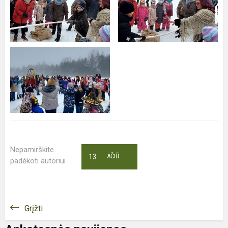
Nepamirškite
13
AČIŪ
padėkoti autoriui
Grįžti