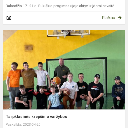
Balandžio 17–21 d. Bukiškio progimnazijoje aktyvi ir įdomi savaitė.
Plačiau
T
k
v
Tarpklasinės krepšinio varžybos
Paskelbta: 2023-04-20