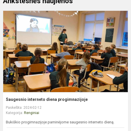
Ankstesnės naujienos
S
i
d
p
Saugesnio interneto diena progimnazijoje
Paskelbta: 2024-02-12
Kategorija:
Renginiai
Bukiškio progimnazijoje paminėjome saugesnio interneto dieną.