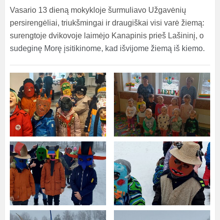
Vasario 13 dieną mokykloje šurmuliavo Užgavėnių
persirengėliai, triukšmingai ir draugiškai visi varė žiemą:
surengtoje dvikovoje laimėjo Kanapinis prieš Lašininį, o
sudeginę Morę įsitikinome, kad išvijome žiemą iš kiemo.