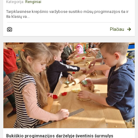
Kategorija:
Renginiai
Tarpklasinėse krepšinio varžybose susitiko mūsų progimnazijos 6a ir
8a klasių va...
Plačiau
B
p
d
š
š
Bukiškio progimnazijos darželyje šventinis šurmulys