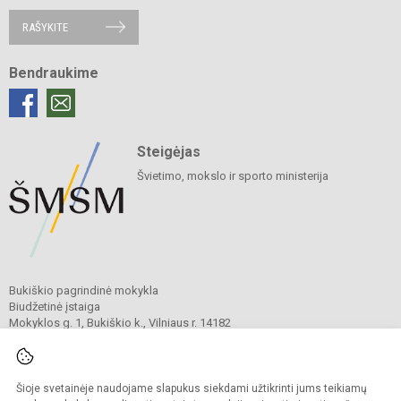
RAŠYKITE
Bendraukime
Steigėjas
Švietimo, mokslo ir sporto ministerija
Bukiškio pagrindinė mokykla
Biudžetinė įstaiga
Mokyklos g. 1, Bukiškio k., Vilniaus r. 14182
Tel.
+370 604 52317
El. p.
rastine@bukiskiomokykla.lt
Duomenys kaupiami ir saugomi
Juridinių asmenų registre
Šioje svetainėje naudojame slapukus siekdami užtikrinti jums teikiamų