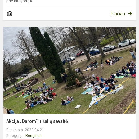
prie akcijos „A...
Plačiau
A
„
ir
š
s
Akcija „Darom“ ir šalių savaitė
Paskelbta: 2023-04-21
Kategorija:
Renginiai