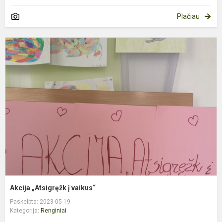
Plačiau
A
„
į
v
Akcija „Atsigręžk į vaikus“
Paskelbta: 2023-05-19
Kategorija:
Renginiai