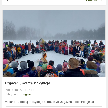
U
š
m
Užgavėnių šventė mokykloje
Paskelbta: 2024-02-13
Kategorija:
Renginiai
Vasario 13 dieną mokykloje šurmuliavo Užgavėnių persirengėliai