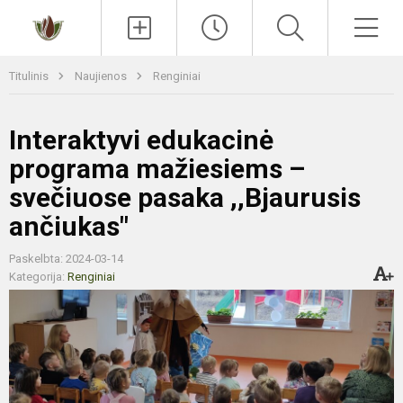
Paieška
Men
Titulinis
Naujienos
Renginiai
Interaktyvi edukacinė
programa mažiesiems –
svečiuose pasaka ,,Bjaurusis
ančiukas"
Paskelbta: 2024-03-14
Kategorija:
Renginiai