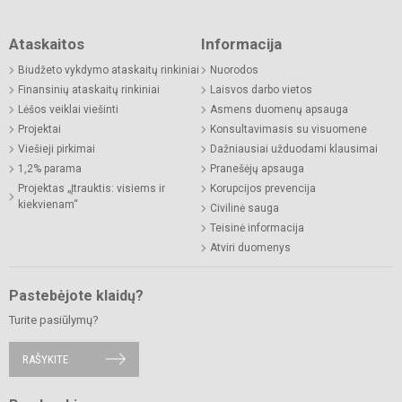
Ataskaitos
Informacija
Biudžeto vykdymo ataskaitų rinkiniai
Nuorodos
Finansinių ataskaitų rinkiniai
Laisvos darbo vietos
Lėšos veiklai viešinti
Asmens duomenų apsauga
Projektai
Konsultavimasis su visuomene
Viešieji pirkimai
Dažniausiai užduodami klausimai
1,2% parama
Pranešėjų apsauga
Projektas „Įtrauktis: visiems ir
Korupcijos prevencija
kiekvienam“
Civilinė sauga
Teisinė informacija
Atviri duomenys
Pastebėjote klaidų?
Turite pasiūlymų?
RAŠYKITE