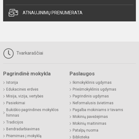
ATNAUJINIMŲ PRENUMERATA
Tvarkaraščiai
Pagrindinė mokykla
Paslaugos
Istorija
Ikimokyklinis ugdymas
Edukacinės erdvės
Priešmokyklinis ugdymas
Misija, vizija, vertybės
Pagrindinis ugdymas
Pasiekimai
Neformalusis švietimas
Bukiškio pagrindinės mokyklos
Pagalba mokiniams ir tėvams
himnas
Mokinių pavėžėjimas
Tradicijos
Mokinių maitinimas
Bendradarbiavimas
Patalpų nuoma
Priėmimas į mokyklą
Biblioteka