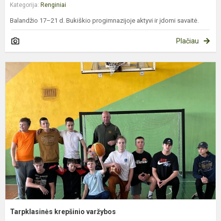
Kategorija:
Renginiai
Balandžio 17–21 d. Bukiškio progimnazijoje aktyvi ir įdomi savaitė.
Plačiau
T
k
v
Tarpklasinės krepšinio varžybos