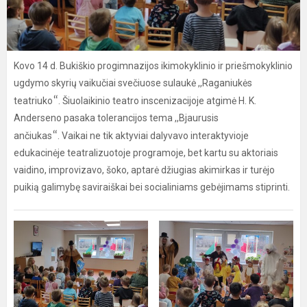
Kovo 14 d. Bukiškio progimnazijos ikimokyklinio ir priešmokyklinio
ugdymo skyrių vaikučiai svečiuose sulaukė ,,Raganiukės
“
teatriuko
. Šiuolaikinio teatro inscenizacijoje atgimė H. K.
Anderseno pasaka tolerancijos tema ,,Bjaurusis
“
ančiukas
. Vaikai ne tik aktyviai dalyvavo interaktyvioje
edukacinėje teatralizuotoje programoje, bet kartu su aktoriais
vaidino, improvizavo, šoko, aptarė džiugias akimirkas ir turėjo
puikią galimybę saviraiškai bei socialiniams gebėjimams stiprinti.