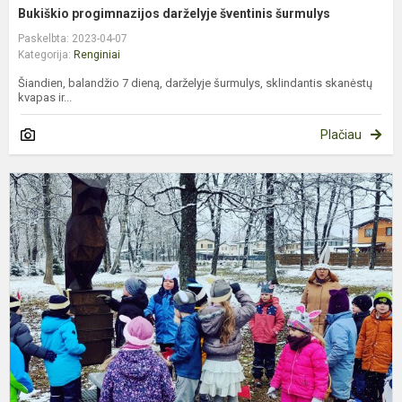
Bukiškio progimnazijos darželyje šventinis šurmulys
Paskelbta: 2023-04-07
Kategorija:
Renginiai
Šiandien, balandžio 7 dieną, darželyje šurmulys, sklindantis skanėstų
kvapas ir...
Plačiau
„
K
–
2