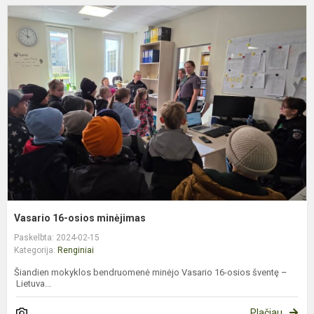
V
1
o
m
Vasario 16-osios minėjimas
Paskelbta: 2024-02-15
Kategorija:
Renginiai
Šiandien mokyklos bendruomenė minėjo Vasario 16-osios šventę –
Lietuva...
Plačiau