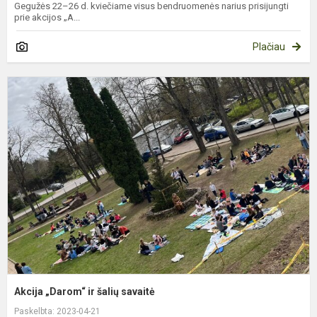
Gegužės 22–26 d. kviečiame visus bendruomenės narius prisijungti
prie akcijos „A...
Plačiau
A
„
ir
š
s
Akcija „Darom“ ir šalių savaitė
Paskelbta: 2023-04-21