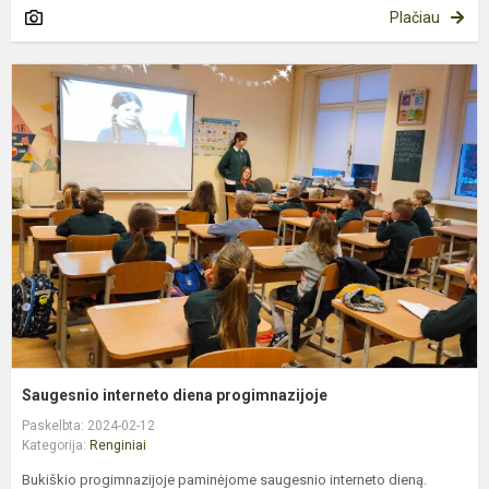
Plačiau
S
i
d
p
Saugesnio interneto diena progimnazijoje
Paskelbta: 2024-02-12
Kategorija:
Renginiai
Bukiškio progimnazijoje paminėjome saugesnio interneto dieną.