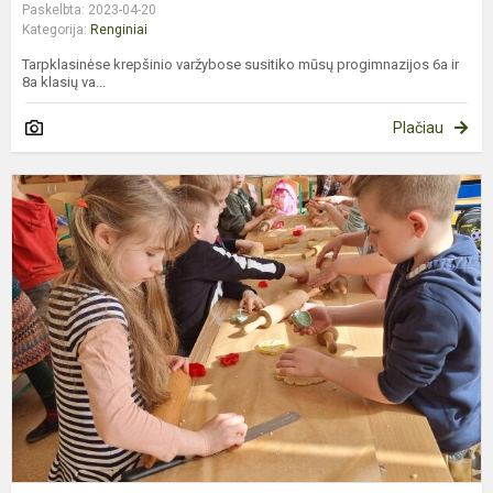
Paskelbta: 2023-04-20
Kategorija:
Renginiai
Tarpklasinėse krepšinio varžybose susitiko mūsų progimnazijos 6a ir
8a klasių va...
Plačiau
B
p
d
š
š