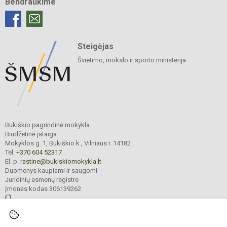
Bendraukime
Steigėjas
Švietimo, mokslo ir sporto ministerija
Bukiškio pagrindinė mokykla
Biudžetinė įstaiga
Mokyklos g. 1, Bukiškio k., Vilniaus r. 14182
Tel.
+370 604 52317
El. p.
rastine@bukiskiomokykla.lt
Duomenys kaupiami ir saugomi
Juridinių asmenų registre
Įmonės kodas 306139262
© 2023. Bukiškio pagrindinė mokykla. Visos teisės saugomos.