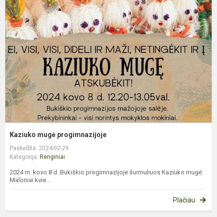
m
p
Kaziuko mugė progimnazijoje
Paskelbta: 2024-02-29
Kategorija:
Renginiai
2024 m. kovo 8 d. Bukiškio progimnazijoje šurmuliuos Kaziuko mugė.
Maloniai kvie...
Plačiau