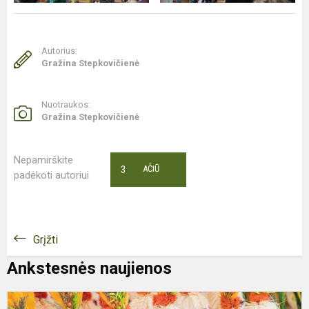
Autorius:
Gražina Stepkovičienė
Nuotraukos:
Gražina Stepkovičienė
Nepamirškite
3
AČIŪ
padėkoti autoriui
Grįžti
Ankstesnės naujienos
K