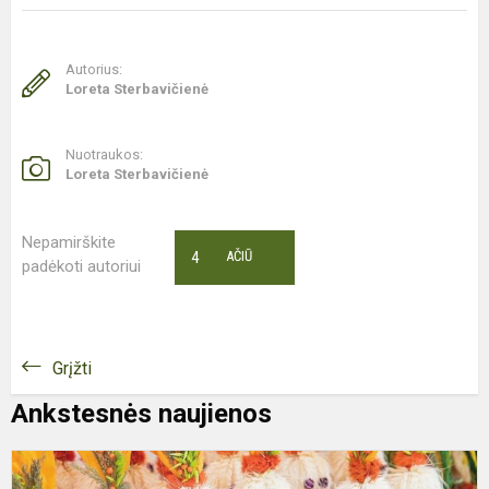
Autorius:
Loreta Sterbavičienė
Nuotraukos:
Loreta Sterbavičienė
Nepamirškite
4
AČIŪ
padėkoti autoriui
Grįžti
Ankstesnės naujienos
K
m