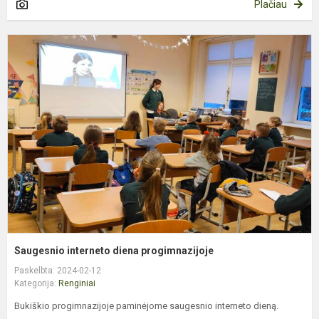
Plačiau
S
i
d
p
Saugesnio interneto diena progimnazijoje
Paskelbta: 2024-02-12
Kategorija:
Renginiai
Bukiškio progimnazijoje paminėjome saugesnio interneto dieną.