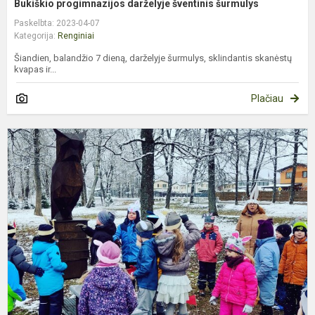
Bukiškio progimnazijos darželyje šventinis šurmulys
Paskelbta: 2023-04-07
Kategorija:
Renginiai
Šiandien, balandžio 7 dieną, darželyje šurmulys, sklindantis skanėstų
kvapas ir...
Plačiau
„
K
–
2