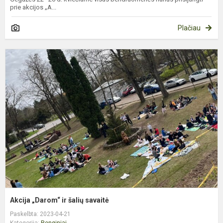
prie akcijos „A...
Plačiau
A
„
ir
š
s
Akcija „Darom“ ir šalių savaitė
Paskelbta: 2023-04-21