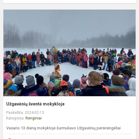
U
š
m
Užgavėnių šventė mokykloje
Paskelbta: 2024-02-13
Kategorija:
Renginiai
Vasario 13 dieną mokykloje šurmuliavo Užgavėnių persirengėliai