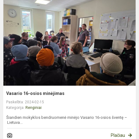
V
1
o
m
Vasario 16-osios minėjimas
Paskelbta: 2024-02-15
Kategorija:
Renginiai
Šiandien mokyklos bendruomenė minėjo Vasario 16-osios šventę –
Lietuva...
Plačiau