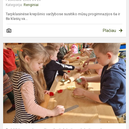
Kategorija:
Renginiai
Tarpklasinėse krepšinio varžybose susitiko mūsų progimnazijos 6a ir
8a klasių va...
Plačiau
B
p
d
š
š