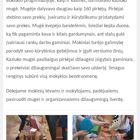
Bukiškio progimnazijoje, kaip ir kasmet, šurmuliavo Kaziuko
mugė. Mugėje dalyvavo daugiau kaip 160 pirkėjų. Pirkėjai
stebino savo prekių įvairumu ir kūrybiškumu pristatydami
savo prekes. Mugė kvepėjo bandelėmis, šviežiai kepta duona,
ką tik pagaminta kava ir kitais gardumynais, ant stalų gulė
įvairiausi rankų darbo gaminiai. Mokiniai turėjo galimybę
parodyti savo kūrybinius gebėjimus ir įgyti verslumo žinių.
Kaziuko mugei pasibaigus pirkėjai džiaugėsi įsigytais gaminiais,
o prekeiviai džiaugsmingai skaičiavo savo uždarbį. Smagus
renginys subūrė visą mokyklos bendruomenę.
Dėkojame mokinių tėvams ir mokytojams, padėjusiems
pasiruošti mugei ir organizavusiems džiaugsmingą šventę.