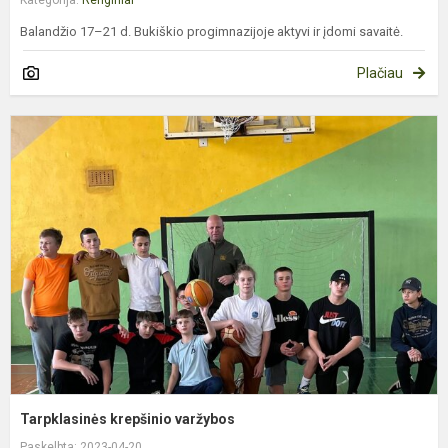
Kategorija:
Renginiai
Balandžio 17–21 d. Bukiškio progimnazijoje aktyvi ir įdomi savaitė.
Plačiau
T
k
v
Tarpklasinės krepšinio varžybos
Paskelbta: 2023-04-20