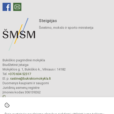
Steigėjas
Švietimo, mokslo ir sporto ministerija
Bukiškio pagrindinė mokykla
Biudžetinė įstaiga
Mokyklos g. 1, Bukiškio k., Vilniaus r. 14182
Tel.
+370 604 52317
El. p.
rastine@bukiskiomokykla.lt
Duomenys kaupiami ir saugomi
Juridinių asmenų registre
Įmonės kodas 306139262
© 2023. Bukiškio pagrindinė mokykla. Visos teisės saugomos.