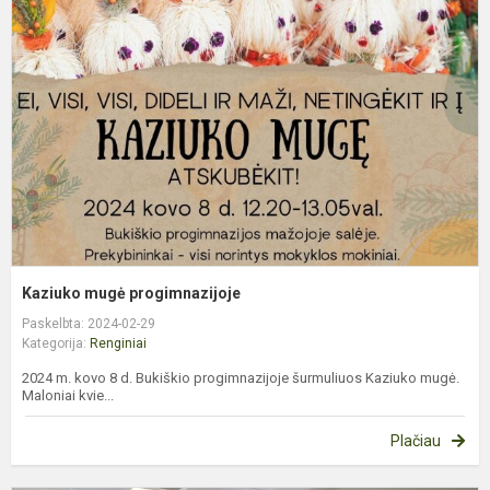
p
Kaziuko mugė progimnazijoje
Paskelbta: 2024-02-29
Kategorija:
Renginiai
2024 m. kovo 8 d. Bukiškio progimnazijoje šurmuliuos Kaziuko mugė.
Maloniai kvie...
Plačiau