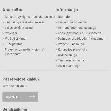
Ataskaitos
Informacija
Biudžeto vykdymo ataskaitų rinkiniai
Nuorodos
Finansinių ataskaitų rinkiniai
Laisvos darbo vietos
Lėšos veiklai viešinti
Asmens duomenų apsauga
Projektai
Konsultavimasis su visuomene
Viešieji pirkimai
Dažniausiai užduodami klausimai
1,2% parama
Pranešėjų apsauga
Projektas „Įtrauktis: visiems ir
Korupcijos prevencija
kiekvienam“
Civilinė sauga
Teisinė informacija
Atviri duomenys
Pastebėjote klaidų?
Turite pasiūlymų?
RAŠYKITE
Bendraukime