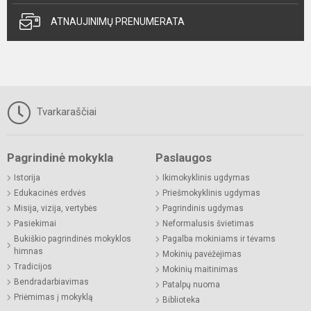
ATNAUJINIMŲ PRENUMERATA
Tvarkaraščiai
Pagrindinė mokykla
Paslaugos
Istorija
Ikimokyklinis ugdymas
Edukacinės erdvės
Priešmokyklinis ugdymas
Misija, vizija, vertybės
Pagrindinis ugdymas
Pasiekimai
Neformalusis švietimas
Bukiškio pagrindinės mokyklos
Pagalba mokiniams ir tėvams
himnas
Mokinių pavėžėjimas
Tradicijos
Mokinių maitinimas
Bendradarbiavimas
Patalpų nuoma
Priėmimas į mokyklą
Biblioteka