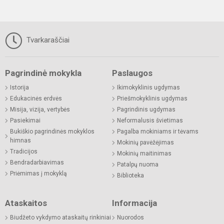
Tvarkaraščiai
Pagrindinė mokykla
Paslaugos
Istorija
Ikimokyklinis ugdymas
Edukacinės erdvės
Priešmokyklinis ugdymas
Misija, vizija, vertybės
Pagrindinis ugdymas
Pasiekimai
Neformalusis švietimas
Bukiškio pagrindinės mokyklos
Pagalba mokiniams ir tėvams
himnas
Mokinių pavėžėjimas
Tradicijos
Mokinių maitinimas
Bendradarbiavimas
Patalpų nuoma
Priėmimas į mokyklą
Biblioteka
Ataskaitos
Informacija
Biudžeto vykdymo ataskaitų rinkiniai
Nuorodos