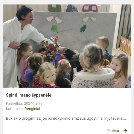
S
m
š
Spindi mano šypsenėlė
Paskelbta: 2024-12-19
Kategorija:
Renginiai
Bukiškio progimnazijos ikimokyklinio amžiaus ugdytiniai ir jų tėveliai...
Plačiau