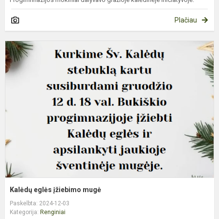
Plačiau
K
e
į
m
Kalėdų eglės įžiebimo mugė
Paskelbta: 2024-12-03
Kategorija:
Renginiai