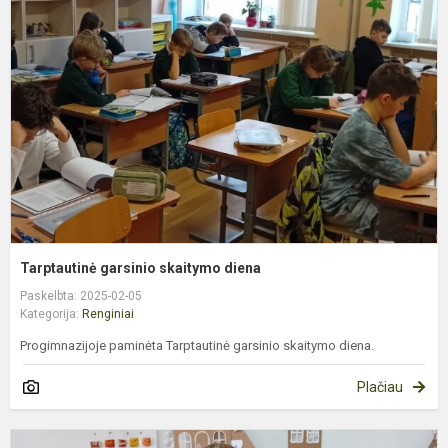
s
d
Tarptautinė garsinio skaitymo diena
Paskelbta: 2025-02-05
Kategorija:
Renginiai
Progimnazijoje paminėta Tarptautinė garsinio skaitymo diena.
Plačiau
S