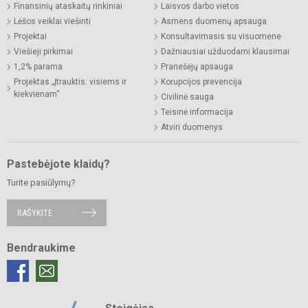
Finansinių ataskaitų rinkiniai
Laisvos darbo vietos
Lėšos veiklai viešinti
Asmens duomenų apsauga
Projektai
Konsultavimasis su visuomene
Viešieji pirkimai
Dažniausiai užduodami klausimai
1,2% parama
Pranešėjų apsauga
Projektas „Įtrauktis: visiems ir
Korupcijos prevencija
kiekvienam“
Civilinė sauga
Teisinė informacija
Atviri duomenys
Pastebėjote klaidų?
Turite pasiūlymų?
RAŠYKITE
Bendraukime