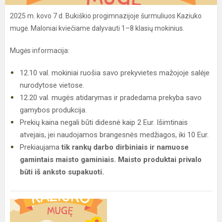
2025 m. kovo 7 d. Bukiškio progimnazijoje šurmuliuos Kaziuko
mugė. Maloniai kviečiame dalyvauti 1–8 klasių mokinius.
Mugės informacija:
12.10 val. mokiniai ruošia savo prekyvietes mažojoje salėje
nurodytose vietose.
12.20 val. mugės atidarymas ir pradedama prekyba savo
gamybos produkcija.
Prekių kaina negali būti didesnė kaip 2 Eur. Išimtinais
atvejais, jei naudojamos brangesnės medžiagos, iki 10 Eur.
Prekiaujama
tik rankų darbo dirbiniais ir namuose
gamintais maisto gaminiais. Maisto produktai privalo
būti iš anksto supakuoti.