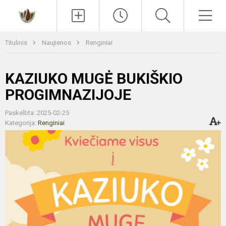
Paieška
Men
Titulinis
Naujienos
Renginiai
KAZIUKO MUGĖ BUKIŠKIO
PROGIMNAZIJOJE
Paskelbta: 2025-02-25
Kategorija:
Renginiai