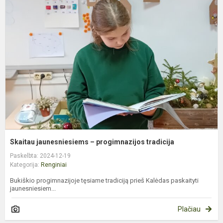
j
–
p
t
Skaitau jaunesniesiems – progimnazijos tradicija
Paskelbta: 2024-12-19
Kategorija:
Renginiai
Bukiškio progimnazijoje tęsiame tradiciją prieš Kalėdas paskaityti
jaunesniesiem...
Plačiau