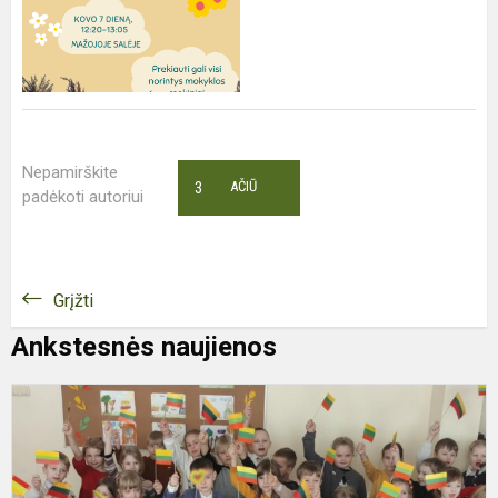
Nepamirškite
3
AČIŪ
padėkoti autoriui
Grįžti
Ankstesnės naujienos
V
1
O
M