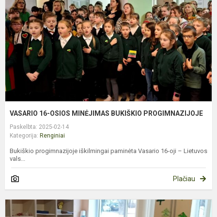
M
B
P
VASARIO 16-OSIOS MINĖJIMAS BUKIŠKIO PROGIMNAZIJOJE
Paskelbta: 2025-02-14
Kategorija:
Renginiai
Bukiškio progimnazijoje iškilmingai paminėta Vasario 16-oji – Lietuvos
vals...
Plačiau
T
g