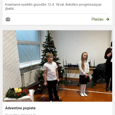
Kviečiame susitikti gruodžio 12 d. 18 val. Bukiškio progimnazijoje
įžiebti...
Plačiau
A
p
Adventinė popietė