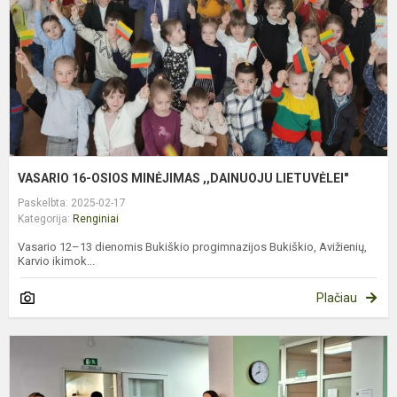
,
L
VASARIO 16-OSIOS MINĖJIMAS ,,DAINUOJU LIETUVĖLEI"
Paskelbta: 2025-02-17
Kategorija:
Renginiai
Vasario 12–13 dienomis Bukiškio progimnazijos Bukiškio, Avižienių,
Karvio ikimok...
Plačiau
V
1
O