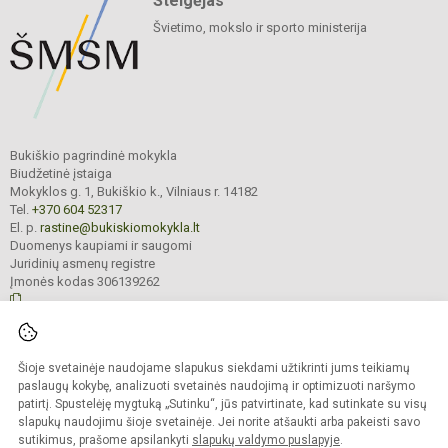
Steigėjas
Švietimo, mokslo ir sporto ministerija
Bukiškio pagrindinė mokykla
Biudžetinė įstaiga
Mokyklos g. 1, Bukiškio k., Vilniaus r. 14182
Tel.
+370 604 52317
El. p.
rastine@bukiskiomokykla.lt
Duomenys kaupiami ir saugomi
Juridinių asmenų registre
Įmonės kodas 306139262
© 2023. Bukiškio pagrindinė mokykla. Visos teisės saugomos.
Šioje svetainėje naudojame slapukus siekdami užtikrinti jums teikiamų
Kopijuoti turinį be raštiško Bukiškio pagrindinės mokyklos administracijos
sutikimo griežtai draudžiama.
paslaugų kokybę, analizuoti svetainės naudojimą ir optimizuoti naršymo
patirtį. Spustelėję mygtuką „Sutinku“, jūs patvirtinate, kad sutinkate su visų
Prieinamumo paraiška
Slapukų valdymas
slapukų naudojimu šioje svetainėje. Jei norite atšaukti arba pakeisti savo
sutikimus, prašome apsilankyti
slapukų valdymo puslapyje
.
Sumanus būdas atnaujinti