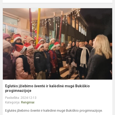
E
į
š
ir
k
m
B
p
Eglutės įžiebimo šventė ir kalėdinė mugė Bukiškio
progimnazijoje
Paskelbta: 2024-12-13
Kategorija:
Renginiai
Eglutės įžiebimo šventė ir kalėdinė mugė Bukiškio progimnazijoje.