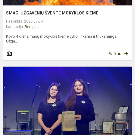
SMAGI UŽGAVĖNIŲ ŠVENTĖ MOKYKLOS KIEME
Paskelbta: 2025-03-04
Kategorija:
Renginiai
Kovo 4 dieną mūsų mokyklos kieme vyko linksma ir triukšminga
Užga...
Plačiau
D
P
F