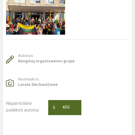
Autorius:
Renginių organizavimo grupė
Nuotraukos:
Loreta Sterbavičienė
Nepamirškite
5
AČIŪ
padėkoti autoriui