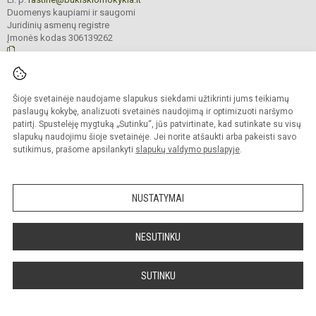
Duomenys kaupiami ir saugomi
Juridinių asmenų registre
Įmonės kodas 306139262
© 2023. Bukiškio pagrindinė mokykla. Visos teisės saugomos.
Šioje svetainėje naudojame slapukus siekdami užtikrinti jums teikiamų
Kopijuoti turinį be raštiško Bukiškio pagrindinės mokyklos administracijos
sutikimo griežtai draudžiama.
paslaugų kokybę, analizuoti svetainės naudojimą ir optimizuoti naršymo
patirtį. Spustelėję mygtuką „Sutinku“, jūs patvirtinate, kad sutinkate su visų
Prieinamumo paraiška
Slapukų valdymas
slapukų naudojimu šioje svetainėje. Jei norite atšaukti arba pakeisti savo
sutikimus, prašome apsilankyti
slapukų valdymo puslapyje
.
Sumanus būdas atnaujinti
mokyklos interneto
svetainę
NUSTATYMAI
NESUTINKU
SUTINKU