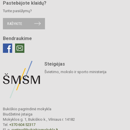
Pastebėjote klaidų?
Turite pasiūlymų?
RAŠYKITE
Bendraukime
Steigėjas
Švietimo, mokslo ir sporto ministerija
Bukiškio pagrindinė mokykla
Biudžetinė įstaiga
Mokyklos g. 1, Bukiškio k., Vilniaus r. 14182
Tel.
+370 604 52317
El. p.
rastine@bukiskiomokykla.lt