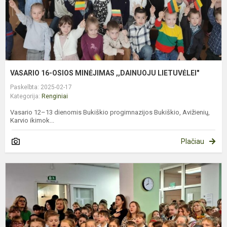
VASARIO 16-OSIOS MINĖJIMAS ,,DAINUOJU LIETUVĖLEI"
Paskelbta: 2025-02-17
Kategorija:
Renginiai
Vasario 12–13 dienomis Bukiškio progimnazijos Bukiškio, Avižienių,
Karvio ikimok...
Plačiau
V
1
O
M
B