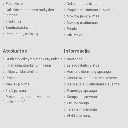
Pasiekimai
Neformalusis švietimas
Bukiškio pagrindinės mokyklos
Pagalba mokiniams ir tėvams
himnas
Mokinių pavėžėjimas
Tradicijos
Mokinių maitinimas
Bendradarbiavimas
Patalpų nuoma
Priėmimas į mokyklą
Biblioteka
Ataskaitos
Informacija
Biudžeto vykdymo ataskaitų rinkiniai
Nuorodos
Finansinių ataskaitų rinkiniai
Laisvos darbo vietos
Lėšos veiklai viešinti
Asmens duomenų apsauga
Projektai
Konsultavimasis su visuomene
Viešieji pirkimai
Dažniausiai užduodami klausimai
1,2% parama
Pranešėjų apsauga
Projektas „Įtrauktis: visiems ir
Korupcijos prevencija
kiekvienam“
Civilinė sauga
Teisinė informacija
Atviri duomenys