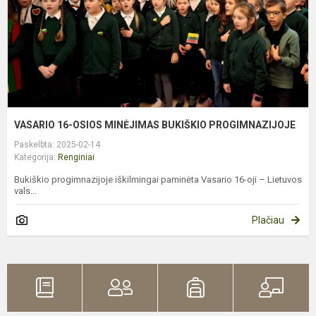
P
VASARIO 16-OSIOS MINĖJIMAS BUKIŠKIO PROGIMNAZIJOJE
Paskelbta: 2025-02-14
Kategorija:
Renginiai
Bukiškio progimnazijoje iškilmingai paminėta Vasario 16-oji – Lietuvos
vals...
Plačiau