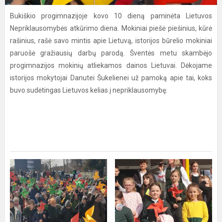
Bukiškio progimnazijoje kovo 10 dieną paminėta Lietuvos
Nepriklausomybės atkūrimo diena. Mokiniai piešė piešinius, kūrė
rašinius, rašė savo mintis apie Lietuvą, istorijos būrelio mokiniai
paruošė gražiausių darbų parodą. Šventės metu skambėjo
progimnazijos mokinių atliekamos dainos Lietuvai. Dėkojame
istorijos mokytojai Danutei Šukelienei už pamoką apie tai, koks
buvo sudėtingas Lietuvos kelias į nepriklausomybę.