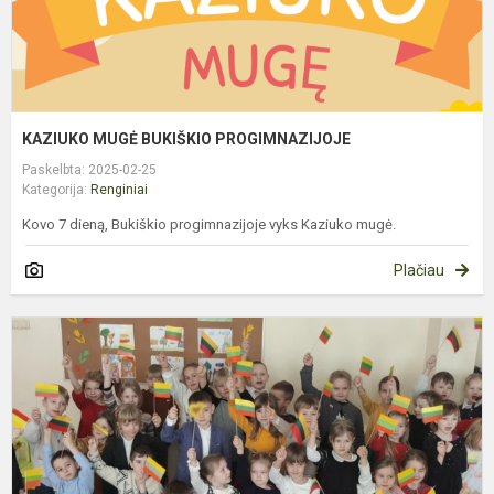
KAZIUKO MUGĖ BUKIŠKIO PROGIMNAZIJOJE
Paskelbta: 2025-02-25
Kategorija:
Renginiai
Kovo 7 dieną, Bukiškio progimnazijoje vyks Kaziuko mugė.
Plačiau
V
1
O
M
,
L