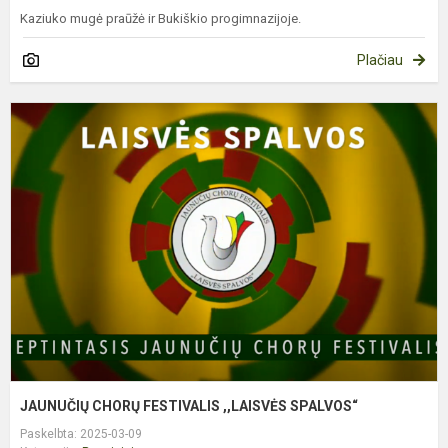
Kaziuko mugė praūžė ir Bukiškio progimnazijoje.
Plačiau
J
C
F
,
S
JAUNUČIŲ CHORŲ FESTIVALIS ,,LAISVĖS SPALVOS“
Paskelbta: 2025-03-09