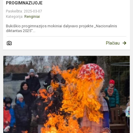
PROGIMNAZIJOJE
Paskelbta: 2025-03-07
Kategorija:
Renginiai
Bukiškio progimnazijos mokiniai dalyvavo projekte ,,Nacionalinis
diktantas 2025“...
Plačiau
S
U
Š
M
K