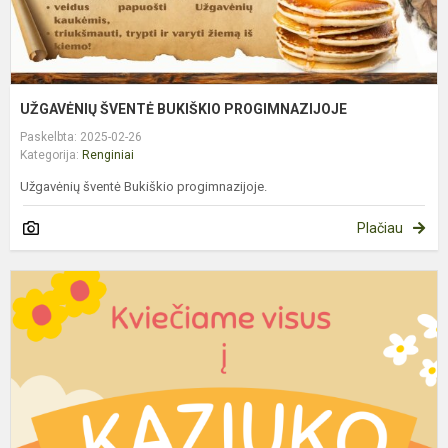
UŽGAVĖNIŲ ŠVENTĖ BUKIŠKIO PROGIMNAZIJOJE
Paskelbta: 2025-02-26
Kategorija:
Renginiai
Užgavėnių šventė Bukiškio progimnazijoje.
Plačiau
K
M
B
P