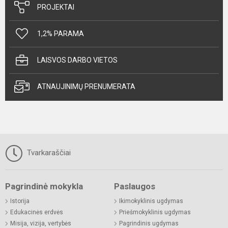
PROJEKTAI
1,2% PARAMA
LAISVOS DARBO VIETOS
ATNAUJINIMŲ PRENUMERATA
Tvarkaraščiai
Pagrindinė mokykla
Paslaugos
Istorija
Ikimokyklinis ugdymas
Edukacinės erdvės
Priešmokyklinis ugdymas
Misija, vizija, vertybės
Pagrindinis ugdymas