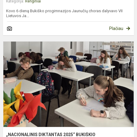
Kategorija:
Renginiai
Kovo 6 dieną Bukiško progimnazijos Jaunučių choras dalyvavo VII
Lietuvos Ja...
Plačiau
„
D
2
B
P
„NACIONALINIS DIKTANTAS 2025“ BUKIŠKIO