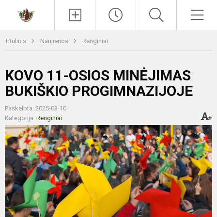
Paieška
Men
Titulinis
Naujienos
Renginiai
KOVO 11-OSIOS MINĖJIMAS
BUKIŠKIO PROGIMNAZIJOJE
Paskelbta: 2025-03-10
Kategorija:
Renginiai