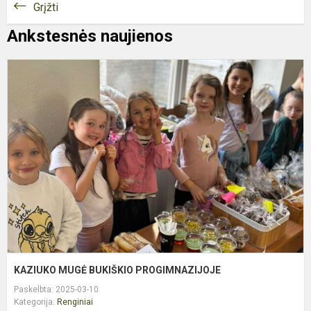
Grįžti
Ankstesnės naujienos
K
M
B
P
KAZIUKO MUGĖ BUKIŠKIO PROGIMNAZIJOJE
Paskelbta: 2025-03-10
Kategorija:
Renginiai