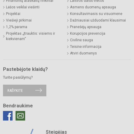
Finansinių ataskaitų rinkiniai
Laisvos darbo vietos
Lėšos veiklai viešinti
Asmens duomenų apsauga
Projektai
Konsultavimasis su visuomene
Viešieji pirkimai
Dažniausiai užduodami klausimai
1,2% parama
Pranešėjų apsauga
Projektas „Įtrauktis: visiems ir
Korupcijos prevencija
kiekvienam“
Civilinė sauga
Teisinė informacija
Atviri duomenys
Pastebėjote klaidų?
Turite pasiūlymų?
RAŠYKITE
Bendraukime
Steigėjas