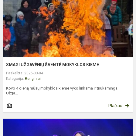
K
SMAGI UŽGAVĖNIŲ ŠVENTĖ MOKYKLOS KIEME
Paskelbta: 2025-03-04
Kategorija:
Renginiai
Kovo 4 dieną mūsų mokyklos kieme vyko linksma ir triukšminga
Užga...
Plačiau
D
P