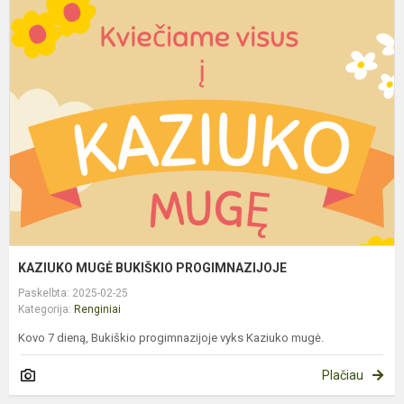
K
M
B
P
KAZIUKO MUGĖ BUKIŠKIO PROGIMNAZIJOJE
Paskelbta: 2025-02-25
Kategorija:
Renginiai
Kovo 7 dieną, Bukiškio progimnazijoje vyks Kaziuko mugė.
Plačiau