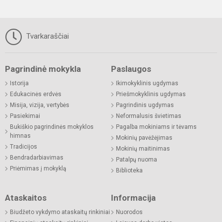
Tvarkaraščiai
Pagrindinė mokykla
Paslaugos
Istorija
Ikimokyklinis ugdymas
Edukacinės erdvės
Priešmokyklinis ugdymas
Misija, vizija, vertybės
Pagrindinis ugdymas
Pasiekimai
Neformalusis švietimas
Bukiškio pagrindinės mokyklos
Pagalba mokiniams ir tėvams
himnas
Mokinių pavėžėjimas
Tradicijos
Mokinių maitinimas
Bendradarbiavimas
Patalpų nuoma
Priėmimas į mokyklą
Biblioteka
Ataskaitos
Informacija
Biudžeto vykdymo ataskaitų rinkiniai
Nuorodos