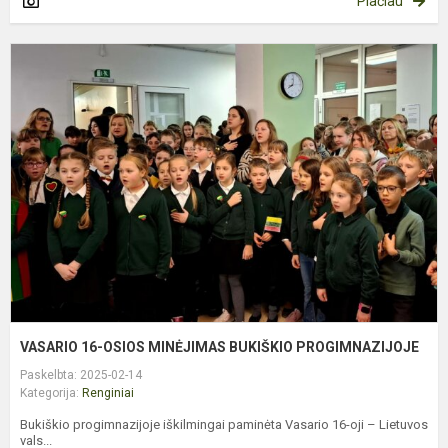
Plačiau
V
1
O
M
B
P
VASARIO 16-OSIOS MINĖJIMAS BUKIŠKIO PROGIMNAZIJOJE
Paskelbta: 2025-02-14
Kategorija:
Renginiai
Bukiškio progimnazijoje iškilmingai paminėta Vasario 16-oji – Lietuvos
vals...