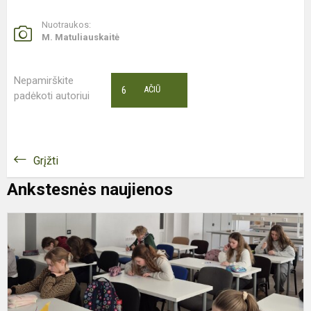
Nuotraukos:
M. Matuliauskaitė
Nepamirškite
6
AČIŪ
padėkoti autoriui
Grįžti
Ankstesnės naujienos
„
D
2
B
P