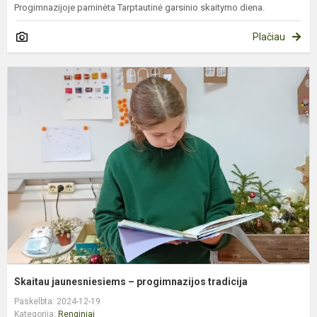
Progimnazijoje paminėta Tarptautinė garsinio skaitymo diena.
Plačiau
S
j
–
p
t
Skaitau jaunesniesiems – progimnazijos tradicija
Paskelbta: 2024-12-19
Kategorija:
Renginiai