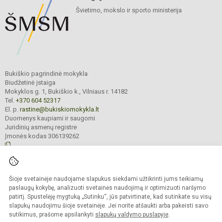
Švietimo, mokslo ir sporto ministerija
Bukiškio pagrindinė mokykla
Biudžetinė įstaiga
Mokyklos g. 1, Bukiškio k., Vilniaus r. 14182
Tel.
+370 604 52317
El. p.
rastine@bukiskiomokykla.lt
Duomenys kaupiami ir saugomi
Juridinių asmenų registre
Įmonės kodas 306139262
© 2023. Bukiškio pagrindinė mokykla. Visos teisės saugomos.
Šioje svetainėje naudojame slapukus siekdami užtikrinti jums teikiamų
Kopijuoti turinį be raštiško Bukiškio pagrindinės mokyklos administracijos
sutikimo griežtai draudžiama.
paslaugų kokybę, analizuoti svetainės naudojimą ir optimizuoti naršymo
patirtį. Spustelėję mygtuką „Sutinku“, jūs patvirtinate, kad sutinkate su visų
Prieinamumo paraiška
Slapukų valdymas
slapukų naudojimu šioje svetainėje. Jei norite atšaukti arba pakeisti savo
sutikimus, prašome apsilankyti
slapukų valdymo puslapyje
.
Sumanus būdas atnaujinti