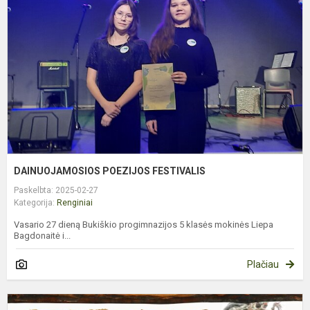
F
DAINUOJAMOSIOS POEZIJOS FESTIVALIS
Paskelbta: 2025-02-27
Kategorija:
Renginiai
Vasario 27 dieną Bukiškio progimnazijos 5 klasės mokinės Liepa
Bagdonaitė i...
Plačiau
U