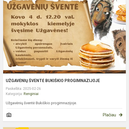
Š
B
P
UŽGAVĖNIŲ ŠVENTĖ BUKIŠKIO PROGIMNAZIJOJE
Paskelbta: 2025-02-26
Kategorija:
Renginiai
Užgavėnių šventė Bukiškio progimnazijoje.
Plačiau