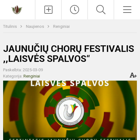
Paieška
Men
Titulinis
Naujienos
Renginiai
JAUNUČIŲ CHORŲ FESTIVALIS
,,LAISVĖS SPALVOS“
Paskelbta: 2025-03-09
Kategorija:
Renginiai