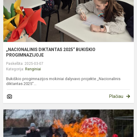
„NACIONALINIS DIKTANTAS 2025“ BUKIŠKIO
PROGIMNAZIJOJE
Paskelbta: 2025-03-07
Kategorija:
Renginiai
Bukiškio progimnazijos mokiniai dalyvavo projekte ,,Nacionalinis
diktantas 2025“...
Plačiau
S
U
Š
M