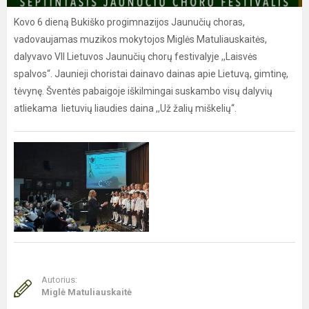
Kovo 6 dieną Bukiško progimnazijos Jaunučių choras,
vadovaujamas muzikos mokytojos Miglės Matuliauskaitės,
dalyvavo VII Lietuvos Jaunučių chorų festivalyje ,,Laisvės
spalvos“. Jaunieji choristai dainavo dainas apie Lietuvą, gimtinę,
tėvynę. Šventės pabaigoje iškilmingai suskambo visų dalyvių
atliekama lietuvių liaudies daina ,,Už žalių miškelių“.
Autorius:
Miglė Matuliauskaitė