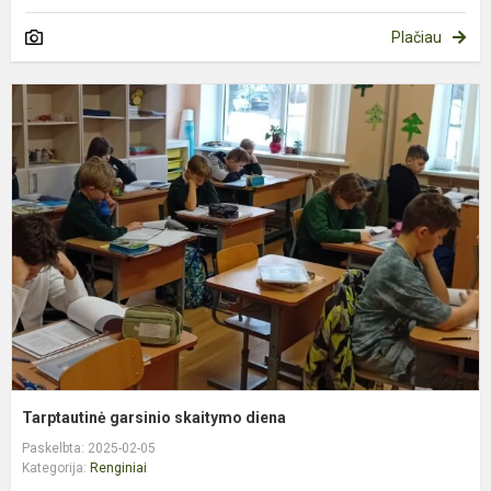
Plačiau
T
g
s
d
Tarptautinė garsinio skaitymo diena
Paskelbta: 2025-02-05
Kategorija:
Renginiai