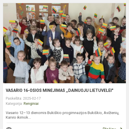
V
1
O
M
,
L
VASARIO 16-OSIOS MINĖJIMAS ,,DAINUOJU LIETUVĖLEI"
Paskelbta: 2025-02-17
Kategorija:
Renginiai
Vasario 12–13 dienomis Bukiškio progimnazijos Bukiškio, Avižienių,
Karvio ikimok...