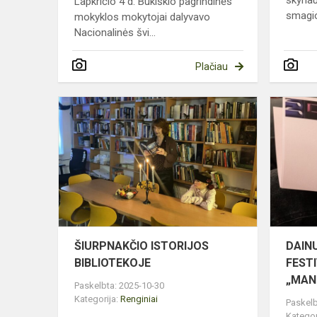
Lapkričio 4 d. Bukiškio pagrindinės
smagio
mokyklos mokytojai dalyvavo
Nacionalinės švi...
Plačiau
ŠIURPNAKČ
ISTORIJOS
BIBLIOTEK
ŠIURPNAKČIO ISTORIJOS
DAIN
BIBLIOTEKOJE
FEST
„MAN
Paskelbta: 2025-10-30
Kategorija:
Renginiai
Paskelb
Kategor