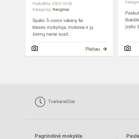
Kategor
Paskelbta: 2025-10-06
Kategorija:
Renginiai
Paskut
Bukišk
Spalio 5-osios vakarą 4a
įvyko 
klasės mokytoja, mokiniai ir jų
šeimų nariai susit...
Plačiau
Tvarkaraščiai
Pagrindinė mokykla
Pasl