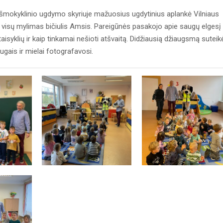
riešmokyklinio ugdymo skyriuje mažuosius ugdytinius aplankė Vilniaus
ir visų mylimas bičiulis Amsis. Pareigūnės pasakojo apie saugų elgesį
taisyklių ir kaip tinkamai nešioti atšvaitą. Didžiausią džiaugsmą suteik
gais ir mielai fotografavosi.