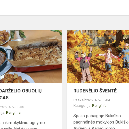
VISO
DARŽELIO
OBUOLIŲ
PYRAGAS
MAS“
 DARŽELIO OBUOLIŲ
RUDENĖLIO ŠVENTĖ
GAS
Paskelbta: 2025-11-04
Kategorija:
Renginiai
ta: 2025-11-06
ija:
Renginiai
Spalio pabaigoje Bukiškio
pagrindinės mokyklos Bukiški
nių ikimokyklinio ugdymo
Avižienių, Karvio ikimo...
us vaikučiai dalyvavo