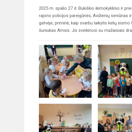
2025 m. spalio 27 d. Bukiškio ikimokyklinio ir p
rajono policijos pareigūnės, Avižienių seniūnas 
gatvėje, priminė, kaip svarbu laikytis kelių eismo 
šuniukas Amsis. Jis sveikinosi su mažaisiais drau