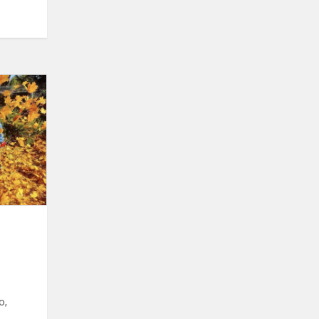
RUDENĖLIO
ŠVENTĖ
o,