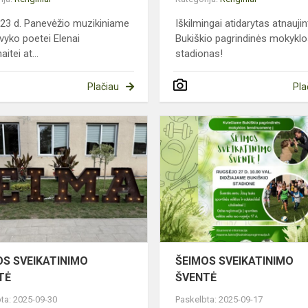
 23 d. Panevėžio muzikiniame
Iškilmingai atidarytas atnauji
 vyko poetei Elenai
Bukiškio pagrindinės mokykl
itei at...
stadionas!
Plačiau
Pla
ŠEIMOS
SVEIKATINIMO
ŠVENTĖ
OS SVEIKATINIMO
ŠEIMOS SVEIKATINIMO
TĖ
ŠVENTĖ
ta: 2025-09-30
Paskelbta: 2025-09-17