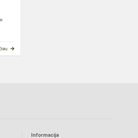
ai
čiau
Informacija