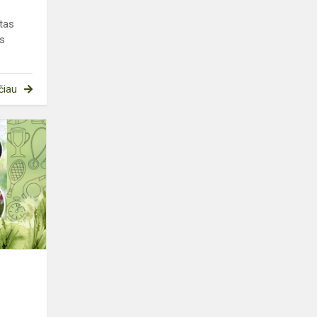
ntas
os
čiau
ŠEIMOS
SVEIKATINIMO
ŠVENTĖ