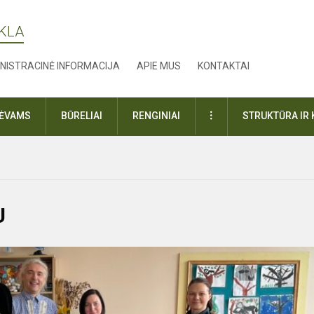
YKLA
NISTRACINĖ INFORMACIJA
APIE MUS
KONTAKTAI
DAUGIAU
TĖVAMS
BŪRELIAI
RENGINIAI
STRUKTŪRA IR 
U