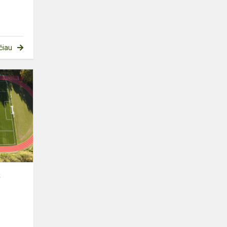
čiau
ATVERTAS
ATNAUJINTAS
BUKIŠKIO
PAGRINDINĖS
MOKYKLOS
STADIONA...
S