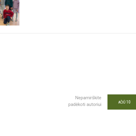
Nepamirškite
10
AČIŪ
padėkoti autoriui