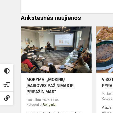
Ankstesnės naujienos
MOKYMAI
„MOKINIŲ
ĮVAIROVĖS
PAŽINIMAS
IR
PRIPAŽINI
MOKYMAI „MOKINIŲ
VISO
ĮVAIROVĖS PAŽINIMAS IR
PYRA
PRIPAŽINIMAS“
Paskelb
Kategor
Paskelbta: 2025-11-06
Kategorija:
Renginiai
Avižie
skyria