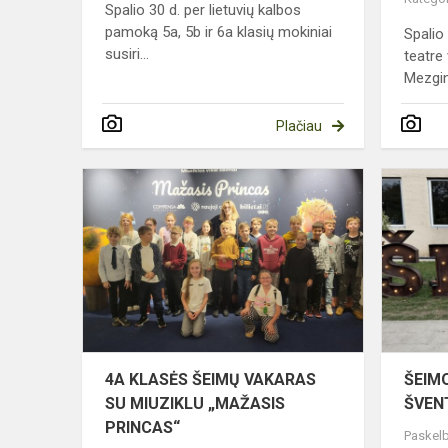
Spalio 30 d. per lietuvių kalbos
pamoką 5a, 5b ir 6a klasių mokiniai
Spalio
susiri...
teatre
Mezgina
Plačiau
4A
KLASĖS
ŠEIMŲ
VAKARAS
SU
MIUZIKLU
„MAŽASIS
PRINCAS“
4A KLASĖS ŠEIMŲ VAKARAS
ŠEIM
SU MIUZIKLU „MAŽASIS
ŠVEN
PRINCAS“
Paskelb