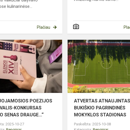
se kulinarinėse...
Plačiau
Pla
IO
DAINUOJAMOSIOS
POEZIJOS
OJE
FESTIVALIS-
KONKURSAS
„MANO
SENAS
DR...
UOJAMOSIOS POEZIJOS
ATVERTAS ATNAUJINTA
IVALIS-KONKURSAS
BUKIŠKIO PAGRINDINĖS
O SENAS DRAUGE...“
MOKYKLOS STADIONAS
ta: 2025-10-27
Paskelbta: 2025-10-08
ija:
Renginiai
Kategorija:
Renginiai