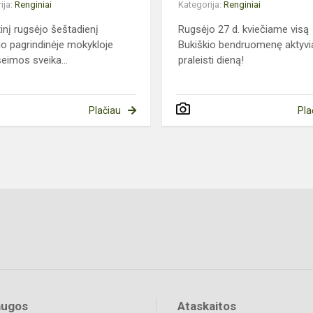
ija:
Renginiai
Kategorija:
Renginiai
inį rugsėjo šeštadienį
Rugsėjo 27 d. kviečiame visą
io pagrindinėje mokykloje
Bukiškio bendruomenę aktyvi
šeimos sveika...
praleisti dieną!
Plačiau
Pla
augos
Ataskaitos