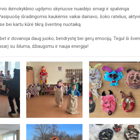
rvio ikimokyklinio ugdymo skyriuose nuaidėjo smagi ir spalvinga
asipuošę išradingomis kaukėmis vaikai dainavo, šoko ratelius, aktyvi
e bei kartu kūrė tikrą šventinę nuotaiką.
 bet ir dovanoja daug juoko, bendrystę bei gerų emocijų. Tegul ši šve
vasarį su šiluma, džiaugsmu ir nauja energija!