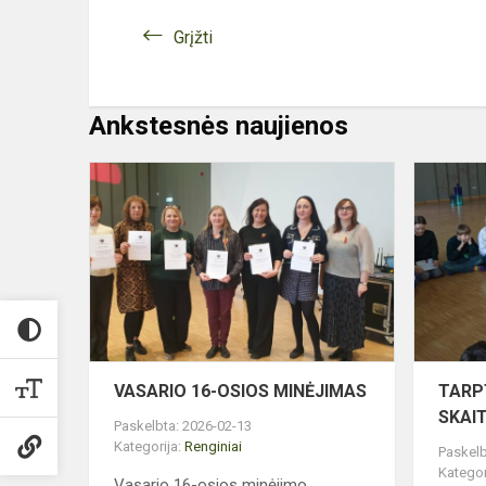
Grįžti
Ankstesnės naujienos
VASARIO
16-
OSIOS
MINĖJIMA
VASARIO 16-OSIOS MINĖJIMAS
TARP
SKAI
Paskelbta: 2026-02-13
Kategorija:
Renginiai
Paskelb
Kategor
Vasario 16-osios minėjimo