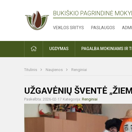
BUKIŠKIO PAGRINDINĖ MOK
VEIKLOS SRITYS
PASLAUGOS
ADMI
PRADŽIA
UGDYMAS
PAGALBA MOKINIAMS IR 
Titulinis
Naujienos
Renginiai
UŽGAVĖNIŲ ŠVENTĖ „ŽIEMA
Paskelbta: 2026-02-17
Kategorija:
Renginiai