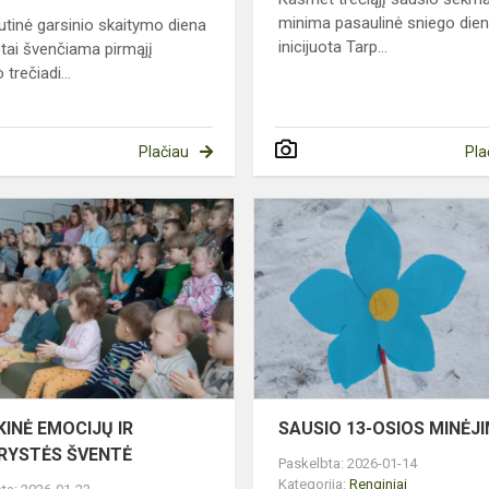
minima pasaulinė sniego dien
utinė garsinio skaitymo diena
inicijuota Tarp...
tai švenčiama pirmąjį
 trečiadi...
Plačiau
Pla
MUZIKINĖ
EMOCIJŲ
IR
BENDRYSTĖS
ŠVENTĖ
INĖ EMOCIJŲ IR
SAUSIO 13-OSIOS MINĖJ
RYSTĖS ŠVENTĖ
Paskelbta: 2026-01-14
Kategorija:
Renginiai