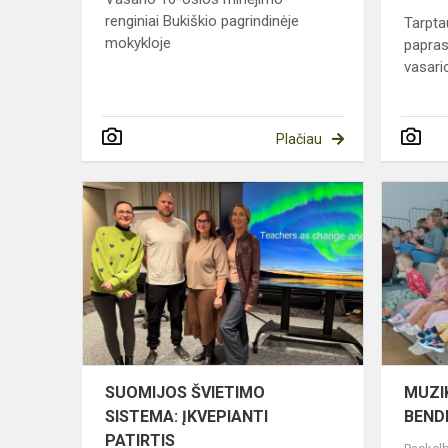
renginiai Bukiškio pagrindinėje
Tarpta
mokykloje
papras
vasario
Plačiau
SUOMIJOS
ŠVIETIMO
SISTEMA:
ĮKVEPIANTI
PATIRTIS
SUOMIJOS ŠVIETIMO
MUZIK
SISTEMA: ĮKVEPIANTI
BEND
PATIRTIS