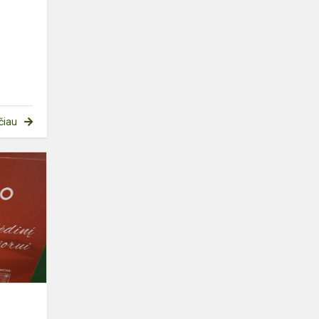
o
čiau
KALĖDINĖ
AKCIJA