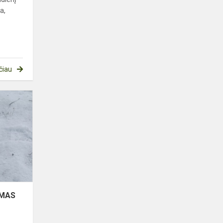
a,
čiau
SAUSIO
13-
OSIOS
MINĖJIMAS
IMAS