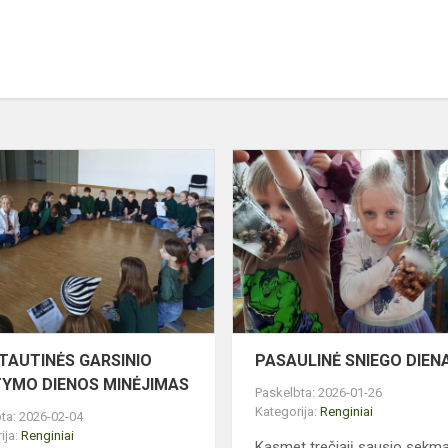
TARPTAUTINĖS
GARSINIO
SKAITYMO
S
DIENOS
MINĖJIMAS
TAUTINĖS GARSINIO
PASAULINĖ SNIEGO DIEN
TYMO DIENOS MINĖJIMAS
Paskelbta: 2026-01-26
Kategorija:
Renginiai
ta: 2026-02-04
ija:
Renginiai
Kasmet trečiąjį sausio sekma