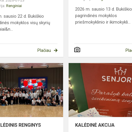
ta: 2026-01-23
ija:
Renginiai
2026 m. sausio 13 d. Bukiški
pagrindinės mokyklos
. sausio 22 d. Bukiškio
priešmokyklinio ir ikimokykli...
dinės mokyklos visų skyrių
iai&n...
Plačiau
Pla
2C
KALĖDINIS
RENGINYS
MAS
LĖDINIS RENGINYS
KALĖDINĖ AKCIJA