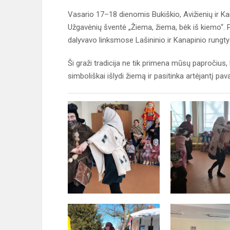
Vasario 17–18 dienomis Bukiškio, Avižienių ir Ka
Užgavėnių šventė „Žiema, žiema, bėk iš kiemo“. P
dalyvavo linksmose Lašininio ir Kanapinio rungtys
Ši graži tradicija ne tik primena mūsų papročius,
simboliškai išlydi žiemą ir pasitinka artėjantį pa