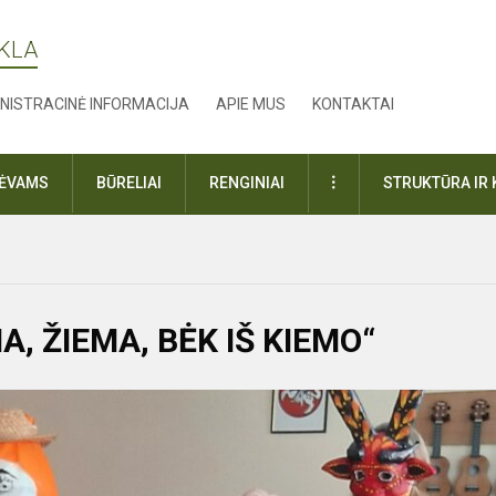
YKLA
NISTRACINĖ INFORMACIJA
APIE MUS
KONTAKTAI
DAUGIAU
TĖVAMS
BŪRELIAI
RENGINIAI
STRUKTŪRA IR 
, ŽIEMA, BĖK IŠ KIEMO“