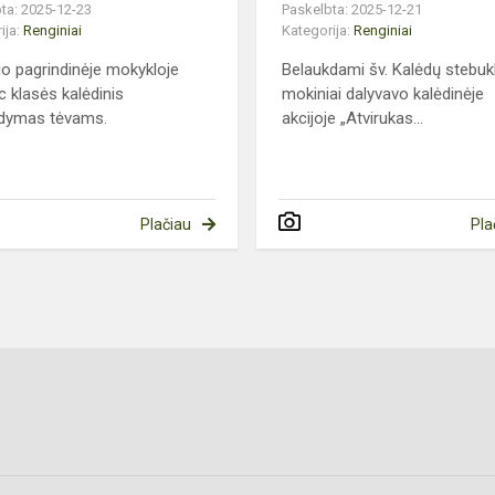
ta: 2025-12-23
Paskelbta: 2025-12-21
ija:
Renginiai
Kategorija:
Renginiai
io pagrindinėje mokykloje
Belaukdami šv. Kalėdų stebuk
c klasės kalėdinis
mokiniai dalyvavo kalėdinėje
odymas tėvams.
akcijoje „Atvirukas...
Plačiau
Pla