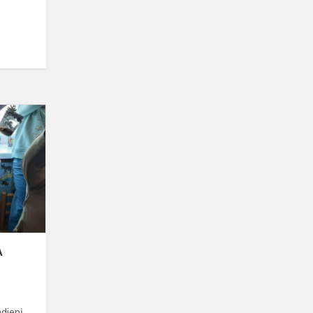
PASAULINĖ
SNIEGO
DIENA
A
dienį