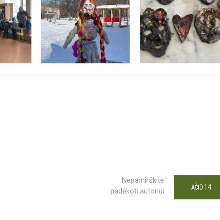
Nepamirškite
14
AČIŪ
padėkoti autoriui