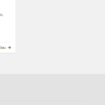
lo,
čiau