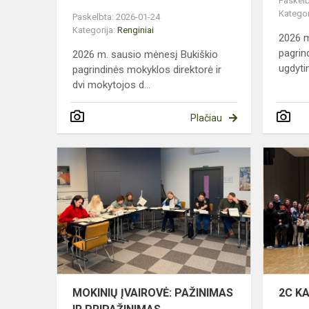
Paskelb
Kategor
Paskelbta: 2026-01-24
Kategorija:
Renginiai
2026 m
pagrin
2026 m. sausio mėnesį Bukiškio
ugdytin
pagrindinės mokyklos direktorė ir
dvi mokytojos d...
Plačiau
MOKINIŲ
ĮVAIROVĖ:
PAŽINIMAS
IR
PRIPAŽINI
MOKINIŲ ĮVAIROVĖ: PAŽINIMAS
2C KA