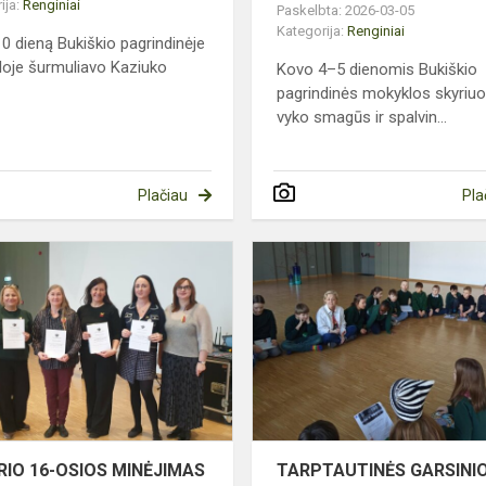
ija:
Renginiai
Paskelbta: 2026-03-05
Kategorija:
Renginiai
0 dieną Bukiškio pagrindinėje
oje šurmuliavo Kaziuko
Kovo 4–5 dienomis Bukiškio
pagrindinės mokyklos skyriu
vyko smagūs ir spalvin...
Plačiau
Pla
VASARIO
16-
OSIOS
MINĖJIMAS
RIO 16-OSIOS MINĖJIMAS
TARPTAUTINĖS GARSINI