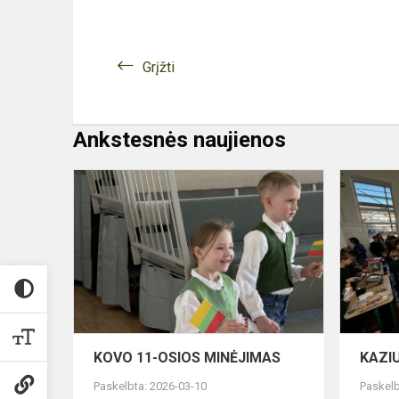
Grįžti
Ankstesnės naujienos
KOVO
11-
OSIOS
MINĖJIMA
KOVO 11-OSIOS MINĖJIMAS
KAZI
Paskelbta: 2026-03-10
Paskelb