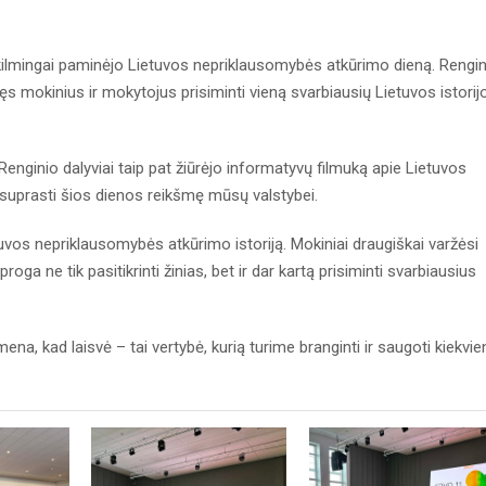
lmingai paminėjo Lietuvos nepriklausomybės atkūrimo dieną. Rengin
ęs mokinius ir mokytojus prisiminti vieną svarbiausių Lietuvos istorij
enginio dalyviai taip pat žiūrėjo informatyvų filmuką apie Lietuvos
suprasti šios dienos reikšmę mūsų valstybei.
uvos nepriklausomybės atkūrimo istoriją. Mokiniai draugiškai varžėsi
roga ne tik pasitikrinti žinias, bet ir dar kartą prisiminti svarbiausius
na, kad laisvė – tai vertybė, kurią turime branginti ir saugoti kiekvie