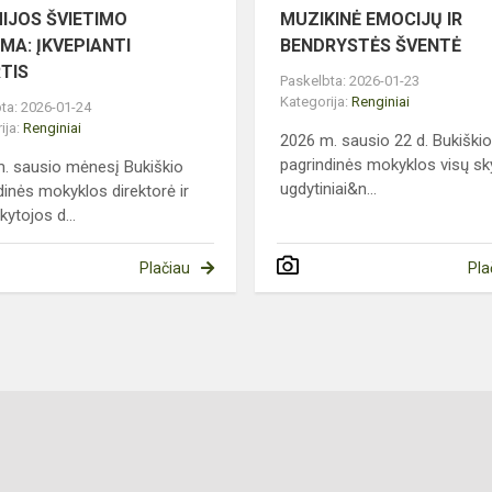
IJOS ŠVIETIMO
MUZIKINĖ EMOCIJŲ IR
MA: ĮKVEPIANTI
BENDRYSTĖS ŠVENTĖ
TIS
Paskelbta: 2026-01-23
Kategorija:
Renginiai
ta: 2026-01-24
ija:
Renginiai
2026 m. sausio 22 d. Bukiški
pagrindinės mokyklos visų sk
. sausio mėnesį Bukiškio
ugdytiniai&n...
dinės mokyklos direktorė ir
kytojos d...
Plačiau
Pla