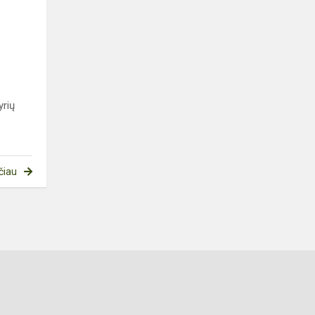
o
yrių
čiau