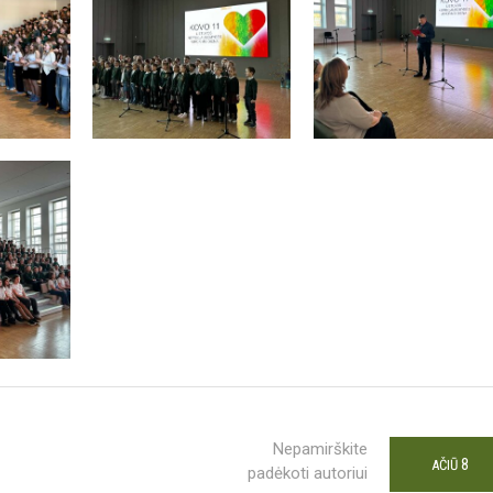
Nepamirškite
8
AČIŪ
padėkoti autoriui