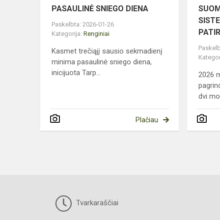
PASAULINĖ SNIEGO DIENA
SUOM
SISTE
Paskelbta: 2026-01-26
PATIR
Kategorija:
Renginiai
Paskelb
Kasmet trečiąjį sausio sekmadienį
Kategor
minima pasaulinė sniego diena,
inicijuota Tarp...
2026 m
pagrin
dvi mo
Plačiau
Tvarkaraščiai