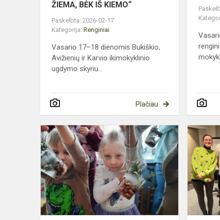
ŽIEMA, BĖK IŠ KIEMO“
Paskelb
Kategor
Paskelbta: 2026-02-17
Kategorija:
Renginiai
Vasari
rengini
Vasario 17–18 dienomis Bukiškio,
mokyk
Avižienių ir Karvio ikimokyklinio
ugdymo skyriu...
Plačiau
PASAULINĖ
SNIEGO
DIENA