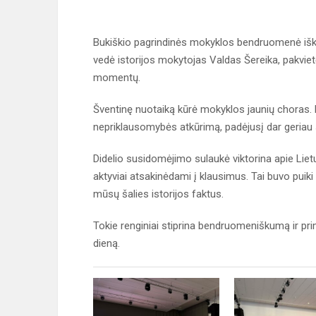
Bukiškio pagrindinės mokyklos bendruomenė iški
vedė istorijos mokytojas Valdas Šereika, pakviet
momentų.
Šventinę nuotaiką kūrė mokyklos jaunių choras. R
nepriklausomybės atkūrimą, padėjusį dar geriau 
Didelio susidomėjimo sulaukė viktorina apie Liet
aktyviai atsakinėdami į klausimus. Tai buvo puiki p
mūsų šalies istorijos faktus.
Tokie renginiai stiprina bendruomeniškumą ir prime
dieną.