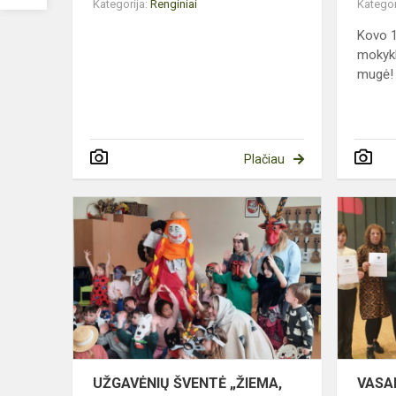
Kategorija:
Renginiai
Kategor
Kovo 1
mokykl
mugė!
Plačiau
UŽGAVĖNIŲ
ŠVENTĖ
„ŽIEMA,
ŽIEMA,
BĖK
IŠ
KIEMO“
UŽGAVĖNIŲ ŠVENTĖ „ŽIEMA,
VASA