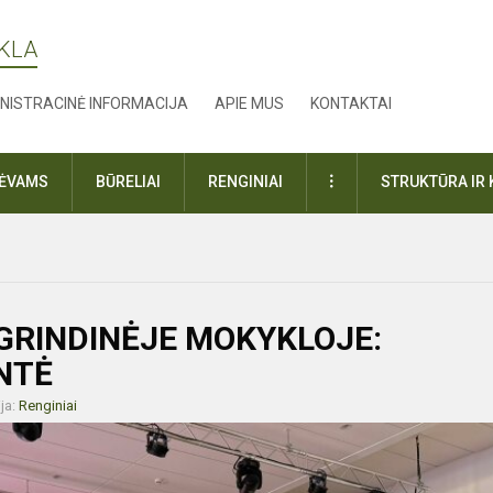
YKLA
NISTRACINĖ INFORMACIJA
APIE MUS
KONTAKTAI
DAUGIAU
TĖVAMS
BŪRELIAI
RENGINIAI
STRUKTŪRA IR 
AGRINDINĖJE MOKYKLOJE:
NTĖ
ja:
Renginiai