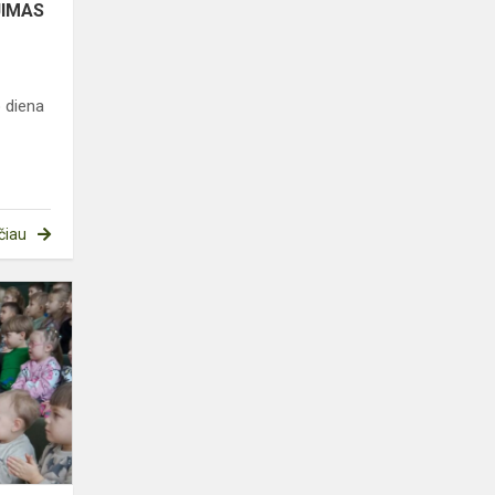
JIMAS
o diena
čiau
MUZIKINĖ
EMOCIJŲ
IR
BENDRYSTĖS
ŠVENTĖ