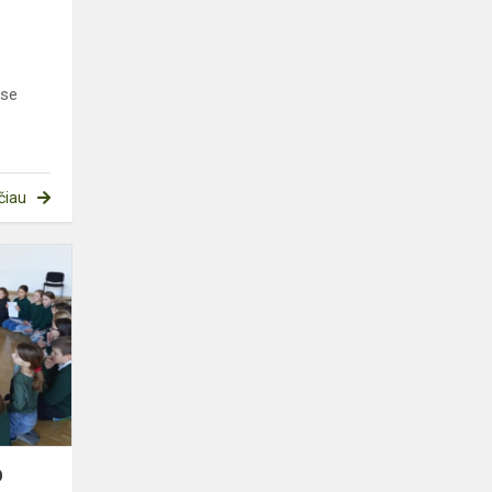
ose
čiau
TARPTAUTINĖS
GARSINIO
SKAITYMO
DIENOS
MINĖJIMAS
O