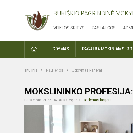
BUKIŠKIO PAGRINDINĖ MOK
VEIKLOS SRITYS
PASLAUGOS
ADMI
PRADŽIA
UGDYMAS
PAGALBA MOKINIAMS IR 
Titulinis
Naujienos
Ugdymas karjerai
MOKSLININKO PROFESIJA:
Paskelbta: 2026-04-30
Kategorija:
Ugdymas karjerai