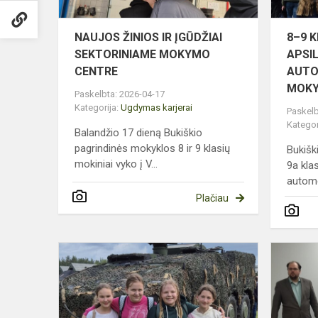
NAUJOS ŽINIOS IR ĮGŪDŽIAI
8–9 K
SEKTORINIAME MOKYMO
APSI
CENTRE
AUTO
MOKY
Paskelbta: 2026-04-17
Kategorija:
Ugdymas karjerai
Paskelb
Kategor
Balandžio 17 dieną Bukiškio
pagrindinės mokyklos 8 ir 9 klasių
Bukišk
mokiniai vyko į V...
9a klas
autome
Plačiau
PROFESINI
VEIKLINIM
INICIATYVA
„KRYPTIS
–