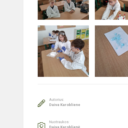
Autorius:
Daiva Karobliene
Nuotraukos:
Daiva Karoblienė