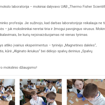
 mokslo laboratorija – mokiniai dalyvavo UAB „Thermo Fisher Scientif
ninko profesija. Jie sužinojo, kad darbas laboratorijoje reikalauja ne t
 – juk mokslininkai neretai tiria ir žmogui pavojingus virusus. Mokin
ikalavimais, be kurių neįsivaizduojamas nė vienas tyrimas.
atys atliko įvairius eksperimentus – tyrinėjo „Magnetines daleles“,
is, kūrė „Alginato ikriukus“ bei dėliojo spalvų derinius „Spalvų
kro mokslinio džiaugsmo!