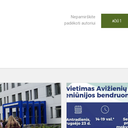
Nepamirškite
1
AČIŪ
padėkoti autoriui
8–
9
KLASIŲ
MOKINIŲ
AME
APSILANKYMAS
VILNIAUS
AUTOMECHANIKOS