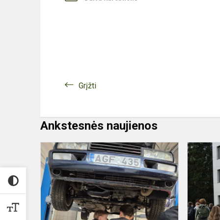
Grįžti
Ankstesnės naujienos
NAUJOS
ŽINIOS
IR
ĮGŪDŽIAI
SEKTORINI
MOKYMO
CENTRE