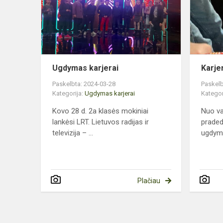
Ugdymas karjerai
Karje
Paskelbta: 2024-03-28
Paskelb
Kategorija:
Ugdymas karjerai
Kategor
Kovo 28 d. 2a klasės mokiniai
Nuo va
lankėsi LRT. Lietuvos radijas ir
praded
televizija – ...
ugdymas
Plačiau