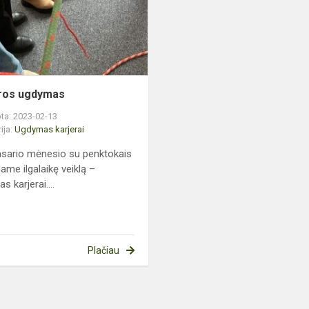
ros ugdymas
ta: 2023-02-13
ija:
Ugdymas karjerai
sario mėnesio su penktokais
ame ilgalaikę veiklą –
 karjerai....
Plačiau