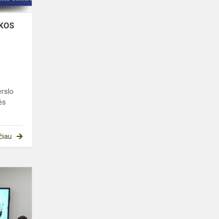
IKOS
erslo
ės
čiau
Paskaita
apie
savanorystę