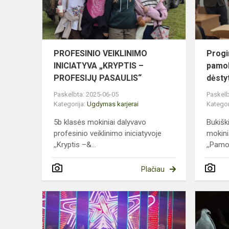
PROFESIJŲ
PASAU...
PROFESINIO VEIKLINIMO
Progi
INICIATYVA „KRYPTIS –
pamok
PROFESIJŲ PASAULIS“
dėsty
Paskelbta: 2025-06-05
Paskelb
Kategorija:
Ugdymas karjerai
Kategor
5b klasės mokiniai dalyvavo
Bukišk
profesinio veiklinimo iniciatyvoje
mokini
,,Kryptis –&...
,,Pamok
Plačiau
Ugdymas
karjerai