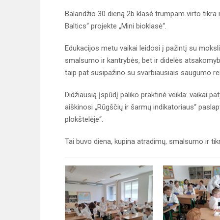
Balandžio 30 dieną 2b klasė trumpam virto tikra
Baltics“ projekte „Mini bioklasė“.
Edukacijos metu vaikai leidosi į pažintį su moksli
smalsumo ir kantrybės, bet ir didelės atsakomybės
taip pat susipažino su svarbiausiais saugumo re
Didžiausią įspūdį paliko praktinė veikla: vaikai p
aiškinosi „Rūgščių ir šarmų indikatoriaus“ paslapt
plokštelėje“.
Tai buvo diena, kupina atradimų, smalsumo ir ti