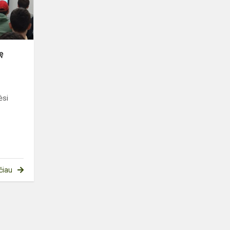
ę
ėsi
čiau