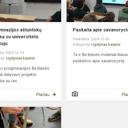
dėstytoju
mnazijos aštuntokų
Paskaita apie savanoryst
a su universiteto
Paskelbta: 2024-12-09
toju
Kategorija:
Ugdymas karjerai
ta: 2024-12-19
7a ir 8a klasės mokiniai klaus
ija:
Ugdymas karjerai
paskaitos apie savanorystę.
io progimnazijos 8a klasės
ai dalyvavo projekte
a su uni...
Plačiau
Pla
Karjeros
ugdymas