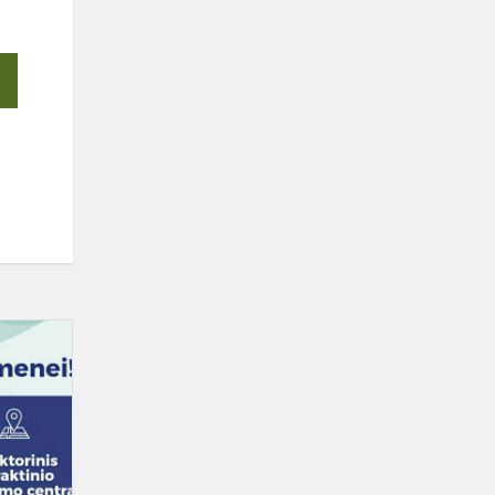
VILNIAUS
AUTOMECHANIKOS
IR
VERSLO
MOKYKLOS
KVIETIMAS!