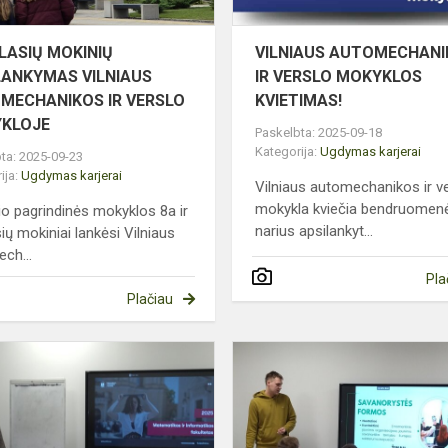
IR...
LASIŲ MOKINIŲ
VILNIAUS AUTOMECHAN
LANKYMAS VILNIAUS
IR VERSLO MOKYKLOS
MECHANIKOS IR VERSLO
KVIETIMAS!
KLOJE
Paskelbta: 2025-09-18
Kategorija:
Ugdymas karjerai
ta: 2025-09-23
ija:
Ugdymas karjerai
Vilniaus automechanikos ir v
mokykla kviečia bendruomen
io pagrindinės mokyklos 8a ir
narius apsilankyt...
ių mokiniai lankėsi Vilniaus
ch...
Pla
Plačiau
O
Progimnazijos
O
aštuntokų
pamoka
su
universiteto