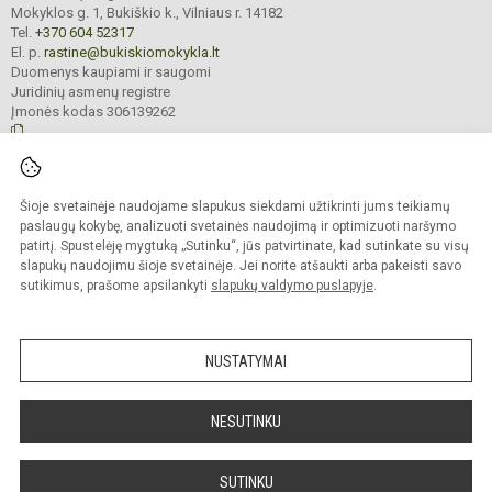
Mokyklos g. 1, Bukiškio k., Vilniaus r. 14182
Tel.
+370 604 52317
El. p.
rastine@bukiskiomokykla.lt
Duomenys kaupiami ir saugomi
Juridinių asmenų registre
Įmonės kodas 306139262
© 2023. Bukiškio pagrindinė mokykla. Visos teisės saugomos.
Šioje svetainėje naudojame slapukus siekdami užtikrinti jums teikiamų
Kopijuoti turinį be raštiško Bukiškio pagrindinės mokyklos administracijos
sutikimo griežtai draudžiama.
paslaugų kokybę, analizuoti svetainės naudojimą ir optimizuoti naršymo
patirtį. Spustelėję mygtuką „Sutinku“, jūs patvirtinate, kad sutinkate su visų
Prieinamumo paraiška
Slapukų valdymas
slapukų naudojimu šioje svetainėje. Jei norite atšaukti arba pakeisti savo
sutikimus, prašome apsilankyti
slapukų valdymo puslapyje
.
Sumanus būdas atnaujinti
mokyklos interneto
svetainę
NUSTATYMAI
NESUTINKU
SUTINKU