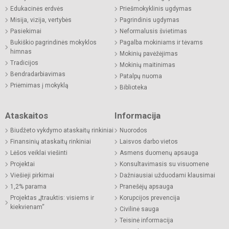
Edukacinės erdvės
Priešmokyklinis ugdymas
Misija, vizija, vertybės
Pagrindinis ugdymas
Pasiekimai
Neformalusis švietimas
Bukiškio pagrindinės mokyklos
Pagalba mokiniams ir tėvams
himnas
Mokinių pavėžėjimas
Tradicijos
Mokinių maitinimas
Bendradarbiavimas
Patalpų nuoma
Priėmimas į mokyklą
Biblioteka
Ataskaitos
Informacija
Biudžeto vykdymo ataskaitų rinkiniai
Nuorodos
Finansinių ataskaitų rinkiniai
Laisvos darbo vietos
Lėšos veiklai viešinti
Asmens duomenų apsauga
Projektai
Konsultavimasis su visuomene
Viešieji pirkimai
Dažniausiai užduodami klausimai
1,2% parama
Pranešėjų apsauga
Projektas „Įtrauktis: visiems ir
Korupcijos prevencija
kiekvienam“
Civilinė sauga
Teisinė informacija