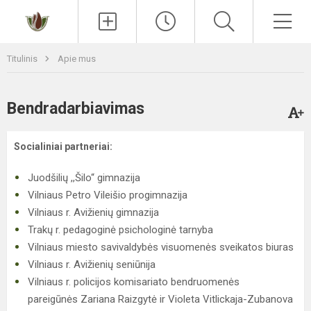
Paieška
Men
Titulinis
Apie mus
Bendradarbiavimas
Socialiniai partneriai:
Juodšilių ,,Šilo“ gimnazija
Vilniaus Petro Vileišio progimnazija
Vilniaus r. Avižienių gimnazija
Trakų r. pedagoginė psichologinė tarnyba
Vilniaus miesto savivaldybės visuomenės sveikatos biuras
Vilniaus r. Avižienių seniūnija
Vilniaus r. policijos komisariato bendruomenės
pareigūnės Zariana Raizgytė ir Violeta Vitlickaja-Zubanova