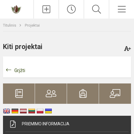
Paieška
Men
Titulinis
Projektai
Kiti projektai
Grįžti
PRIĖMIMO INFORMACIJA