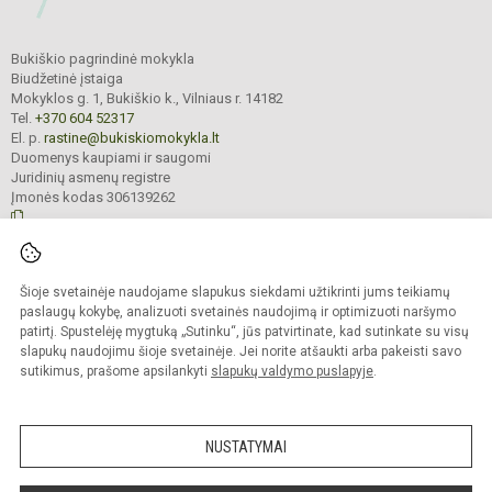
Bukiškio pagrindinė mokykla
Biudžetinė įstaiga
Mokyklos g. 1, Bukiškio k., Vilniaus r. 14182
Tel.
+370 604 52317
El. p.
rastine@bukiskiomokykla.lt
Duomenys kaupiami ir saugomi
Juridinių asmenų registre
Įmonės kodas 306139262
© 2023. Bukiškio pagrindinė mokykla. Visos teisės saugomos.
Šioje svetainėje naudojame slapukus siekdami užtikrinti jums teikiamų
Kopijuoti turinį be raštiško Bukiškio pagrindinės mokyklos administracijos
sutikimo griežtai draudžiama.
paslaugų kokybę, analizuoti svetainės naudojimą ir optimizuoti naršymo
patirtį. Spustelėję mygtuką „Sutinku“, jūs patvirtinate, kad sutinkate su visų
Prieinamumo paraiška
Slapukų valdymas
slapukų naudojimu šioje svetainėje. Jei norite atšaukti arba pakeisti savo
sutikimus, prašome apsilankyti
slapukų valdymo puslapyje
.
Sumanus būdas atnaujinti
mokyklos interneto
svetainę
NUSTATYMAI