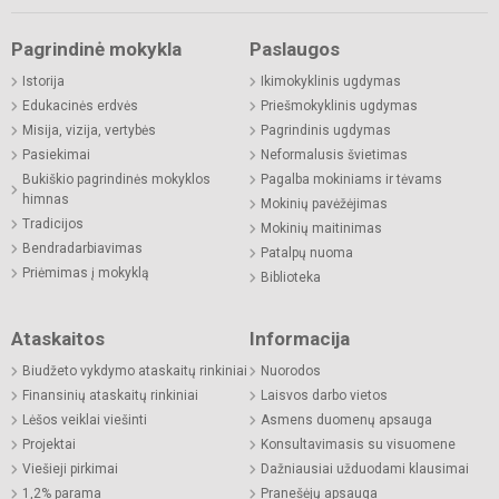
Pagrindinė mokykla
Paslaugos
Istorija
Ikimokyklinis ugdymas
Edukacinės erdvės
Priešmokyklinis ugdymas
Misija, vizija, vertybės
Pagrindinis ugdymas
Pasiekimai
Neformalusis švietimas
Bukiškio pagrindinės mokyklos
Pagalba mokiniams ir tėvams
himnas
Mokinių pavėžėjimas
Tradicijos
Mokinių maitinimas
Bendradarbiavimas
Patalpų nuoma
Priėmimas į mokyklą
Biblioteka
Ataskaitos
Informacija
Biudžeto vykdymo ataskaitų rinkiniai
Nuorodos
Finansinių ataskaitų rinkiniai
Laisvos darbo vietos
Lėšos veiklai viešinti
Asmens duomenų apsauga
Projektai
Konsultavimasis su visuomene
Viešieji pirkimai
Dažniausiai užduodami klausimai
1,2% parama
Pranešėjų apsauga