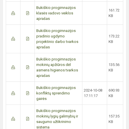
Bukiškio progimnazijos
161.72
klasės vadovo veiklos
KB
aprašas
Bukiškio progimnazijos
pradinio ugdymo
173.22
projektinio darbo tvarkos
KB
aprašas
Bukiškio progimnazijos
mokinių apžiūros dėl
135.56
asmens higienos tvarkos
KB
aprašas
Bukiškio progimnazijos
2024-10-08
690.93
konfliktų sprendimo
17:11:17
KB
gairės
Bukiškio progimnazijos
mokinių lygių galimybių ir
157.35
saugumo užtikrinimo
KB
sistema