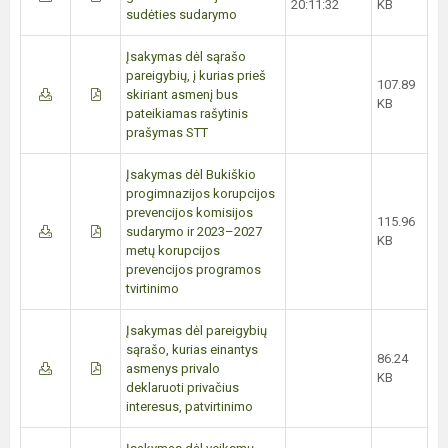
20:11:32
KB
sudėties sudarymo
Įsakymas dėl sąrašo
pareigybių, į kurias prieš
107.89
skiriant asmenį bus
KB
pateikiamas rašytinis
prašymas STT
Įsakymas dėl Bukiškio
progimnazijos korupcijos
prevencijos komisijos
115.96
sudarymo ir 2023–2027
KB
metų korupcijos
prevencijos programos
tvirtinimo
Įsakymas dėl pareigybių
sąrašo, kurias einantys
86.24
asmenys privalo
KB
deklaruoti privačius
interesus, patvirtinimo