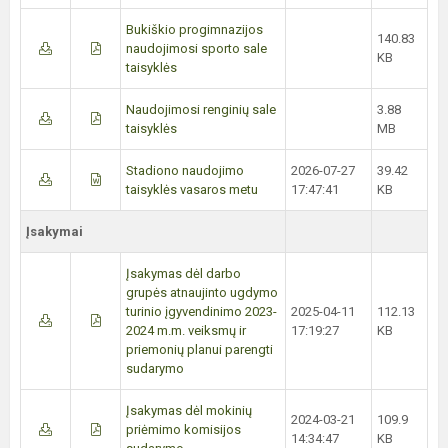
Bukiškio progimnazijos
140.83
naudojimosi sporto sale
KB
taisyklės
Naudojimosi renginių sale
3.88
taisyklės
MB
Stadiono naudojimo
2026-07-27
39.42
taisyklės vasaros metu
17:47:41
KB
Įsakymai
Įsakymas dėl darbo
grupės atnaujinto ugdymo
turinio įgyvendinimo 2023-
2025-04-11
112.13
2024 m.m. veiksmų ir
17:19:27
KB
priemonių planui parengti
sudarymo
Įsakymas dėl mokinių
2024-03-21
109.9
priėmimo komisijos
14:34:47
KB