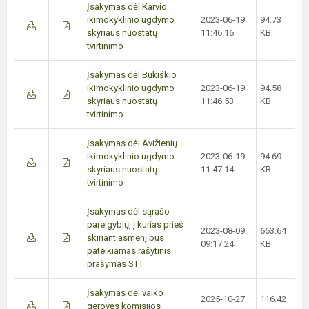
Įsakymas dėl Karvio
ikimokyklinio ugdymo
2023-06-19
94.73
skyriaus nuostatų
11:46:16
KB
tvirtinimo
Įsakymas dėl Bukiškio
ikimokyklinio ugdymo
2023-06-19
94.58
skyriaus nuostatų
11:46:53
KB
tvirtinimo
Įsakymas dėl Avižienių
ikimokyklinio ugdymo
2023-06-19
94.69
skyriaus nuostatų
11:47:14
KB
tvirtinimo
Įsakymas dėl sąrašo
pareigybių, į kurias prieš
2023-08-09
663.64
skiriant asmenį bus
09:17:24
KB
pateikiamas rašytinis
prašymas STT
Įsakymas dėl vaiko
2025-10-27
116.42
gerovės komisijos