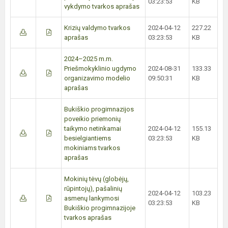
03:23:53
KB
vykdymo tvarkos aprašas
Krizių valdymo tvarkos
2024-04-12
227.22
aprašas
03:23:53
KB
2024–2025 m.m.
Priešmokyklinio ugdymo
2024-08-31
133.33
organizavimo modelio
09:50:31
KB
aprašas
Bukiškio progimnazijos
poveikio priemonių
taikymo netinkamai
2024-04-12
155.13
besielgiantiems
03:23:53
KB
mokiniams tvarkos
aprašas
Mokinių tėvų (globėjų,
rūpintojų), pašalinių
2024-04-12
103.23
asmenų lankymosi
03:23:53
KB
Bukiškio progimnazijoje
tvarkos aprašas