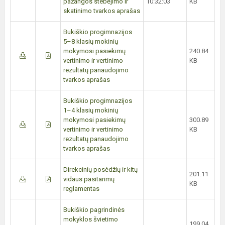
pažangos stebėjimo ir
10:32:03
KB
skatinimo tvarkos aprašas
Bukiškio progimnazijos
5–8 klasių mokinių
mokymosi pasiekimų
240.84
vertinimo ir vertinimo
KB
rezultatų panaudojimo
tvarkos aprašas
Bukiškio progimnazijos
1–4 klasių mokinių
mokymosi pasiekimų
300.89
vertinimo ir vertinimo
KB
rezultatų panaudojimo
tvarkos aprašas
Direkcinių posėdžių ir kitų
201.11
vidaus pasitarimų
KB
reglamentas
Bukiškio pagrindinės
mokyklos švietimo
199.04