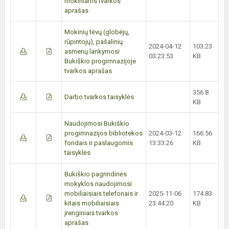
mokiniams tvarkos
aprašas
Mokinių tėvų (globėjų,
rūpintojų), pašalinių
2024-04-12
103.23
asmenų lankymosi
03:23:53
KB
Bukiškio progimnazijoje
tvarkos aprašas
356.8
Darbo tvarkos taisyklės
KB
Naudojimosi Bukiškio
progimnazijos bibliotekos
2024-03-12
166.56
fondais ir paslaugomis
13:33:26
KB
taisyklės
Bukiškio pagrindinės
mokyklos naudojimosi
mobiliaisiais telefonais ir
2025-11-06
174.83
kitais mobiliaisiais
23:44:20
KB
įrenginiais tvarkos
aprašas