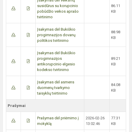
Įsakymas dėl veiksmų
susidūrus su korupcinio
86.11
pobūdžio veikos aprašo
KB
tvirtinimo
Įsakymas dėl Bukiškio
88.98
progimnazijos dovanų
KB
politikos tvirtinimo
Įsakymas dėl Bukiškio
progimnazijos
89.21
antikorupcinio elgesio
KB
kodekso tvirtinimo
Įsakymas dėl asmens
84.08
duomenų tvarkymo
KB
taisyklių tvirtinimo
Prašymai
Prašymas dėl priėmimo į
2026-02-26
77.31
mokyklą
13:02:46
KB