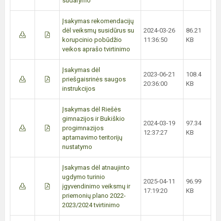
sudarymo
Įsakymas rekomendacijų
dėl veiksmų susidūrus su
2024-03-26
86.21
korupcinio pobūdžio
11:36:50
KB
veikos aprašo tvirtinimo
Įsakymas dėl
2023-06-21
108.4
priešgaisrinės saugos
20:36:00
KB
instrukcijos
Įsakymas dėl Riešės
gimnazijos ir Bukiškio
2024-03-19
97.34
progimnazijos
12:37:27
KB
aptarnavimo teritorijų
nustatymo
Įsakymas dėl atnaujinto
ugdymo turinio
2025-04-11
96.99
įgyvendinimo veiksmų ir
17:19:20
KB
priemonių plano 2022-
2023/2024 tvirtinimo