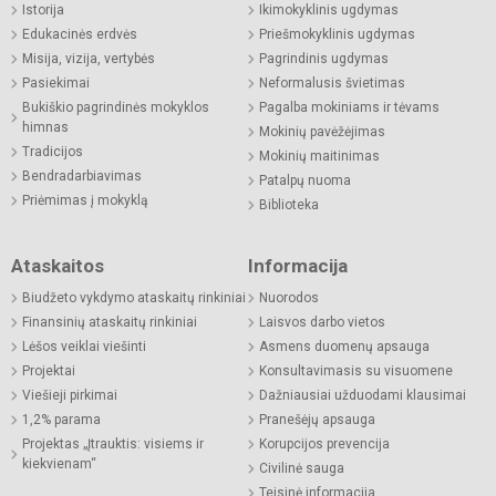
Istorija
Ikimokyklinis ugdymas
Edukacinės erdvės
Priešmokyklinis ugdymas
Misija, vizija, vertybės
Pagrindinis ugdymas
Pasiekimai
Neformalusis švietimas
Bukiškio pagrindinės mokyklos
Pagalba mokiniams ir tėvams
himnas
Mokinių pavėžėjimas
Tradicijos
Mokinių maitinimas
Bendradarbiavimas
Patalpų nuoma
Priėmimas į mokyklą
Biblioteka
Ataskaitos
Informacija
Biudžeto vykdymo ataskaitų rinkiniai
Nuorodos
Finansinių ataskaitų rinkiniai
Laisvos darbo vietos
Lėšos veiklai viešinti
Asmens duomenų apsauga
Projektai
Konsultavimasis su visuomene
Viešieji pirkimai
Dažniausiai užduodami klausimai
1,2% parama
Pranešėjų apsauga
Projektas „Įtrauktis: visiems ir
Korupcijos prevencija
kiekvienam“
Civilinė sauga
Teisinė informacija