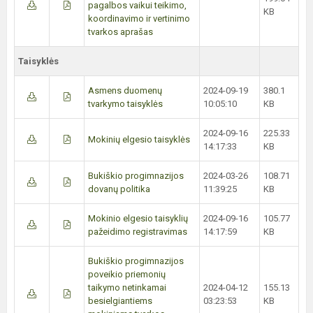
pagalbos vaikui teikimo,
KB
koordinavimo ir vertinimo
tvarkos aprašas
Taisyklės
Asmens duomenų
2024-09-19
380.1
tvarkymo taisyklės
10:05:10
KB
2024-09-16
225.33
Mokinių elgesio taisyklės
14:17:33
KB
Bukiškio progimnazijos
2024-03-26
108.71
dovanų politika
11:39:25
KB
Mokinio elgesio taisyklių
2024-09-16
105.77
pažeidimo registravimas
14:17:59
KB
Bukiškio progimnazijos
poveikio priemonių
taikymo netinkamai
2024-04-12
155.13
besielgiantiems
03:23:53
KB