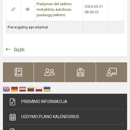
Prašymas dėl vežimo
2024-05-31
mokykliniu autobusu
08:38:55
paslaugų teikimo
Pareigybių aprašymai
Grįžti
PRIĖMIMO INFORMACIJA
UGDYMO PLANO KALENDORIUS