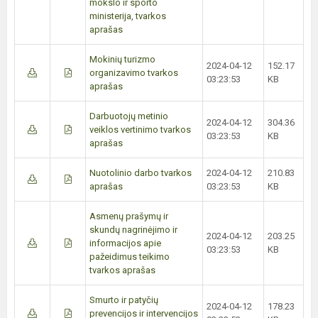
mokslo ir sporto
ministerija, tvarkos
aprašas
Mokinių turizmo
2024-04-12
152.17
organizavimo tvarkos
03:23:53
KB
aprašas
Darbuotojų metinio
2024-04-12
304.36
veiklos vertinimo tvarkos
03:23:53
KB
aprašas
Nuotolinio darbo tvarkos
2024-04-12
210.83
aprašas
03:23:53
KB
Asmenų prašymų ir
skundų nagrinėjimo ir
2024-04-12
203.25
informacijos apie
03:23:53
KB
pažeidimus teikimo
tvarkos aprašas
Smurto ir patyčių
2024-04-12
178.23
prevencijos ir intervencijos