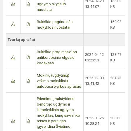
2024-07-23
166.03
ugdymo skyriaus
13:44:07
KB
nuostatai
Bukiškio pagrindinės
169.92
mokyklos nuostatai
KB
Tvarkų aprašai
Bukiškio progimnazijos
2024-04-12
128.47
antikorupcinio elgesio
03:23:53
KB
kodeksas
Mokinių (ugdytinių)
2025-12-09
281.73
vežimo mokykliniu
13:41:42
KB
autobusu tvarkos aprašas
Priėmimo į valstybines
bendrojo ugdymo ir
ikimokyklinio ugdymo
mokyklas, kurių savininko
2025-03-26
208.88
teises ir pareigas
10:28:24
KB
įgyvendina Švietimo,