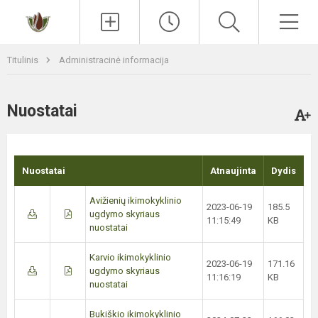
Paieška
Men
Titulinis
Administracinė informacija
Nuostatai
Nuostatai
Atnaujinta
Dydis
Avižienių ikimokyklinio
2023-06-19
185.5
ugdymo skyriaus
11:15:49
KB
nuostatai
Karvio ikimokyklinio
2023-06-19
171.16
ugdymo skyriaus
11:16:19
KB
nuostatai
Bukiškio ikimokyklinio