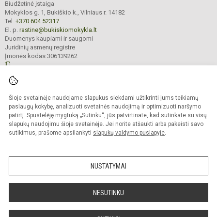
Biudžetinė įstaiga
Mokyklos g. 1, Bukiškio k., Vilniaus r. 14182
Tel.
+370 604 52317
El. p.
rastine@bukiskiomokykla.lt
Duomenys kaupiami ir saugomi
Juridinių asmenų registre
Įmonės kodas 306139262
© 2023. Bukiškio pagrindinė mokykla. Visos teisės saugomos.
Šioje svetainėje naudojame slapukus siekdami užtikrinti jums teikiamų
Kopijuoti turinį be raštiško Bukiškio pagrindinės mokyklos administracijos
sutikimo griežtai draudžiama.
paslaugų kokybę, analizuoti svetainės naudojimą ir optimizuoti naršymo
patirtį. Spustelėję mygtuką „Sutinku“, jūs patvirtinate, kad sutinkate su visų
Prieinamumo paraiška
Slapukų valdymas
slapukų naudojimu šioje svetainėje. Jei norite atšaukti arba pakeisti savo
sutikimus, prašome apsilankyti
slapukų valdymo puslapyje
.
Sumanus būdas atnaujinti
mokyklos interneto
svetainę
NUSTATYMAI
NESUTINKU