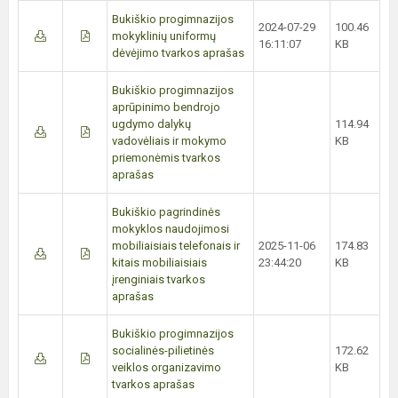
Bukiškio progimnazijos
2024-07-29
100.46
mokyklinių uniformų
16:11:07
KB
dėvėjimo tvarkos aprašas
Bukiškio progimnazijos
aprūpinimo bendrojo
ugdymo dalykų
114.94
vadovėliais ir mokymo
KB
priemonėmis tvarkos
aprašas
Bukiškio pagrindinės
mokyklos naudojimosi
mobiliaisiais telefonais ir
2025-11-06
174.83
kitais mobiliaisiais
23:44:20
KB
įrenginiais tvarkos
aprašas
Bukiškio progimnazijos
socialinės-pilietinės
172.62
veiklos organizavimo
KB
tvarkos aprašas