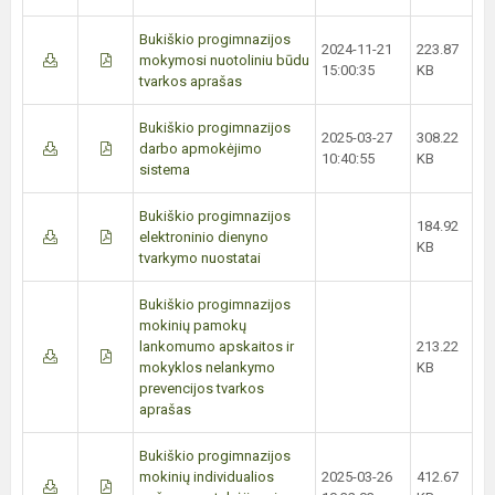
Bukiškio progimnazijos
2024-11-21
223.87
mokymosi nuotoliniu būdu
15:00:35
KB
tvarkos aprašas
Bukiškio progimnazijos
2025-03-27
308.22
darbo apmokėjimo
10:40:55
KB
sistema
Bukiškio progimnazijos
184.92
elektroninio dienyno
KB
tvarkymo nuostatai
Bukiškio progimnazijos
mokinių pamokų
lankomumo apskaitos ir
213.22
mokyklos nelankymo
KB
prevencijos tvarkos
aprašas
Bukiškio progimnazijos
mokinių individualios
2025-03-26
412.67