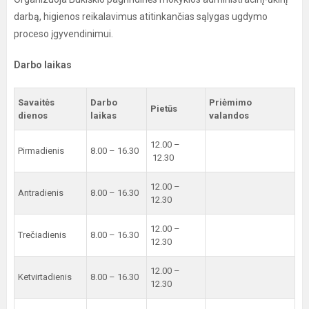
darbą, higienos reikalavimus atitinkančias sąlygas ugdymo
proceso įgyvendinimui.
Darbo laikas
Savaitės
Darbo
Priėmimo
Pietūs
dienos
laikas
valandos
12.00 –
Pirmadienis
8.00 – 16.30
12.30
12.00 –
Antradienis
8.00 – 16.30
12.30
12.00 –
Trečiadienis
8.00 – 16.30
12.30
12.00 –
Ketvirtadienis
8.00 – 16.30
12.30