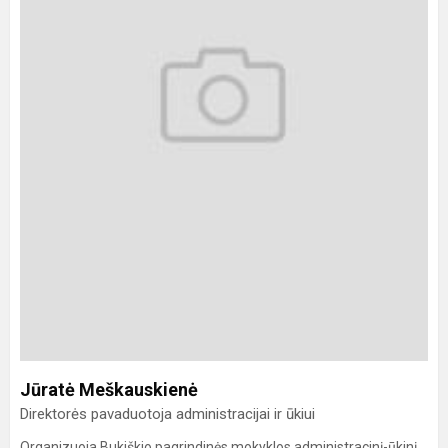
Jūratė Meškauskienė
Direktorės pavaduotoja administracijai ir ūkiui
Organizuoja Bukiškio pagrindinės mokyklos administracinį-ūkinį