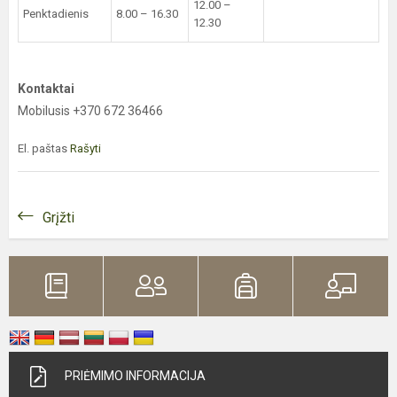
12.00 –
Penktadienis
8.00 – 16.30
12.30
Kontaktai
Mobilusis +370 672 36466
El. paštas
Rašyti
Grįžti
PRIĖMIMO INFORMACIJA