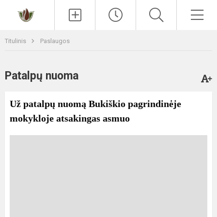
Paieška
Men
Titulinis
Paslaugos
Patalpų nuoma
Už patalpų nuomą Bukiškio pagrindinėje
mokykloje atsakingas asmuo