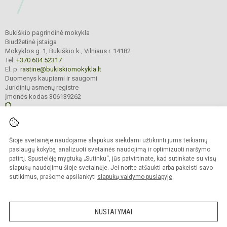
Bukiškio pagrindinė mokykla
Biudžetinė įstaiga
Mokyklos g. 1, Bukiškio k., Vilniaus r. 14182
Tel.
+370 604 52317
El. p.
rastine@bukiskiomokykla.lt
Duomenys kaupiami ir saugomi
Juridinių asmenų registre
Įmonės kodas 306139262
© 2023. Bukiškio pagrindinė mokykla. Visos teisės saugomos.
Šioje svetainėje naudojame slapukus siekdami užtikrinti jums teikiamų
Kopijuoti turinį be raštiško Bukiškio pagrindinės mokyklos administracijos
sutikimo griežtai draudžiama.
paslaugų kokybę, analizuoti svetainės naudojimą ir optimizuoti naršymo
patirtį. Spustelėję mygtuką „Sutinku“, jūs patvirtinate, kad sutinkate su visų
Prieinamumo paraiška
Slapukų valdymas
slapukų naudojimu šioje svetainėje. Jei norite atšaukti arba pakeisti savo
sutikimus, prašome apsilankyti
slapukų valdymo puslapyje
.
Sumanus būdas atnaujinti
mokyklos interneto
svetainę
NUSTATYMAI