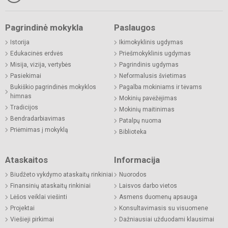
Pagrindinė mokykla
Paslaugos
Istorija
Ikimokyklinis ugdymas
Edukacinės erdvės
Priešmokyklinis ugdymas
Misija, vizija, vertybės
Pagrindinis ugdymas
Pasiekimai
Neformalusis švietimas
Bukiškio pagrindinės mokyklos
Pagalba mokiniams ir tėvams
himnas
Mokinių pavėžėjimas
Tradicijos
Mokinių maitinimas
Bendradarbiavimas
Patalpų nuoma
Priėmimas į mokyklą
Biblioteka
Ataskaitos
Informacija
Biudžeto vykdymo ataskaitų rinkiniai
Nuorodos
Finansinių ataskaitų rinkiniai
Laisvos darbo vietos
Lėšos veiklai viešinti
Asmens duomenų apsauga
Projektai
Konsultavimasis su visuomene
Viešieji pirkimai
Dažniausiai užduodami klausimai