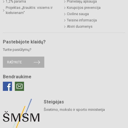
1,2% parama
Pranešėjų apsauga
Projektas „Įtrauktis: visiems ir
Korupcijos prevencija
kiekvienam“
Civilinė sauga
Teisinė informacija
Atviri duomenys
Pastebėjote klaidų?
Turite pasiūlymų?
RAŠYKITE
Bendraukime
Steigėjas
Švietimo, mokslo ir sporto ministerija