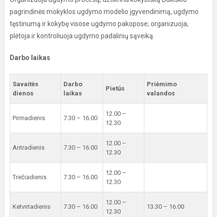
pagrindinės mokyklos ugdymo modelio įgyvendinimą, ugdymo
tęstinumą ir kokybę visose ugdymo pakopose; organizuoja,
plėtoja ir kontroliuoja ugdymo padalinių sąveiką.
Darbo laikas
Savaitės
Darbo
Priėmimo
Pietūs
dienos
laikas
valandos
12.00 –
Pirmadienis
7.30 – 16.00
12.30
12.00 –
Antradienis
7.30 – 16.00
12.30
12.00 –
Trečiadienis
7.30 – 16.00
12.30
12.00 –
Ketvirtadienis
7.30 – 16.00
13.30 – 16.00
12.30