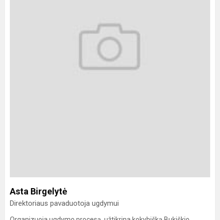
Asta Birgelytė
Direktoriaus pavaduotoja ugdymui
Organizuoja ugdymo procesą, užtikrina kokybišką Bukiškio