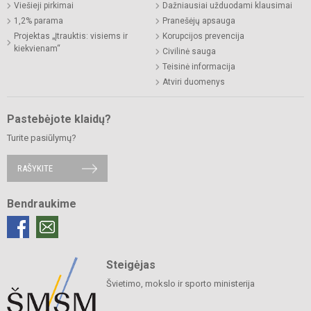
Viešieji pirkimai
Dažniausiai užduodami klausimai
1,2% parama
Pranešėjų apsauga
Projektas „Įtrauktis: visiems ir
Korupcijos prevencija
kiekvienam“
Civilinė sauga
Teisinė informacija
Atviri duomenys
Pastebėjote klaidų?
Turite pasiūlymų?
RAŠYKITE
Bendraukime
Steigėjas
Švietimo, mokslo ir sporto ministerija