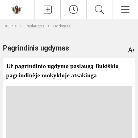
Paieška
Men
Titulinis
Paslaugos
Ugdymas
Pagrindinis ugdymas
Už pagrindinio ugdymo paslaugą Bukiškio
pagrindinėje mokykloje atsakinga