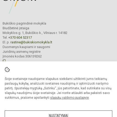
Bukiškio pagrindinė mokykla
Biudžetinė įstaiga
Mokyklos g. 1, Bukiškio k., Vilniaus r. 14182
Tel.
+370 604 52317
El. p.
rastine@bukiskiomokykla.lt
Duomenys kaupiami ir saugomi
Juridinių asmenų registre
Įmonės kodas 306139262
© 2023. Bukiškio pagrindinė mokykla. Visos teisės saugomos.
Šioje svetainėje naudojame slapukus siekdami užtikrinti jums teikiamų
Kopijuoti turinį be raštiško Bukiškio pagrindinės mokyklos administracijos
sutikimo griežtai draudžiama.
paslaugų kokybę, analizuoti svetainės naudojimą ir optimizuoti naršymo
patirtį. Spustelėję mygtuką „Sutinku“, jūs patvirtinate, kad sutinkate su visų
Prieinamumo paraiška
Slapukų valdymas
slapukų naudojimu šioje svetainėje. Jei norite atšaukti arba pakeisti savo
sutikimus, prašome apsilankyti
slapukų valdymo puslapyje
.
Sumanus būdas atnaujinti
mokyklos interneto
svetainę
NUSTATYMAI