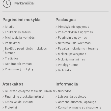
Tvarkaraščiai
Pagrindinė mokykla
Paslaugos
Istorija
Ikimokyklinis ugdymas
Edukacinės erdvės
Priešmokyklinis ugdymas
Misija, vizija, vertybės
Pagrindinis ugdymas
Pasiekimai
Neformalusis švietimas
Bukiškio pagrindinės mokyklos
Pagalba mokiniams ir tėvams
himnas
Mokinių pavėžėjimas
Tradicijos
Mokinių maitinimas
Bendradarbiavimas
Patalpų nuoma
Priėmimas į mokyklą
Biblioteka
Ataskaitos
Informacija
Biudžeto vykdymo ataskaitų rinkiniai
Nuorodos
Finansinių ataskaitų rinkiniai
Laisvos darbo vietos
Lėšos veiklai viešinti
Asmens duomenų apsauga
Projektai
Konsultavimasis su visuomene