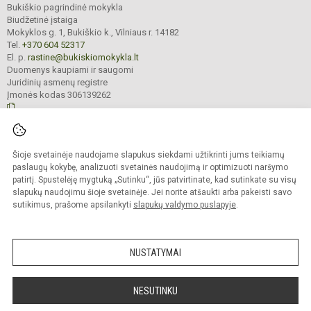
Bukiškio pagrindinė mokykla
Biudžetinė įstaiga
Mokyklos g. 1, Bukiškio k., Vilniaus r. 14182
Tel.
+370 604 52317
El. p.
rastine@bukiskiomokykla.lt
Duomenys kaupiami ir saugomi
Juridinių asmenų registre
Įmonės kodas 306139262
© 2023. Bukiškio pagrindinė mokykla. Visos teisės saugomos.
Šioje svetainėje naudojame slapukus siekdami užtikrinti jums teikiamų
Kopijuoti turinį be raštiško Bukiškio pagrindinės mokyklos administracijos
sutikimo griežtai draudžiama.
paslaugų kokybę, analizuoti svetainės naudojimą ir optimizuoti naršymo
patirtį. Spustelėję mygtuką „Sutinku“, jūs patvirtinate, kad sutinkate su visų
Prieinamumo paraiška
Slapukų valdymas
slapukų naudojimu šioje svetainėje. Jei norite atšaukti arba pakeisti savo
sutikimus, prašome apsilankyti
slapukų valdymo puslapyje
.
Sumanus būdas atnaujinti
mokyklos interneto
svetainę
NUSTATYMAI
NESUTINKU