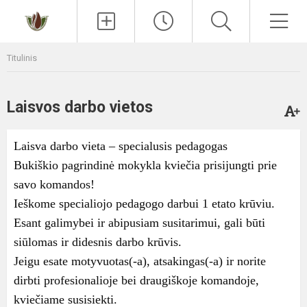
Paieška
Men
Titulinis
Laisvos darbo vietos
Laisva darbo vieta – specialusis pedagogas
Bukiškio pagrindinė mokykla kviečia prisijungti prie
savo komandos!
Ieškome specialiojo pedagogo darbui 1 etato krūviu.
Esant galimybei ir abipusiam susitarimui, gali būti
siūlomas ir didesnis darbo krūvis.
Jeigu esate motyvuotas(-a), atsakingas(-a) ir norite
dirbti profesionalioje bei draugiškoje komandoje,
kviečiame susisiekti.