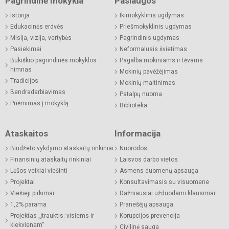
Pagrindinė mokykla
Paslaugos
Istorija
Ikimokyklinis ugdymas
Edukacinės erdvės
Priešmokyklinis ugdymas
Misija, vizija, vertybės
Pagrindinis ugdymas
Pasiekimai
Neformalusis švietimas
Bukiškio pagrindinės mokyklos
Pagalba mokiniams ir tėvams
himnas
Mokinių pavėžėjimas
Tradicijos
Mokinių maitinimas
Bendradarbiavimas
Patalpų nuoma
Priėmimas į mokyklą
Biblioteka
Ataskaitos
Informacija
Biudžeto vykdymo ataskaitų rinkiniai
Nuorodos
Finansinių ataskaitų rinkiniai
Laisvos darbo vietos
Lėšos veiklai viešinti
Asmens duomenų apsauga
Projektai
Konsultavimasis su visuomene
Viešieji pirkimai
Dažniausiai užduodami klausimai
1,2% parama
Pranešėjų apsauga
Projektas „Įtrauktis: visiems ir
Korupcijos prevencija
kiekvienam“
Civilinė sauga