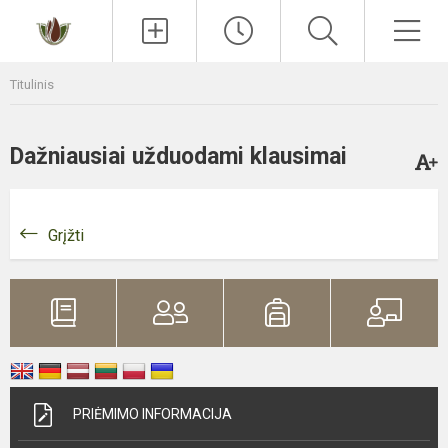
Paieška
Men
Titulinis
Dažniausiai užduodami klausimai
Grįžti
PRIĖMIMO INFORMACIJA