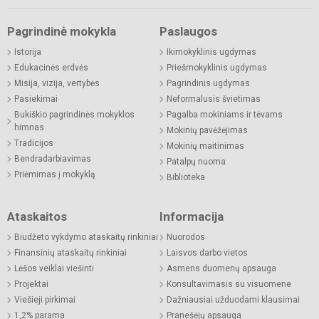
Pagrindinė mokykla
Paslaugos
Istorija
Ikimokyklinis ugdymas
Edukacinės erdvės
Priešmokyklinis ugdymas
Misija, vizija, vertybės
Pagrindinis ugdymas
Pasiekimai
Neformalusis švietimas
Bukiškio pagrindinės mokyklos
Pagalba mokiniams ir tėvams
himnas
Mokinių pavėžėjimas
Tradicijos
Mokinių maitinimas
Bendradarbiavimas
Patalpų nuoma
Priėmimas į mokyklą
Biblioteka
Ataskaitos
Informacija
Biudžeto vykdymo ataskaitų rinkiniai
Nuorodos
Finansinių ataskaitų rinkiniai
Laisvos darbo vietos
Lėšos veiklai viešinti
Asmens duomenų apsauga
Projektai
Konsultavimasis su visuomene
Viešieji pirkimai
Dažniausiai užduodami klausimai
1,2% parama
Pranešėjų apsauga