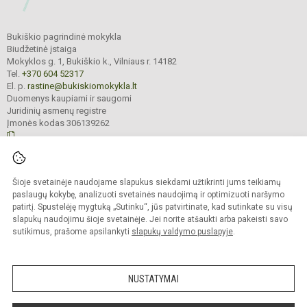
Bukiškio pagrindinė mokykla
Biudžetinė įstaiga
Mokyklos g. 1, Bukiškio k., Vilniaus r. 14182
Tel.
+370 604 52317
El. p.
rastine@bukiskiomokykla.lt
Duomenys kaupiami ir saugomi
Juridinių asmenų registre
Įmonės kodas 306139262
© 2023. Bukiškio pagrindinė mokykla. Visos teisės saugomos.
Šioje svetainėje naudojame slapukus siekdami užtikrinti jums teikiamų
Kopijuoti turinį be raštiško Bukiškio pagrindinės mokyklos administracijos
sutikimo griežtai draudžiama.
paslaugų kokybę, analizuoti svetainės naudojimą ir optimizuoti naršymo
patirtį. Spustelėję mygtuką „Sutinku“, jūs patvirtinate, kad sutinkate su visų
Prieinamumo paraiška
Slapukų valdymas
slapukų naudojimu šioje svetainėje. Jei norite atšaukti arba pakeisti savo
sutikimus, prašome apsilankyti
slapukų valdymo puslapyje
.
Sumanus būdas atnaujinti
mokyklos interneto
svetainę
NUSTATYMAI