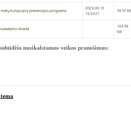
2025-03-10
 metų korupcijos prevencijos programa
99.97 K
16:34:27
164.58
 nustatymo išvada
KB
 pobūdžio nusikalstamos veikos pranešimus:
 tema