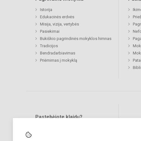
Istorija
Ikim
Edukacinės erdvės
Prie
Misija, vizija, vertybės
Pagr
Pasiekimai
Nefo
Bukiškio pagrindinės mokyklos himnas
Paga
Tradicijos
Moki
Bendradarbiavimas
Moki
Priėmimas į mokyklą
Pat
Bibl
Pastebėjote klaidų?
Bend
Turite pasiūlymų?
RAŠYKITE