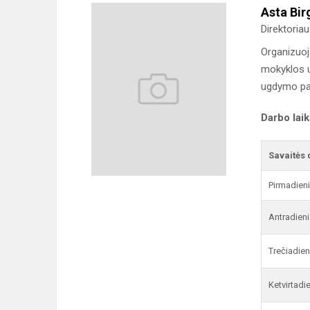
Asta Bir
Direktoria
Organizuoj
mokyklos 
ugdymo pak
Darbo lai
Savaitės 
Pirmadien
Antradieni
Trečiadien
Ketvirtadi