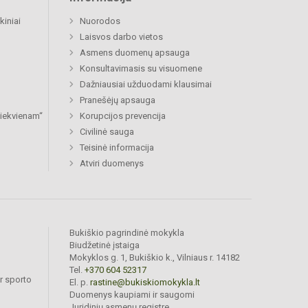
kiniai
Nuorodos
Laisvos darbo vietos
Asmens duomenų apsauga
Konsultavimasis su visuomene
Dažniausiai užduodami klausimai
Pranešėjų apsauga
 kiekvienam“
Korupcijos prevencija
Civilinė sauga
Teisinė informacija
Atviri duomenys
Bukiškio pagrindinė mokykla
Biudžetinė įstaiga
Mokyklos g. 1, Bukiškio k., Vilniaus r. 14182
Tel.
+370 604 52317
r sporto
El. p.
rastine@bukiskiomokykla.lt
Duomenys kaupiami ir saugomi
Juridinių asmenų registre