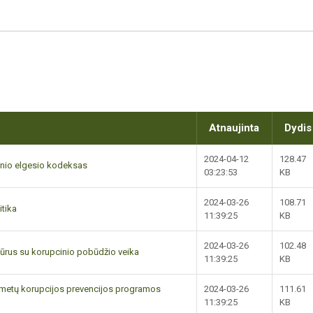
Atnaujinta
Dydis
2024-04-12
128.47
inio elgesio kodeksas
03:23:53
KB
2024-03-26
108.71
tika
11:39:25
KB
2024-03-26
102.48
ūrus su korupcinio pobūdžio veika
11:39:25
KB
 metų korupcijos prevencijos programos
2024-03-26
111.61
11:39:25
KB