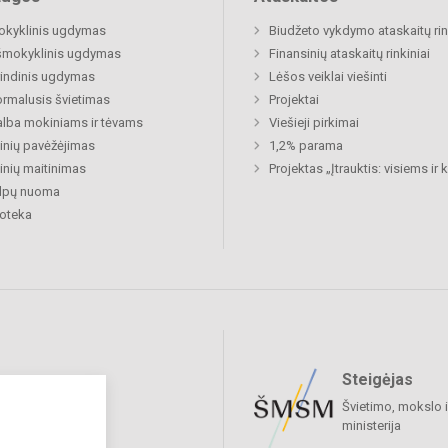
okyklinis ugdymas
Biudžeto vykdymo ataskaitų rin
šmokyklinis ugdymas
Finansinių ataskaitų rinkiniai
indinis ugdymas
Lėšos veiklai viešinti
rmalusis švietimas
Projektai
lba mokiniams ir tėvams
Viešieji pirkimai
nių pavėžėjimas
1,2% parama
nių maitinimas
Projektas „Įtrauktis: visiems ir
alpų nuoma
ioteka
Steigėjas
raukime
Švietimo, mokslo i
ministerija