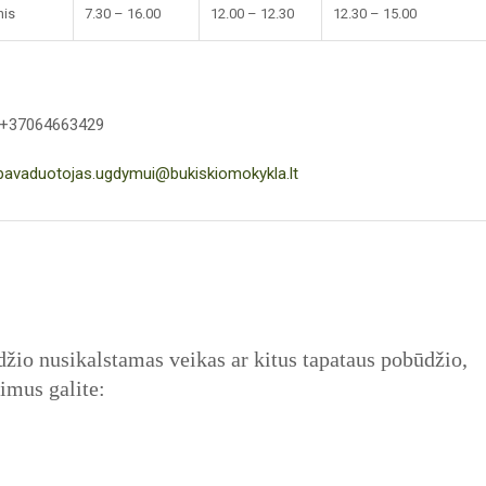
nis
7.30 – 16.00
12.00 – 12.30
12.30 – 15.00
 +37064663429
pavaduotojas.ugdymui@bukiskiomokykla.lt
žio nusikalstamas veikas ar kitus tapataus pobūdžio,
imus galite: