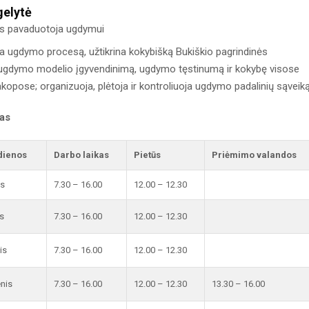
gelytė
us pavaduotoja ugdymui
a ugdymo procesą, užtikrina kokybišką Bukiškio pagrindinės
ugdymo modelio įgyvendinimą, ugdymo tęstinumą ir kokybę visose
opose; organizuoja, plėtoja ir kontroliuoja ugdymo padalinių sąveiką
kas
dienos
Darbo laikas
Pietūs
Priėmimo valandos
is
7.30 – 16.00
12.00 – 12.30
s
7.30 – 16.00
12.00 – 12.30
is
7.30 – 16.00
12.00 – 12.30
enis
7.30 – 16.00
12.00 – 12.30
13.30 – 16.00