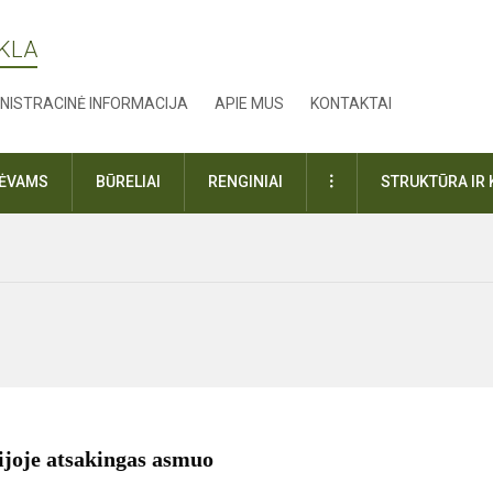
YKLA
NISTRACINĖ INFORMACIJA
APIE MUS
KONTAKTAI
DAUGIAU
TĖVAMS
BŪRELIAI
RENGINIAI
STRUKTŪRA IR 
ijoje atsakingas asmuo