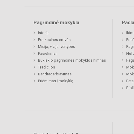
Pagrindinė mokykla
Pasl
Istorija
Ikim
Edukacinės erdvės
Prie
Misija, vizija, vertybės
Pagr
Pasiekimai
Nefo
Bukiškio pagrindinės mokyklos himnas
Paga
Tradicijos
Moki
Bendradarbiavimas
Moki
Priėmimas į mokyklą
Pat
Bibl