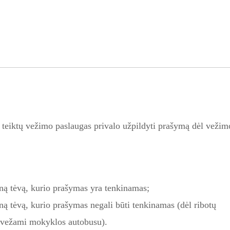
 teiktų vežimo paslaugas privalo užpildyti prašymą dėl vežim
ną tėvą, kurio prašymas yra tenkinamas;
ą tėvą, kurio prašymas negali būti tenkinamas (dėl ribotų
ti vežami mokyklos autobusu).