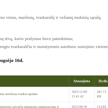
o vietas, maršrutą, tvarkaraštį ir vežamų mokinių sąrašą.
ną tėvą, kurio prašymas buvo patenkintas;
engtu tvarkaraščiu ir nustatytomis autobuso sustojimo vietom
ugsėjo 16d.
Atnaujinta
Dydis
2025-12-09
281.73
iu autobusu tvarkos aprašas
13:41:42
KB
pintojų), privačiu transportu organizavimo ir
2023-08-30
114.84