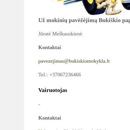
Už mokinių pavėžėjimą Bukiškio pag
Jūratė Meškauskienė
Kontaktai
pavezejimas@bukiskiomokykla.lt
Tel.: +37067236466
Vairuotojas
-
Kontaktai