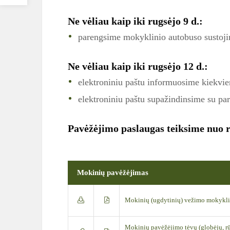
Ne vėliau kaip iki rugsėjo 9 d.:
parengsime mokyklinio autobuso sustojim
Ne vėliau kaip iki rugsėjo 12 d.:
elektroniniu paštu informuosime kiekvie
elektroniniu paštu supažindinsime su par
Pavėžėjimo paslaugas teiksime nuo r
Mokinių pavėžėjimas
Mokinių (ugdytinių) vežimo mokyklin
Mokinių pavėžėjimo tėvų (globėjų, rū