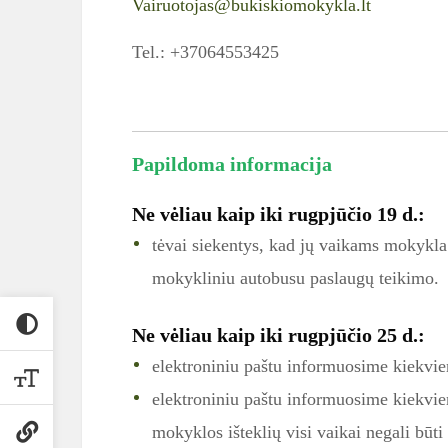
Vairuotojas@bukiskiomokykla.lt
Tel.: +37064553425
Papildoma informacija
Ne vėliau kaip iki rugpjūčio 19 d.:
tėvai siekentys, kad jų vaikams mokykla
mokykliniu autobusu paslaugų teikimo.
Ne vėliau kaip iki rugpjūčio 25 d.:
elektroniniu paštu informuosime kiekvie
elektroniniu paštu informuosime kiekvien
mokyklos išteklių visi vaikai negali bū