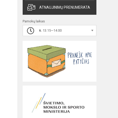
ATNAUJINIMŲ PRENUMERATA
Pamokų laikas
6.
13.15—14.00