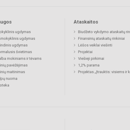
augos
Ataskaitos
okyklinis ugdymas
Biudžeto vykdymo ataskaitų rin
šmokyklinis ugdymas
Finansinių ataskaitų rinkiniai
indinis ugdymas
Lėšos veiklai viešinti
rmalusis švietimas
Projektai
lba mokiniams ir tėvams
Viešieji pirkimai
nių pavėžėjimas
1,2% parama
nių maitinimas
Projektas „Įtrauktis: visiems ir
alpų nuoma
ioteka