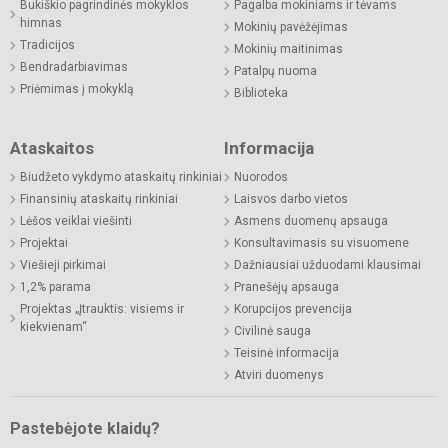
Bukiškio pagrindinės mokyklos
Pagalba mokiniams ir tėvams
himnas
Mokinių pavėžėjimas
Tradicijos
Mokinių maitinimas
Bendradarbiavimas
Patalpų nuoma
Priėmimas į mokyklą
Biblioteka
Ataskaitos
Informacija
Biudžeto vykdymo ataskaitų rinkiniai
Nuorodos
Finansinių ataskaitų rinkiniai
Laisvos darbo vietos
Lėšos veiklai viešinti
Asmens duomenų apsauga
Projektai
Konsultavimasis su visuomene
Viešieji pirkimai
Dažniausiai užduodami klausimai
1,2% parama
Pranešėjų apsauga
Projektas „Įtrauktis: visiems ir
Korupcijos prevencija
kiekvienam“
Civilinė sauga
Teisinė informacija
Atviri duomenys
Pastebėjote klaidų?