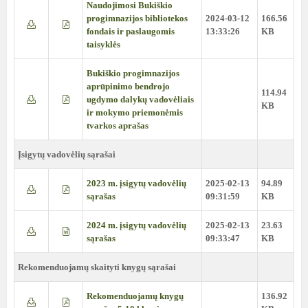
Naudojimosi Bukiškio
progimnazijos bibliotekos
2024-03-12
166.56
fondais ir paslaugomis
13:33:26
KB
taisyklės
Bukiškio progimnazijos
aprūpinimo bendrojo
114.94
ugdymo dalykų vadovėliais
KB
ir mokymo priemonėmis
tvarkos aprašas
Įsigytų vadovėlių sąrašai
2023 m. įsigytų vadovėlių
2025-02-13
94.89
sąrašas
09:31:59
KB
2024 m. įsigytų vadovėlių
2025-02-13
23.63
sąrašas
09:33:47
KB
Rekomenduojamų skaityti knygų sąrašai
Rekomenduojamų knygų
136.92