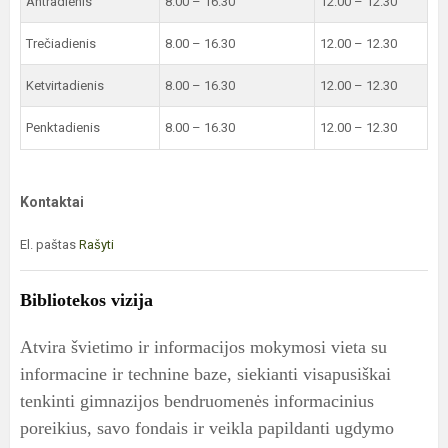
Antradienis
8.00 – 16.30
12.00 – 12.30
Trečiadienis
8.00 – 16.30
12.00 – 12.30
Ketvirtadienis
8.00 – 16.30
12.00 – 12.30
Penktadienis
8.00 – 16.30
12.00 – 12.30
Kontaktai
El. paštas
Rašyti
Bibliotekos vizija
Atvira švietimo ir informacijos mokymosi vieta su
informacine ir technine baze, siekianti visapusiškai
tenkinti gimnazijos bendruomenės informacinius
poreikius, savo fondais ir veikla papildanti ugdymo