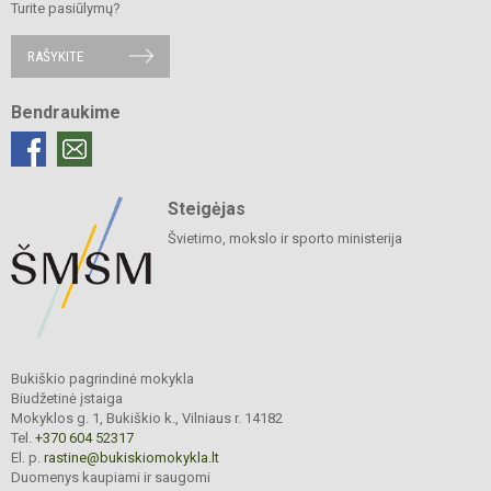
Turite pasiūlymų?
RAŠYKITE
Bendraukime
Steigėjas
Švietimo, mokslo ir sporto ministerija
Bukiškio pagrindinė mokykla
Biudžetinė įstaiga
Mokyklos g. 1, Bukiškio k., Vilniaus r. 14182
Tel.
+370 604 52317
El. p.
rastine@bukiskiomokykla.lt
Duomenys kaupiami ir saugomi