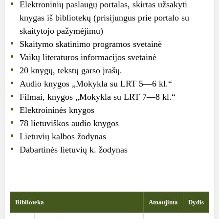
Elektroninių paslaugų portalas, skirtas užsakyti
knygas iš bibliotekų (prisijungus prie portalo su
skaitytojo pažymėjimu)
Skaitymo skatinimo programos svetainė
Vaikų literatūros informacijos svetainė
20 knygų, tekstų garso įrašų
.
Audio knygos „Mokykla su LRT 5—6 kl.“
Filmai, knygos „Mokykla su LRT 7—8 kl.“
Elektroininės knygos
78 lietuviškos audio knygos
Lietuvių kalbos žodynas
Dabartinės lietuvių k. žodynas
Biblioteka
Atnaujinta
Dydis