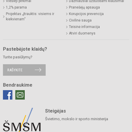
Viešieji pirkimai
Dažniausiai užduodami klausimai
1,2% parama
Pranešėjų apsauga
Projektas „Įtrauktis: visiems ir
Korupcijos prevencija
kiekvienam“
Civilinė sauga
Teisinė informacija
Atviri duomenys
Pastebėjote klaidų?
Turite pasiūlymų?
RAŠYKITE
Bendraukime
Steigėjas
Švietimo, mokslo ir sporto ministerija