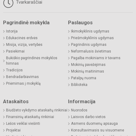
Tvarkaraščiai
Pagrindinė mokykla
Paslaugos
Istorija
Ikimokyklinis ugdymas
Edukacinės erdvės
Priešmokyklinis ugdymas
Misija, vizija, vertybės
Pagrindinis ugdymas
Pasiekimai
Neformalusis švietimas
Bukiškio pagrindinės mokyklos
Pagalba mokiniams ir tėvams
himnas
Mokinių pavėžėjimas
Tradicijos
Mokinių maitinimas
Bendradarbiavimas
Patalpų nuoma
Priėmimas į mokyklą
Biblioteka
Ataskaitos
Informacija
Biudžeto vykdymo ataskaitų rinkiniai
Nuorodos
Finansinių ataskaitų rinkiniai
Laisvos darbo vietos
Lėšos veiklai viešinti
Asmens duomenų apsauga
Projektai
Konsultavimasis su visuomene