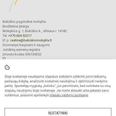
Bukiškio pagrindinė mokykla
Biudžetinė įstaiga
Mokyklos g. 1, Bukiškio k., Vilniaus r. 14182
Tel.
+370 604 52317
El. p.
rastine@bukiskiomokykla.lt
Duomenys kaupiami ir saugomi
Juridinių asmenų registre
Įmonės kodas 306139262
© 2023. Bukiškio pagrindinė mokykla. Visos teisės saugomos.
Šioje svetainėje naudojame slapukus siekdami užtikrinti jums teikiamų
Kopijuoti turinį be raštiško Bukiškio pagrindinės mokyklos administracijos
sutikimo griežtai draudžiama.
paslaugų kokybę, analizuoti svetainės naudojimą ir optimizuoti naršymo
patirtį. Spustelėję mygtuką „Sutinku“, jūs patvirtinate, kad sutinkate su visų
Prieinamumo paraiška
Slapukų valdymas
slapukų naudojimu šioje svetainėje. Jei norite atšaukti arba pakeisti savo
sutikimus, prašome apsilankyti
slapukų valdymo puslapyje
.
Sumanus būdas atnaujinti
mokyklos interneto
svetainę
NUSTATYMAI