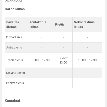
Psichologė
Darbo laikas
Savaitės
Kontaktinis
Nekontaktinis
Pietūs
dienos
laikas
laikas
Pirmadienis
-
-
-
Antradienis
-
-
-
12.30 –
Trečiadienis
8.00 – 12.30
13.00 – 17.30
13.00
Ketvirtadienis
-
-
-
Penktadienis
-
-
-
Kontaktai