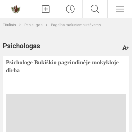
Paieška
Men
Titulinis
Paslaugos
Pagalba mokiniams ir tėvams
Psichologas
Psichologe Bukiškio pagrindinėje mokykloje
dirba