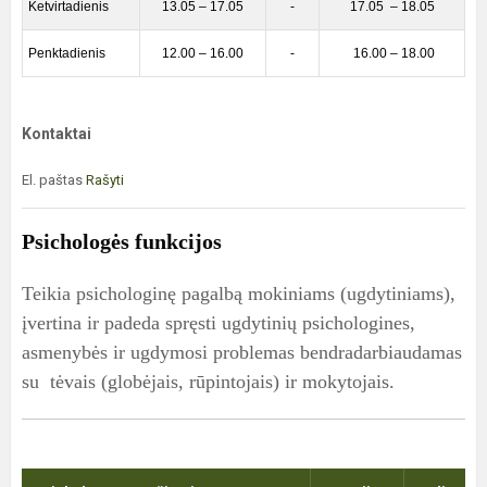
Ketvirtadienis
13.05 – 17.05
-
17.05 – 18.05
Penktadienis
12.00 – 16.00
-
16.00 – 18.00
Kontaktai
El. paštas
Rašyti
Psichologės funkcijos
Teikia psichologinę pagalbą mokiniams (ugdytiniams),
įvertina ir padeda spręsti ugdytinių psichologines,
asmenybės ir ugdymosi problemas bendradarbiaudamas
su tėvais (globėjais, rūpintojais) ir mokytojais.