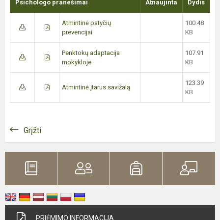
Psichologo pranešimai
Atnaujinta
Dydis
Atmintinė patyčių
100.48
prevencijai
KB
Penktokų adaptacija
107.91
mokykloje
KB
123.39
Atmintinė įtarus savižalą
KB
Grįžti
PRIĖMIMO INFORMACIJA