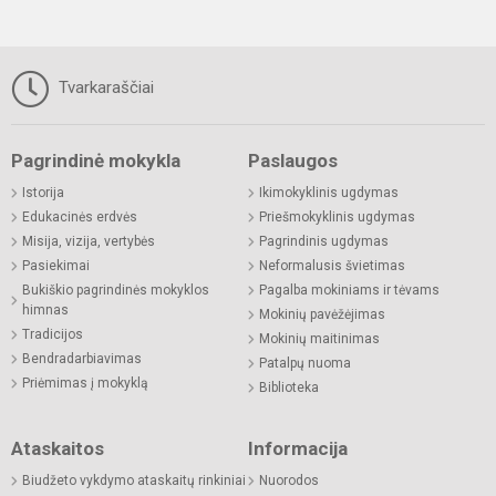
Tvarkaraščiai
Pagrindinė mokykla
Paslaugos
Istorija
Ikimokyklinis ugdymas
Edukacinės erdvės
Priešmokyklinis ugdymas
Misija, vizija, vertybės
Pagrindinis ugdymas
Pasiekimai
Neformalusis švietimas
Bukiškio pagrindinės mokyklos
Pagalba mokiniams ir tėvams
himnas
Mokinių pavėžėjimas
Tradicijos
Mokinių maitinimas
Bendradarbiavimas
Patalpų nuoma
Priėmimas į mokyklą
Biblioteka
Ataskaitos
Informacija
Biudžeto vykdymo ataskaitų rinkiniai
Nuorodos