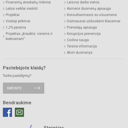
Finansinių ataskaitų rinkiniai
Laisvos darbo vietos
Lėšos veiklai viešinti
Asmens duomenų apsauga
Projektai
Konsultavimasis su visuomene
Viešieji pirkimai
Dažniausiai užduodami klausimai
1,2% parama
Pranešėjų apsauga
Projektas „Įtrauktis: visiems ir
Korupcijos prevencija
kiekvienam“
Civilinė sauga
Teisinė informacija
Atviri duomenys
Pastebėjote klaidų?
Turite pasiūlymų?
RAŠYKITE
Bendraukime
Steigėjas