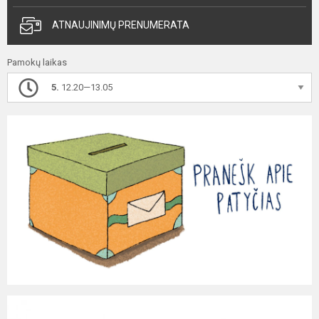
ATNAUJINIMŲ PRENUMERATA
Pamokų laikas
5.
12.20—13.05