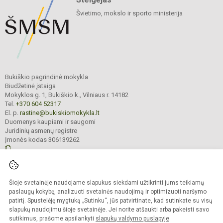
Švietimo, mokslo ir sporto ministerija
Bukiškio pagrindinė mokykla
Biudžetinė įstaiga
Mokyklos g. 1, Bukiškio k., Vilniaus r. 14182
Tel.
+370 604 52317
El. p.
rastine@bukiskiomokykla.lt
Duomenys kaupiami ir saugomi
Juridinių asmenų registre
Įmonės kodas 306139262
© 2023. Bukiškio pagrindinė mokykla. Visos teisės saugomos.
Šioje svetainėje naudojame slapukus siekdami užtikrinti jums teikiamų
Kopijuoti turinį be raštiško Bukiškio pagrindinės mokyklos administracijos
sutikimo griežtai draudžiama.
paslaugų kokybę, analizuoti svetainės naudojimą ir optimizuoti naršymo
patirtį. Spustelėję mygtuką „Sutinku“, jūs patvirtinate, kad sutinkate su visų
Prieinamumo paraiška
Slapukų valdymas
slapukų naudojimu šioje svetainėje. Jei norite atšaukti arba pakeisti savo
sutikimus, prašome apsilankyti
slapukų valdymo puslapyje
.
Sumanus būdas atnaujinti