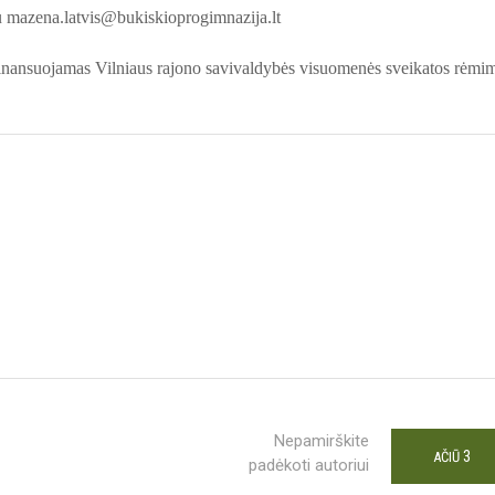
štu mazena.latvis@bukiskioprogimnazija.lt
inansuojamas Vilniaus rajono savivaldybės visuomenės sveikatos rėmi
Nepamirškite
3
AČIŪ
padėkoti autoriui