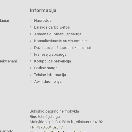
Informacija
kiniai
Nuorodos
Laisvos darbo vietos
Asmens duomenų apsauga
Konsultavimasis su visuomene
Dažniausiai užduodami klausimai
Pranešėjų apsauga
 kiekvienam“
Korupcijos prevencija
Civilinė sauga
Teisinė informacija
Atviri duomenys
Bukiškio pagrindinė mokykla
Biudžetinė įstaiga
Mokyklos g. 1, Bukiškio k., Vilniaus r. 14182
Tel.
+370 604 52317
r sporto