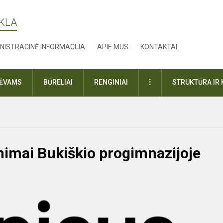
YKLA
NISTRACINĖ INFORMACIJA
APIE MUS
KONTAKTAI
DAUGIAU
TĖVAMS
BŪRELIAI
RENGINIAI
STRUKTŪRA IR 
ėmimai Bukiškio progimnazijoje