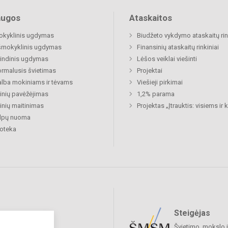
augos
Ataskaitos
okyklinis ugdymas
Biudžeto vykdymo ataskaitų rin
šmokyklinis ugdymas
Finansinių ataskaitų rinkiniai
indinis ugdymas
Lėšos veiklai viešinti
rmalusis švietimas
Projektai
lba mokiniams ir tėvams
Viešieji pirkimai
nių pavėžėjimas
1,2% parama
nių maitinimas
Projektas „Įtrauktis: visiems ir
alpų nuoma
ioteka
Steigėjas
raukime
Švietimo, mokslo i