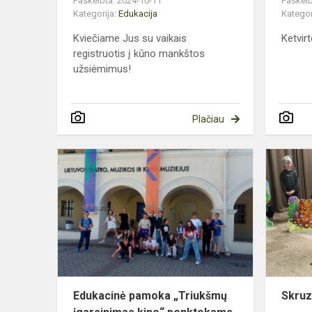
Paskelbta: 2024-10-11
Paskelb
Kategorija:
Edukacija
Kategor
Kviečiame Jus su vaikais
Ketvirt
registruotis į kūno mankštos
užsiėmimus!
Plačiau
Edukacinė
pamoka
„Triukšmų
įgarsinimas
kine“
penktokam
Edukacinė pamoka „Triukšmų
Skruz