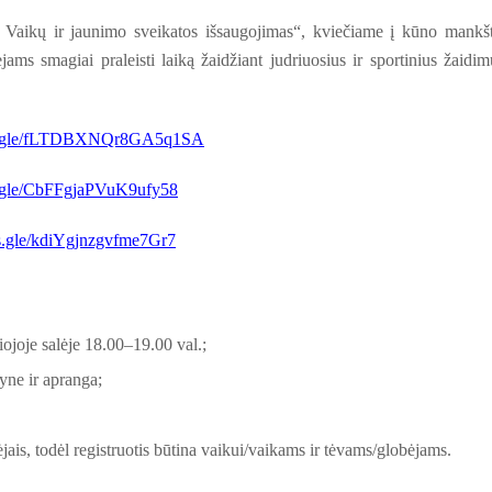
. Vaikų ir jaunimo sveikatos išsaugojimas“, kviečiame į kūno mankš
ms smagiai praleisti laiką žaidžiant judriuosius ir sportinius žaidim
rms.gle/fLTDBXNQr8GA5q1SA
ms.gle/CbFFgjaPVuK9ufy58
ms.gle/kdiYgjnzgvfme7Gr7
ojoje salėje 18.00–19.00 val.;
lyne ir apranga;
ėjais, todėl registruotis būtina vaikui/vaikams ir tėvams/globėjams.