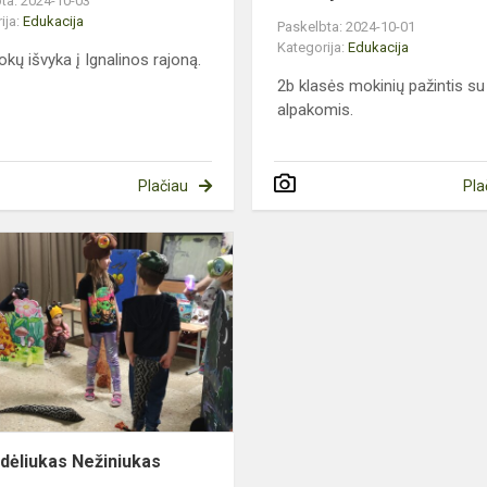
ta: 2024-10-03
ija:
Edukacija
Paskelbta: 2024-10-01
Kategorija:
Edukacija
okų išvyka į Ignalinos rajoną.
2b klasės mokinių pažintis su
alpakomis.
Plačiau
Pla
Skruzdėliukas
Nežiniukas
s
dėliukas Nežiniukas