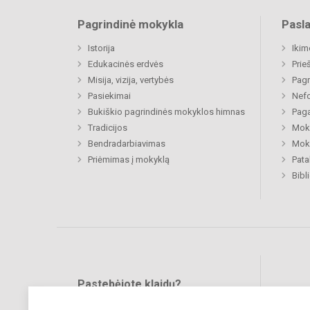
Pagrindinė mokykla
Pasl
Istorija
Ikim
Edukacinės erdvės
Prie
Misija, vizija, vertybės
Pagr
Pasiekimai
Nefo
Bukiškio pagrindinės mokyklos himnas
Paga
Tradicijos
Moki
Bendradarbiavimas
Moki
Priėmimas į mokyklą
Pat
Bibl
Pastebėjote klaidų?
Bend
Turite pasiūlymų?