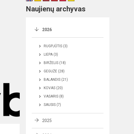
Naujienų archyvas
2026
RUGPJŪTIS (3)
LIEPA (3)
BIRŽELIS (18)
GEGUŽĖ (28)
BALANDIS (21)
KOVAS (20)
VASARIS (8)
SAUSIS (7)
2025