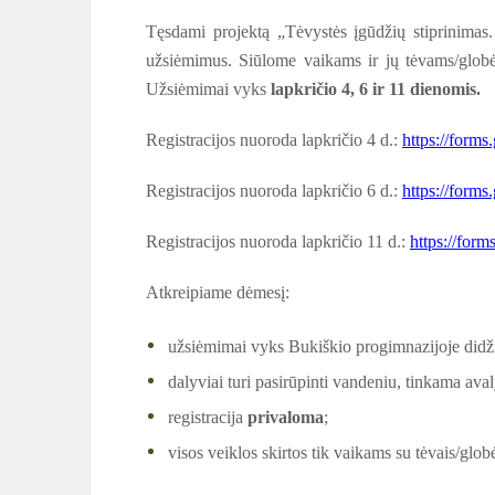
Tęsdami projektą „Tėvystės įgūdžių stiprinimas
užsiėmimus. Siūlome vaikams ir jų tėvams/globėja
Užsiėmimai vyks
lapkričio 4, 6 ir 11 dienomis.
Registracijos nuoroda lapkričio 4 d.:
https://fo
Registracijos nuoroda lapkričio 6 d.:
https://for
Registracijos nuoroda lapkričio 11 d.:
https://for
Atkreipiame dėmesį:
užsiėmimai vyks Bukiškio progimnazijoje didži
dalyviai turi pasirūpinti vandeniu, tinkama ava
registracija
privaloma
;
visos veiklos skirtos tik vaikams su tėvais/glob