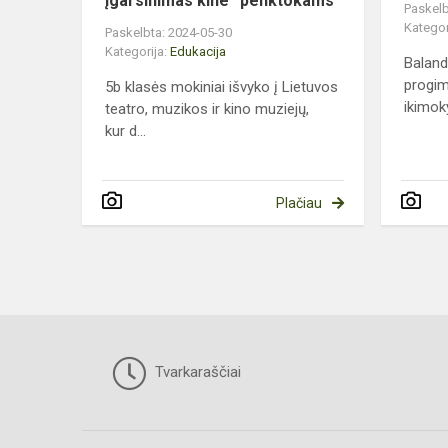
įgarsinimas kine“ penktokams
Paskelb
Kategor
Paskelbta: 2024-05-30
Kategorija:
Edukacija
Baland
progim
5b klasės mokiniai išvyko į Lietuvos
ikimoky
teatro, muzikos ir kino muziejų,
kur d...
Plačiau
Tvarkaraščiai