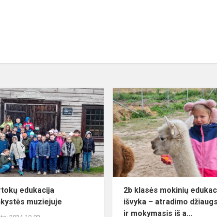
Ketvirtokų
edukacija
bitininkystės
oje
muziejuje
rtokų edukacija
2b klasės mokinių edukac
inkystės muziejuje
išvyka – atradimo džiau
ir mokymasis iš a...