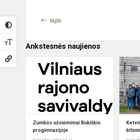
Grįžti
Ankstesnės naujienos
Zumbos
užsiėmimai
Bukiškio
progimnazij
Zumbos užsiėmimai Bukiškio
Ketvi
progimnazijoje
bitin