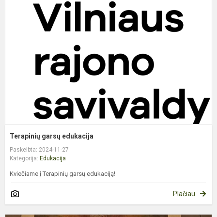
g
e
Terapinių garsų edukacija
Paskelbta: 2024-11-27
Kategorija:
Edukacija
Kviečiame į Terapinių garsų edukaciją!
Plačiau