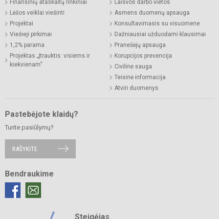
Finansinių ataskaitų rinkiniai
Laisvos darbo vietos
Lėšos veiklai viešinti
Asmens duomenų apsauga
Projektai
Konsultavimasis su visuomene
Viešieji pirkimai
Dažniausiai užduodami klausimai
1,2% parama
Pranešėjų apsauga
Projektas „Įtrauktis: visiems ir
Korupcijos prevencija
kiekvienam“
Civilinė sauga
Teisinė informacija
Atviri duomenys
Pastebėjote klaidų?
Turite pasiūlymų?
RAŠYKITE
Bendraukime
Steigėjas