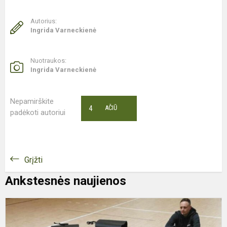
Autorius:
Ingrida Varneckienė
Nuotraukos:
Ingrida Varneckienė
Nepamirškite
4
AČIŪ
padėkoti autoriui
Grįžti
Ankstesnės naujienos
M
t