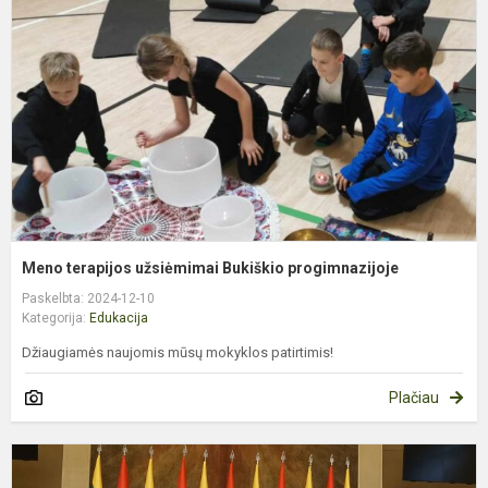
u
B
p
Meno terapijos užsiėmimai Bukiškio progimnazijoje
Paskelbta: 2024-12-10
Kategorija:
Edukacija
Džiaugiamės naujomis mūsų mokyklos patirtimis!
Plačiau
3
k