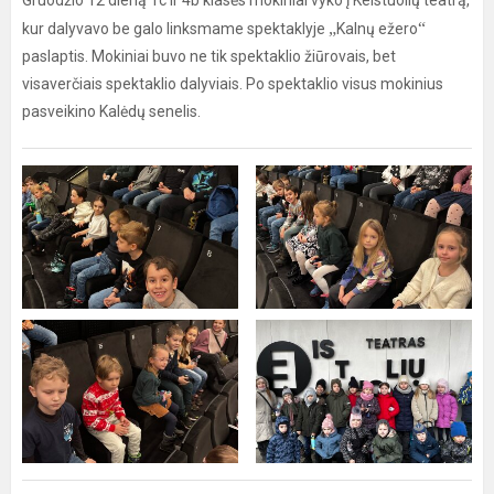
Gruodžio 12 dieną 1c ir 4b klasės mokiniai vyko į Keistuolių teatrą,
„
“
kur dalyvavo be galo linksmame spektaklyje
Kalnų ežero
paslaptis. Mokiniai buvo ne tik spektaklio žiūrovais, bet
visaverčiais spektaklio dalyviais. Po spektaklio visus mokinius
pasveikino Kalėdų senelis.