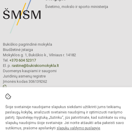
Švietimo, mokslo ir sporto ministerija
Bukiškio pagrindinė mokykla
Biudžetinė įstaiga
Mokyklos g. 1, Bukiškio k., Vilniaus r. 14182
Tel.
+370 604 52317
El. p.
rastine@bukiskiomokykla.lt
Duomenys kaupiami ir saugomi
Juridinių asmenų registre
Įmonės kodas 306139262
© 2023. Bukiškio pagrindinė mokykla. Visos teisės saugomos.
Šioje svetainėje naudojame slapukus siekdami užtikrinti jums teikiamų
Kopijuoti turinį be raštiško Bukiškio pagrindinės mokyklos administracijos
sutikimo griežtai draudžiama.
paslaugų kokybę, analizuoti svetainės naudojimą ir optimizuoti naršymo
patirtį. Spustelėję mygtuką „Sutinku“, jūs patvirtinate, kad sutinkate su visų
Prieinamumo paraiška
Slapukų valdymas
slapukų naudojimu šioje svetainėje. Jei norite atšaukti arba pakeisti savo
sutikimus, prašome apsilankyti
slapukų valdymo puslapyje
.
Sumanus būdas atnaujinti