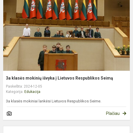
m
i
į
L
R
S
3a klasės mokinių išvyka į Lietuvos Respublikos Seimą
Paskelbta: 2024-12-05
Kategorija:
Edukacija
3a klasės mokiniai lankėsi Lietuvos Respublikos Seime.
Plačiau
T