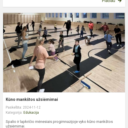
Plačiau
K
m
u
Kūno mankštos užsiėmimai
Paskelbta: 2024-11-12
Kategorija:
Edukacija
Spalio ir lapkričio mėnesiais progimnazijoje vyko kūno mankštos
užsiėmimai.