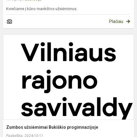
Kviečiame į kūno mankštos užsiėmimus.
Plačiau
Z
u
B
p
Zumbos užsiėmimai Bukiškio progimnazijoje
Paskelbta: 2024-10-11