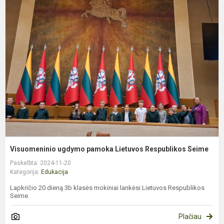
V
u
p
L
R
S
Visuomeninio ugdymo pamoka Lietuvos Respublikos Seime
Paskelbta: 2024-11-20
Kategorija:
Edukacija
Lapkričio 20 dieną 3b klasės mokiniai lankėsi Lietuvos Respublikos
Seime.
Plačiau