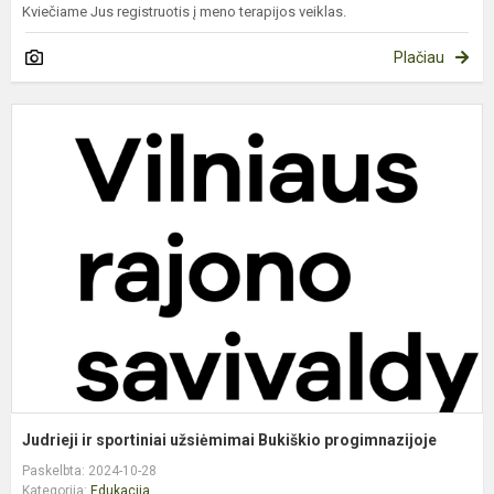
Kviečiame Jus registruotis į meno terapijos veiklas.
Plačiau
J
ir
s
u
B
p
Judrieji ir sportiniai užsiėmimai Bukiškio progimnazijoje
Paskelbta: 2024-10-28
Kategorija:
Edukacija