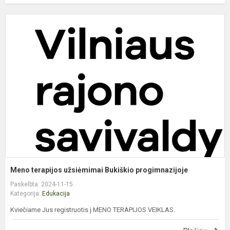
M
t
u
B
p
Meno terapijos užsiėmimai Bukiškio progimnazijoje
Paskelbta: 2024-11-15
Kategorija:
Edukacija
Kviečiame Jus registruotis į MENO TERAPIJOS VEIKLAS.