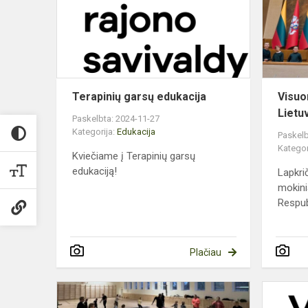
Terapinių garsų edukacija
Visu
Lietu
Paskelbta: 2024-11-27
Kategorija:
Edukacija
Paskelb
Kategor
Kviečiame į Terapinių garsų
edukaciją!
Lapkri
mokini
Respub
Plačiau
Kūno
mankštos