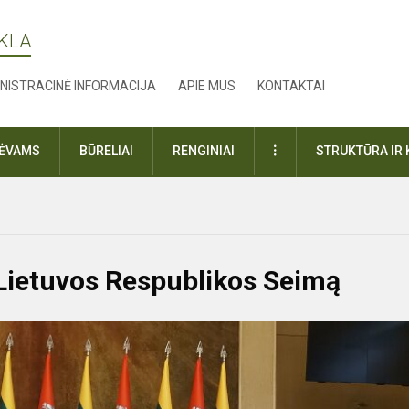
YKLA
NISTRACINĖ INFORMACIJA
APIE MUS
KONTAKTAI
DAUGIAU
TĖVAMS
BŪRELIAI
RENGINIAI
STRUKTŪRA IR 
 Lietuvos Respublikos Seimą