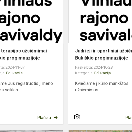
užsiėmimai
Bukiškio
progimnazijoje
terapijos užsiėmimai
Judrieji ir sportiniai užsi
kio progimnazijoje
Bukiškio progimnazijoje
ta: 2024-11-07
Paskelbta: 2024-10-28
ija:
Edukacija
Kategorija:
Edukacija
ame Jus registruotis į meno
Kviečiame į kūno mankštos
os veiklas.
užsiėmimus.
Plačiau
Pla