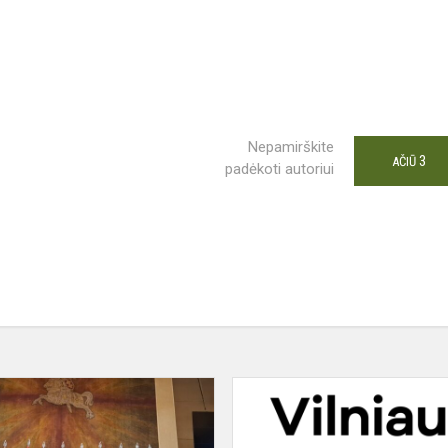
Nepamirškite
3
AČIŪ
padėkoti autoriui
Visuomeninio
ugdymo
pamoka