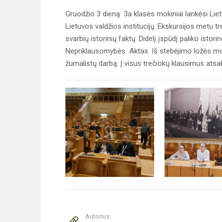
Gruodžio 3 dieną 3a klasės mokiniai lankėsi Liet
Lietuvos valdžios institucijų. Ekskursijos metu tre
svarbių istorinių faktų. Didelį įspūdį paliko isto
Nepriklausomybės Aktas. Iš stebėjimo ložės moki
žurnalistų darbą. Į visus trečiokų klausimus atsa
Autorius: