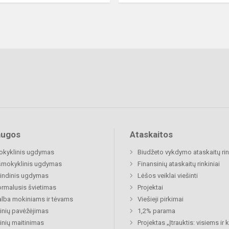
augos
Ataskaitos
okyklinis ugdymas
Biudžeto vykdymo ataskaitų rin
šmokyklinis ugdymas
Finansinių ataskaitų rinkiniai
indinis ugdymas
Lėšos veiklai viešinti
rmalusis švietimas
Projektai
lba mokiniams ir tėvams
Viešieji pirkimai
nių pavėžėjimas
1,2% parama
nių maitinimas
Projektas „Įtrauktis: visiems ir