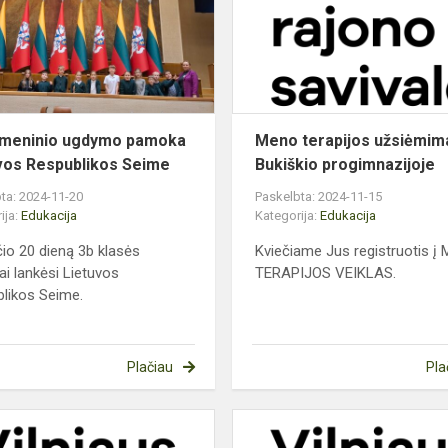
Lietuvos
Respublikos
Seime
omeninio ugdymo pamoka
Meno terapijos užsiėmim
vos Respublikos Seime
Bukiškio progimnazijoje
ta: 2024-11-20
Paskelbta: 2024-11-15
ija:
Edukacija
Kategorija:
Edukacija
čio 20 dieną 3b klasės
Kviečiame Jus registruotis į
ai lankėsi Lietuvos
TERAPIJOS VEIKLAS.
likos Seime.
Plačiau
Pla
Meno
terapijos