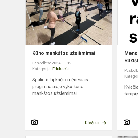
užsiėmimai
Kūno mankštos užsiėmimai
Meno 
Bukiš
Paskelbta: 2024-11-12
Kategorija:
Edukacija
Paskelb
Kategor
Spalio ir lapkričio mėnesiais
progimnazijoje vyko kūno
Kvieči
mankštos užsiėmimai.
terapij
Plačiau