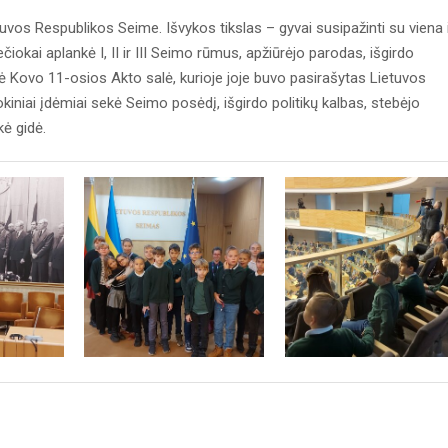
uvos Respublikos Seime. Išvykos tikslas – gyvai susipažinti su viena 
čiokai aplankė I, II ir III Seimo rūmus, apžiūrėjo parodas, išgirdo
rinė Kovo 11-osios Akto salė, kurioje joje buvo pasirašytas Lietuvos
niai įdėmiai sekė Seimo posėdį, išgirdo politikų kalbas, stebėjo
kė gidė.