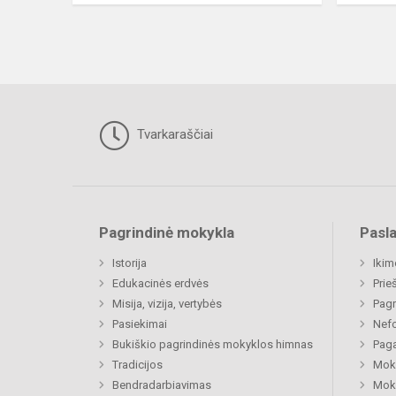
Tvarkaraščiai
Pagrindinė mokykla
Pasl
Istorija
Ikim
Edukacinės erdvės
Prie
Misija, vizija, vertybės
Pagr
Pasiekimai
Nefo
Bukiškio pagrindinės mokyklos himnas
Paga
Tradicijos
Moki
Bendradarbiavimas
Moki