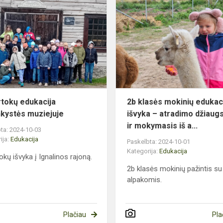
Ketvirtokų
edukacija
bitininkystės
oje
muziejuje
rtokų edukacija
2b klasės mokinių edukac
inkystės muziejuje
išvyka – atradimo džiau
ir mokymasis iš a...
ta: 2024-10-03
ija:
Edukacija
Paskelbta: 2024-10-01
Kategorija:
Edukacija
okų išvyka į Ignalinos rajoną.
2b klasės mokinių pažintis su
alpakomis.
Plačiau
Pla