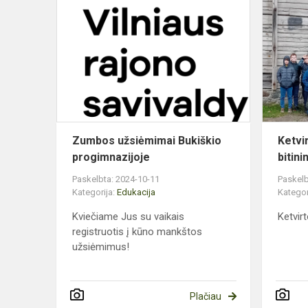
Zumbos
užsiėmimai
Bukiškio
progimnazij
Zumbos užsiėmimai Bukiškio
Ketvi
progimnazijoje
bitin
Paskelbta: 2024-10-11
Paskelb
Kategorija:
Edukacija
Kategor
Kviečiame Jus su vaikais
Ketvirt
registruotis į kūno mankštos
užsiėmimus!
Plačiau