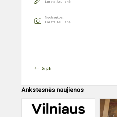
Loreta Arulienė
Nuotraukos:
Loreta Arulienė
Grįžti
Ankstesnės naujienos
Terapinių
garsų
edukacija