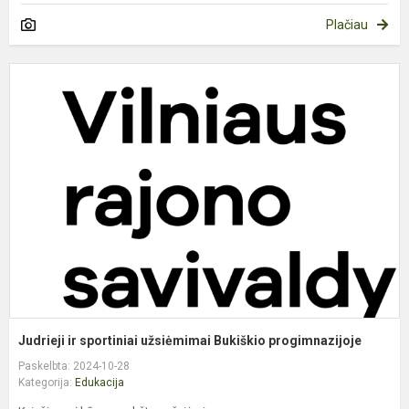
Plačiau
J
ir
s
u
B
p
Judrieji ir sportiniai užsiėmimai Bukiškio progimnazijoje
Paskelbta: 2024-10-28
Kategorija:
Edukacija