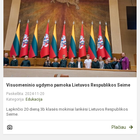
u
p
L
R
S
Visuomeninio ugdymo pamoka Lietuvos Respublikos Seime
Paskelbta: 2024-11-20
Kategorija:
Edukacija
Lapkričio 20 dieną 3b klasės mokiniai lankėsi Lietuvos Respublikos
Seime.
Plačiau