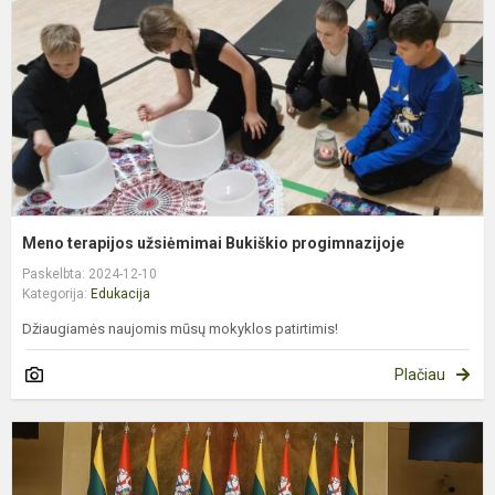
p
Meno terapijos užsiėmimai Bukiškio progimnazijoje
Paskelbta: 2024-12-10
Kategorija:
Edukacija
Džiaugiamės naujomis mūsų mokyklos patirtimis!
Plačiau
3
k
m