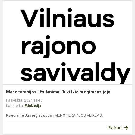
M
t
u
B
p
Meno terapijos užsiėmimai Bukiškio progimnazijoje
Paskelbta: 2024-11-15
Kategorija:
Edukacija
Kviečiame Jus registruotis į MENO TERAPIJOS VEIKLAS.
Plačiau