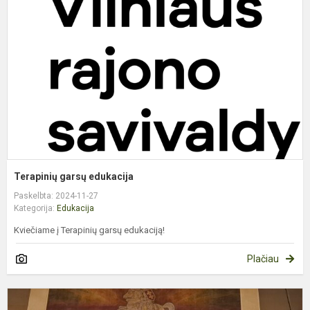
e
Terapinių garsų edukacija
Paskelbta: 2024-11-27
Kategorija:
Edukacija
Kviečiame į Terapinių garsų edukaciją!
Plačiau
V