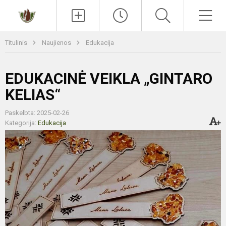
Paieška
Men
Titulinis
Naujienos
Edukacija
EDUKACINĖ VEIKLA „GINTARO
KELIAS“
Paskelbta: 2025-02-26
Kategorija:
Edukacija