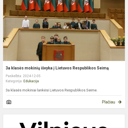
i
į
L
R
S
3a klasės mokinių išvyka į Lietuvos Respublikos Seimą
Paskelbta: 2024-12-05
Kategorija:
Edukacija
3a klasės mokiniai lankėsi Lietuvos Respublikos Seime.
Plačiau
T
g