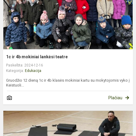
t
1c ir 4b mokiniai lankėsi teatre
Paskelbta: 2024-12-16
Kategorija:
Edukacija
Gruodžio 12 dieną 1c ir 4b klasės mokiniai kartu su mokytojomis vyko į
Keistuoli...
Plačiau
M
t
u
B