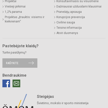
Projektai
Konsultavimasis su visuomene
Viešieji pirkimai
Dažniausiai užduodami klausimai
1,2% parama
Pranešėjų apsauga
Projektas „Įtrauktis: visiems ir
Korupcijos prevencija
kiekvienam“
Civilinė sauga
Teisinė informacija
Atviri duomenys
Pastebėjote klaidų?
Turite pasiūlymų?
RAŠYKITE
Bendraukime
Steigėjas
Švietimo, mokslo ir sporto ministerija