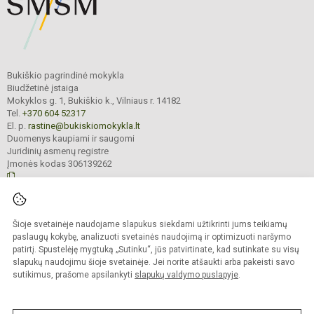
Bukiškio pagrindinė mokykla
Biudžetinė įstaiga
Mokyklos g. 1, Bukiškio k., Vilniaus r. 14182
Tel.
+370 604 52317
El. p.
rastine@bukiskiomokykla.lt
Duomenys kaupiami ir saugomi
Juridinių asmenų registre
Įmonės kodas 306139262
© 2023. Bukiškio pagrindinė mokykla. Visos teisės saugomos.
Šioje svetainėje naudojame slapukus siekdami užtikrinti jums teikiamų
Kopijuoti turinį be raštiško Bukiškio pagrindinės mokyklos administracijos
sutikimo griežtai draudžiama.
paslaugų kokybę, analizuoti svetainės naudojimą ir optimizuoti naršymo
patirtį. Spustelėję mygtuką „Sutinku“, jūs patvirtinate, kad sutinkate su visų
Prieinamumo paraiška
Slapukų valdymas
slapukų naudojimu šioje svetainėje. Jei norite atšaukti arba pakeisti savo
sutikimus, prašome apsilankyti
slapukų valdymo puslapyje
.
Sumanus būdas atnaujinti
mokyklos interneto
svetainę