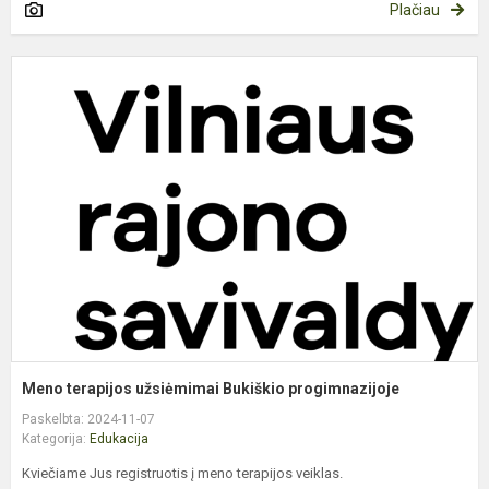
Plačiau
M
t
u
B
p
Meno terapijos užsiėmimai Bukiškio progimnazijoje
Paskelbta: 2024-11-07
Kategorija:
Edukacija
Kviečiame Jus registruotis į meno terapijos veiklas.