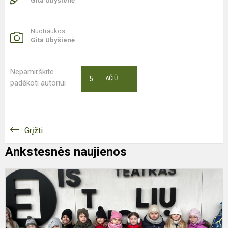
Gita Ubyšienė
Nuotraukos:
Gita Ubyšienė
Nepamirškite
5
AČIŪ
padėkoti autoriui
Grįžti
Ankstesnės naujienos
1
ir
4
m
l