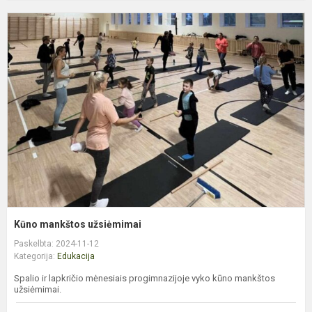
K
m
u
Kūno mankštos užsiėmimai
Paskelbta: 2024-11-12
Kategorija:
Edukacija
Spalio ir lapkričio mėnesiais progimnazijoje vyko kūno mankštos
užsiėmimai.