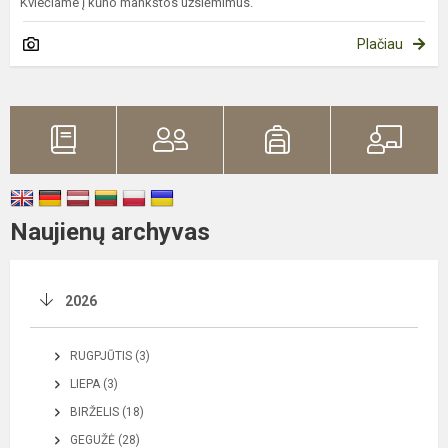
Kviečiame į kūno mankštos užsiėmimus.
Plačiau
Naujienų archyvas
2026
RUGPJŪTIS (3)
LIEPA (3)
BIRŽELIS (18)
GEGUŽĖ (28)