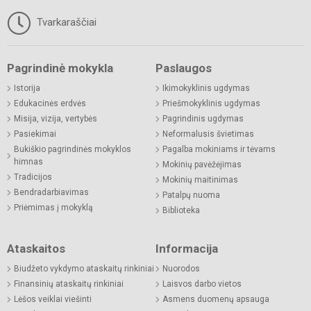
Tvarkaraščiai
Pagrindinė mokykla
Paslaugos
Istorija
Ikimokyklinis ugdymas
Edukacinės erdvės
Priešmokyklinis ugdymas
Misija, vizija, vertybės
Pagrindinis ugdymas
Pasiekimai
Neformalusis švietimas
Bukiškio pagrindinės mokyklos
Pagalba mokiniams ir tėvams
himnas
Mokinių pavėžėjimas
Tradicijos
Mokinių maitinimas
Bendradarbiavimas
Patalpų nuoma
Priėmimas į mokyklą
Biblioteka
Ataskaitos
Informacija
Biudžeto vykdymo ataskaitų rinkiniai
Nuorodos
Finansinių ataskaitų rinkiniai
Laisvos darbo vietos
Lėšos veiklai viešinti
Asmens duomenų apsauga