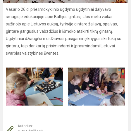
Vasario 26 d. priešmokyklinio ugdymo ugdytiniai dalyvavo
smagioje edukacijoje apie Baltijos gintarą. Jos metu vaikai
sužinojo apie Lietuvos auksą, tyrinėjo gintaro žaliavą, spalvas,
gintare įstrigusius vabzdžius ir išmoko atskirti tikrą gintarą.
Ugdytiniai džiaugėsi ir didžiavosi pasigaminę knygos skirtuką su
gintaru, taip dar kartą prisimindami ir įprasmindami Lietuvai
svarbias valstybines šventes.
Autorius: