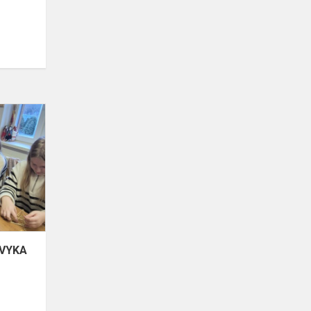
6B
KLASĖS
EDUKACINĖ
IŠVYKA
ŠVYKA
į