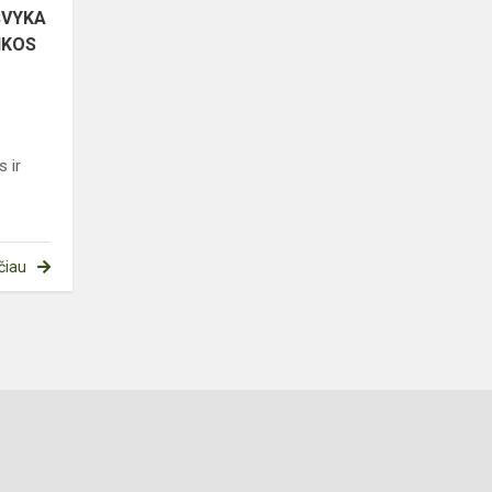
ŠVYKA
IKOS
s ir
čiau