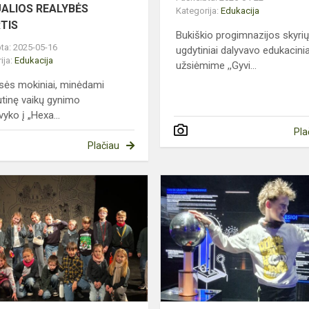
UALIOS REALYBĖS
Kategorija:
Edukacija
TIS
Bukiškio progimnazijos skyri
ta: 2025-05-16
ugdytiniai dalyvavo edukacin
ija:
Edukacija
užsiėmime ,,Gyvi...
asės mokiniai, minėdami
utinę vaikų gynimo
vyko į „Hexa...
Pla
Plačiau
IŠVYKA
Į
VILNIAUS
KAMERINĮ
TEATRĄ