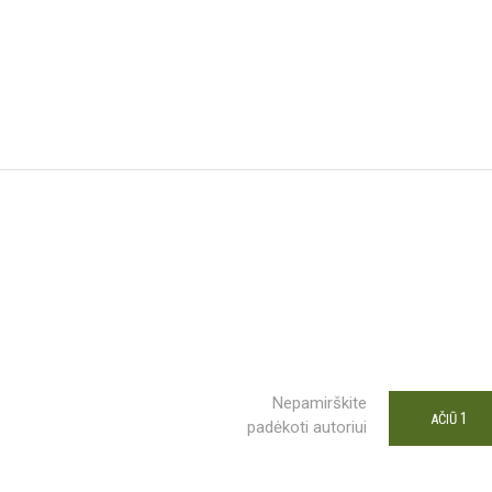
Nepamirškite
1
AČIŪ
padėkoti autoriui