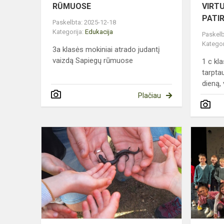
RŪMUOSE
VIRT
PATIR
Paskelbta: 2025-12-18
Kategorija:
Edukacija
Paskelb
Kategor
3a klasės mokiniai atrado judantį
vaizdą Sapiegų rūmuose
1 c kl
tarpta
dieną, 
Plačiau
PAVASARIO
IŠVYKA