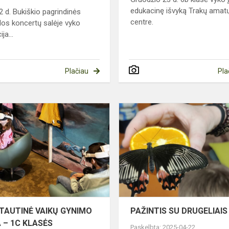
edukacinę išvyką Trakų amat
 d. Bukiškio pagrindinės
centre.
os koncertų salėje vyko
ja...
Plačiau
Pla
TARPTAUTINĖ
VAIKŲ
GYNIMO
DIENA
–
1C
KLASĖS
VIRTUALIOS
REALY...
TAUTINĖ VAIKŲ GYNIMO
PAŽINTIS SU DRUGELIAIS
 – 1C KLASĖS
Paskelbta: 2025-04-22