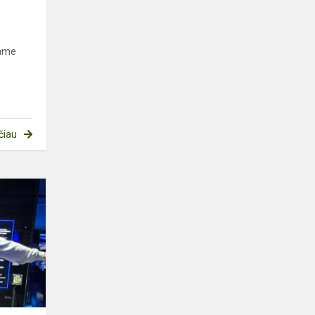
ų
iame
čiau
PENKTOKŲ
EDUKACINĖ
IŠVYKA
Į
ENERGETIKOS
IR
TECHNIKOS
MUZIEJ...