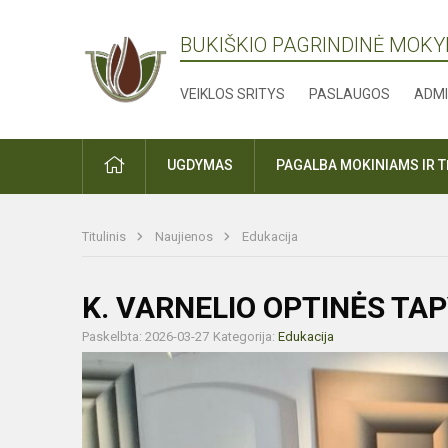
BUKIŠKIO PAGRINDINĖ MOK
VEIKLOS SRITYS
PASLAUGOS
ADMI
PRADŽIA
UGDYMAS
PAGALBA MOKINIAMS IR 
Titulinis
Naujienos
Edukacija
K. VARNELIO OPTINĖS TAP
Paskelbta: 2026-03-27
Kategorija:
Edukacija