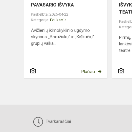
PAVASARIO IŠVYKA
IŠVYK
TEAT
Paskelbta: 2025-04-22
Kategorija:
Edukacija
Paskelb
Kategor
Avižienių ikimokyklinio ugdymo
skyriaus ,,Boružiukų" ir ,,Kiškučių"
Pirmų,
grupių vaika...
lankės
teatre.
Plačiau
Tvarkaraščiai