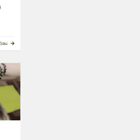
ų
čiau
PAŽINTIS
SU
DRUGELIAIS