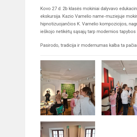
Kovo 27 d. 2b klasės mokiniai dalyvavo edukaci
ekskursija. Kazio Varnelio name-muziejuje mokinia
hipnotizuojančios K. Varnelio kompozicijos, nagri
ieškojo netikėtų sąsajų tarp modernios tapybos ir
Pasirodo, tradicija ir modernumas kalba ta pači