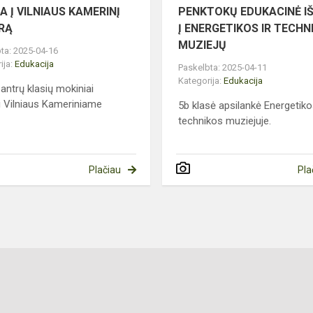
A Į VILNIAUS KAMERINĮ
PENKTOKŲ EDUKACINĖ I
RĄ
Į ENERGETIKOS IR TECHN
MUZIEJŲ
ta: 2025-04-16
ija:
Edukacija
Paskelbta: 2025-04-11
Kategorija:
Edukacija
 antrų klasių mokiniai
i Vilniaus Kameriniame
5b klasė apsilankė Energetiko
technikos muziejuje.
Plačiau
Pla