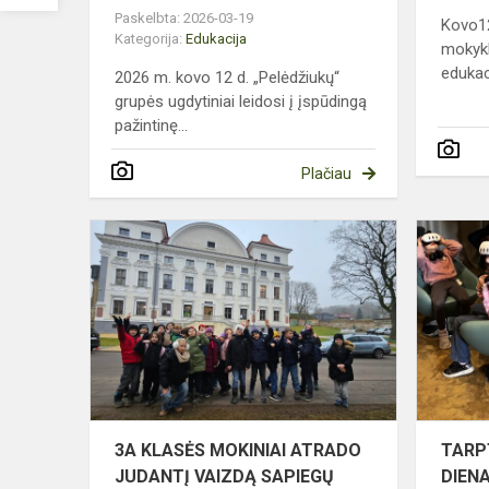
Paskelbta: 2026-03-19
Kovo12
Kategorija:
Edukacija
mokykl
edukaci
2026 m. kovo 12 d. „Pelėdžiukų“
grupės ugdytiniai leidosi į įspūdingą
pažintinę...
Plačiau
3A
KLASĖS
MOKINIAI
ATRADO
JUDANTĮ
VAIZDĄ
SAPIEGŲ
RŪMUOSE
3A KLASĖS MOKINIAI ATRADO
TARP
JUDANTĮ VAIZDĄ SAPIEGŲ
DIENA