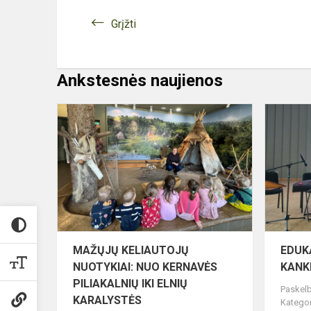
Grįžti
Ankstesnės naujienos
MAŽŲJŲ
KELIAUTOJ
NUOTYKIAI:
NUO
KERNAVĖS
PILIAKALN
IKI
E...
MAŽŲJŲ KELIAUTOJŲ
EDUK
NUOTYKIAI: NUO KERNAVĖS
KANK
PILIAKALNIŲ IKI ELNIŲ
Paskelb
KARALYSTĖS
Kategor