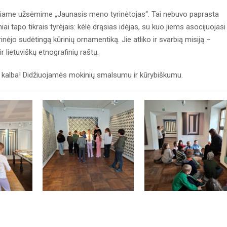
niame užsėmime „Jaunasis meno tyrinėtojas“. Tai nebuvo paprasta
i tapo tikrais tyrėjais: kėlė drąsias idėjas, su kuo jiems asocijuojasi
nėjo sudėtingą kūrinių ornamentiką. Jie atliko ir svarbią misiją –
 lietuviškų etnografinių raštų.
a kalba! Didžiuojamės mokinių smalsumu ir kūrybiškumu.