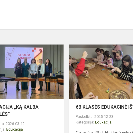
EDUKACIJA
Ų
„KĄ
KALBA
KANKLĖS“
IŲ
ACIJA „KĄ KALBA
6B KLASĖS EDUKACINĖ I
LĖS“
Paskelbta: 2025-12-23
Kategorija:
Edukacija
ta: 2026-03-12
ija:
Edukacija
Gruodžio 23 d. 6b klasė vyko 